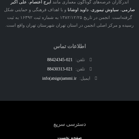
اندرکاران عرصه‌های گوناگون معماری مانند
ایرج اعتصام
،
علی اکبر
ارمی
،
سیاوش تیموری
،
داوید اوشانا
و با اهداف فرهنگی و حمایتی شکل
گرفته‌است. انجمن در تاریخ ۱۳۸۲/۱۲/۲۵ به شماره ثبت ۱۶۳۹۲ به ثبت
رسیده و مرکز اصلی انجمن در استان تهران شهرستان تهران واقع است.
اطلاعات تماس
تلفن:
021-88424345
تلفن:
021-88430313
ایمیل:
info(atsign)ammi.ir
دسترسی سریع
صفحه نخست