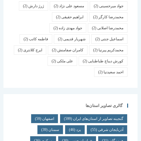
جواد میرحسینی
(2)
مسعود علی نژاد
(2)
ژرژ دارش
(2)
محمدرضا کارگر
(2)
ابراهیم حقیقی
(2)
محمدرضا اصلانی
(2)
جواد مهدی زاده
(2)
اسماعیل جنتی
(2)
شهریار قدیمی
(2)
فاطمه کاتب
(2)
محمدکریم پیرنیا
(2)
کامران صفامنش
(2)
ایرج کلانتری
(2)
کورش دیباج طباطبایی
(2)
علی ملکی
(2)
احمد سعیدنیا
(2)
گالری تصاویر استان‌ها
گنجینه تصاویر از استان‌های ایران
(599)
اصفهان
(59)
آذربایجان شرقی
(55)
یزد
(46)
سمنان
(39)
هرمزگان
(31)
خراسان جنوبی
(30)
مرکزی
(26)