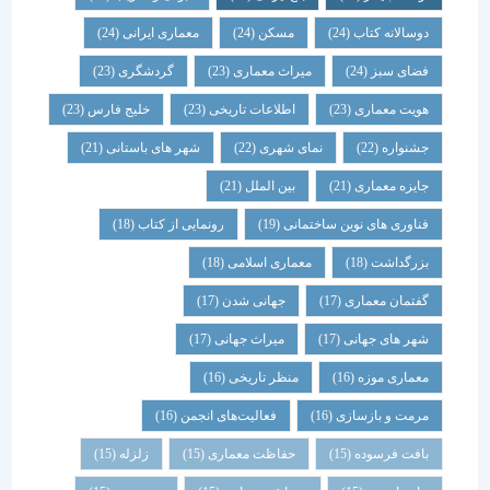
دوسالانه کتاب
(24)
مسکن
(24)
معماری ایرانی
(24)
فضای سبز
(24)
میراث معماری
(23)
گردشگری
(23)
هویت معماری
(23)
اطلاعات تاریخی
(23)
خلیج فارس
(23)
جشنواره
(22)
نمای شهری
(22)
شهر های باستانی
(21)
جایزه معماری
(21)
بین الملل
(21)
فناوری های نوین ساختمانی
(19)
رونمایی از کتاب
(18)
بزرگداشت
(18)
معماری اسلامی
(18)
گفتمان معماری
(17)
جهانی شدن
(17)
شهر های جهانی
(17)
میراث جهانی
(17)
معماری موزه
(16)
منظر تاریخی
(16)
مرمت و بازسازی
(16)
فعالیت‌های انجمن
(16)
بافت فرسوده
(15)
حفاظت معماری
(15)
زلزله
(15)