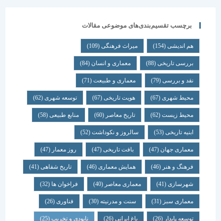
برچسب تقسیم‌بندی‌های موضوعی مقالات
هم اندیشی
(154)
میراث فرهنگی
(109)
بررسی تاریخی
(88)
معماری و انسان
(84)
نقد و بررسی
(79)
معماری و طبیعت
(71)
محیط شهری
(67)
هویت تاریخی
(67)
توسعه شهری
(62)
محیط زیست
(62)
تاریخ معاصر
(60)
منابع طبیعی
(58)
ابنیه تاریخی
(53)
سالروز و نکوداشت
(52)
معماری جهان
(47)
بافت تاریخی
(47)
روز معمار
(47)
فرهنگ و هنر
(46)
همایش معماری
(46)
تاریخ شفاهی
(41)
شهرسازی
(41)
معماری معاصر
(40)
فراخوان ها
(32)
معماری سبز
(31)
سنت و مدرنیته
(30)
فناوری
(26)
توسعه پایدار
(26)
باغ ایرانی
(26)
نابودی و تخریب
(25)