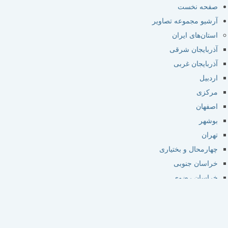
صفحه نخست
آرشیو مجموعه تصاویر
استان‌های ایران
آذربایجان شرقی
آذربایجان غربی
اردبیل
مرکزی
اصفهان
بوشهر
تهران
چهارمحال و بختیاری
خراسان جنوبی
خراسان رضوی
خراسان شمالی
خوزستان
زنجان