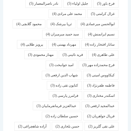
فرخ باور
(5)
جلیل اولیاء
(5)
نادر ناصرالمعمار
(5)
غزال کرامتی
(5)
محمد علی مرادی
(4)
ابوالحسن میرعمادی
(4)
ثریا بیرشک
(4)
محمود گلابچی
(4)
نسیم ایرانمنش
(4)
سید حمید میرمیران
(4)
ساناز افتخار زاده
(4)
مهرداد بهمنی
(4)
پرویز طلایی
(4)
علی طاهری
(4)
فرید نائینی
(3)
مهناز محمودی
(3)
فرخ محمدزاده مهر
(3)
امید جوانبخت
(3)
کیکاووس امینی
(3)
شهاب الدین ارفعی
(3)
فاطمه ظفرنژاد
(3)
کتایون تقی زاده
(3)
اسكندر مختاری
(3)
فرامرز پارسی
(3)
عبدالمجید ارفعی
(3)
عبدالعزیز فرمانفرماییان
(3)
فریال جواهریان
(2)
حسین سلطان زاده
(2)
علی نقی گلریز
(2)
حسن بلخاری
(2)
آزاده شاهچراغی
(2)