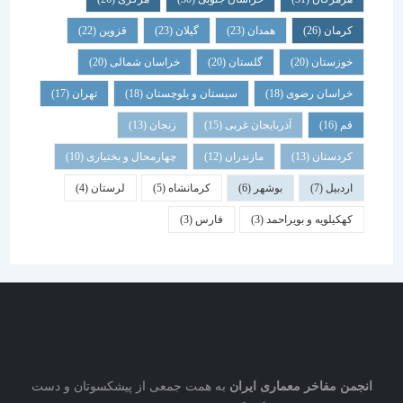
کرمان
(26)
همدان
(23)
گیلان
(23)
قزوین
(22)
خوزستان
(20)
گلستان
(20)
خراسان شمالی
(20)
خراسان رضوی
(18)
سیستان و بلوچستان
(18)
تهران
(17)
قم
(16)
آذربایجان غربی
(15)
زنجان
(13)
کردستان
(13)
مازندران
(12)
چهارمحال و بختیاری
(10)
اردبیل
(7)
بوشهر
(6)
کرمانشاه
(5)
لرستان
(4)
کهکیلویه و بویراحمد
(3)
فارس
(3)
انجمن مفاخر معماری ایران
به همت جمعی از پیشکسوتان و دست