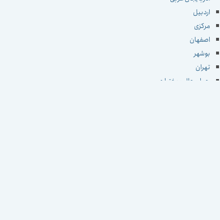
اردبیل
مرکزی
اصفهان
بوشهر
تهران
چهارمحال و بختیاری
خراسان جنوبی
خراسان رضوی
خراسان شمالی
خوزستان
زنجان
سمنان
سیستان و بلوچستان
فارس
قزوین
قم