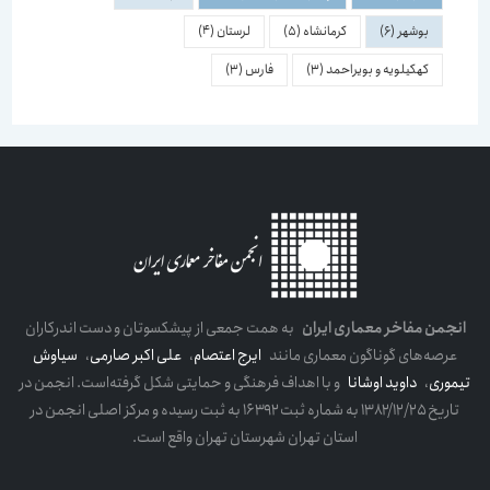
بوشهر
(6)
کرمانشاه
(5)
لرستان
(4)
کهکیلویه و بویراحمد
(3)
فارس
(3)
انجمن مفاخر معماری ایران
به همت جمعی از پیشکسوتان و دست اندرکاران
عرصه‌های گوناگون معماری مانند
ایرج اعتصام
،
علی اکبر صارمی
،
سیاوش
تیموری
،
داوید اوشانا
و با اهداف فرهنگی و حمایتی شکل گرفته‌است. انجمن در
تاریخ ۱۳۸۲/۱۲/۲۵ به شماره ثبت ۱۶۳۹۲ به ثبت رسیده و مرکز اصلی انجمن در
استان تهران شهرستان تهران واقع است.