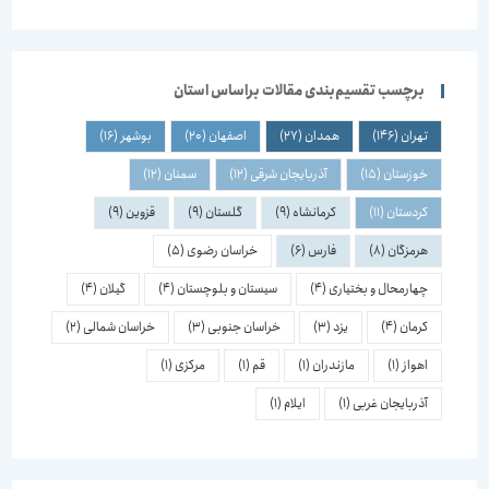
برچسب تقسیم‌بندی مقالات براساس استان
تهران
(146)
همدان
(27)
اصفهان
(20)
بوشهر
(16)
خوزستان
(15)
آذربایجان شرقی
(12)
سمنان
(12)
کردستان
(11)
کرمانشاه
(9)
گلستان
(9)
قزوین
(9)
هرمزگان
(8)
فارس
(6)
خراسان رضوی
(5)
چهارمحال و بختیاری
(4)
سیستان و بلوچستان
(4)
گیلان
(4)
کرمان
(4)
یزد
(3)
خراسان جنوبی
(3)
خراسان شمالی
(2)
اهواز
(1)
مازندران
(1)
قم
(1)
مرکزی
(1)
آذربایجان غربی
(1)
ایلام
(1)