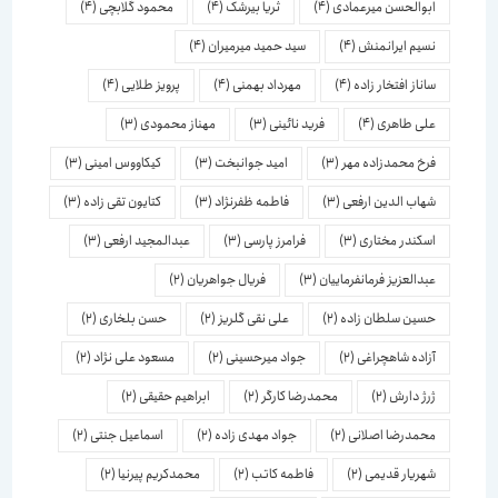
ابوالحسن میرعمادی
(4)
ثریا بیرشک
(4)
محمود گلابچی
(4)
نسیم ایرانمنش
(4)
سید حمید میرمیران
(4)
ساناز افتخار زاده
(4)
مهرداد بهمنی
(4)
پرویز طلایی
(4)
علی طاهری
(4)
فرید نائینی
(3)
مهناز محمودی
(3)
فرخ محمدزاده مهر
(3)
امید جوانبخت
(3)
کیکاووس امینی
(3)
شهاب الدین ارفعی
(3)
فاطمه ظفرنژاد
(3)
کتایون تقی زاده
(3)
اسكندر مختاری
(3)
فرامرز پارسی
(3)
عبدالمجید ارفعی
(3)
عبدالعزیز فرمانفرماییان
(3)
فریال جواهریان
(2)
حسین سلطان زاده
(2)
علی نقی گلریز
(2)
حسن بلخاری
(2)
آزاده شاهچراغی
(2)
جواد میرحسینی
(2)
مسعود علی نژاد
(2)
ژرژ دارش
(2)
محمدرضا کارگر
(2)
ابراهیم حقیقی
(2)
محمدرضا اصلانی
(2)
جواد مهدی زاده
(2)
اسماعیل جنتی
(2)
شهریار قدیمی
(2)
فاطمه کاتب
(2)
محمدکریم پیرنیا
(2)