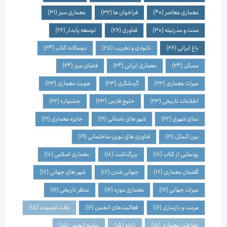
معماری معاصر
(40)
فراخوان ها
(32)
معماری سبز
(31)
سنت و مدرنیته
(30)
فناوری
(26)
توسعه پایدار
(26)
باغ ایرانی
(26)
نابودی و تخریب
(25)
دوسالانه کتاب
(24)
مسکن
(24)
معماری ایرانی
(24)
فضای سبز
(24)
میراث معماری
(23)
گردشگری
(23)
هویت معماری
(23)
اطلاعات تاریخی
(23)
خلیج فارس
(23)
جشنواره
(22)
نمای شهری
(22)
شهر های باستانی
(21)
جایزه معماری
(21)
بین الملل
(21)
فناوری های نوین ساختمانی
(19)
رونمایی از کتاب
(18)
بزرگداشت
(18)
معماری اسلامی
(18)
گفتمان معماری
(17)
جهانی شدن
(17)
شهر های جهانی
(17)
میراث جهانی
(17)
معماری موزه
(16)
منظر تاریخی
(16)
مرمت و بازسازی
(16)
فعالیت‌های انجمن
(16)
بافت فرسوده
(15)
حفاظت معماری
(15)
زلزله
(15)
بیانیه انجمن
(15)