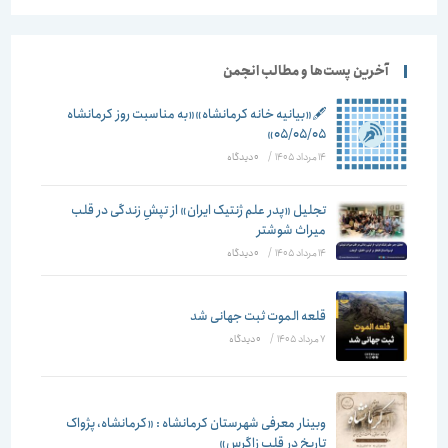
آخرین پست‌ها و مطالب انجمن
🖋️«بیانیه خانه کرمانشاه»«به مناسبت روز کرمانشاه
۰۵/۰۵/۰۵»
14 مرداد 1405
/
۰ دیدگاه
تجلیل «پدر علم ژنتیک ایران» از تپشِ زندگی در قلب
میراث شوشتر
14 مرداد 1405
/
۰ دیدگاه
قلعه الموت ثبت جهانی شد
7 مرداد 1405
/
۰ دیدگاه
وبینار معرفی شهرستان کرمانشاه : «کرمانشاه، پژواک
تاریخ در قلب زاگرس»