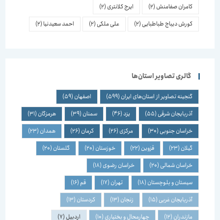
کامران صفامنش
(2)
ایرج کلانتری
(2)
کورش دیباج طباطبایی
(2)
علی ملکی
(2)
احمد سعیدنیا
(2)
گالری تصاویر استان‌ها
گنجینه تصاویر از استان‌های ایران
(599)
اصفهان
(59)
آذربایجان شرقی
(55)
یزد
(46)
سمنان
(39)
هرمزگان
(31)
خراسان جنوبی
(30)
مرکزی
(26)
کرمان
(26)
همدان
(23)
گیلان
(23)
قزوین
(22)
خوزستان
(20)
گلستان
(20)
خراسان شمالی
(20)
خراسان رضوی
(18)
سیستان و بلوچستان
(18)
تهران
(17)
قم
(16)
آذربایجان غربی
(15)
زنجان
(13)
کردستان
(13)
مازندران
(12)
چهارمحال و بختیاری
(10)
اردبیل
(7)