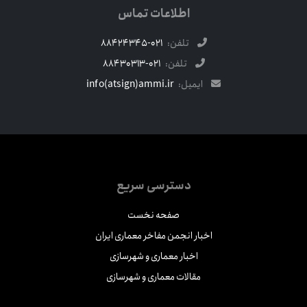
اطلاعات تماس
تلفن:
021-88424345
تلفن:
021-88430313
ایمیل:
info(atsign)ammi.ir
دسترسی سریع
صفحه نخست
اخبار انجمن مفاخر معماری ایران
اخبار معماری و شهرسازی
مقالات معماری و شهرسازی