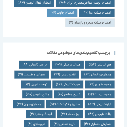
اعضای انجمن مفاخر معماری ایران
(206)
اعضای فعال انجمن
(183)
اعضای هیئت امنا
(42)
اعضای جاوید
(22)
اعضای هیئت مدیره و بازرسان
(7)
برچسب تقسیم‌بندی‌های موضوعی مقالات
هم اندیشی
(154)
میراث فرهنگی
(109)
بررسی تاریخی
(88)
معماری و انسان
(84)
نقد و بررسی
(79)
معماری و طبیعت
(71)
محیط شهری
(67)
هویت تاریخی
(67)
توسعه شهری
(62)
محیط زیست
(62)
تاریخ معاصر
(60)
منابع طبیعی
(58)
ابنیه تاریخی
(53)
سالروز و نکوداشت
(52)
معماری جهان
(47)
بافت تاریخی
(47)
روز معمار
(47)
فرهنگ و هنر
(46)
همایش معماری
(46)
تاریخ شفاهی
(41)
شهرسازی
(41)