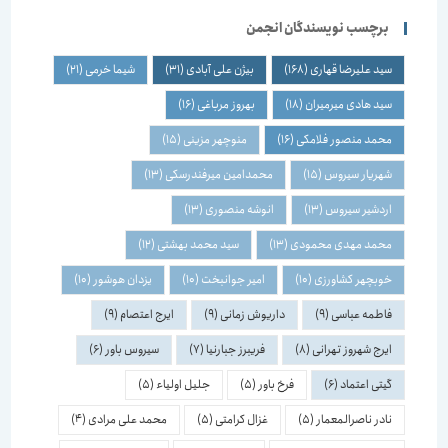
برچسب نویسندگان انجمن
سید علیرضا قهاری
(168)
بیژن علی آبادی
(31)
شیما خرمی
(21)
سید هادی میرمیران
(18)
بهروز مرباغی
(16)
محمد منصور فلامکی
(16)
منوچهر مزینی
(15)
شهریار سیروس
(15)
محمدامین میرفندرسکی
(13)
اردشیر سیروس
(13)
انوشه منصوری
(13)
محمد مهدی محمودی
(13)
سید محمد بهشتی
(12)
خوبچهر کشاورزی
(10)
امیر جوانبخت
(10)
یزدان هوشور
(10)
فاطمه عباسی
(9)
داریوش زمانی
(9)
ایرج اعتصام
(9)
ایرج شهروز تهرانی
(8)
فریبرز جبارنیا
(7)
سیروس باور
(6)
گیتی اعتماد
(6)
فرخ باور
(5)
جلیل اولیاء
(5)
نادر ناصرالمعمار
(5)
غزال کرامتی
(5)
محمد علی مرادی
(4)