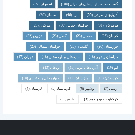
گنجینه تصاویر از استان‌های ایران
(599)
اصفهان
(59)
آذربایجان شرقی
(55)
یزد
(46)
سمنان
(39)
هرمزگان
(31)
خراسان جنوبی
(30)
مرکزی
(26)
کرمان
(26)
همدان
(23)
گیلان
(23)
قزوین
(22)
خوزستان
(20)
گلستان
(20)
خراسان شمالی
(20)
خراسان رضوی
(18)
سیستان و بلوچستان
(18)
تهران
(17)
قم
(16)
آذربایجان غربی
(15)
زنجان
(13)
کردستان
(13)
مازندران
(12)
چهارمحال و بختیاری
(10)
اردبیل
(7)
بوشهر
(6)
کرمانشاه
(5)
لرستان
(4)
کهکیلویه و بویراحمد
(3)
فارس
(3)