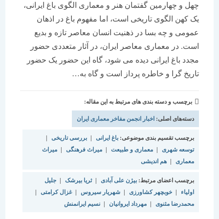
چهل و چهارمین گفتمان هنر و معماری الگوی باغ ایرانی،
یک کهن الگوی تاریخی است، اما مفهوم باغ در اذهان
عمومی و چه بسا در ذهنیت انسان معاصر تازه و بدیع
است. در معماری معاصر ایران، در آثار متعددی حضور
مجدد باغ ایرانی دیده می شود، گاه این حضور یک حضور
تاریخ گرا و خاطره پرداز است و گاه به…
برچسب و دسته بندی های مرتبط به این مقاله:
دسته‌های اصلی:
اخبار انجمن مفاخر معماری ایران
برچسب تقسیم بندی موضوعی:
باغ ایرانی
|
بررسی تاریخی
|
توسعه شهری
|
معماری و طبیعت
|
میراث فرهنگی
|
میراث
معماری
|
هم اندیشی
برچسب اعضای مرتبط:
بیژن علی آبادی
|
ثریا بیرشک
|
جلیل
اولیاء
|
خوبچهر کشاورزی
|
شهریار سیروس
|
غزال کرامتی
|
محمدرضا مثنوی
|
مهرداد ایروانیان
|
نسیم ایرانمنش