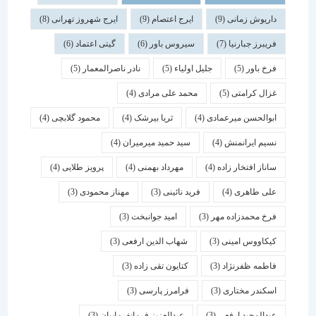
داریوش زمانی
(9)
ایرج اعتصام
(9)
ایرج شهروز تهرانی
(8)
فریبرز جبارنیا
(7)
سیروس باور
(6)
گیتی اعتماد
(6)
فرخ باور
(5)
جلیل اولیاء
(5)
نادر ناصرالمعمار
(5)
غزال کرامتی
(5)
محمد علی مرادی
(4)
ابوالحسن میرعمادی
(4)
ثریا بیرشک
(4)
محمود گلابچی
(4)
نسیم ایرانمنش
(4)
سید حمید میرمیران
(4)
ساناز افتخار زاده
(4)
مهرداد بهمنی
(4)
پرویز طلایی
(4)
علی طاهری
(4)
فرید نائینی
(3)
مهناز محمودی
(3)
فرخ محمدزاده مهر
(3)
امید جوانبخت
(3)
کیکاووس امینی
(3)
شهاب الدین ارفعی
(3)
فاطمه ظفرنژاد
(3)
کتایون تقی زاده
(3)
اسكندر مختاری
(3)
فرامرز پارسی
(3)
عبدالمجید ارفعی
(3)
عبدالعزیز فرمانفرماییان
(3)