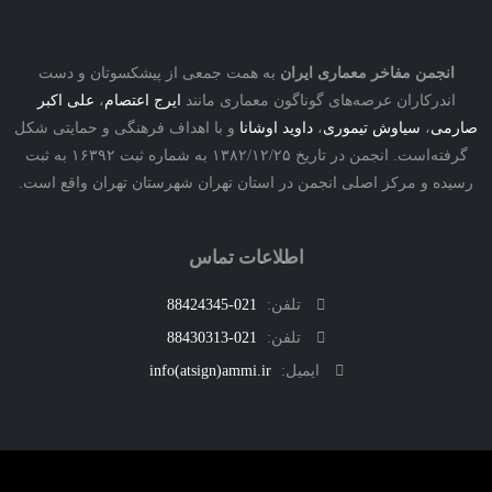
نجمن مفاخر معماری ایران
به همت جمعی از پیشکسوتان و دست
درکاران عرصه‌های گوناگون معماری مانند
ایرج اعتصام
،
علی اکبر
ی
،
سیاوش تیموری
،
داوید اوشانا
و با اهداف فرهنگی و حمایتی شکل
گرفته‌است. انجمن در تاریخ ۱۳۸۲/۱۲/۲۵ به شماره ثبت ۱۶۳۹۲ به ثبت
ه و مرکز اصلی انجمن در استان تهران شهرستان تهران واقع است.
اطلاعات تماس
تلفن:
021-88424345
تلفن:
021-88430313
ایمیل:
info(atsign)ammi.ir