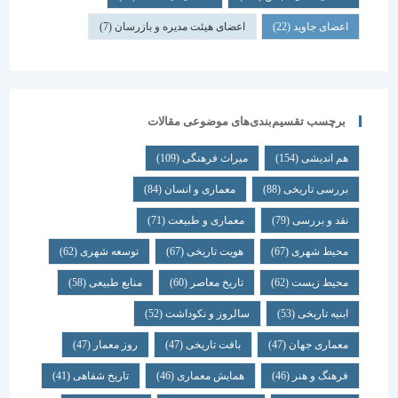
اعضای جاوید
(22)
اعضای هیئت مدیره و بازرسان
(7)
برچسب تقسیم‌بندی‌های موضوعی مقالات
هم اندیشی
(154)
میراث فرهنگی
(109)
بررسی تاریخی
(88)
معماری و انسان
(84)
نقد و بررسی
(79)
معماری و طبیعت
(71)
محیط شهری
(67)
هویت تاریخی
(67)
توسعه شهری
(62)
محیط زیست
(62)
تاریخ معاصر
(60)
منابع طبیعی
(58)
ابنیه تاریخی
(53)
سالروز و نکوداشت
(52)
معماری جهان
(47)
بافت تاریخی
(47)
روز معمار
(47)
فرهنگ و هنر
(46)
همایش معماری
(46)
تاریخ شفاهی
(41)