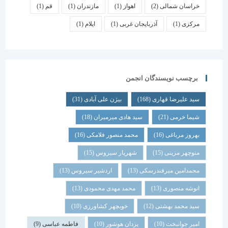
خراسان شمالی
(2)
اهواز
(1)
مازندران
(1)
قم
(1)
مرکزی
(1)
آذربایجان غربی
(1)
ایلام
(1)
برچسب نویسندگان انجمن
سید علیرضا قهاری
(168)
بیژن علی آبادی
(31)
شیما خرمی
(21)
سید هادی میرمیران
(18)
بهروز مرباغی
(16)
محمد منصور فلامکی
(16)
منوچهر مزینی
(15)
شهریار سیروس
(15)
محمدامین میرفندرسکی
(13)
اردشیر سیروس
(13)
انوشه منصوری
(13)
محمد مهدی محمودی
(13)
سید محمد بهشتی
(12)
خوبچهر کشاورزی
(10)
امیر جوانبخت
(10)
یزدان هوشور
(10)
فاطمه عباسی
(9)