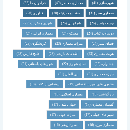
شهرسازی
(41)
معماری معاصر
(40)
فراخوان ها
(32)
معماری سبز
(31)
سنت و مدرنیته
(30)
فناوری
(26)
توسعه پایدار
(26)
باغ ایرانی
(26)
نابودی و تخریب
(25)
دوسالانه کتاب
(24)
مسکن
(24)
معماری ایرانی
(24)
فضای سبز
(24)
میراث معماری
(23)
گردشگری
(23)
هویت معماری
(23)
اطلاعات تاریخی
(23)
خلیج فارس
(23)
جشنواره
(22)
نمای شهری
(22)
شهر های باستانی
(21)
جایزه معماری
(21)
بین الملل
(21)
فناوری های نوین ساختمانی
(19)
رونمایی از کتاب
(18)
بزرگداشت
(18)
معماری اسلامی
(18)
گفتمان معماری
(17)
جهانی شدن
(17)
شهر های جهانی
(17)
میراث جهانی
(17)
معماری موزه
(16)
منظر تاریخی
(16)