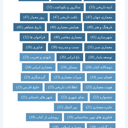
ابنیه تاریخی
(53)
سالروز و نکوداشت
(52)
معماری جهان
(47)
بافت تاریخی
(47)
روز معمار
(47)
فرهنگ و هنر
(46)
همایش معماری
(46)
تاریخ شفاهی
(41)
شهرسازی
(41)
معماری معاصر
(40)
فراخوان ها
(32)
معماری سبز
(31)
سنت و مدرنیته
(30)
فناوری
(26)
توسعه پایدار
(26)
باغ ایرانی
(26)
نابودی و تخریب
(25)
دوسالانه کتاب
(24)
مسکن
(24)
معماری ایرانی
(24)
فضای سبز
(24)
میراث معماری
(23)
گردشگری
(23)
هویت معماری
(23)
اطلاعات تاریخی
(23)
خلیج فارس
(23)
جشنواره
(22)
نمای شهری
(22)
شهر های باستانی
(21)
جایزه معماری
(21)
بین الملل
(21)
فناوری های نوین ساختمانی
(19)
رونمایی از کتاب
(18)
بزرگداشت
(18)
معماری اسلامی
(18)