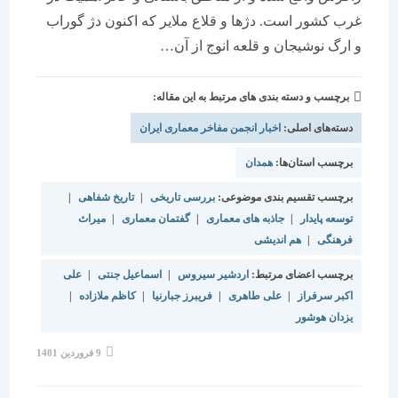
غرب کشور است. دژها و قلاع ملایر که اکنون دژ گوراب
و ارگ نوشیجان و قلعه انوج از آن…
برچسب و دسته بندی های مرتبط به این مقاله:
دسته‌های اصلی:
اخبار انجمن مفاخر معماری ایران
برچسب استان‌ها:
همدان
برچسب تقسیم بندی موضوعی:
بررسی تاریخی
|
تاریخ شفاهی
|
توسعه پایدار
|
جاذبه های معماری
|
گفتمان معماری
|
میراث
فرهنگی
|
هم اندیشی
برچسب اعضای مرتبط:
اردشیر سیروس
|
اسماعیل جنتی
|
علی
اکبر سرفراز
|
علی طاهری
|
فریبرز جبارنیا
|
کاظم ملازاده
|
یزدان هوشور
نوشته
9 فروردین 1401
منتشر
شده
است: