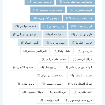
محمدامین میرفندرسکی
(13)
اردشیر سیروس
(13)
انوشه منصوری
(13)
محمد مهدی محمودی
(13)
سید محمد بهشتی
(12)
خوبچهر کشاورزی
(10)
امیر جوانبخت
(10)
یزدان هوشور
(10)
فاطمه عباسی
(9)
داریوش زمانی
(9)
ایرج اعتصام
(9)
ایرج شهروز تهرانی
(8)
فریبرز جبارنیا
(7)
سیروس باور
(6)
گیتی اعتماد
(6)
فرخ باور
(5)
جلیل اولیاء
(5)
نادر ناصرالمعمار
(5)
غزال کرامتی
(5)
محمد علی مرادی
(4)
ابوالحسن میرعمادی
(4)
ثریا بیرشک
(4)
محمود گلابچی
(4)
نسیم ایرانمنش
(4)
سید حمید میرمیران
(4)
ساناز افتخار زاده
(4)
مهرداد بهمنی
(4)
پرویز طلایی
(4)
علی طاهری
(4)
فرید نائینی
(3)
مهناز محمودی
(3)
فرخ محمدزاده مهر
(3)
امید جوانبخت
(3)