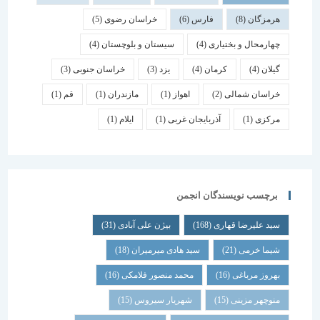
هرمزگان
(8)
فارس
(6)
خراسان رضوی
(5)
چهارمحال و بختیاری
(4)
سیستان و بلوچستان
(4)
گیلان
(4)
کرمان
(4)
یزد
(3)
خراسان جنوبی
(3)
خراسان شمالی
(2)
اهواز
(1)
مازندران
(1)
قم
(1)
مرکزی
(1)
آذربایجان غربی
(1)
ایلام
(1)
برچسب نویسندگان انجمن
سید علیرضا قهاری
(168)
بیژن علی آبادی
(31)
شیما خرمی
(21)
سید هادی میرمیران
(18)
بهروز مرباغی
(16)
محمد منصور فلامکی
(16)
منوچهر مزینی
(15)
شهریار سیروس
(15)