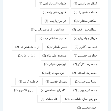
کیکاووس امینی
(3)
شهاب الدین ارفعی
(3)
فاطمه ظفرنژاد
(3)
کتایون تقی زاده
(3)
اسكندر مختاری
(3)
فرامرز پارسی
(3)
عبدالمجید ارفعی
(3)
عبدالعزیز فرمانفرماییان
(3)
فریال جواهریان
(2)
حسین سلطان زاده
(2)
علی نقی گلریز
(2)
حسن بلخاری
(2)
آزاده شاهچراغی
(2)
جواد میرحسینی
(2)
مسعود علی نژاد
(2)
ژرژ دارش
(2)
محمدرضا کارگر
(2)
ابراهیم حقیقی
(2)
محمدرضا اصلانی
(2)
جواد مهدی زاده
(2)
اسماعیل جنتی
(2)
شهریار قدیمی
(2)
فاطمه کاتب
(2)
محمدکریم پیرنیا
(2)
کامران صفامنش
(2)
ایرج کلانتری
(2)
کورش دیباج طباطبایی
(2)
علی ملکی
(2)
احمد سعیدنیا
(2)