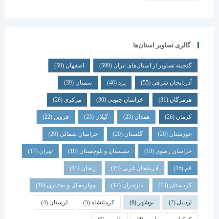
گالری تصاویر استان‌ها
گنجینه تصاویر از استان‌های ایران
(599)
اصفهان
(59)
آذربایجان شرقی
(55)
یزد
(46)
سمنان
(39)
هرمزگان
(31)
خراسان جنوبی
(30)
مرکزی
(26)
کرمان
(26)
همدان
(23)
گیلان
(23)
قزوین
(22)
خوزستان
(20)
گلستان
(20)
خراسان شمالی
(20)
خراسان رضوی
(18)
سیستان و بلوچستان
(18)
تهران
(17)
قم
(16)
آذربایجان غربی
(15)
زنجان
(13)
کردستان
(13)
مازندران
(12)
چهارمحال و بختیاری
(10)
اردبیل
(7)
بوشهر
(6)
کرمانشاه
(5)
لرستان
(4)