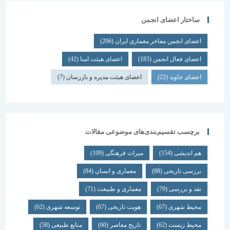
ساختار اعضای انجمن
اعضای انجمن مفاخر معماری ایران
(206)
اعضای فعال انجمن
(183)
اعضای هیئت امنا
(42)
اعضای جاوید
(22)
اعضای هیئت مدیره و بازرسان
(7)
برچسب تقسیم‌بندی‌های موضوعی مقالات
هم اندیشی
(154)
میراث فرهنگی
(109)
بررسی تاریخی
(88)
معماری و انسان
(84)
نقد و بررسی
(79)
معماری و طبیعت
(71)
محیط شهری
(67)
هویت تاریخی
(67)
توسعه شهری
(62)
محیط زیست
(62)
تاریخ معاصر
(60)
منابع طبیعی
(58)