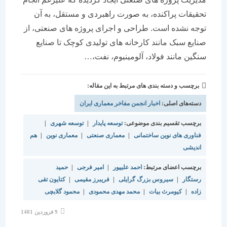
تحقیقات پراکنده، به صورت راهبردی و مستقل، به آن
توجه نشده است. طراحی و اجرای پروژه های صنعتی، از
صنایع سبک مانند کارخانه های تولیدی کوچک تا صنایع
سنگین مانند فولاد، آلومینیوم، نفت،…
برچسب و دسته بندی های مرتبط به این مقاله:
دسته‌های اصلی:
اخبار انجمن مفاخر معماری ایران
برچسب تقسیم بندی موضوعی:
توسعه پایدار
|
توسعه شهری
|
فناوری های نوین ساختمانی
|
معماری صنعتی
|
معماری نوین
|
هم
اندیشی
برچسب اعضای مرتبط:
احمد علیپور
|
امیر فرجی
|
حمید
رستگار
|
سیروس بزرگ گرایلی
|
فریبرز مقیمی
|
کتایون تقی
زاده
|
کیومرث بیات
|
محمد مهدی محمودی
|
محمود گلابچی
نوشته
9 فروردین 1401
منتشر
شده