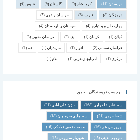
کردستان
(11)
کرمانشاه
(9)
گلستان
(9)
قزوین
(9)
هرمزگان
(8)
فارس
(6)
خراسان رضوی
(5)
چهارمحال و بختیاری
(4)
سیستان و بلوچستان
(4)
گیلان
(4)
کرمان
(4)
یزد
(3)
خراسان جنوبی
(3)
خراسان شمالی
(2)
اهواز
(1)
مازندران
(1)
قم
(1)
مرکزی
(1)
آذربایجان غربی
(1)
ایلام
(1)
برچسب نویسندگان انجمن
سید علیرضا قهاری
(168)
بیژن علی آبادی
(31)
شیما خرمی
(21)
سید هادی میرمیران
(18)
بهروز مرباغی
(16)
محمد منصور فلامکی
(16)
منوچهر مزینی
(15)
شهریار سیروس
(15)