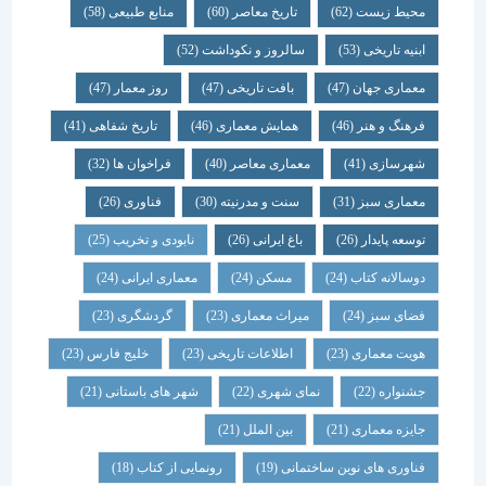
محیط زیست
(62)
تاریخ معاصر
(60)
منابع طبیعی
(58)
ابنیه تاریخی
(53)
سالروز و نکوداشت
(52)
معماری جهان
(47)
بافت تاریخی
(47)
روز معمار
(47)
فرهنگ و هنر
(46)
همایش معماری
(46)
تاریخ شفاهی
(41)
شهرسازی
(41)
معماری معاصر
(40)
فراخوان ها
(32)
معماری سبز
(31)
سنت و مدرنیته
(30)
فناوری
(26)
توسعه پایدار
(26)
باغ ایرانی
(26)
نابودی و تخریب
(25)
دوسالانه کتاب
(24)
مسکن
(24)
معماری ایرانی
(24)
فضای سبز
(24)
میراث معماری
(23)
گردشگری
(23)
هویت معماری
(23)
اطلاعات تاریخی
(23)
خلیج فارس
(23)
جشنواره
(22)
نمای شهری
(22)
شهر های باستانی
(21)
جایزه معماری
(21)
بین الملل
(21)
فناوری های نوین ساختمانی
(19)
رونمایی از کتاب
(18)