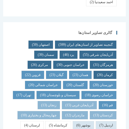
احمد سعیدنیا
(2)
گالری تصاویر استان‌ها
گنجینه تصاویر از استان‌های ایران
(599)
اصفهان
(59)
آذربایجان شرقی
(55)
یزد
(46)
سمنان
(39)
هرمزگان
(31)
خراسان جنوبی
(30)
مرکزی
(26)
کرمان
(26)
همدان
(23)
گیلان
(23)
قزوین
(22)
خوزستان
(20)
گلستان
(20)
خراسان شمالی
(20)
خراسان رضوی
(18)
سیستان و بلوچستان
(18)
تهران
(17)
قم
(16)
آذربایجان غربی
(15)
زنجان
(13)
کردستان
(13)
مازندران
(12)
چهارمحال و بختیاری
(10)
اردبیل
(7)
بوشهر
(6)
کرمانشاه
(5)
لرستان
(4)