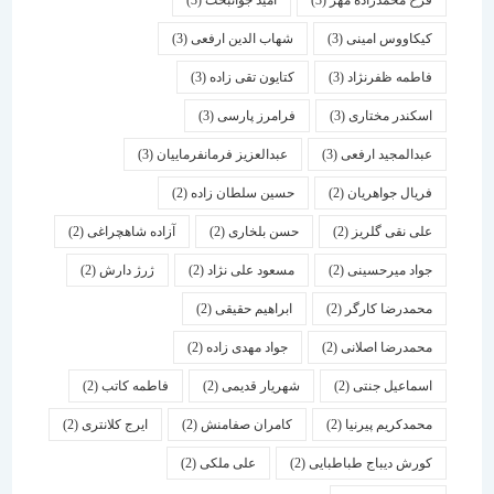
فرخ محمدزاده مهر
(3)
امید جوانبخت
(3)
کیکاووس امینی
(3)
شهاب الدین ارفعی
(3)
فاطمه ظفرنژاد
(3)
کتایون تقی زاده
(3)
اسكندر مختاری
(3)
فرامرز پارسی
(3)
عبدالمجید ارفعی
(3)
عبدالعزیز فرمانفرماییان
(3)
فریال جواهریان
(2)
حسین سلطان زاده
(2)
علی نقی گلریز
(2)
حسن بلخاری
(2)
آزاده شاهچراغی
(2)
جواد میرحسینی
(2)
مسعود علی نژاد
(2)
ژرژ دارش
(2)
محمدرضا کارگر
(2)
ابراهیم حقیقی
(2)
محمدرضا اصلانی
(2)
جواد مهدی زاده
(2)
اسماعیل جنتی
(2)
شهریار قدیمی
(2)
فاطمه کاتب
(2)
محمدکریم پیرنیا
(2)
کامران صفامنش
(2)
ایرج کلانتری
(2)
کورش دیباج طباطبایی
(2)
علی ملکی
(2)