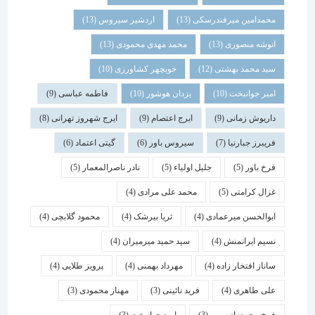
محمدامین میرفندرسکی
(13)
اردشیر سیروس
(13)
انوشه منصوری
(13)
محمد مهدی محمودی
(13)
سید محمد بهشتی
(12)
خوبچهر کشاورزی
(10)
امیر جوانبخت
(10)
یزدان هوشور
(10)
فاطمه عباسی
(9)
داریوش زمانی
(9)
ایرج اعتصام
(9)
ایرج شهروز تهرانی
(8)
فریبرز جبارنیا
(7)
سیروس باور
(6)
گیتی اعتماد
(6)
فرخ باور
(5)
جلیل اولیاء
(5)
نادر ناصرالمعمار
(5)
غزال کرامتی
(5)
محمد علی مرادی
(4)
ابوالحسن میرعمادی
(4)
ثریا بیرشک
(4)
محمود گلابچی
(4)
نسیم ایرانمنش
(4)
سید حمید میرمیران
(4)
ساناز افتخار زاده
(4)
مهرداد بهمنی
(4)
پرویز طلایی
(4)
علی طاهری
(4)
فرید نائینی
(3)
مهناز محمودی
(3)