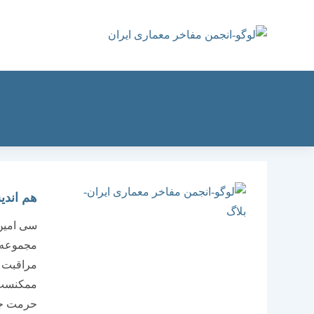
رش
ه
حتوا
هم اندی
سی امین
مجموعه و
مراقبت و
ممکنست گ
حرمت جا