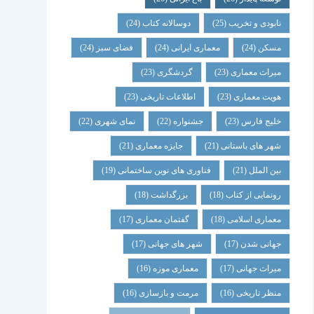
نابودی و تخریب
(25)
دوسالانه کتاب
(24)
مسکن
(24)
معماری ایرانی
(24)
فضای سبز
(24)
میراث معماری
(23)
گردشگری
(23)
هویت معماری
(23)
اطلاعات تاریخی
(23)
خلیج فارس
(23)
جشنواره
(22)
نمای شهری
(22)
شهر های باستانی
(21)
جایزه معماری
(21)
بین الملل
(21)
فناوری های نوین ساختمانی
(19)
رونمایی از کتاب
(18)
بزرگداشت
(18)
معماری اسلامی
(18)
گفتمان معماری
(17)
جهانی شدن
(17)
شهر های جهانی
(17)
میراث جهانی
(17)
معماری موزه
(16)
منظر تاریخی
(16)
مرمت و بازسازی
(16)