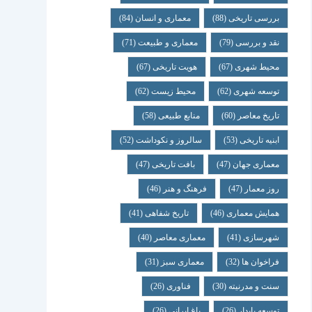
بررسی تاریخی
(88)
معماری و انسان
(84)
نقد و بررسی
(79)
معماری و طبیعت
(71)
محیط شهری
(67)
هویت تاریخی
(67)
توسعه شهری
(62)
محیط زیست
(62)
تاریخ معاصر
(60)
منابع طبیعی
(58)
ابنیه تاریخی
(53)
سالروز و نکوداشت
(52)
معماری جهان
(47)
بافت تاریخی
(47)
روز معمار
(47)
فرهنگ و هنر
(46)
همایش معماری
(46)
تاریخ شفاهی
(41)
شهرسازی
(41)
معماری معاصر
(40)
فراخوان ها
(32)
معماری سبز
(31)
سنت و مدرنیته
(30)
فناوری
(26)
توسعه پایدار
(26)
باغ ایرانی
(26)