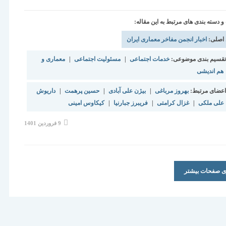
دسته بندی های مرتبط به این مقاله:
 اصلی:
اخبار انجمن مفاخر معماری ایران
قسیم بندی موضوعی:
خدمات اجتماعی
|
مسئولیت اجتماعی
|
معماری و
هم اندیشی
عضای مرتبط:
بهروز مرباغی
|
بیژن علی آبادی
|
حسین پرهمت
|
داریوش
علی ملکی
|
غزال کرامتی
|
فریبرز جبارنیا
|
کیکاوس امینی
نوشته
9 فروردین 1401
منتشر
شده
است:
ری صفحات بیشتر