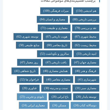
برچسب تقسیم‌بندی‌های موضوعی مقالات
هم اندیشی
(154)
میراث فرهنگی
(109)
بررسی تاریخی
(88)
معماری و انسان
(84)
نقد و بررسی
(79)
معماری و طبیعت
(71)
محیط شهری
(67)
هویت تاریخی
(67)
توسعه شهری
(62)
محیط زیست
(62)
تاریخ معاصر
(60)
منابع طبیعی
(58)
ابنیه تاریخی
(53)
سالروز و نکوداشت
(52)
معماری جهان
(47)
بافت تاریخی
(47)
روز معمار
(47)
فرهنگ و هنر
(46)
همایش معماری
(46)
تاریخ شفاهی
(41)
شهرسازی
(41)
معماری معاصر
(40)
فراخوان ها
(32)
معماری سبز
(31)
سنت و مدرنیته
(30)
فناوری
(26)
توسعه پایدار
(26)
باغ ایرانی
(26)
نابودی و تخریب
(25)
دوسالانه کتاب
(24)
مسکن
(24)
معماری ایرانی
(24)