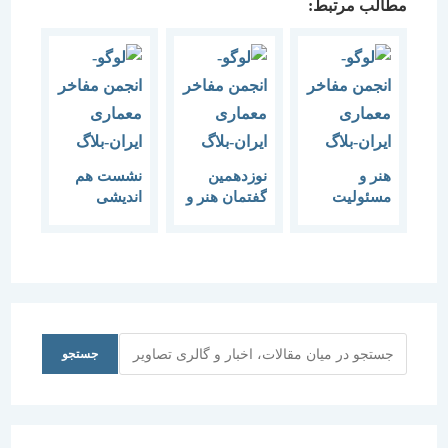
مطالب مرتبط:
هنر و
نوزدهمین
نشست هم
مسئولیت
گفتمان هنر و
اندیشی
های اجتماعی
معماری
“کنشگران در
با یاد دکتر
“شهر و
کاهش آسیب
محمدامین
سرمایه های
های
میرفندرسکی
اجتماعی آن”
اجتماعی”
(1388-1310)
جستجو
جستجو