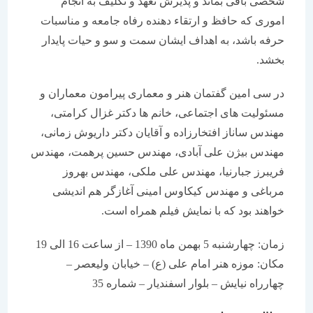
شخصی باقی بماند و پذیرش تعهد و تکلیف به انجام
اموری که حافظ و ارتقاء دهنده رفاه جامعه و مناسبات
حرفه باشد، به اهداف ایشان سمت و سو و حیات پایدار
بخشد.
در سی امین گفتمان هنر و معماری پیرامون معماران و
مسئولیت های اجتماعی، خانم ها دکتر غزال کرامتی،
مهندس ساناز افتخارزاده و آقایان دکتر داریوش زمانی،
مهندس بیژن علی آبادی، مهندس حسین پرهمت، مهندس
فریبرز جبارنیا، مهندس علی ملکی، مهندس بهروز
مرباغی و مهندس کیکاوس امینی آغازگر هم اندیشی
خواهند بود که با نمایش فیلم همراه است.
زمان: چهارشنبه 5 بهمن ماه 1390 – از ساعت 16 الی 19
مکان: موزه هنر امام علی (ع) – خیابان ولیعصر –
چهارراه نیایش – بلوار اسفندیار – شماره 35