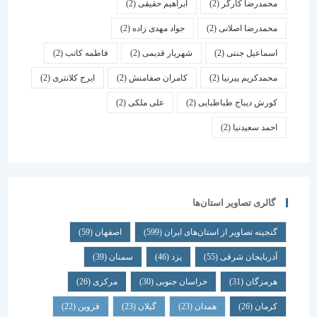
محمدرضا کارگر
(2)
ابراهیم حقیقی
(2)
محمدرضا اصلانی
(2)
جواد مهدی زاده
(2)
اسماعیل جنتی
(2)
شهریار قدیمی
(2)
فاطمه کاتب
(2)
محمدکریم پیرنیا
(2)
کامران صفامنش
(2)
ایرج کلانتری
(2)
کورش دیباج طباطبایی
(2)
علی ملکی
(2)
احمد سعیدنیا
(2)
گالری تصاویر استان‌ها
گنجینه تصاویر از استان‌های ایران
(599)
اصفهان
(59)
آذربایجان شرقی
(55)
یزد
(46)
سمنان
(39)
هرمزگان
(31)
خراسان جنوبی
(30)
مرکزی
(26)
کرمان
(26)
همدان
(23)
گیلان
(23)
قزوین
(22)