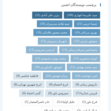
برچسب نویسندگان انجمن
سید علیرضا قهاری
(168)
بیژن علی آبادی
(31)
شیما خرمی
(21)
سید هادی میرمیران
(18)
بهروز مرباغی
(16)
محمد منصور فلامکی
(16)
منوچهر مزینی
(15)
شهریار سیروس
(15)
محمدامین میرفندرسکی
(13)
اردشیر سیروس
(13)
انوشه منصوری
(13)
محمد مهدی محمودی
(13)
سید محمد بهشتی
(12)
خوبچهر کشاورزی
(10)
امیر جوانبخت
(10)
یزدان هوشور
(10)
فاطمه عباسی
(9)
داریوش زمانی
(9)
ایرج اعتصام
(9)
ایرج شهروز تهرانی
(8)
فریبرز جبارنیا
(7)
سیروس باور
(6)
گیتی اعتماد
(6)
فرخ باور
(5)
جلیل اولیاء
(5)
نادر ناصرالمعمار
(5)
غزال کرامتی
(5)
محمد علی مرادی
(4)