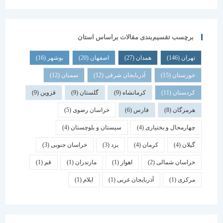
برچسب تقسیم‌بندی مقالات براساس استان
تهران
(146)
همدان
(27)
اصفهان
(20)
بوشهر
(16)
خوزستان
(15)
آذربایجان شرقی
(12)
سمنان
(12)
کردستان
(11)
کرمانشاه
(9)
گلستان
(9)
قزوین
(9)
هرمزگان
(8)
فارس
(6)
خراسان رضوی
(5)
چهارمحال و بختیاری
(4)
سیستان و بلوچستان
(4)
گیلان
(4)
کرمان
(4)
یزد
(3)
خراسان جنوبی
(3)
خراسان شمالی
(2)
اهواز
(1)
مازندران
(1)
قم
(1)
مرکزی
(1)
آذربایجان غربی
(1)
ایلام
(1)