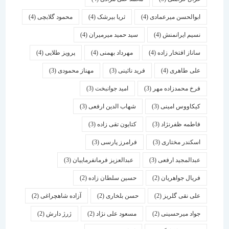
ابوالحسن میرعمادی
(4)
ثریا بیرشک
(4)
محمود گلابچی
(4)
نسیم ایرانمنش
(4)
سید حمید میرمیران
(4)
ساناز افتخار زاده
(4)
مهرداد بهمنی
(4)
پرویز طلایی
(4)
علی طاهری
(4)
فرید نائینی
(3)
مهناز محمودی
(3)
فرخ محمدزاده مهر
(3)
امید جوانبخت
(3)
کیکاووس امینی
(3)
شهاب الدین ارفعی
(3)
فاطمه ظفرنژاد
(3)
کتایون تقی زاده
(3)
اسكندر مختاری
(3)
فرامرز پارسی
(3)
عبدالمجید ارفعی
(3)
عبدالعزیز فرمانفرماییان
(3)
فریال جواهریان
(2)
حسین سلطان زاده
(2)
علی نقی گلریز
(2)
حسن بلخاری
(2)
آزاده شاهچراغی
(2)
جواد میرحسینی
(2)
مسعود علی نژاد
(2)
ژرژ دارش
(2)