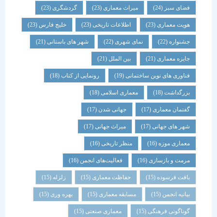
فضای سبز
(24)
میراث معماری
(23)
گردشگری
(23)
هویت معماری
(23)
اطلاعات تاریخی
(23)
خلیج فارس
(23)
جشنواره
(22)
نمای شهری
(22)
شهر های باستانی
(21)
جایزه معماری
(21)
بین الملل
(21)
فناوری های نوین ساختمانی
(19)
رونمایی از کتاب
(18)
بزرگداشت
(18)
معماری اسلامی
(18)
گفتمان معماری
(17)
جهانی شدن
(17)
شهر های جهانی
(17)
میراث جهانی
(17)
معماری موزه
(16)
منظر تاریخی
(16)
مرمت و بازسازی
(16)
فعالیت‌های انجمن
(16)
بافت فرسوده
(15)
حفاظت معماری
(15)
زلزله
(15)
بیانیه انجمن
(15)
مسابقه معماری
(15)
بهره وری
(15)
گوناگونی فرهنگی
(15)
معماری صنعتی
(15)