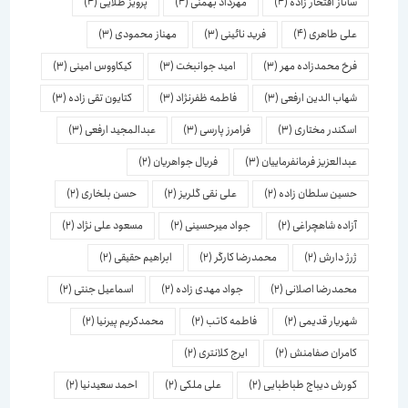
ساناز افتخار زاده
(4)
مهرداد بهمنی
(4)
پرویز طلایی
(4)
علی طاهری
(4)
فرید نائینی
(3)
مهناز محمودی
(3)
فرخ محمدزاده مهر
(3)
امید جوانبخت
(3)
کیکاووس امینی
(3)
شهاب الدین ارفعی
(3)
فاطمه ظفرنژاد
(3)
کتایون تقی زاده
(3)
اسكندر مختاری
(3)
فرامرز پارسی
(3)
عبدالمجید ارفعی
(3)
عبدالعزیز فرمانفرماییان
(3)
فریال جواهریان
(2)
حسین سلطان زاده
(2)
علی نقی گلریز
(2)
حسن بلخاری
(2)
آزاده شاهچراغی
(2)
جواد میرحسینی
(2)
مسعود علی نژاد
(2)
ژرژ دارش
(2)
محمدرضا کارگر
(2)
ابراهیم حقیقی
(2)
محمدرضا اصلانی
(2)
جواد مهدی زاده
(2)
اسماعیل جنتی
(2)
شهریار قدیمی
(2)
فاطمه کاتب
(2)
محمدکریم پیرنیا
(2)
کامران صفامنش
(2)
ایرج کلانتری
(2)
کورش دیباج طباطبایی
(2)
علی ملکی
(2)
احمد سعیدنیا
(2)