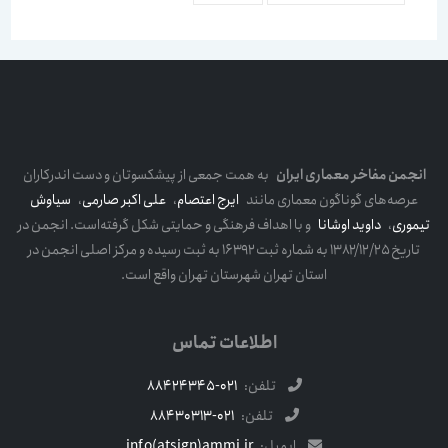
انجمن مفاخر معماری ایران
به همت جمعی از پیشکسوتان و دست اندرکاران
عرصه‌های گوناگون معماری مانند
ایرج اعتصام
،
علی اکبر صارمی
،
سیاوش
تیموری
،
داوید اوشانا
و با اهداف فرهنگی و حمایتی شکل گرفته‌است. انجمن در
تاریخ ۱۳۸۲/۱۲/۲۵ به شماره ثبت ۱۶۳۹۲ به ثبت رسیده و مرکز اصلی انجمن در
استان تهران شهرستان تهران واقع است.
اطلاعات تماس
تلفن:
021-88424345
تلفن:
021-88430313
ایمیل:
info(atsign)ammi.ir