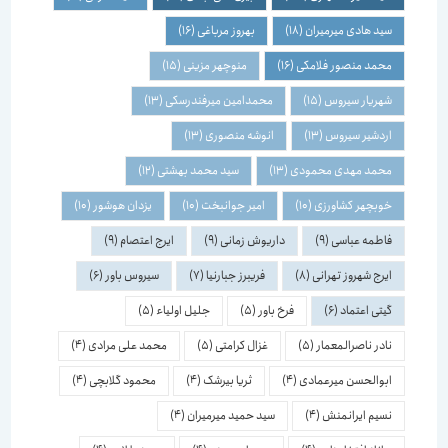
سید هادی میرمیران
(18)
بهروز مرباغی
(16)
محمد منصور فلامکی
(16)
منوچهر مزینی
(15)
شهریار سیروس
(15)
محمدامین میرفندرسکی
(13)
اردشیر سیروس
(13)
انوشه منصوری
(13)
محمد مهدی محمودی
(13)
سید محمد بهشتی
(12)
خوبچهر کشاورزی
(10)
امیر جوانبخت
(10)
یزدان هوشور
(10)
فاطمه عباسی
(9)
داریوش زمانی
(9)
ایرج اعتصام
(9)
ایرج شهروز تهرانی
(8)
فریبرز جبارنیا
(7)
سیروس باور
(6)
گیتی اعتماد
(6)
فرخ باور
(5)
جلیل اولیاء
(5)
نادر ناصرالمعمار
(5)
غزال کرامتی
(5)
محمد علی مرادی
(4)
ابوالحسن میرعمادی
(4)
ثریا بیرشک
(4)
محمود گلابچی
(4)
نسیم ایرانمنش
(4)
سید حمید میرمیران
(4)