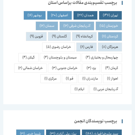
برچسب تقسیم‌بندی مقالات براساس استان
تهران
(146)
همدان
(27)
اصفهان
(20)
بوشهر
(16)
خوزستان
(15)
آذربایجان شرقی
(12)
سمنان
(12)
کردستان
(11)
کرمانشاه
(9)
گلستان
(9)
قزوین
(9)
هرمزگان
(8)
فارس
(6)
خراسان رضوی
(5)
چهارمحال و بختیاری
(4)
سیستان و بلوچستان
(4)
گیلان
(4)
کرمان
(4)
یزد
(3)
خراسان جنوبی
(3)
خراسان شمالی
(2)
اهواز
(1)
مازندران
(1)
قم
(1)
مرکزی
(1)
آذربایجان غربی
(1)
ایلام
(1)
برچسب نویسندگان انجمن
سید علیرضا قهاری
(168)
بیژن علی آبادی
(31)
شیما خرمی
(21)