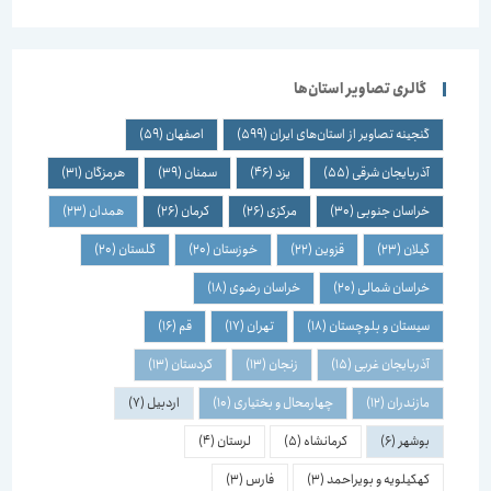
گالری تصاویر استان‌ها
گنجینه تصاویر از استان‌های ایران
(599)
اصفهان
(59)
آذربایجان شرقی
(55)
یزد
(46)
سمنان
(39)
هرمزگان
(31)
خراسان جنوبی
(30)
مرکزی
(26)
کرمان
(26)
همدان
(23)
گیلان
(23)
قزوین
(22)
خوزستان
(20)
گلستان
(20)
خراسان شمالی
(20)
خراسان رضوی
(18)
سیستان و بلوچستان
(18)
تهران
(17)
قم
(16)
آذربایجان غربی
(15)
زنجان
(13)
کردستان
(13)
مازندران
(12)
چهارمحال و بختیاری
(10)
اردبیل
(7)
بوشهر
(6)
کرمانشاه
(5)
لرستان
(4)
کهکیلویه و بویراحمد
(3)
فارس
(3)