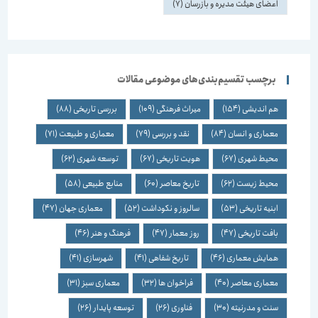
اعضای هیئت مدیره و بازرسان
(7)
برچسب تقسیم‌بندی‌های موضوعی مقالات
هم اندیشی
(154)
میراث فرهنگی
(109)
بررسی تاریخی
(88)
معماری و انسان
(84)
نقد و بررسی
(79)
معماری و طبیعت
(71)
محیط شهری
(67)
هویت تاریخی
(67)
توسعه شهری
(62)
محیط زیست
(62)
تاریخ معاصر
(60)
منابع طبیعی
(58)
ابنیه تاریخی
(53)
سالروز و نکوداشت
(52)
معماری جهان
(47)
بافت تاریخی
(47)
روز معمار
(47)
فرهنگ و هنر
(46)
همایش معماری
(46)
تاریخ شفاهی
(41)
شهرسازی
(41)
معماری معاصر
(40)
فراخوان ها
(32)
معماری سبز
(31)
سنت و مدرنیته
(30)
فناوری
(26)
توسعه پایدار
(26)