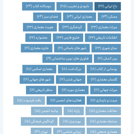
باغ ایرانی
(26)
نابودی و تخریب
(25)
دوسالانه کتاب
(24)
مسکن
(24)
معماری ایرانی
(24)
فضای سبز
(24)
میراث معماری
(23)
گردشگری
(23)
هویت معماری
(23)
اطلاعات تاریخی
(23)
خلیج فارس
(23)
جشنواره
(22)
نمای شهری
(22)
شهر های باستانی
(21)
جایزه معماری
(21)
بین الملل
(21)
فناوری های نوین ساختمانی
(19)
رونمایی از کتاب
(18)
بزرگداشت
(18)
معماری اسلامی
(18)
گفتمان معماری
(17)
جهانی شدن
(17)
شهر های جهانی
(17)
میراث جهانی
(17)
معماری موزه
(16)
منظر تاریخی
(16)
مرمت و بازسازی
(16)
فعالیت‌های انجمن
(16)
بافت فرسوده
(15)
حفاظت معماری
(15)
زلزله
(15)
بیانیه انجمن
(15)
مسابقه معماری
(15)
بهره وری
(15)
گوناگونی فرهنگی
(15)
معماری صنعتی
(15)
زیبایی شناسی
(14)
تهران
(14)