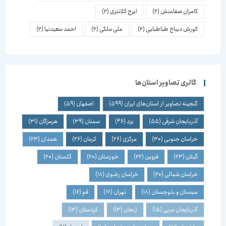
کامران صفامنش
(2)
ایرج کلانتری
(2)
کورش دیباج طباطبایی
(2)
علی ملکی
(2)
احمد سعیدنیا
(2)
گالری تصاویر استان‌ها
گنجینه تصاویر از استان‌های ایران
(599)
اصفهان
(59)
آذربایجان شرقی
(55)
یزد
(46)
سمنان
(39)
هرمزگان
(31)
خراسان جنوبی
(30)
مرکزی
(26)
کرمان
(26)
همدان
(23)
گیلان
(23)
قزوین
(22)
خوزستان
(20)
گلستان
(20)
خراسان شمالی
(20)
خراسان رضوی
(18)
سیستان و بلوچستان
(18)
تهران
(17)
قم
(16)
آذربایجان غربی
(15)
زنجان
(13)
کردستان
(13)