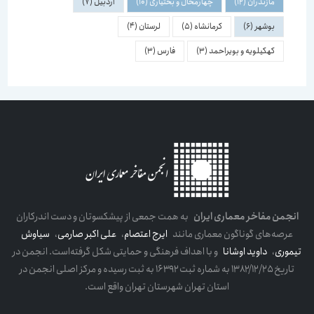
مازندران
(12)
چهارمحال و بختیاری
(10)
اردبیل
(7)
بوشهر
(6)
کرمانشاه
(5)
لرستان
(4)
کهکیلویه و بویراحمد
(3)
فارس
(3)
انجمن مفاخر معماری ایران
به همت جمعی از پیشکسوتان و دست اندرکاران
عرصه‌های گوناگون معماری مانند
ایرج اعتصام
،
علی اکبر صارمی
،
سیاوش
تیموری
،
داوید اوشانا
و با اهداف فرهنگی و حمایتی شکل گرفته‌است. انجمن در
تاریخ ۱۳۸۲/۱۲/۲۵ به شماره ثبت ۱۶۳۹۲ به ثبت رسیده و مرکز اصلی انجمن در
استان تهران شهرستان تهران واقع است.