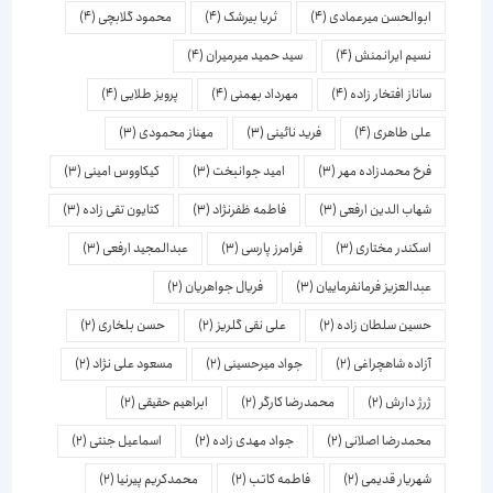
ابوالحسن میرعمادی
(4)
ثریا بیرشک
(4)
محمود گلابچی
(4)
نسیم ایرانمنش
(4)
سید حمید میرمیران
(4)
ساناز افتخار زاده
(4)
مهرداد بهمنی
(4)
پرویز طلایی
(4)
علی طاهری
(4)
فرید نائینی
(3)
مهناز محمودی
(3)
فرخ محمدزاده مهر
(3)
امید جوانبخت
(3)
کیکاووس امینی
(3)
شهاب الدین ارفعی
(3)
فاطمه ظفرنژاد
(3)
کتایون تقی زاده
(3)
اسكندر مختاری
(3)
فرامرز پارسی
(3)
عبدالمجید ارفعی
(3)
عبدالعزیز فرمانفرماییان
(3)
فریال جواهریان
(2)
حسین سلطان زاده
(2)
علی نقی گلریز
(2)
حسن بلخاری
(2)
آزاده شاهچراغی
(2)
جواد میرحسینی
(2)
مسعود علی نژاد
(2)
ژرژ دارش
(2)
محمدرضا کارگر
(2)
ابراهیم حقیقی
(2)
محمدرضا اصلانی
(2)
جواد مهدی زاده
(2)
اسماعیل جنتی
(2)
شهریار قدیمی
(2)
فاطمه کاتب
(2)
محمدکریم پیرنیا
(2)