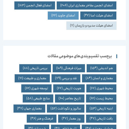
اعضای انجمن مفاخر معماری ایران
(206)
اعضای فعال انجمن
(183)
اعضای هیئت امنا
(42)
اعضای جاوید
(22)
اعضای هیئت مدیره و بازرسان
(7)
برچسب تقسیم‌بندی‌های موضوعی مقالات
هم اندیشی
(154)
میراث فرهنگی
(109)
بررسی تاریخی
(88)
معماری و انسان
(84)
نقد و بررسی
(79)
معماری و طبیعت
(71)
محیط شهری
(67)
هویت تاریخی
(67)
توسعه شهری
(62)
محیط زیست
(62)
تاریخ معاصر
(60)
منابع طبیعی
(58)
ابنیه تاریخی
(53)
سالروز و نکوداشت
(52)
معماری جهان
(47)
بافت تاریخی
(47)
روز معمار
(47)
فرهنگ و هنر
(46)
همایش معماری
(46)
تاریخ شفاهی
(41)
شهرسازی
(41)