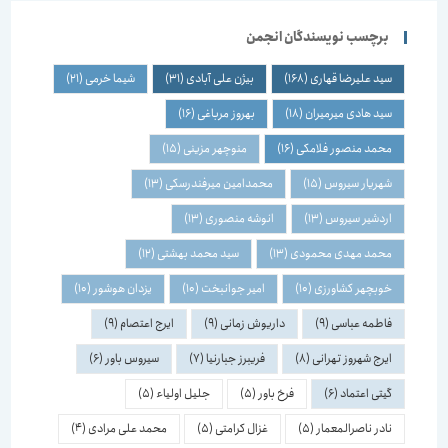
برچسب نویسندگان انجمن
سید علیرضا قهاری
(168)
بیژن علی آبادی
(31)
شیما خرمی
(21)
سید هادی میرمیران
(18)
بهروز مرباغی
(16)
محمد منصور فلامکی
(16)
منوچهر مزینی
(15)
شهریار سیروس
(15)
محمدامین میرفندرسکی
(13)
اردشیر سیروس
(13)
انوشه منصوری
(13)
محمد مهدی محمودی
(13)
سید محمد بهشتی
(12)
خوبچهر کشاورزی
(10)
امیر جوانبخت
(10)
یزدان هوشور
(10)
فاطمه عباسی
(9)
داریوش زمانی
(9)
ایرج اعتصام
(9)
ایرج شهروز تهرانی
(8)
فریبرز جبارنیا
(7)
سیروس باور
(6)
گیتی اعتماد
(6)
فرخ باور
(5)
جلیل اولیاء
(5)
نادر ناصرالمعمار
(5)
غزال کرامتی
(5)
محمد علی مرادی
(4)