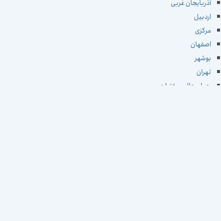
آذربایجان غربی
اردبیل
مرکزی
اصفهان
بوشهر
تهران
چهارمحال و بختیاری
خراسان جنوبی
خراسان رضوی
خراسان شمالی
خوزستان
زنجان
سمنان
سیستان و بلوچستان
فارس
قزوین