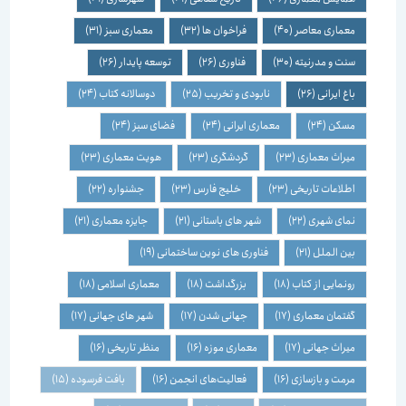
معماری معاصر
(40)
فراخوان ها
(32)
معماری سبز
(31)
سنت و مدرنیته
(30)
فناوری
(26)
توسعه پایدار
(26)
باغ ایرانی
(26)
نابودی و تخریب
(25)
دوسالانه کتاب
(24)
مسکن
(24)
معماری ایرانی
(24)
فضای سبز
(24)
میراث معماری
(23)
گردشگری
(23)
هویت معماری
(23)
اطلاعات تاریخی
(23)
خلیج فارس
(23)
جشنواره
(22)
نمای شهری
(22)
شهر های باستانی
(21)
جایزه معماری
(21)
بین الملل
(21)
فناوری های نوین ساختمانی
(19)
رونمایی از کتاب
(18)
بزرگداشت
(18)
معماری اسلامی
(18)
گفتمان معماری
(17)
جهانی شدن
(17)
شهر های جهانی
(17)
میراث جهانی
(17)
معماری موزه
(16)
منظر تاریخی
(16)
مرمت و بازسازی
(16)
فعالیت‌های انجمن
(16)
بافت فرسوده
(15)