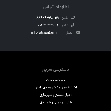
اطلاعات تماس
تلفن:
021-88424345
تلفن:
021-88430313
ایمیل:
info(atsign)ammi.ir
دسترسی سریع
صفحه نخست
اخبار انجمن مفاخر معماری ایران
اخبار معماری و شهرسازی
مقالات معماری و شهرسازی