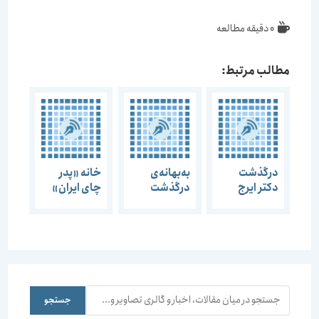
0 دقیقه مطالعه
مطالب مرتبط:
درگذشت
به‌بهانه‌ی
خانه «پدر
دکتر ایرج
درگذشت
چای ایران»
اعتصام
هادی
ارزش توجه
میرمیران/
کردن را دارد
رییس هیات
مدیره‌ انجمن
مفاخر
معماری:
علاوه بر
جستجو
جستجو
اهدای