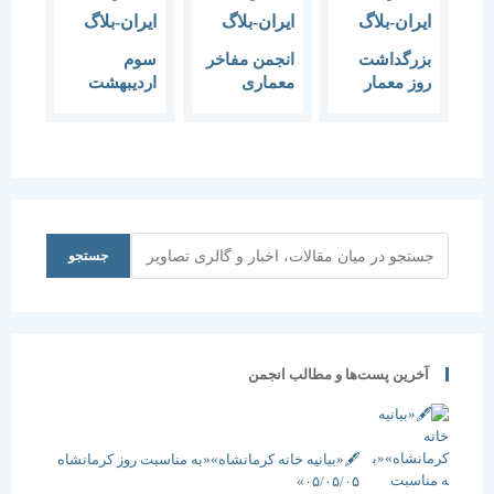
بزرگداشت
انجمن مفاخر
سوم
روز معمار
معماری
اردیبهشت
سوم
ایران، سوم
روز ولادت
اردیبهشت
اردیبهشت را
شیخ بهایی
ماه برگزار
روز «معمار»
نیست اشتباه
می شود
نام نهاد
شورای شهر
اصفهان در
تقویم رسمی
ایرانیان!
جستجو
جستجو
آخرین پست‌ها و مطالب انجمن
🖋️«بیانیه خانه کرمانشاه»«به مناسبت روز کرمانشاه
۰۵/۰۵/۰۵»