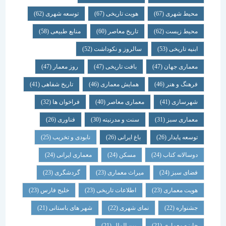
محیط شهری
(67)
هویت تاریخی
(67)
توسعه شهری
(62)
محیط زیست
(62)
تاریخ معاصر
(60)
منابع طبیعی
(58)
ابنیه تاریخی
(53)
سالروز و نکوداشت
(52)
معماری جهان
(47)
بافت تاریخی
(47)
روز معمار
(47)
فرهنگ و هنر
(46)
همایش معماری
(46)
تاریخ شفاهی
(41)
شهرسازی
(41)
معماری معاصر
(40)
فراخوان ها
(32)
معماری سبز
(31)
سنت و مدرنیته
(30)
فناوری
(26)
توسعه پایدار
(26)
باغ ایرانی
(26)
نابودی و تخریب
(25)
دوسالانه کتاب
(24)
مسکن
(24)
معماری ایرانی
(24)
فضای سبز
(24)
میراث معماری
(23)
گردشگری
(23)
هویت معماری
(23)
اطلاعات تاریخی
(23)
خلیج فارس
(23)
جشنواره
(22)
نمای شهری
(22)
شهر های باستانی
(21)
جایزه معماری
(21)
بین الملل
(21)