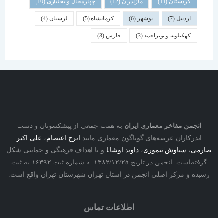
کردستان
(13)
مازندران
(12)
چهارمحال و بختیاری
(10)
اردبیل
(7)
بوشهر
(6)
کرمانشاه
(5)
لرستان
(4)
کهکیلویه و بویراحمد
(3)
فارس
(3)
نجمن مفاخر معماری ایران
به همت جمعی از پیشکسوتان و دست
درکاران عرصه‌های گوناگون معماری مانند
ایرج اعتصام
،
علی اکبر
ی
،
سیاوش تیموری
،
داوید اوشانا
و با اهداف فرهنگی و حمایتی شکل
گرفته‌است. انجمن در تاریخ ۱۳۸۲/۱۲/۲۵ به شماره ثبت ۱۶۳۹۲ به ثبت
ه و مرکز اصلی انجمن در استان تهران شهرستان تهران واقع است.
اطلاعات تماس