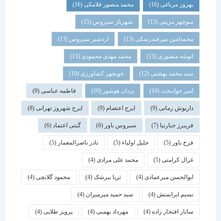
بهروز مرباغی
(16)
محمد منصور فلامکی
(16)
منوچهر مزینی
(15)
شهریار سیروس
(15)
محمدامین میرفندرسکی
(13)
اردشیر سیروس
(13)
انوشه منصوری
(13)
محمد مهدی محمودی
(13)
سید محمد بهشتی
(12)
خوبچهر کشاورزی
(10)
امیر جوانبخت
(10)
یزدان هوشور
(10)
فاطمه عباسی
(9)
داریوش زمانی
(9)
ایرج اعتصام
(9)
ایرج شهروز تهرانی
(8)
فریبرز جبارنیا
(7)
سیروس باور
(6)
گیتی اعتماد
(6)
فرخ باور
(5)
جلیل اولیاء
(5)
نادر ناصرالمعمار
(5)
غزال کرامتی
(5)
محمد علی مرادی
(4)
ابوالحسن میرعمادی
(4)
ثریا بیرشک
(4)
محمود گلابچی
(4)
نسیم ایرانمنش
(4)
سید حمید میرمیران
(4)
ساناز افتخار زاده
(4)
مهرداد بهمنی
(4)
پرویز طلایی
(4)