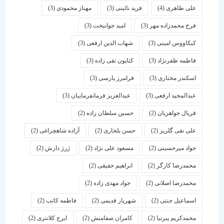
علی طاهری
(4)
فرید نائینی
(3)
مهناز محمودی
(3)
فرخ محمدزاده مهر
(3)
امید جوانبخت
(3)
کیکاووس امینی
(3)
شهاب الدین ارفعی
(3)
فاطمه ظفرنژاد
(3)
کتایون تقی زاده
(3)
اسكندر مختاری
(3)
فرامرز پارسی
(3)
عبدالمجید ارفعی
(3)
عبدالعزیز فرمانفرماییان
(3)
فریال جواهریان
(2)
حسین سلطان زاده
(2)
علی نقی گلریز
(2)
حسن بلخاری
(2)
آزاده شاهچراغی
(2)
جواد میرحسینی
(2)
مسعود علی نژاد
(2)
ژرژ دارش
(2)
محمدرضا کارگر
(2)
ابراهیم حقیقی
(2)
محمدرضا اصلانی
(2)
جواد مهدی زاده
(2)
اسماعیل جنتی
(2)
شهریار قدیمی
(2)
فاطمه کاتب
(2)
محمدکریم پیرنیا
(2)
کامران صفامنش
(2)
ایرج کلانتری
(2)