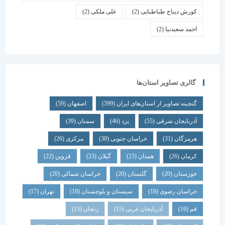
کورش دیباج طباطبایی
(2)
علی ملکی
(2)
احمد سعیدنیا
(2)
گالری تصاویر استان‌ها
گنجینه تصاویر از استان‌های ایران
(599)
اصفهان
(59)
آذربایجان شرقی
(55)
یزد
(46)
سمنان
(39)
هرمزگان
(31)
خراسان جنوبی
(30)
مرکزی
(26)
کرمان
(26)
همدان
(23)
گیلان
(23)
قزوین
(22)
خوزستان
(20)
گلستان
(20)
خراسان شمالی
(20)
خراسان رضوی
(18)
سیستان و بلوچستان
(18)
تهران
(17)
قم
(16)
آذربایجان غربی
(15)
زنجان
(13)