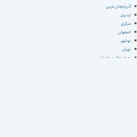
آذربایجان غربی
اردبیل
مرکزی
اصفهان
بوشهر
تهران
چهارمحال و بختیاری
خراسان جنوبی
خراسان رضوی
خراسان شمالی
خوزستان
زنجان
سمنان
سیستان و بلوچستان
فارس
قزوین