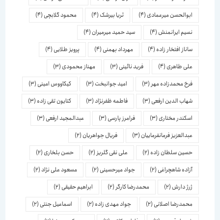
ابوالحسن میرعمادی
(4)
ثریا بیرشک
(4)
محمود گلابچی
(4)
نسیم ایرانمنش
(4)
سید حمید میرمیران
(4)
ساناز افتخار زاده
(4)
مهرداد بهمنی
(4)
پرویز طلایی
(4)
علی طاهری
(4)
فرید نائینی
(3)
مهناز محمودی
(3)
فرخ محمدزاده مهر
(3)
امید جوانبخت
(3)
کیکاووس امینی
(3)
شهاب الدین ارفعی
(3)
فاطمه ظفرنژاد
(3)
کتایون تقی زاده
(3)
اسكندر مختاری
(3)
فرامرز پارسی
(3)
عبدالمجید ارفعی
(3)
عبدالعزیز فرمانفرماییان
(3)
فریال جواهریان
(2)
حسین سلطان زاده
(2)
علی نقی گلریز
(2)
حسن بلخاری
(2)
آزاده شاهچراغی
(2)
جواد میرحسینی
(2)
مسعود علی نژاد
(2)
ژرژ دارش
(2)
محمدرضا کارگر
(2)
ابراهیم حقیقی
(2)
محمدرضا اصلانی
(2)
جواد مهدی زاده
(2)
اسماعیل جنتی
(2)