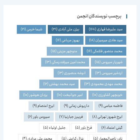
برچسب نویسندگان انجمن
سید علیرضا قهاری
(168)
بیژن علی آبادی
(31)
شیما خرمی
(21)
سید هادی میرمیران
(18)
بهروز مرباغی
(16)
محمد منصور فلامکی
(16)
منوچهر مزینی
(15)
شهریار سیروس
(15)
محمدامین میرفندرسکی
(13)
اردشیر سیروس
(13)
انوشه منصوری
(13)
محمد مهدی محمودی
(13)
سید محمد بهشتی
(12)
خوبچهر کشاورزی
(10)
امیر جوانبخت
(10)
یزدان هوشور
(10)
فاطمه عباسی
(9)
داریوش زمانی
(9)
ایرج اعتصام
(9)
ایرج شهروز تهرانی
(8)
فریبرز جبارنیا
(7)
سیروس باور
(6)
گیتی اعتماد
(6)
فرخ باور
(5)
جلیل اولیاء
(5)
نادر ناصرالمعمار
(5)
غزال کرامتی
(5)
محمد علی مرادی
(4)