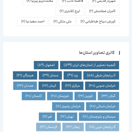
شهریار قدیمی
(2)
فاطمه کاتب
(2)
محمدکریم پیرنیا
(2)
کامران صفامنش
(2)
ایرج کلانتری
(2)
کورش دیباج طباطبایی
(2)
علی ملکی
(2)
احمد سعیدنیا
(2)
گالری تصاویر استان‌ها
گنجینه تصاویر از استان‌های ایران
(599)
اصفهان
(59)
آذربایجان شرقی
(55)
یزد
(46)
سمنان
(39)
هرمزگان
(31)
خراسان جنوبی
(30)
مرکزی
(26)
کرمان
(26)
همدان
(23)
گیلان
(23)
قزوین
(22)
خوزستان
(20)
گلستان
(20)
خراسان شمالی
(20)
خراسان رضوی
(18)
سیستان و بلوچستان
(18)
تهران
(17)
قم
(16)
آذربایجان غربی
(15)
زنجان
(13)
کردستان
(13)