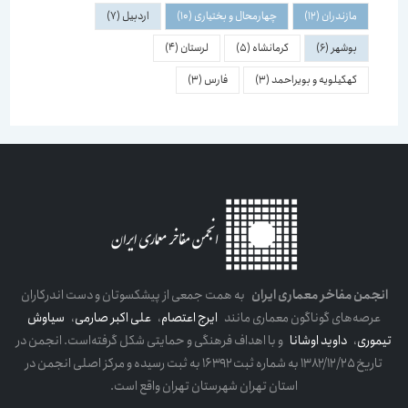
مازندران
(12)
چهارمحال و بختیاری
(10)
اردبیل
(7)
بوشهر
(6)
کرمانشاه
(5)
لرستان
(4)
کهکیلویه و بویراحمد
(3)
فارس
(3)
انجمن مفاخر معماری ایران
به همت جمعی از پیشکسوتان و دست اندرکاران
عرصه‌های گوناگون معماری مانند
ایرج اعتصام
،
علی اکبر صارمی
،
سیاوش
تیموری
،
داوید اوشانا
و با اهداف فرهنگی و حمایتی شکل گرفته‌است. انجمن در
تاریخ ۱۳۸۲/۱۲/۲۵ به شماره ثبت ۱۶۳۹۲ به ثبت رسیده و مرکز اصلی انجمن در
استان تهران شهرستان تهران واقع است.