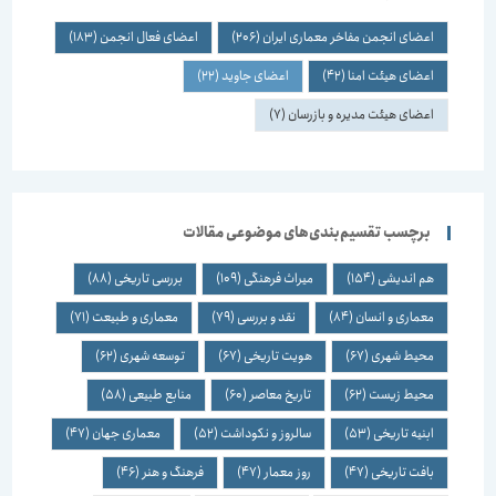
اعضای انجمن مفاخر معماری ایران
(206)
اعضای فعال انجمن
(183)
اعضای هیئت امنا
(42)
اعضای جاوید
(22)
اعضای هیئت مدیره و بازرسان
(7)
برچسب تقسیم‌بندی‌های موضوعی مقالات
هم اندیشی
(154)
میراث فرهنگی
(109)
بررسی تاریخی
(88)
معماری و انسان
(84)
نقد و بررسی
(79)
معماری و طبیعت
(71)
محیط شهری
(67)
هویت تاریخی
(67)
توسعه شهری
(62)
محیط زیست
(62)
تاریخ معاصر
(60)
منابع طبیعی
(58)
ابنیه تاریخی
(53)
سالروز و نکوداشت
(52)
معماری جهان
(47)
بافت تاریخی
(47)
روز معمار
(47)
فرهنگ و هنر
(46)