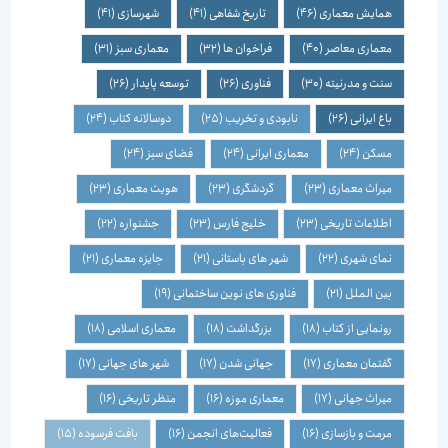
همایش معماری
(46)
تاریخ شفاهی
(41)
شهرسازی
(41)
معماری معاصر
(40)
فراخوان ها
(32)
معماری سبز
(31)
سنت و مدرنیته
(30)
فناوری
(26)
توسعه پایدار
(26)
باغ ایرانی
(26)
نابودی و تخریب
(25)
دوسالانه کتاب
(24)
مسکن
(24)
معماری ایرانی
(24)
فضای سبز
(24)
میراث معماری
(23)
گردشگری
(23)
هویت معماری
(23)
اطلاعات تاریخی
(23)
خلیج فارس
(23)
جشنواره
(22)
نمای شهری
(22)
شهر های باستانی
(21)
جایزه معماری
(21)
بین الملل
(21)
فناوری های نوین ساختمانی
(19)
رونمایی از کتاب
(18)
بزرگداشت
(18)
معماری اسلامی
(18)
گفتمان معماری
(17)
جهانی شدن
(17)
شهر های جهانی
(17)
میراث جهانی
(17)
معماری موزه
(16)
منظر تاریخی
(16)
مرمت و بازسازی
(16)
فعالیت‌های انجمن
(16)
بافت فرسوده
(15)