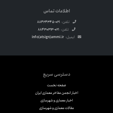
اطلاعات تماس
تلفن:
021-88424345
تلفن:
021-88430313
ایمیل:
info(atsign)ammi.ir
دسترسی سریع
صفحه نخست
اخبار انجمن مفاخر معماری ایران
اخبار معماری و شهرسازی
مقالات معماری و شهرسازی