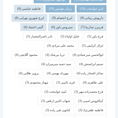
امیر جوانبخت
(10)
یزدان هوشور
(10)
فاطمه عباسی
(9)
داریوش زمانی
(9)
ایرج اعتصام
(9)
ایرج شهروز تهرانی
(8)
فریبرز جبارنیا
(7)
سیروس باور
(6)
گیتی اعتماد
(6)
فرخ باور
(5)
جلیل اولیاء
(5)
نادر ناصرالمعمار
(5)
غزال کرامتی
(5)
محمد علی مرادی
(4)
ابوالحسن میرعمادی
(4)
ثریا بیرشک
(4)
محمود گلابچی
(4)
نسیم ایرانمنش
(4)
سید حمید میرمیران
(4)
ساناز افتخار زاده
(4)
مهرداد بهمنی
(4)
پرویز طلایی
(4)
علی طاهری
(4)
فرید نائینی
(3)
مهناز محمودی
(3)
فرخ محمدزاده مهر
(3)
امید جوانبخت
(3)
کیکاووس امینی
(3)
شهاب الدین ارفعی
(3)
فاطمه ظفرنژاد
(3)
کتایون تقی زاده
(3)