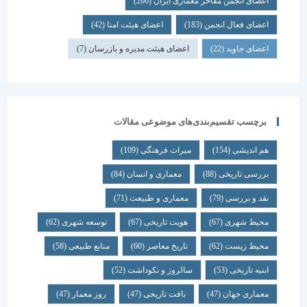
اعضای انجمن مفاخر معماری ایران
(206)
اعضای فعال انجمن
(183)
اعضای هیئت امنا
(42)
اعضای جاوید
(22)
اعضای هیئت مدیره و بازرسان
(7)
برچسب تقسیم‌بندی‌های موضوعی مقالات
هم اندیشی
(154)
میراث فرهنگی
(109)
بررسی تاریخی
(88)
معماری و انسان
(84)
نقد و بررسی
(79)
معماری و طبیعت
(71)
محیط شهری
(67)
هویت تاریخی
(67)
توسعه شهری
(62)
محیط زیست
(62)
تاریخ معاصر
(60)
منابع طبیعی
(58)
ابنیه تاریخی
(53)
سالروز و نکوداشت
(52)
معماری جهان
(47)
بافت تاریخی
(47)
روز معمار
(47)