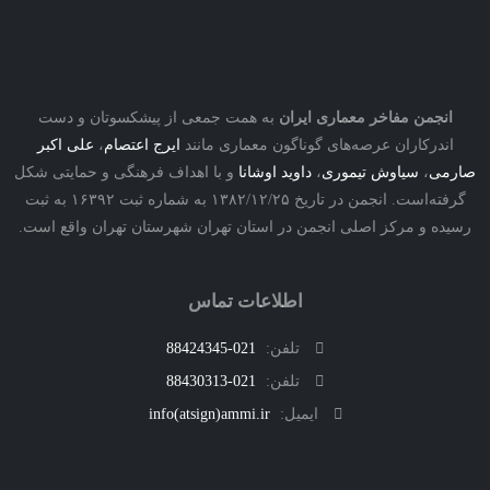
نجمن مفاخر معماری ایران
به همت جمعی از پیشکسوتان و دست
درکاران عرصه‌های گوناگون معماری مانند
ایرج اعتصام
،
علی اکبر
ی
،
سیاوش تیموری
،
داوید اوشانا
و با اهداف فرهنگی و حمایتی شکل
گرفته‌است. انجمن در تاریخ ۱۳۸۲/۱۲/۲۵ به شماره ثبت ۱۶۳۹۲ به ثبت
ه و مرکز اصلی انجمن در استان تهران شهرستان تهران واقع است.
اطلاعات تماس
تلفن:
021-88424345
تلفن:
021-88430313
ایمیل:
info(atsign)ammi.ir