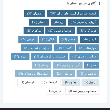
گالری تصاویر استان‌ها
گنجینه تصاویر از استان‌های ایران
(599)
اصفهان
(59)
آذربایجان شرقی
(55)
یزد
(46)
سمنان
(39)
هرمزگان
(31)
خراسان جنوبی
(30)
مرکزی
(26)
کرمان
(26)
همدان
(23)
گیلان
(23)
قزوین
(22)
خوزستان
(20)
گلستان
(20)
خراسان شمالی
(20)
خراسان رضوی
(18)
سیستان و بلوچستان
(18)
تهران
(17)
قم
(16)
آذربایجان غربی
(15)
زنجان
(13)
کردستان
(13)
مازندران
(12)
چهارمحال و بختیاری
(10)
اردبیل
(7)
بوشهر
(6)
کرمانشاه
(5)
لرستان
(4)
کهکیلویه و بویراحمد
(3)
فارس
(3)