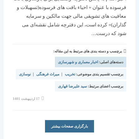
فرسوده با عنوان « احیاء بافت های فرسوده(تسهیلات و
معافیت های تشویقی مالی جهت مالکین و سرمایه
گذاران)» کرده است، این دفترچه شامل نقشه‌ای می
شود که درست…
برچسب و دسته بندی های مرتبط به این مقاله:
دسته‌های اصلی:
اخبار معماری و شهرسازی
برچسب تقسیم بندی موضوعی:
تخریب
|
میراث فرهنگی
|
نوسازی
برچسب اعضای مرتبط:
سید علیرضا قهاری
نوشته
17 اردیبهشت 1401
منتشر
شده
است:
بارگزاری صفحات بیشتر