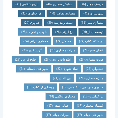
فرهنگ و هنر
(46)
همایش معماری
(46)
تاریخ شفاهی
(41)
شهرسازی
(41)
معماری معاصر
(40)
فراخوان ها
(32)
معماری سبز
(31)
سنت و مدرنیته
(30)
فناوری
(26)
توسعه پایدار
(26)
باغ ایرانی
(26)
نابودی و تخریب
(25)
دوسالانه کتاب
(24)
مسکن
(24)
معماری ایرانی
(24)
فضای سبز
(24)
میراث معماری
(23)
گردشگری
(23)
هویت معماری
(23)
اطلاعات تاریخی
(23)
خلیج فارس
(23)
جشنواره
(22)
نمای شهری
(22)
شهر های باستانی
(21)
جایزه معماری
(21)
بین الملل
(21)
فناوری های نوین ساختمانی
(19)
رونمایی از کتاب
(18)
بزرگداشت
(18)
معماری اسلامی
(18)
گفتمان معماری
(17)
جهانی شدن
(17)
شهر های جهانی
(17)
میراث جهانی
(17)