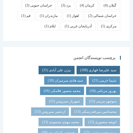
گیلان
(4)
کرمان
(4)
یزد
(3)
خراسان جنوبی
(3)
خراسان شمالی
(2)
اهواز
(1)
مازندران
(1)
قم
(1)
مرکزی
(1)
آذربایجان غربی
(1)
ایلام
(1)
برچسب نویسندگان انجمن
سید علیرضا قهاری
(168)
بیژن علی آبادی
(31)
شیما خرمی
(21)
سید هادی میرمیران
(18)
بهروز مرباغی
(16)
محمد منصور فلامکی
(16)
منوچهر مزینی
(15)
شهریار سیروس
(15)
محمدامین میرفندرسکی
(13)
اردشیر سیروس
(13)
انوشه منصوری
(13)
محمد مهدی محمودی
(13)
سید محمد بهشتی
(12)
خوبچهر کشاورزی
(10)