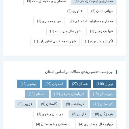
معماری و کیفیت زندگی
(6)
معماران و محیط زیست
(5)
جهانی شدن
(3)
فناوری
(2)
معمار و مسئولیت اجتماعی
(2)
من و معماری
(1)
تنها یک زمین
(1)
شهر مال من است
(1)
اگر شهردار بودم
(1)
شهر به چه کسی تعلق دارد
(1)
برچسب تقسیم‌بندی مقالات براساس استان
تهران
(146)
همدان
(27)
اصفهان
(20)
بوشهر
(16)
خوزستان
(15)
آذربایجان شرقی
(12)
سمنان
(12)
کردستان
(11)
کرمانشاه
(9)
گلستان
(9)
قزوین
(9)
هرمزگان
(8)
فارس
(6)
خراسان رضوی
(5)
چهارمحال و بختیاری
(4)
سیستان و بلوچستان
(4)