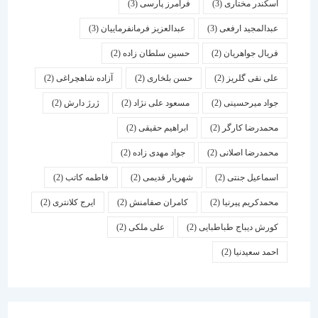
اسكندر مختاری
(3)
فرامرز پارسی
(3)
عبدالمجید ارفعی
(3)
عبدالعزیز فرمانفرماییان
(3)
فریال جواهریان
(2)
حسین سلطان زاده
(2)
علی نقی گلریز
(2)
حسن بلخاری
(2)
آزاده شاهچراغی
(2)
جواد میرحسینی
(2)
مسعود علی نژاد
(2)
ژرژ دارش
(2)
محمدرضا کارگر
(2)
ابراهیم حقیقی
(2)
محمدرضا اصلانی
(2)
جواد مهدی زاده
(2)
اسماعیل جنتی
(2)
شهریار قدیمی
(2)
فاطمه کاتب
(2)
محمدکریم پیرنیا
(2)
کامران صفامنش
(2)
ایرج کلانتری
(2)
کورش دیباج طباطبایی
(2)
علی ملکی
(2)
احمد سعیدنیا
(2)