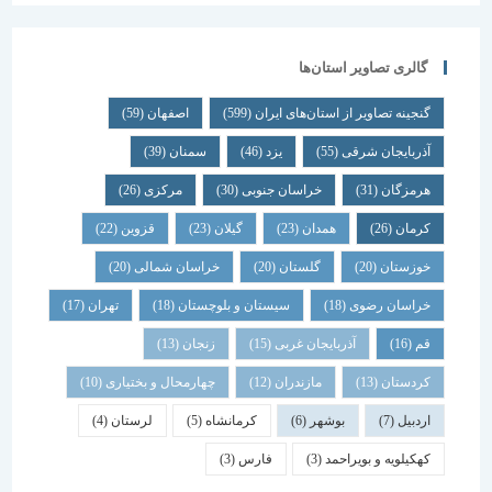
گالری تصاویر استان‌ها
گنجینه تصاویر از استان‌های ایران
(599)
اصفهان
(59)
آذربایجان شرقی
(55)
یزد
(46)
سمنان
(39)
هرمزگان
(31)
خراسان جنوبی
(30)
مرکزی
(26)
کرمان
(26)
همدان
(23)
گیلان
(23)
قزوین
(22)
خوزستان
(20)
گلستان
(20)
خراسان شمالی
(20)
خراسان رضوی
(18)
سیستان و بلوچستان
(18)
تهران
(17)
قم
(16)
آذربایجان غربی
(15)
زنجان
(13)
کردستان
(13)
مازندران
(12)
چهارمحال و بختیاری
(10)
اردبیل
(7)
بوشهر
(6)
کرمانشاه
(5)
لرستان
(4)
کهکیلویه و بویراحمد
(3)
فارس
(3)