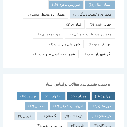
استان سال
(13)
سرزمین مادری
(10)
معماری و کیفیت زندگی
(6)
معماران و محیط زیست
(5)
جهانی شدن
(3)
فناوری
(2)
معمار و مسئولیت اجتماعی
(2)
من و معماری
(1)
تنها یک زمین
(1)
شهر مال من است
(1)
اگر شهردار بودم
(1)
شهر به چه کسی تعلق دارد
(1)
برچسب تقسیم‌بندی مقالات براساس استان
تهران
(146)
همدان
(27)
اصفهان
(20)
بوشهر
(16)
خوزستان
(15)
آذربایجان شرقی
(12)
سمنان
(12)
کردستان
(11)
کرمانشاه
(9)
گلستان
(9)
قزوین
(9)
هرمزگان
(8)
فارس
(6)
خراسان رضوی
(5)