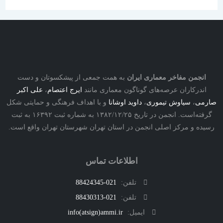
نجمن مفاخر معماری ایران
به همت جمعی از پیشکسوتان و دست
درکاران عرصه‌های گوناگون معماری مانند
ایرج اعتصام
،
علی اکبر
ی
،
سیاوش تیموری
،
داوید اوشانا
و با اهداف فرهنگی و حمایتی شکل
گرفته‌است. انجمن در تاریخ ۱۳۸۲/۱۲/۲۵ به شماره ثبت ۱۶۳۹۲ به ثبت
ه و مرکز اصلی انجمن در استان تهران شهرستان تهران واقع است.
اطلاعات تماس
تلفن:
021-88424345
تلفن:
021-88430313
ایمیل:
info(atsign)ammi.ir