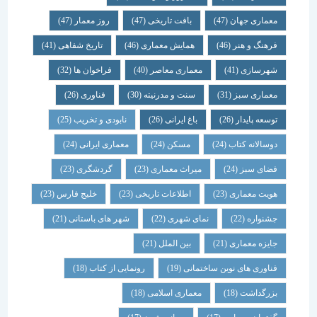
معماری جهان
(47)
بافت تاریخی
(47)
روز معمار
(47)
فرهنگ و هنر
(46)
همایش معماری
(46)
تاریخ شفاهی
(41)
شهرسازی
(41)
معماری معاصر
(40)
فراخوان ها
(32)
معماری سبز
(31)
سنت و مدرنیته
(30)
فناوری
(26)
توسعه پایدار
(26)
باغ ایرانی
(26)
نابودی و تخریب
(25)
دوسالانه کتاب
(24)
مسکن
(24)
معماری ایرانی
(24)
فضای سبز
(24)
میراث معماری
(23)
گردشگری
(23)
هویت معماری
(23)
اطلاعات تاریخی
(23)
خلیج فارس
(23)
جشنواره
(22)
نمای شهری
(22)
شهر های باستانی
(21)
جایزه معماری
(21)
بین الملل
(21)
فناوری های نوین ساختمانی
(19)
رونمایی از کتاب
(18)
بزرگداشت
(18)
معماری اسلامی
(18)