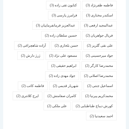
فاطمه ظفرنژاد
(3)
کتایون تقی زاده
(3)
اسكندر مختاری
(3)
فرامرز پارسی
(3)
عبدالمجید ارفعی
(3)
عبدالعزیز فرمانفرماییان
(3)
فریال جواهریان
(2)
حسین سلطان زاده
(2)
علی نقی گلریز
(2)
حسن بلخاری
(2)
آزاده شاهچراغی
(2)
جواد میرحسینی
(2)
مسعود علی نژاد
(2)
ژرژ دارش
(2)
محمدرضا کارگر
(2)
ابراهیم حقیقی
(2)
محمدرضا اصلانی
(2)
جواد مهدی زاده
(2)
اسماعیل جنتی
(2)
شهریار قدیمی
(2)
فاطمه کاتب
(2)
محمدکریم پیرنیا
(2)
کامران صفامنش
(2)
ایرج کلانتری
(2)
کورش دیباج طباطبایی
(2)
علی ملکی
(2)
احمد سعیدنیا
(2)