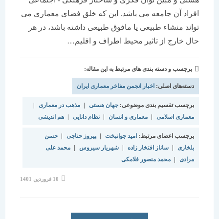
افراد آن جامعه می باشد. این که خلق فضای معماری می
تواند منشاء طبیعی یا مافوق طبیعی داشته باشد، در هر
حال خارج از تاثیر محیط اطراف و اقلیم…
برچسب و دسته بندی های مرتبط به این مقاله:
دسته‌های اصلی:
اخبار انجمن مفاخر معماری ایران
برچسب تقسیم بندی موضوعی:
جهان هستی
|
مذهب در معماری
|
معماری اسلامی
|
معماری و انسان
|
نظام دانایی
|
هم اندیشی
برچسب اعضای مرتبط:
امید جوانبخت
|
پیروز حناچی
|
حسن
بلخاری
|
ساناز افتخار زاده
|
شهریار سیروس
|
محمد علی
مرادی
|
محمد منصور فلامکی
نوشته
10 فروردین 1401
منتشر
شده
است: