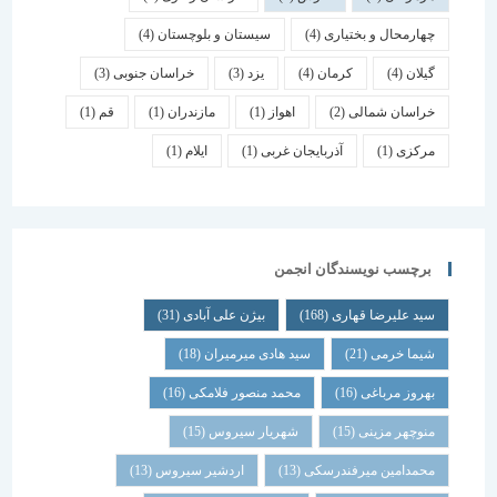
چهارمحال و بختیاری
(4)
سیستان و بلوچستان
(4)
گیلان
(4)
کرمان
(4)
یزد
(3)
خراسان جنوبی
(3)
خراسان شمالی
(2)
اهواز
(1)
مازندران
(1)
قم
(1)
مرکزی
(1)
آذربایجان غربی
(1)
ایلام
(1)
برچسب نویسندگان انجمن
سید علیرضا قهاری
(168)
بیژن علی آبادی
(31)
شیما خرمی
(21)
سید هادی میرمیران
(18)
بهروز مرباغی
(16)
محمد منصور فلامکی
(16)
منوچهر مزینی
(15)
شهریار سیروس
(15)
محمدامین میرفندرسکی
(13)
اردشیر سیروس
(13)