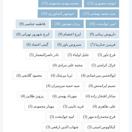
انوشه منصوری
(13)
محمد مهدی محمودی
(13)
سید محمد بهشتی
(12)
خوبچهر کشاورزی
(10)
امیر جوانبخت
(10)
یزدان هوشور
(10)
فاطمه عباسی
(9)
داریوش زمانی
(9)
ایرج اعتصام
(9)
ایرج شهروز تهرانی
(8)
فریبرز جبارنیا
(7)
سیروس باور
(6)
گیتی اعتماد
(6)
فرخ باور
(5)
جلیل اولیاء
(5)
نادر ناصرالمعمار
(5)
غزال کرامتی
(5)
محمد علی مرادی
(4)
ابوالحسن میرعمادی
(4)
ثریا بیرشک
(4)
محمود گلابچی
(4)
نسیم ایرانمنش
(4)
سید حمید میرمیران
(4)
ساناز افتخار زاده
(4)
مهرداد بهمنی
(4)
پرویز طلایی
(4)
علی طاهری
(4)
فرید نائینی
(3)
مهناز محمودی
(3)
فرخ محمدزاده مهر
(3)
امید جوانبخت
(3)
کیکاووس امینی
(3)
شهاب الدین ارفعی
(3)