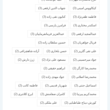
کیکاووس امینی
(3)
شهاب الدین ارفعی
(3)
فاطمه ظفرنژاد
(3)
کتایون تقی زاده
(3)
اسكندر مختاری
(3)
فرامرز پارسی
(3)
عبدالمجید ارفعی
(3)
عبدالعزیز فرمانفرماییان
(3)
فریال جواهریان
(2)
حسین سلطان زاده
(2)
علی نقی گلریز
(2)
حسن بلخاری
(2)
آزاده شاهچراغی
(2)
جواد میرحسینی
(2)
مسعود علی نژاد
(2)
ژرژ دارش
(2)
محمدرضا کارگر
(2)
ابراهیم حقیقی
(2)
محمدرضا اصلانی
(2)
جواد مهدی زاده
(2)
اسماعیل جنتی
(2)
شهریار قدیمی
(2)
فاطمه کاتب
(2)
محمدکریم پیرنیا
(2)
کامران صفامنش
(2)
ایرج کلانتری
(2)
کورش دیباج طباطبایی
(2)
علی ملکی
(2)