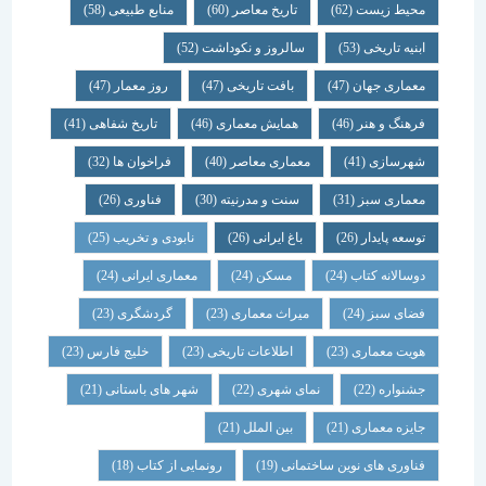
محیط زیست
(62)
تاریخ معاصر
(60)
منابع طبیعی
(58)
ابنیه تاریخی
(53)
سالروز و نکوداشت
(52)
معماری جهان
(47)
بافت تاریخی
(47)
روز معمار
(47)
فرهنگ و هنر
(46)
همایش معماری
(46)
تاریخ شفاهی
(41)
شهرسازی
(41)
معماری معاصر
(40)
فراخوان ها
(32)
معماری سبز
(31)
سنت و مدرنیته
(30)
فناوری
(26)
توسعه پایدار
(26)
باغ ایرانی
(26)
نابودی و تخریب
(25)
دوسالانه کتاب
(24)
مسکن
(24)
معماری ایرانی
(24)
فضای سبز
(24)
میراث معماری
(23)
گردشگری
(23)
هویت معماری
(23)
اطلاعات تاریخی
(23)
خلیج فارس
(23)
جشنواره
(22)
نمای شهری
(22)
شهر های باستانی
(21)
جایزه معماری
(21)
بین الملل
(21)
فناوری های نوین ساختمانی
(19)
رونمایی از کتاب
(18)