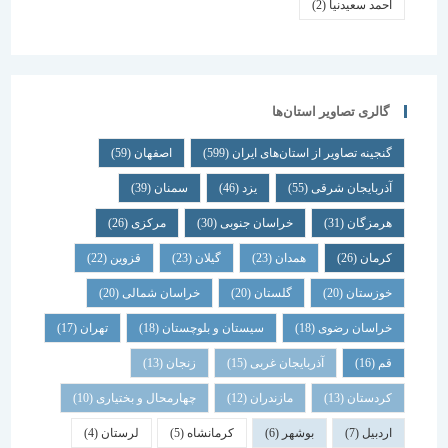
احمد سعیدنیا
(2)
گالری تصاویر استان‌ها
گنجینه تصاویر از استان‌های ایران
(599)
اصفهان
(59)
آذربایجان شرقی
(55)
یزد
(46)
سمنان
(39)
هرمزگان
(31)
خراسان جنوبی
(30)
مرکزی
(26)
کرمان
(26)
همدان
(23)
گیلان
(23)
قزوین
(22)
خوزستان
(20)
گلستان
(20)
خراسان شمالی
(20)
خراسان رضوی
(18)
سیستان و بلوچستان
(18)
تهران
(17)
قم
(16)
آذربایجان غربی
(15)
زنجان
(13)
کردستان
(13)
مازندران
(12)
چهارمحال و بختیاری
(10)
اردبیل
(7)
بوشهر
(6)
کرمانشاه
(5)
لرستان
(4)