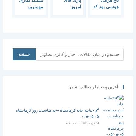
باغ ایرانی
پارك های
مستند نگاری
هوسی بود كه
امروز
مهم‌ترين
حالا خاطره
جایگزین باغ
وظيفه
شده است-
های ایرانی
دربارهی
جشنواره‌ی
شده است-
باغ‌های ايرانی
باغ‌های ایرانی
جشنواره باغ
است-
ایرانی
جشنواره باغ
ایرانی
جستجو
جستجو
آخرین پست‌ها و مطالب انجمن
🖋️«بیانیه خانه کرمانشاه»«به مناسبت روز کرمانشاه
۰۵/۰۵/۰۵»
14 مرداد 1405
/
۰ دیدگاه