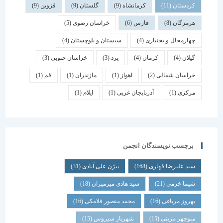
کردستان
(11)
کرمانشاه
(9)
گلستان
(9)
قزوین
(9)
هرمزگان
(8)
فارس
(6)
خراسان رضوی
(5)
چهارمحال و بختیاری
(4)
سیستان و بلوچستان
(4)
گیلان
(4)
کرمان
(4)
یزد
(3)
خراسان جنوبی
(3)
خراسان شمالی
(2)
اهواز
(1)
مازندران
(1)
قم
(1)
مرکزی
(1)
آذربایجان غربی
(1)
ایلام
(1)
برچسب نویسندگان انجمن
سید علیرضا قهاری
(168)
بیژن علی آبادی
(31)
شیما خرمی
(21)
سید هادی میرمیران
(18)
بهروز مرباغی
(16)
محمد منصور فلامکی
(16)
منوچهر مزینی
(15)
شهریار سیروس
(15)