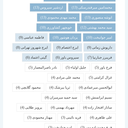
محمدامین میرفندرسکی
(13)
اردشیر سیروس
(13)
انوشه منصوری
(13)
محمد مهدی محمودی
(13)
سید محمد بهشتی
(12)
خوبچهر کشاورزی
(10)
امیر جوانبخت
(10)
یزدان هوشور
(10)
فاطمه عباسی
(9)
داریوش زمانی
(9)
ایرج اعتصام
(9)
ایرج شهروز تهرانی
(8)
فریبرز جبارنیا
(7)
سیروس باور
(6)
گیتی اعتماد
(6)
فرخ باور
(5)
جلیل اولیاء
(5)
نادر ناصرالمعمار
(5)
غزال کرامتی
(5)
محمد علی مرادی
(4)
ابوالحسن میرعمادی
(4)
ثریا بیرشک
(4)
محمود گلابچی
(4)
نسیم ایرانمنش
(4)
سید حمید میرمیران
(4)
ساناز افتخار زاده
(4)
مهرداد بهمنی
(4)
پرویز طلایی
(4)
علی طاهری
(4)
فرید نائینی
(3)
مهناز محمودی
(3)
فرخ محمدزاده مهر
(3)
امید جوانبخت
(3)