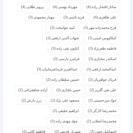
ساناز افتخار زاده
(4)
مهرداد بهمنی
(4)
پرویز طلایی
(4)
علی طاهری
(4)
فرید نائینی
(3)
مهناز محمودی
(3)
فرخ محمدزاده مهر
(3)
امید جوانبخت
(3)
کیکاووس امینی
(3)
شهاب الدین ارفعی
(3)
فاطمه ظفرنژاد
(3)
کتایون تقی زاده
(3)
اسكندر مختاری
(3)
فرامرز پارسی
(3)
عبدالمجید ارفعی
(3)
عبدالعزیز فرمانفرماییان
(3)
فریال جواهریان
(2)
حسین سلطان زاده
(2)
علی نقی گلریز
(2)
حسن بلخاری
(2)
آزاده شاهچراغی
(2)
جواد میرحسینی
(2)
مسعود علی نژاد
(2)
ژرژ دارش
(2)
محمدرضا کارگر
(2)
ابراهیم حقیقی
(2)
محمدرضا اصلانی
(2)
جواد مهدی زاده
(2)
اسماعیل جنتی
(2)
شهریار قدیمی
(2)
فاطمه کاتب
(2)