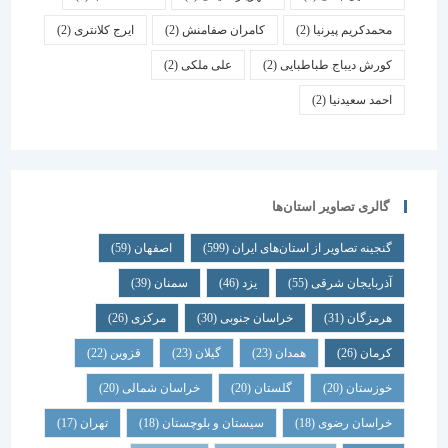
محمدکریم پیرنیا
(2)
کامران صفامنش
(2)
ایرج کلانتری
(2)
کورش دیباج طباطبایی
(2)
علی ملکی
(2)
احمد سعیدنیا
(2)
گالری تصاویر استان‌ها
گنجینه تصاویر از استان‌های ایران
(599)
اصفهان
(59)
آذربایجان شرقی
(55)
یزد
(46)
سمنان
(39)
هرمزگان
(31)
خراسان جنوبی
(30)
مرکزی
(26)
کرمان
(26)
همدان
(23)
گیلان
(23)
قزوین
(22)
خوزستان
(20)
گلستان
(20)
خراسان شمالی
(20)
خراسان رضوی
(18)
سیستان و بلوچستان
(18)
تهران
(17)