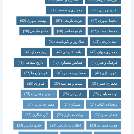
نقد و بررسی
(79)
معماری و طبیعت
(71)
محیط شهری
(67)
هویت تاریخی
(67)
توسعه شهری
(62)
محیط زیست
(62)
تاریخ معاصر
(60)
منابع طبیعی
(58)
ابنیه تاریخی
(53)
سالروز و نکوداشت
(52)
معماری جهان
(47)
بافت تاریخی
(47)
روز معمار
(47)
فرهنگ و هنر
(46)
همایش معماری
(46)
تاریخ شفاهی
(41)
شهرسازی
(41)
معماری معاصر
(40)
فراخوان ها
(32)
معماری سبز
(31)
سنت و مدرنیته
(30)
فناوری
(26)
توسعه پایدار
(26)
باغ ایرانی
(26)
نابودی و تخریب
(25)
دوسالانه کتاب
(24)
مسکن
(24)
معماری ایرانی
(24)
فضای سبز
(24)
میراث معماری
(23)
گردشگری
(23)
هویت معماری
(23)
اطلاعات تاریخی
(23)
خلیج فارس
(23)