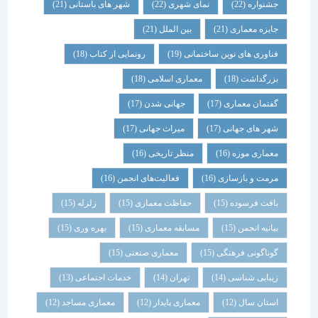
جشنواره
(22)
نمای شهری
(22)
شهر های باستانی
(21)
جایزه معماری
(21)
بین الملل
(21)
فناوری های نوین ساختمانی
(19)
رونمایی از کتاب
(18)
بزرگداشت
(18)
معماری اسلامی
(18)
گفتمان معماری
(17)
جهانی شدن
(17)
شهر های جهانی
(17)
میراث جهانی
(17)
معماری موزه
(16)
منظر تاریخی
(16)
مرمت و بازسازی
(16)
فعالیت‌های انجمن
(16)
بافت فرسوده
(15)
حفاظت معماری
(15)
زلزله
(15)
بیانیه انجمن
(15)
مسابقه معماری
(15)
بهره وری
(15)
گوناگونی فرهنگی
(15)
معماری صنعتی
(15)
زیبایی شناسی
(14)
تهران
(14)
خدمات اجتماعی
(13)
استان سال
(12)
معماری پایدار
(12)
معماری مساجد
(12)