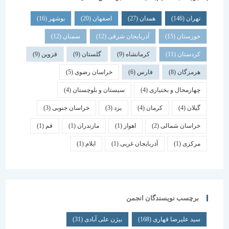
تهران
(146)
همدان
(27)
اصفهان
(20)
بوشهر
(16)
خوزستان
(15)
آذربایجان شرقی
(12)
سمنان
(12)
کردستان
(11)
کرمانشاه
(9)
گلستان
(9)
قزوین
(9)
هرمزگان
(8)
فارس
(6)
خراسان رضوی
(5)
چهارمحال و بختیاری
(4)
سیستان و بلوچستان
(4)
گیلان
(4)
کرمان
(4)
یزد
(3)
خراسان جنوبی
(3)
خراسان شمالی
(2)
اهواز
(1)
مازندران
(1)
قم
(1)
مرکزی
(1)
آذربایجان غربی
(1)
ایلام
(1)
برچسب نویسندگان انجمن
سید علیرضا قهاری
(168)
بیژن علی آبادی
(31)