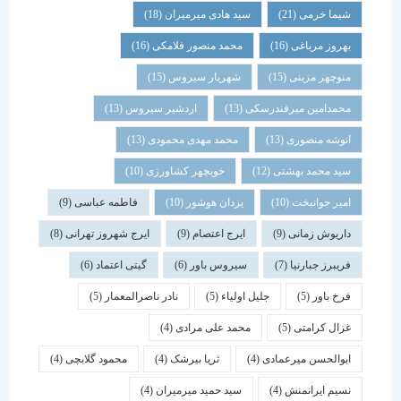
شیما خرمی
(21)
سید هادی میرمیران
(18)
بهروز مرباغی
(16)
محمد منصور فلامکی
(16)
منوچهر مزینی
(15)
شهریار سیروس
(15)
محمدامین میرفندرسکی
(13)
اردشیر سیروس
(13)
انوشه منصوری
(13)
محمد مهدی محمودی
(13)
سید محمد بهشتی
(12)
خوبچهر کشاورزی
(10)
امیر جوانبخت
(10)
یزدان هوشور
(10)
فاطمه عباسی
(9)
داریوش زمانی
(9)
ایرج اعتصام
(9)
ایرج شهروز تهرانی
(8)
فریبرز جبارنیا
(7)
سیروس باور
(6)
گیتی اعتماد
(6)
فرخ باور
(5)
جلیل اولیاء
(5)
نادر ناصرالمعمار
(5)
غزال کرامتی
(5)
محمد علی مرادی
(4)
ابوالحسن میرعمادی
(4)
ثریا بیرشک
(4)
محمود گلابچی
(4)
نسیم ایرانمنش
(4)
سید حمید میرمیران
(4)