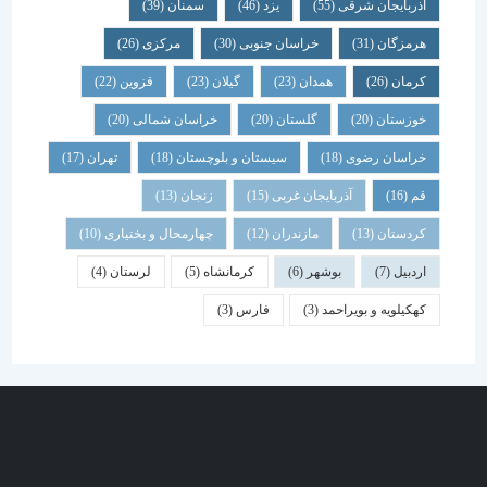
آذربایجان شرقی
(55)
یزد
(46)
سمنان
(39)
هرمزگان
(31)
خراسان جنوبی
(30)
مرکزی
(26)
کرمان
(26)
همدان
(23)
گیلان
(23)
قزوین
(22)
خوزستان
(20)
گلستان
(20)
خراسان شمالی
(20)
خراسان رضوی
(18)
سیستان و بلوچستان
(18)
تهران
(17)
قم
(16)
آذربایجان غربی
(15)
زنجان
(13)
کردستان
(13)
مازندران
(12)
چهارمحال و بختیاری
(10)
اردبیل
(7)
بوشهر
(6)
کرمانشاه
(5)
لرستان
(4)
کهکیلویه و بویراحمد
(3)
فارس
(3)