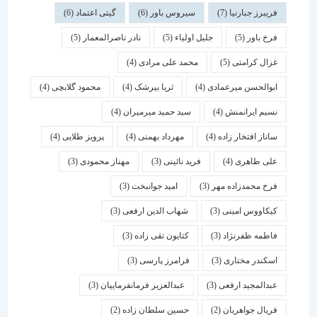
فریبرز جبارنیا
(7)
سیروس باور
(6)
گیتی اعتماد
(6)
فرخ باور
(5)
جلیل اولیاء
(5)
نادر ناصرالمعمار
(5)
غزال کرامتی
(5)
محمد علی مرادی
(4)
ابوالحسن میرعمادی
(4)
ثریا بیرشک
(4)
محمود گلابچی
(4)
نسیم ایرانمنش
(4)
سید حمید میرمیران
(4)
ساناز افتخار زاده
(4)
مهرداد بهمنی
(4)
پرویز طلایی
(4)
علی طاهری
(4)
فرید نائینی
(3)
مهناز محمودی
(3)
فرخ محمدزاده مهر
(3)
امید جوانبخت
(3)
کیکاووس امینی
(3)
شهاب الدین ارفعی
(3)
فاطمه ظفرنژاد
(3)
کتایون تقی زاده
(3)
اسكندر مختاری
(3)
فرامرز پارسی
(3)
عبدالمجید ارفعی
(3)
عبدالعزیز فرمانفرماییان
(3)
فریال جواهریان
(2)
حسین سلطان زاده
(2)