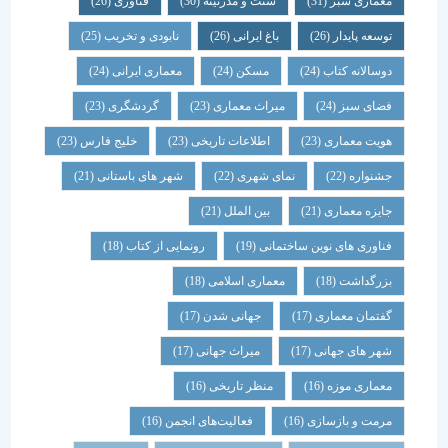
معماری سبز
(31)
سنت و مدرنیته
(30)
فناوری
(26)
توسعه پایدار
(26)
باغ ایرانی
(26)
نابودی و تخریب
(25)
دوسالانه کتاب
(24)
مسکن
(24)
معماری ایرانی
(24)
فضای سبز
(24)
میراث معماری
(23)
گردشگری
(23)
هویت معماری
(23)
اطلاعات تاریخی
(23)
خلیج فارس
(23)
جشنواره
(22)
نمای شهری
(22)
شهر های باستانی
(21)
جایزه معماری
(21)
بین الملل
(21)
فناوری های نوین ساختمانی
(19)
رونمایی از کتاب
(18)
بزرگداشت
(18)
معماری اسلامی
(18)
گفتمان معماری
(17)
جهانی شدن
(17)
شهر های جهانی
(17)
میراث جهانی
(17)
معماری موزه
(16)
منظر تاریخی
(16)
مرمت و بازسازی
(16)
فعالیت‌های انجمن
(16)