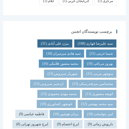
مرکزی
(1)
آذربایجان غربی
(1)
ایلام
(1)
برچسب نویسندگان انجمن
سید علیرضا قهاری
(168)
بیژن علی آبادی
(31)
شیما خرمی
(21)
سید هادی میرمیران
(18)
بهروز مرباغی
(16)
محمد منصور فلامکی
(16)
منوچهر مزینی
(15)
شهریار سیروس
(15)
محمدامین میرفندرسکی
(13)
اردشیر سیروس
(13)
انوشه منصوری
(13)
محمد مهدی محمودی
(13)
سید محمد بهشتی
(12)
خوبچهر کشاورزی
(10)
امیر جوانبخت
(10)
یزدان هوشور
(10)
فاطمه عباسی
(9)
داریوش زمانی
(9)
ایرج اعتصام
(9)
ایرج شهروز تهرانی
(8)