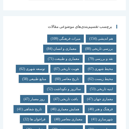
برچسب تقسیم‌بندی‌های موضوعی مقالات
هم اندیشی
(154)
میراث فرهنگی
(109)
بررسی تاریخی
(88)
معماری و انسان
(84)
نقد و بررسی
(79)
معماری و طبیعت
(71)
محیط شهری
(67)
هویت تاریخی
(67)
توسعه شهری
(62)
محیط زیست
(62)
تاریخ معاصر
(60)
منابع طبیعی
(58)
ابنیه تاریخی
(53)
سالروز و نکوداشت
(52)
معماری جهان
(47)
بافت تاریخی
(47)
روز معمار
(47)
فرهنگ و هنر
(46)
همایش معماری
(46)
تاریخ شفاهی
(41)
شهرسازی
(41)
معماری معاصر
(40)
فراخوان ها
(32)