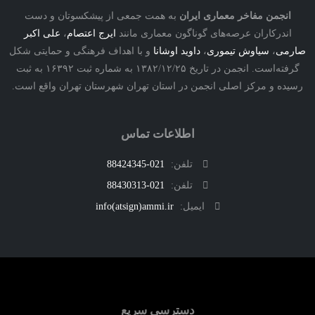
نجمن مفاخر معماری ایران
به همت جمعی از پیشکسوتان و دست
درکاران عرصه‌های گوناگون معماری مانند
ایرج اعتصام
،
علی اکبر
ی
،
سیاوش تیموری
،
داوید اوشانا
و با اهداف فرهنگی و حمایتی شکل
گرفته‌است. انجمن در تاریخ ۱۳۸۲/۱۲/۲۵ به شماره ثبت ۱۶۳۹۲ به ثبت
ه و مرکز اصلی انجمن در استان تهران شهرستان تهران واقع است.
اطلاعات تماس
تلفن:
021-88424345
تلفن:
021-88430313
ایمیل:
info(atsign)ammi.ir
دسترسی سریع