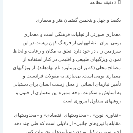
زمان
2 دقیقه مطالعه
مطالعه:
یکصد و چهل و پنجمین گفتمان هنر و معماری
معماری صورتی از تجلیات فرهنگی است و معماری
بومی ایران ، نشانه­هایی از فرهنگ کهن زیست در این
سرزمین را ، در خود دارد. تعلق به مکان و رعایت و لحاظ
نمودن ویژگی­های طبیعی و اقلیمی در کنار استفاده از
مصالح محلی (که بر آن بوم­آورد نام نهاده­اند)، از ویژگی­های
معماری بومی است. بی‌نیازی به مقولات فرادست و
تأمین نیازهای انسانی از محل زیست انسان برای دستیابی
به آسایش و سکونت، وجه ممیزه این معماری از فنون و
روش­های متداول امروزی است.
«فناوری نوین» ، «محدودیت­های اقتصادی» و «محدودیت­های
مقابله با نیروهای جانبی» از دلایلی است که طی چند دهه
اخیر سبب به کنار نهادن دست­آوردها و تجربیات کهن