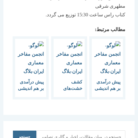
مطهری شرقی
کتاب راس ساعت 15:30 توزیع می گردد.
مطالب مرتبط:
پیش درآمدی
كشف
پیش درآمدی
بر هم اندیشی
خشت‌های
بر هم اندیشی
“در جستجوی
دوره اشکانی
“تجربه ای در
باغ ایرانی”
در همدان
روند پایداری”
جستجو
جستجو