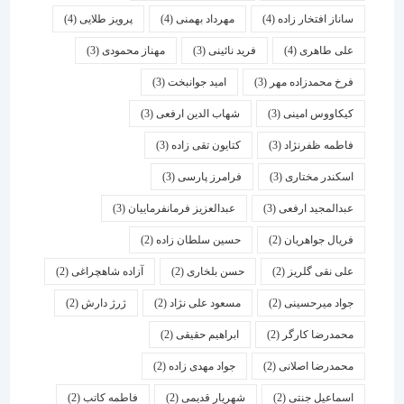
ساناز افتخار زاده
(4)
مهرداد بهمنی
(4)
پرویز طلایی
(4)
علی طاهری
(4)
فرید نائینی
(3)
مهناز محمودی
(3)
فرخ محمدزاده مهر
(3)
امید جوانبخت
(3)
کیکاووس امینی
(3)
شهاب الدین ارفعی
(3)
فاطمه ظفرنژاد
(3)
کتایون تقی زاده
(3)
اسكندر مختاری
(3)
فرامرز پارسی
(3)
عبدالمجید ارفعی
(3)
عبدالعزیز فرمانفرماییان
(3)
فریال جواهریان
(2)
حسین سلطان زاده
(2)
علی نقی گلریز
(2)
حسن بلخاری
(2)
آزاده شاهچراغی
(2)
جواد میرحسینی
(2)
مسعود علی نژاد
(2)
ژرژ دارش
(2)
محمدرضا کارگر
(2)
ابراهیم حقیقی
(2)
محمدرضا اصلانی
(2)
جواد مهدی زاده
(2)
اسماعیل جنتی
(2)
شهریار قدیمی
(2)
فاطمه کاتب
(2)