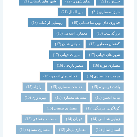
جشنواره
(22)
نمای شهری
(22)
شهر های باستانی
(21)
جایزه معماری
(21)
بین الملل
(21)
فناوری های نوین ساختمانی
(19)
رونمایی از کتاب
(18)
بزرگداشت
(18)
معماری اسلامی
(18)
گفتمان معماری
(17)
جهانی شدن
(17)
شهر های جهانی
(17)
میراث جهانی
(17)
معماری موزه
(16)
منظر تاریخی
(16)
مرمت و بازسازی
(16)
فعالیت‌های انجمن
(16)
بافت فرسوده
(15)
حفاظت معماری
(15)
زلزله
(15)
بیانیه انجمن
(15)
مسابقه معماری
(15)
بهره وری
(15)
گوناگونی فرهنگی
(15)
معماری صنعتی
(15)
زیبایی شناسی
(14)
تهران
(14)
خدمات اجتماعی
(13)
استان سال
(12)
معماری پایدار
(12)
معماری مساجد
(12)