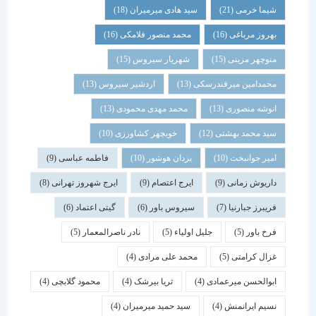
شیما خرمی
(21)
سید هادی میرمیران
(18)
بهروز مرباغی
(16)
محمد منصور فلامکی
(16)
منوچهر مزینی
(15)
شهریار سیروس
(15)
محمدامین میرفندرسکی
(13)
اردشیر سیروس
(13)
انوشه منصوری
(13)
محمد مهدی محمودی
(13)
سید محمد بهشتی
(12)
خوبچهر کشاورزی
(10)
امیر جوانبخت
(10)
یزدان هوشور
(10)
فاطمه عباسی
(9)
داریوش زمانی
(9)
ایرج اعتصام
(9)
ایرج شهروز تهرانی
(8)
فریبرز جبارنیا
(7)
سیروس باور
(6)
گیتی اعتماد
(6)
فرخ باور
(5)
جلیل اولیاء
(5)
نادر ناصرالمعمار
(5)
غزال کرامتی
(5)
محمد علی مرادی
(4)
ابوالحسن میرعمادی
(4)
ثریا بیرشک
(4)
محمود گلابچی
(4)
نسیم ایرانمنش
(4)
سید حمید میرمیران
(4)