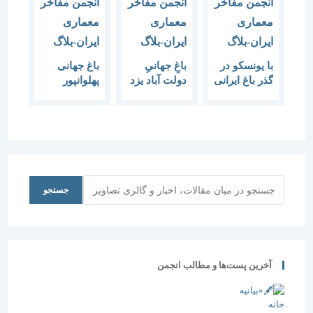
با یونسکو در
باغِ جهانیِ
باغ جهانی
گذر باغ ایرانی
دولت آباد یزد
پهلوانپور
(نشست دوم)
با یونسکو در
مهریز – یزد با
باغِ جهانیِ
گذر باغ ایرانی
یونسکو در
شاهزاده ی
(پنجمین
گذر باغ ایرانی
ماهان
نشست)
(هفتمین
نشست)
جستجو
جستجو
آخرین پست‌ها و مطالب انجمن