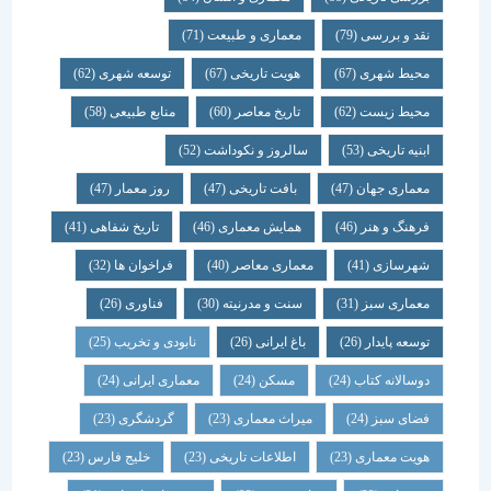
نقد و بررسی
(79)
معماری و طبیعت
(71)
محیط شهری
(67)
هویت تاریخی
(67)
توسعه شهری
(62)
محیط زیست
(62)
تاریخ معاصر
(60)
منابع طبیعی
(58)
ابنیه تاریخی
(53)
سالروز و نکوداشت
(52)
معماری جهان
(47)
بافت تاریخی
(47)
روز معمار
(47)
فرهنگ و هنر
(46)
همایش معماری
(46)
تاریخ شفاهی
(41)
شهرسازی
(41)
معماری معاصر
(40)
فراخوان ها
(32)
معماری سبز
(31)
سنت و مدرنیته
(30)
فناوری
(26)
توسعه پایدار
(26)
باغ ایرانی
(26)
نابودی و تخریب
(25)
دوسالانه کتاب
(24)
مسکن
(24)
معماری ایرانی
(24)
فضای سبز
(24)
میراث معماری
(23)
گردشگری
(23)
هویت معماری
(23)
اطلاعات تاریخی
(23)
خلیج فارس
(23)