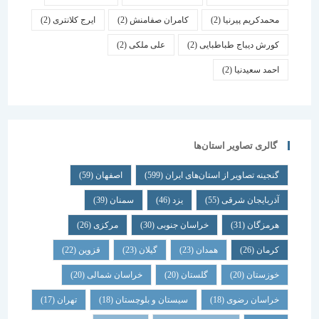
محمدکریم پیرنیا
(2)
کامران صفامنش
(2)
ایرج کلانتری
(2)
کورش دیباج طباطبایی
(2)
علی ملکی
(2)
احمد سعیدنیا
(2)
گالری تصاویر استان‌ها
گنجینه تصاویر از استان‌های ایران
(599)
اصفهان
(59)
آذربایجان شرقی
(55)
یزد
(46)
سمنان
(39)
هرمزگان
(31)
خراسان جنوبی
(30)
مرکزی
(26)
کرمان
(26)
همدان
(23)
گیلان
(23)
قزوین
(22)
خوزستان
(20)
گلستان
(20)
خراسان شمالی
(20)
خراسان رضوی
(18)
سیستان و بلوچستان
(18)
تهران
(17)