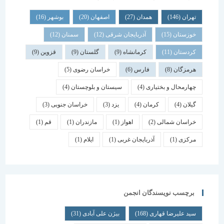
تهران
(146)
همدان
(27)
اصفهان
(20)
بوشهر
(16)
خوزستان
(15)
آذربایجان شرقی
(12)
سمنان
(12)
کردستان
(11)
کرمانشاه
(9)
گلستان
(9)
قزوین
(9)
هرمزگان
(8)
فارس
(6)
خراسان رضوی
(5)
چهارمحال و بختیاری
(4)
سیستان و بلوچستان
(4)
گیلان
(4)
کرمان
(4)
یزد
(3)
خراسان جنوبی
(3)
خراسان شمالی
(2)
اهواز
(1)
مازندران
(1)
قم
(1)
مرکزی
(1)
آذربایجان غربی
(1)
ایلام
(1)
برچسب نویسندگان انجمن
سید علیرضا قهاری
(168)
بیژن علی آبادی
(31)