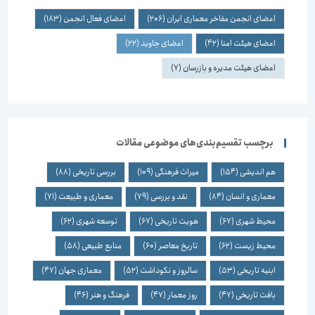
اعضای انجمن مفاخر معماری ایران
(206)
اعضای فعال انجمن
(183)
اعضای هیئت امنا
(42)
اعضای جاوید
(22)
اعضای هیئت مدیره و بازرسان
(7)
برچسب تقسیم‌بندی‌های موضوعی مقالات
هم اندیشی
(154)
میراث فرهنگی
(109)
بررسی تاریخی
(88)
معماری و انسان
(84)
نقد و بررسی
(79)
معماری و طبیعت
(71)
محیط شهری
(67)
هویت تاریخی
(67)
توسعه شهری
(62)
محیط زیست
(62)
تاریخ معاصر
(60)
منابع طبیعی
(58)
ابنیه تاریخی
(53)
سالروز و نکوداشت
(52)
معماری جهان
(47)
بافت تاریخی
(47)
روز معمار
(47)
فرهنگ و هنر
(46)