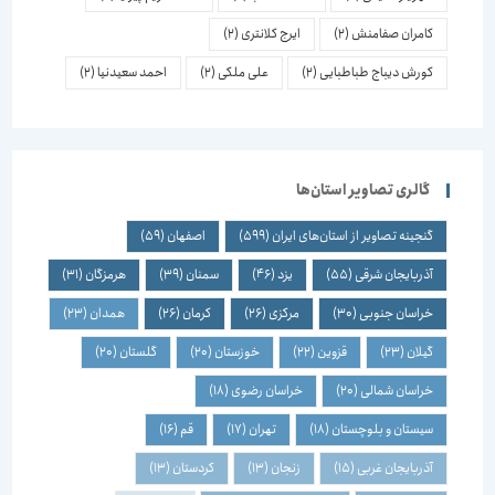
کامران صفامنش
(2)
ایرج کلانتری
(2)
کورش دیباج طباطبایی
(2)
علی ملکی
(2)
احمد سعیدنیا
(2)
گالری تصاویر استان‌ها
گنجینه تصاویر از استان‌های ایران
(599)
اصفهان
(59)
آذربایجان شرقی
(55)
یزد
(46)
سمنان
(39)
هرمزگان
(31)
خراسان جنوبی
(30)
مرکزی
(26)
کرمان
(26)
همدان
(23)
گیلان
(23)
قزوین
(22)
خوزستان
(20)
گلستان
(20)
خراسان شمالی
(20)
خراسان رضوی
(18)
سیستان و بلوچستان
(18)
تهران
(17)
قم
(16)
آذربایجان غربی
(15)
زنجان
(13)
کردستان
(13)