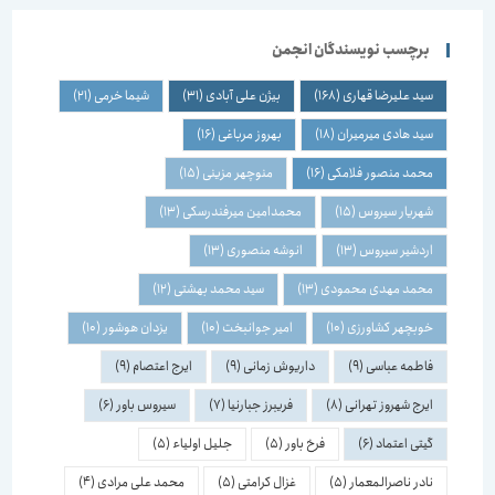
برچسب نویسندگان انجمن
سید علیرضا قهاری
(168)
بیژن علی آبادی
(31)
شیما خرمی
(21)
سید هادی میرمیران
(18)
بهروز مرباغی
(16)
محمد منصور فلامکی
(16)
منوچهر مزینی
(15)
شهریار سیروس
(15)
محمدامین میرفندرسکی
(13)
اردشیر سیروس
(13)
انوشه منصوری
(13)
محمد مهدی محمودی
(13)
سید محمد بهشتی
(12)
خوبچهر کشاورزی
(10)
امیر جوانبخت
(10)
یزدان هوشور
(10)
فاطمه عباسی
(9)
داریوش زمانی
(9)
ایرج اعتصام
(9)
ایرج شهروز تهرانی
(8)
فریبرز جبارنیا
(7)
سیروس باور
(6)
گیتی اعتماد
(6)
فرخ باور
(5)
جلیل اولیاء
(5)
نادر ناصرالمعمار
(5)
غزال کرامتی
(5)
محمد علی مرادی
(4)