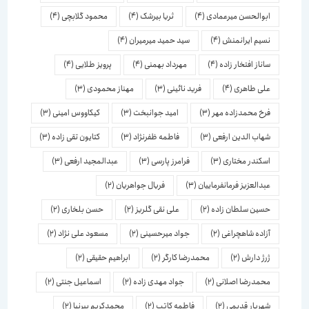
ابوالحسن میرعمادی
(4)
ثریا بیرشک
(4)
محمود گلابچی
(4)
نسیم ایرانمنش
(4)
سید حمید میرمیران
(4)
ساناز افتخار زاده
(4)
مهرداد بهمنی
(4)
پرویز طلایی
(4)
علی طاهری
(4)
فرید نائینی
(3)
مهناز محمودی
(3)
فرخ محمدزاده مهر
(3)
امید جوانبخت
(3)
کیکاووس امینی
(3)
شهاب الدین ارفعی
(3)
فاطمه ظفرنژاد
(3)
کتایون تقی زاده
(3)
اسكندر مختاری
(3)
فرامرز پارسی
(3)
عبدالمجید ارفعی
(3)
عبدالعزیز فرمانفرماییان
(3)
فریال جواهریان
(2)
حسین سلطان زاده
(2)
علی نقی گلریز
(2)
حسن بلخاری
(2)
آزاده شاهچراغی
(2)
جواد میرحسینی
(2)
مسعود علی نژاد
(2)
ژرژ دارش
(2)
محمدرضا کارگر
(2)
ابراهیم حقیقی
(2)
محمدرضا اصلانی
(2)
جواد مهدی زاده
(2)
اسماعیل جنتی
(2)
شهریار قدیمی
(2)
فاطمه کاتب
(2)
محمدکریم پیرنیا
(2)