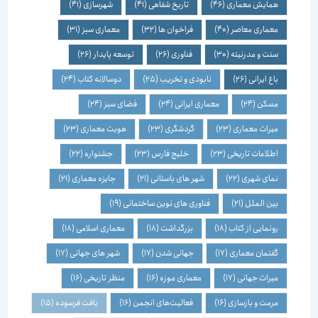
همایش معماری
(46)
تاریخ شفاهی
(41)
شهرسازی
(41)
معماری معاصر
(40)
فراخوان ها
(32)
معماری سبز
(31)
سنت و مدرنیته
(30)
فناوری
(26)
توسعه پایدار
(26)
باغ ایرانی
(26)
نابودی و تخریب
(25)
دوسالانه کتاب
(24)
مسکن
(24)
معماری ایرانی
(24)
فضای سبز
(24)
میراث معماری
(23)
گردشگری
(23)
هویت معماری
(23)
اطلاعات تاریخی
(23)
خلیج فارس
(23)
جشنواره
(22)
نمای شهری
(22)
شهر های باستانی
(21)
جایزه معماری
(21)
بین الملل
(21)
فناوری های نوین ساختمانی
(19)
رونمایی از کتاب
(18)
بزرگداشت
(18)
معماری اسلامی
(18)
گفتمان معماری
(17)
جهانی شدن
(17)
شهر های جهانی
(17)
میراث جهانی
(17)
معماری موزه
(16)
منظر تاریخی
(16)
مرمت و بازسازی
(16)
فعالیت‌های انجمن
(16)
بافت فرسوده
(15)