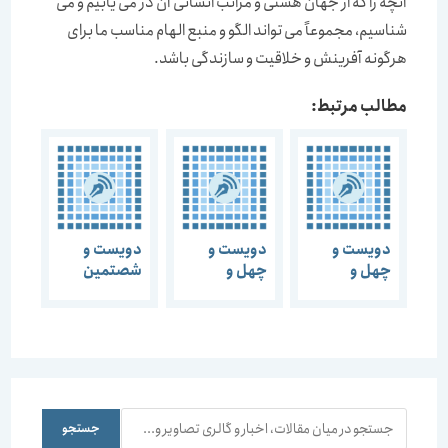
آنچه را که از جهان هستی و مراتب انسانی آن در می یابیم و می
شناسیم، مجموعاً می تواند الگو و منبع الهام مناسب ما برای
هرگونه آفرینش و خلاقیت و سازندگی باشد.
مطالب مرتبط:
دویست و
دویست و
دویست و
چهل و
چهل و
شصتمین
چهارمین
هشتمین
گفتمان هنر و
گفتمان هنر و
گفتمان هنر و
معماری (هنر
معماری آیین
معماری یزدِ
درمانی)
رونمایی و
من ، ثبت شد
امضاء کتاب
به مناسبت
اندیشه
ثبت جهانی
معماران
شهر یزد
جستجو
جستجو
معاصر ایران