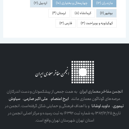
مازندران
(12)
چهارمحال و بختیاری
(10)
اردبیل
(7)
بوشهر
(6)
کرمانشاه
(5)
لرستان
(4)
کهکیلویه و بویراحمد
(3)
فارس
(3)
انجمن مفاخر معماری ایران
به همت جمعی از پیشکسوتان و دست اندرکاران
عرصه‌های گوناگون معماری مانند
ایرج اعتصام
،
علی اکبر صارمی
،
سیاوش
تیموری
،
داوید اوشانا
و با اهداف فرهنگی و حمایتی شکل گرفته‌است. انجمن در
تاریخ ۱۳۸۲/۱۲/۲۵ به شماره ثبت ۱۶۳۹۲ به ثبت رسیده و مرکز اصلی انجمن در
استان تهران شهرستان تهران واقع است.