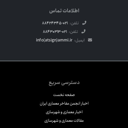
اطلاعات تماس
تلفن:
021-88424345
تلفن:
021-88430313
ایمیل:
info(atsign)ammi.ir
دسترسی سریع
صفحه نخست
اخبار انجمن مفاخر معماری ایران
اخبار معماری و شهرسازی
مقالات معماری و شهرسازی