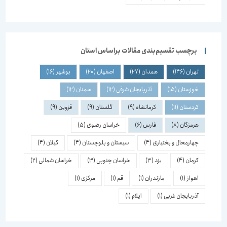
برچسب تقسیم‌بندی مقالات براساس استان
تهران
(146)
همدان
(27)
اصفهان
(20)
بوشهر
(16)
خوزستان
(15)
آذربایجان شرقی
(12)
سمنان
(12)
کردستان
(11)
کرمانشاه
(9)
گلستان
(9)
قزوین
(9)
هرمزگان
(8)
فارس
(6)
خراسان رضوی
(5)
چهارمحال و بختیاری
(4)
سیستان و بلوچستان
(4)
گیلان
(4)
کرمان
(4)
یزد
(3)
خراسان جنوبی
(3)
خراسان شمالی
(2)
اهواز
(1)
مازندران
(1)
قم
(1)
مرکزی
(1)
آذربایجان غربی
(1)
ایلام
(1)