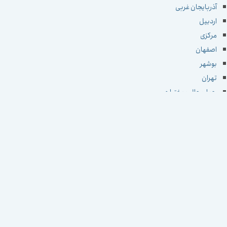
آذربایجان غربی
اردبیل
مرکزی
اصفهان
بوشهر
تهران
چهارمحال و بختیاری
خراسان جنوبی
خراسان رضوی
خراسان شمالی
خوزستان
زنجان
سمنان
سیستان و بلوچستان
فارس
قزوین