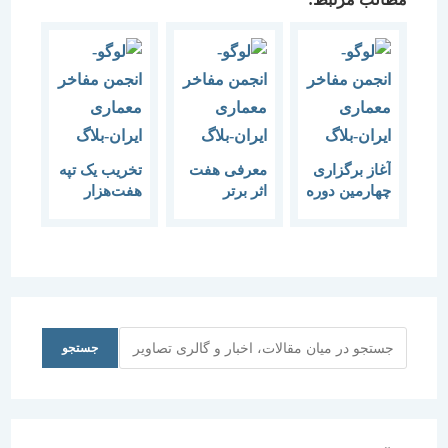
آغاز برگزاری
معرفی هفت
تخریب یک تپه
چهارمین دوره
اثر برتر
هفت‌هزار
درسگفتارها-21
معماری جهان
ساله در ایلام
دی ماه تا 24
اسفند ماه
1395
جستجو
جستجو