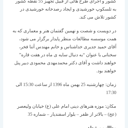
کشور و اجرای طرح هائی از قبیل تجهیز 55 نقطه کشور
به تلسکوپ خورشیدی و ایجاد رصدخانه خورشیدی در
کشور تلاش می کند.
در دویست و شصت و نهمین گفتمان هنر و معماری که به
همت موسسه مطالعات منظر پایدار برگزار می شود،
آقای حمید جدیری خداشناس و خانم مهندس آتنا فخر،
سخنانی با عنوان “به دنبال سایه ی ماه در هفت قاره”
خواهند داشت و آقای دکتر محمدمهدی محمودی دبیر پنل
خواهند بود.
زمان: چهارشنبه 25 بهمن ماه 1396 از ساعت 15:30 الی
17:30
مکان: موزه هنرهای دینی امام علی (ع) خیابان ولیعصر
(عج) – بالاتر از ظفر – بلوار اسفندیار – شماره 35
مطالب مرتبط: