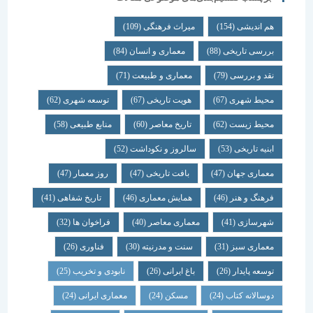
هم اندیشی
(154)
میراث فرهنگی
(109)
بررسی تاریخی
(88)
معماری و انسان
(84)
نقد و بررسی
(79)
معماری و طبیعت
(71)
محیط شهری
(67)
هویت تاریخی
(67)
توسعه شهری
(62)
محیط زیست
(62)
تاریخ معاصر
(60)
منابع طبیعی
(58)
ابنیه تاریخی
(53)
سالروز و نکوداشت
(52)
معماری جهان
(47)
بافت تاریخی
(47)
روز معمار
(47)
فرهنگ و هنر
(46)
همایش معماری
(46)
تاریخ شفاهی
(41)
شهرسازی
(41)
معماری معاصر
(40)
فراخوان ها
(32)
معماری سبز
(31)
سنت و مدرنیته
(30)
فناوری
(26)
توسعه پایدار
(26)
باغ ایرانی
(26)
نابودی و تخریب
(25)
دوسالانه کتاب
(24)
مسکن
(24)
معماری ایرانی
(24)