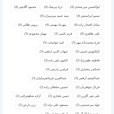
ابوالحسن میرعمادی
(4)
ثریا بیرشک
(4)
محمود گلابچی
(4)
نسیم ایرانمنش
(4)
سید حمید میرمیران
(4)
ساناز افتخار زاده
(4)
مهرداد بهمنی
(4)
پرویز طلایی
(4)
علی طاهری
(4)
فرید نائینی
(3)
مهناز محمودی
(3)
فرخ محمدزاده مهر
(3)
امید جوانبخت
(3)
کیکاووس امینی
(3)
شهاب الدین ارفعی
(3)
فاطمه ظفرنژاد
(3)
کتایون تقی زاده
(3)
اسكندر مختاری
(3)
فرامرز پارسی
(3)
عبدالمجید ارفعی
(3)
عبدالعزیز فرمانفرماییان
(3)
فریال جواهریان
(2)
حسین سلطان زاده
(2)
علی نقی گلریز
(2)
حسن بلخاری
(2)
آزاده شاهچراغی
(2)
جواد میرحسینی
(2)
مسعود علی نژاد
(2)
ژرژ دارش
(2)
محمدرضا کارگر
(2)
ابراهیم حقیقی
(2)