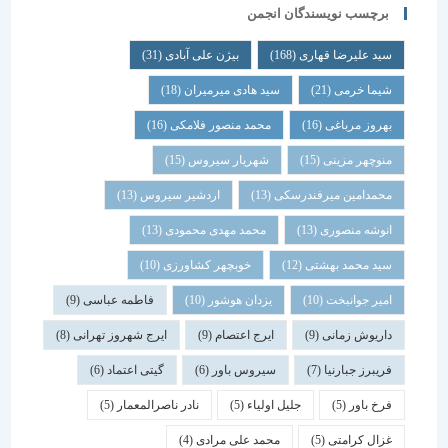
برچسب نویسندگان انجمن
سید علیرضا قهاری
(168)
بیژن علی آبادی
(31)
شیما خرمی
(21)
سید هادی میرمیران
(18)
بهروز مرباغی
(16)
محمد منصور فلامکی
(16)
منوچهر مزینی
(15)
شهریار سیروس
(15)
محمدامین میرفندرسکی
(13)
اردشیر سیروس
(13)
انوشه منصوری
(13)
محمد مهدی محمودی
(13)
سید محمد بهشتی
(12)
خوبچهر کشاورزی
(10)
امیر جوانبخت
(10)
یزدان هوشور
(10)
فاطمه عباسی
(9)
داریوش زمانی
(9)
ایرج اعتصام
(9)
ایرج شهروز تهرانی
(8)
فریبرز جبارنیا
(7)
سیروس باور
(6)
گیتی اعتماد
(6)
فرخ باور
(5)
جلیل اولیاء
(5)
نادر ناصرالمعمار
(5)
غزال کرامتی
(5)
محمد علی مرادی
(4)