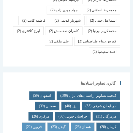
محمدرضا اصلانی
(2)
جواد مهدی زاده
(2)
اسماعیل جنتی
(2)
شهریار قدیمی
(2)
فاطمه کاتب
(2)
محمدکریم پیرنیا
(2)
کامران صفامنش
(2)
ایرج کلانتری
(2)
کورش دیباج طباطبایی
(2)
علی ملکی
(2)
احمد سعیدنیا
(2)
گالری تصاویر استان‌ها
گنجینه تصاویر از استان‌های ایران
(599)
اصفهان
(59)
آذربایجان شرقی
(55)
یزد
(46)
سمنان
(39)
هرمزگان
(31)
خراسان جنوبی
(30)
مرکزی
(26)
کرمان
(26)
همدان
(23)
گیلان
(23)
قزوین
(22)