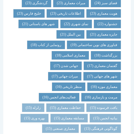
فضای سبز
(24)
میراث معماری
(23)
گردشگری
(23)
هویت معماری
(23)
اطلاعات تاریخی
(23)
خلیج فارس
(23)
جشنواره
(22)
نمای شهری
(22)
شهر های باستانی
(21)
جایزه معماری
(21)
بین الملل
(21)
فناوری های نوین ساختمانی
(19)
رونمایی از کتاب
(18)
بزرگداشت
(18)
معماری اسلامی
(18)
گفتمان معماری
(17)
جهانی شدن
(17)
شهر های جهانی
(17)
میراث جهانی
(17)
معماری موزه
(16)
منظر تاریخی
(16)
مرمت و بازسازی
(16)
فعالیت‌های انجمن
(16)
بافت فرسوده
(15)
حفاظت معماری
(15)
زلزله
(15)
بیانیه انجمن
(15)
مسابقه معماری
(15)
بهره وری
(15)
گوناگونی فرهنگی
(15)
معماری صنعتی
(15)