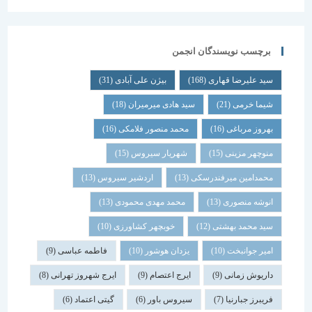
برچسب نویسندگان انجمن
سید علیرضا قهاری
(168)
بیژن علی آبادی
(31)
شیما خرمی
(21)
سید هادی میرمیران
(18)
بهروز مرباغی
(16)
محمد منصور فلامکی
(16)
منوچهر مزینی
(15)
شهریار سیروس
(15)
محمدامین میرفندرسکی
(13)
اردشیر سیروس
(13)
انوشه منصوری
(13)
محمد مهدی محمودی
(13)
سید محمد بهشتی
(12)
خوبچهر کشاورزی
(10)
امیر جوانبخت
(10)
یزدان هوشور
(10)
فاطمه عباسی
(9)
داریوش زمانی
(9)
ایرج اعتصام
(9)
ایرج شهروز تهرانی
(8)
فریبرز جبارنیا
(7)
سیروس باور
(6)
گیتی اعتماد
(6)