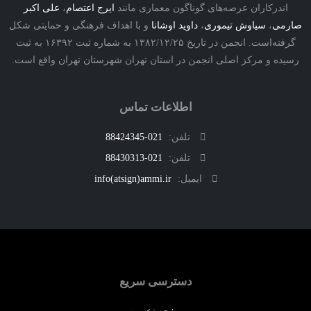
درکاران عرصه‌های گوناگون معماری مانند
ایرج اعتصام
،
علی اکبر
ی
،
سیاوش تیموری
،
داوید اوشانا
و با اهداف فرهنگی و حمایتی شکل
گرفته‌است. انجمن در تاریخ ۱۳۸۲/۱۲/۲۵ به شماره ثبت ۱۶۳۹۲ به ثبت
ه و مرکز اصلی انجمن در استان تهران شهرستان تهران واقع است.
اطلاعات تماس
تلفن:
021-88424345
تلفن:
021-88430313
ایمیل:
info(atsign)ammi.ir
دسترسی سریع