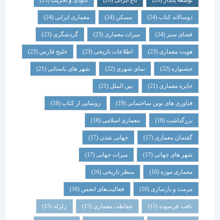
توسعه پایدار
(26)
باغ ایرانی
(26)
نابودی و تخریب
(25)
دوسالانه کتاب
(24)
مسکن
(24)
معماری ایرانی
(24)
فضای سبز
(24)
میراث معماری
(23)
گردشگری
(23)
هویت معماری
(23)
اطلاعات تاریخی
(23)
خلیج فارس
(23)
جشنواره
(22)
نمای شهری
(22)
شهر های باستانی
(21)
جایزه معماری
(21)
بین الملل
(21)
فناوری های نوین ساختمانی
(19)
رونمایی از کتاب
(18)
بزرگداشت
(18)
معماری اسلامی
(18)
گفتمان معماری
(17)
جهانی شدن
(17)
شهر های جهانی
(17)
میراث جهانی
(17)
معماری موزه
(16)
منظر تاریخی
(16)
مرمت و بازسازی
(16)
فعالیت‌های انجمن
(16)
بافت فرسوده
(15)
حفاظت معماری
(15)
زلزله
(15)