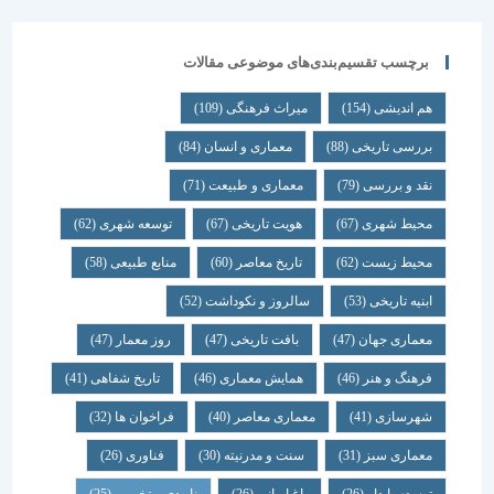
برچسب تقسیم‌بندی‌های موضوعی مقالات
هم اندیشی
(154)
میراث فرهنگی
(109)
بررسی تاریخی
(88)
معماری و انسان
(84)
نقد و بررسی
(79)
معماری و طبیعت
(71)
محیط شهری
(67)
هویت تاریخی
(67)
توسعه شهری
(62)
محیط زیست
(62)
تاریخ معاصر
(60)
منابع طبیعی
(58)
ابنیه تاریخی
(53)
سالروز و نکوداشت
(52)
معماری جهان
(47)
بافت تاریخی
(47)
روز معمار
(47)
فرهنگ و هنر
(46)
همایش معماری
(46)
تاریخ شفاهی
(41)
شهرسازی
(41)
معماری معاصر
(40)
فراخوان ها
(32)
معماری سبز
(31)
سنت و مدرنیته
(30)
فناوری
(26)