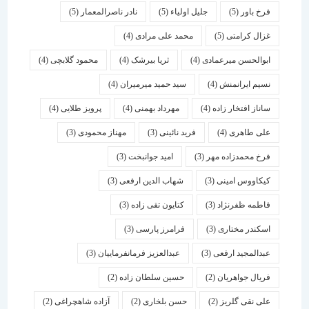
فرخ باور
(5)
جلیل اولیاء
(5)
نادر ناصرالمعمار
(5)
غزال کرامتی
(5)
محمد علی مرادی
(4)
ابوالحسن میرعمادی
(4)
ثریا بیرشک
(4)
محمود گلابچی
(4)
نسیم ایرانمنش
(4)
سید حمید میرمیران
(4)
ساناز افتخار زاده
(4)
مهرداد بهمنی
(4)
پرویز طلایی
(4)
علی طاهری
(4)
فرید نائینی
(3)
مهناز محمودی
(3)
فرخ محمدزاده مهر
(3)
امید جوانبخت
(3)
کیکاووس امینی
(3)
شهاب الدین ارفعی
(3)
فاطمه ظفرنژاد
(3)
کتایون تقی زاده
(3)
اسكندر مختاری
(3)
فرامرز پارسی
(3)
عبدالمجید ارفعی
(3)
عبدالعزیز فرمانفرماییان
(3)
فریال جواهریان
(2)
حسین سلطان زاده
(2)
علی نقی گلریز
(2)
حسن بلخاری
(2)
آزاده شاهچراغی
(2)