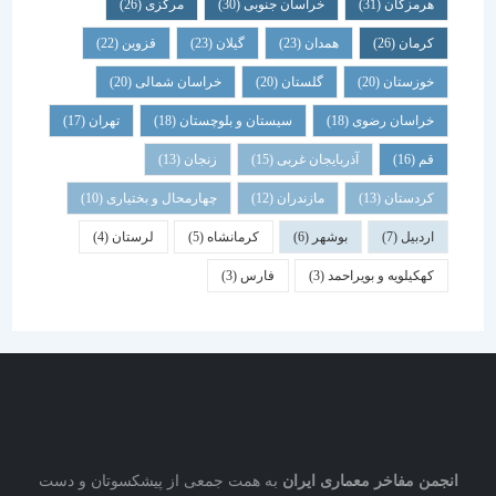
هرمزگان
(31)
خراسان جنوبی
(30)
مرکزی
(26)
کرمان
(26)
همدان
(23)
گیلان
(23)
قزوین
(22)
خوزستان
(20)
گلستان
(20)
خراسان شمالی
(20)
خراسان رضوی
(18)
سیستان و بلوچستان
(18)
تهران
(17)
قم
(16)
آذربایجان غربی
(15)
زنجان
(13)
کردستان
(13)
مازندران
(12)
چهارمحال و بختیاری
(10)
اردبیل
(7)
بوشهر
(6)
کرمانشاه
(5)
لرستان
(4)
کهکیلویه و بویراحمد
(3)
فارس
(3)
نجمن مفاخر معماری ایران
به همت جمعی از پیشکسوتان و دست