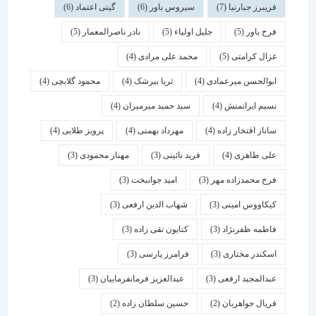
فریبرز جبارنیا
(7)
سیروس باور
(6)
گیتی اعتماد
(6)
فرخ باور
(5)
جلیل اولیاء
(5)
نادر ناصرالمعمار
(5)
غزال کرامتی
(5)
محمد علی مرادی
(4)
ابوالحسن میرعمادی
(4)
ثریا بیرشک
(4)
محمود گلابچی
(4)
نسیم ایرانمنش
(4)
سید حمید میرمیران
(4)
ساناز افتخار زاده
(4)
مهرداد بهمنی
(4)
پرویز طلایی
(4)
علی طاهری
(4)
فرید نائینی
(3)
مهناز محمودی
(3)
فرخ محمدزاده مهر
(3)
امید جوانبخت
(3)
کیکاووس امینی
(3)
شهاب الدین ارفعی
(3)
فاطمه ظفرنژاد
(3)
کتایون تقی زاده
(3)
اسكندر مختاری
(3)
فرامرز پارسی
(3)
عبدالمجید ارفعی
(3)
عبدالعزیز فرمانفرماییان
(3)
فریال جواهریان
(2)
حسین سلطان زاده
(2)