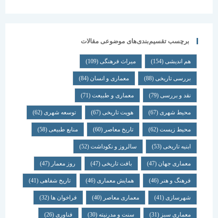
برچسب تقسیم‌بندی‌های موضوعی مقالات
هم اندیشی
(154)
میراث فرهنگی
(109)
بررسی تاریخی
(88)
معماری و انسان
(84)
نقد و بررسی
(79)
معماری و طبیعت
(71)
محیط شهری
(67)
هویت تاریخی
(67)
توسعه شهری
(62)
محیط زیست
(62)
تاریخ معاصر
(60)
منابع طبیعی
(58)
ابنیه تاریخی
(53)
سالروز و نکوداشت
(52)
معماری جهان
(47)
بافت تاریخی
(47)
روز معمار
(47)
فرهنگ و هنر
(46)
همایش معماری
(46)
تاریخ شفاهی
(41)
شهرسازی
(41)
معماری معاصر
(40)
فراخوان ها
(32)
معماری سبز
(31)
سنت و مدرنیته
(30)
فناوری
(26)