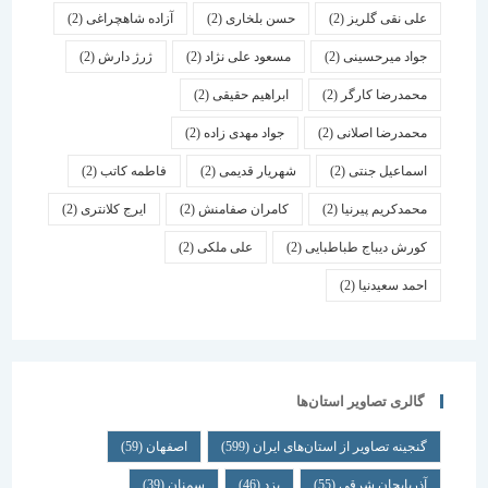
علی نقی گلریز
(2)
حسن بلخاری
(2)
آزاده شاهچراغی
(2)
جواد میرحسینی
(2)
مسعود علی نژاد
(2)
ژرژ دارش
(2)
محمدرضا کارگر
(2)
ابراهیم حقیقی
(2)
محمدرضا اصلانی
(2)
جواد مهدی زاده
(2)
اسماعیل جنتی
(2)
شهریار قدیمی
(2)
فاطمه کاتب
(2)
محمدکریم پیرنیا
(2)
کامران صفامنش
(2)
ایرج کلانتری
(2)
کورش دیباج طباطبایی
(2)
علی ملکی
(2)
احمد سعیدنیا
(2)
گالری تصاویر استان‌ها
گنجینه تصاویر از استان‌های ایران
(599)
اصفهان
(59)
آذربایجان شرقی
(55)
یزد
(46)
سمنان
(39)