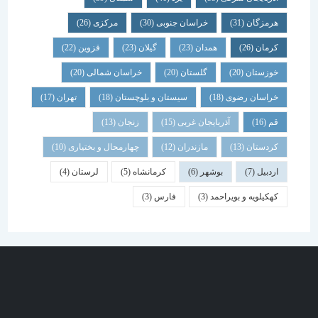
هرمزگان
(31)
خراسان جنوبی
(30)
مرکزی
(26)
کرمان
(26)
همدان
(23)
گیلان
(23)
قزوین
(22)
خوزستان
(20)
گلستان
(20)
خراسان شمالی
(20)
خراسان رضوی
(18)
سیستان و بلوچستان
(18)
تهران
(17)
قم
(16)
آذربایجان غربی
(15)
زنجان
(13)
کردستان
(13)
مازندران
(12)
چهارمحال و بختیاری
(10)
اردبیل
(7)
بوشهر
(6)
کرمانشاه
(5)
لرستان
(4)
کهکیلویه و بویراحمد
(3)
فارس
(3)