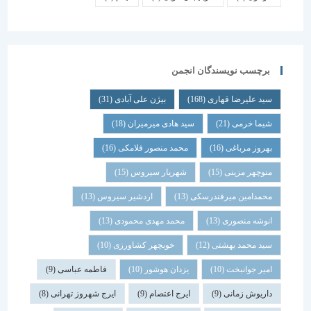
برچسب نویسندگان انجمن
سید علیرضا قهاری
(168)
بیژن علی آبادی
(31)
شیما خرمی
(21)
سید هادی میرمیران
(18)
بهروز مرباغی
(16)
محمد منصور فلامکی
(16)
منوچهر مزینی
(15)
شهریار سیروس
(15)
محمدامین میرفندرسکی
(13)
اردشیر سیروس
(13)
انوشه منصوری
(13)
محمد مهدی محمودی
(13)
سید محمد بهشتی
(12)
خوبچهر کشاورزی
(10)
امیر جوانبخت
(10)
یزدان هوشور
(10)
فاطمه عباسی
(9)
داریوش زمانی
(9)
ایرج اعتصام
(9)
ایرج شهروز تهرانی
(8)