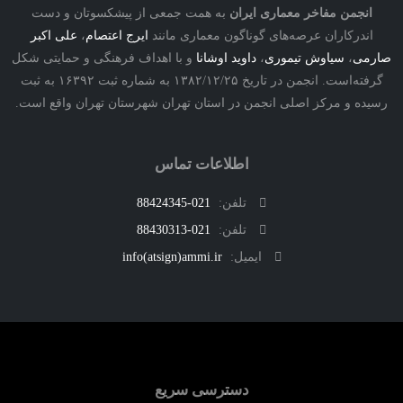
نجمن مفاخر معماری ایران
به همت جمعی از پیشکسوتان و دست
درکاران عرصه‌های گوناگون معماری مانند
ایرج اعتصام
،
علی اکبر
ی
،
سیاوش تیموری
،
داوید اوشانا
و با اهداف فرهنگی و حمایتی شکل
گرفته‌است. انجمن در تاریخ ۱۳۸۲/۱۲/۲۵ به شماره ثبت ۱۶۳۹۲ به ثبت
ه و مرکز اصلی انجمن در استان تهران شهرستان تهران واقع است.
اطلاعات تماس
تلفن:
021-88424345
تلفن:
021-88430313
ایمیل:
info(atsign)ammi.ir
دسترسی سریع