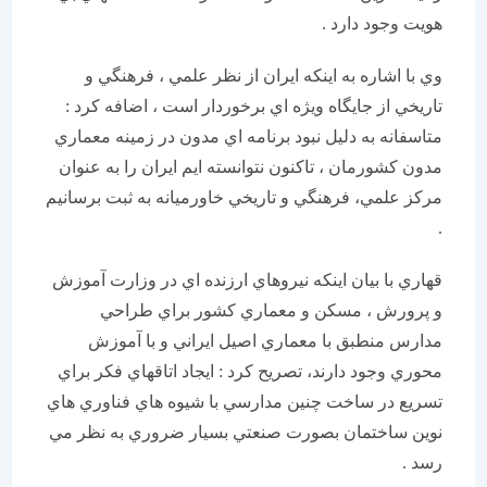
هويت وجود دارد .
وي با اشاره به اينكه ايران از نظر علمي ، فرهنگي و
تاريخي از جايگاه ويژه اي برخوردار است ، اضافه كرد :
متاسفانه به دليل نبود برنامه اي مدون در زمينه معماري
مدون كشورمان ، تاكنون نتوانسته ايم ايران را به عنوان
مركز علمي، فرهنگي و تاريخي خاورميانه به ثبت برسانيم
.
قهاري با بيان اينكه نيروهاي ارزنده اي در وزارت آموزش
و پرورش ، مسكن و معماري كشور براي طراحي
مدارس منطبق با معماري اصيل ايراني و با آموزش
محوري وجود دارند، تصريح كرد : ايجاد اتاقهاي فكر براي
تسريع در ساخت چنين مدارسي با شيوه هاي فناوري هاي
نوين ساختمان بصورت صنعتي بسيار ضروري به نظر مي
رسد .