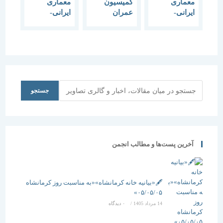
معماری
کمیسیون
معماری
ایرانی-
عمران
ایرانی-
اسلامی در
مجلس
اسلامی شیوه
ظاهر گرفتار
طرحی برای
ای بر روی
شده/
معماری
کاغذ
کاندیداهای
ایرانی–
ریاست
اسلامی ارائه
جمهوری
دهد
شعار می
جستجو
جستجو
دهند
آخرین پست‌ها و مطالب انجمن
🖋️«بیانیه خانه کرمانشاه»«به مناسبت روز کرمانشاه
۰۵/۰۵/۰۵»
14 مرداد 1405
/
۰ دیدگاه