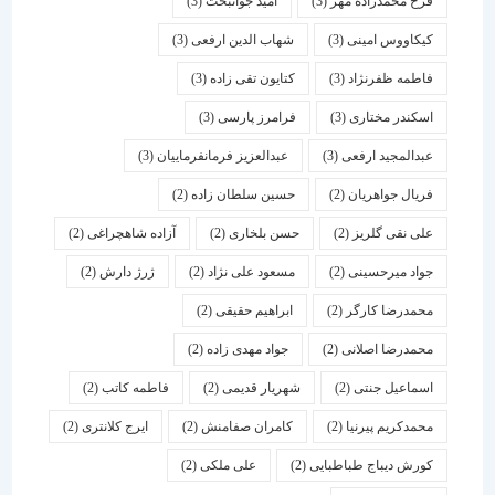
فرخ محمدزاده مهر
(3)
امید جوانبخت
(3)
کیکاووس امینی
(3)
شهاب الدین ارفعی
(3)
فاطمه ظفرنژاد
(3)
کتایون تقی زاده
(3)
اسكندر مختاری
(3)
فرامرز پارسی
(3)
عبدالمجید ارفعی
(3)
عبدالعزیز فرمانفرماییان
(3)
فریال جواهریان
(2)
حسین سلطان زاده
(2)
علی نقی گلریز
(2)
حسن بلخاری
(2)
آزاده شاهچراغی
(2)
جواد میرحسینی
(2)
مسعود علی نژاد
(2)
ژرژ دارش
(2)
محمدرضا کارگر
(2)
ابراهیم حقیقی
(2)
محمدرضا اصلانی
(2)
جواد مهدی زاده
(2)
اسماعیل جنتی
(2)
شهریار قدیمی
(2)
فاطمه کاتب
(2)
محمدکریم پیرنیا
(2)
کامران صفامنش
(2)
ایرج کلانتری
(2)
کورش دیباج طباطبایی
(2)
علی ملکی
(2)