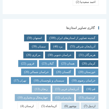
احمد سعیدنیا
(2)
گالری تصاویر استان‌ها
گنجینه تصاویر از استان‌های ایران
(599)
اصفهان
(59)
آذربایجان شرقی
(55)
یزد
(46)
سمنان
(39)
هرمزگان
(31)
خراسان جنوبی
(30)
مرکزی
(26)
کرمان
(26)
همدان
(23)
گیلان
(23)
قزوین
(22)
خوزستان
(20)
گلستان
(20)
خراسان شمالی
(20)
خراسان رضوی
(18)
سیستان و بلوچستان
(18)
تهران
(17)
قم
(16)
آذربایجان غربی
(15)
زنجان
(13)
کردستان
(13)
مازندران
(12)
چهارمحال و بختیاری
(10)
اردبیل
(7)
بوشهر
(6)
کرمانشاه
(5)
لرستان
(4)