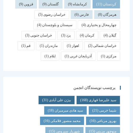
کردستان
(11)
کرمانشاه
(9)
گلستان
(9)
قزوین
(9)
هرمزگان
(8)
فارس
(6)
خراسان رضوی
(5)
چهارمحال و بختیاری
(4)
سیستان و بلوچستان
(4)
گیلان
(4)
کرمان
(4)
یزد
(3)
خراسان جنوبی
(3)
خراسان شمالی
(2)
اهواز
(1)
مازندران
(1)
قم
(1)
مرکزی
(1)
آذربایجان غربی
(1)
ایلام
(1)
برچسب نویسندگان انجمن
سید علیرضا قهاری
(168)
بیژن علی آبادی
(31)
شیما خرمی
(21)
سید هادی میرمیران
(18)
بهروز مرباغی
(16)
محمد منصور فلامکی
(16)
منوچهر مزینی
(15)
شهریار سیروس
(15)