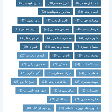
محیط زیست
(62)
تاریخ معاصر
(60)
منابع طبیعی
(58)
ابنیه تاریخی
(53)
سالروز و نکوداشت
(52)
معماری جهان
(47)
بافت تاریخی
(47)
روز معمار
(47)
فرهنگ و هنر
(46)
همایش معماری
(46)
تاریخ شفاهی
(41)
شهرسازی
(41)
معماری معاصر
(40)
فراخوان ها
(32)
معماری سبز
(31)
سنت و مدرنیته
(30)
فناوری
(26)
توسعه پایدار
(26)
باغ ایرانی
(26)
نابودی و تخریب
(25)
دوسالانه کتاب
(24)
مسکن
(24)
معماری ایرانی
(24)
فضای سبز
(24)
میراث معماری
(23)
گردشگری
(23)
هویت معماری
(23)
اطلاعات تاریخی
(23)
خلیج فارس
(23)
جشنواره
(22)
نمای شهری
(22)
شهر های باستانی
(21)
جایزه معماری
(21)
بین الملل
(21)
فناوری های نوین ساختمانی
(19)
رونمایی از کتاب
(18)