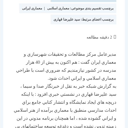
برچسب تقسیم بندی موضوعی:
معماری اسلامی
|
معماری ایرانی
برچسب اعضای مرتبط:
سید علیرضا قهاری
زمان
2 دقیقه مطالعه
مطالعه:
مديرعامل مركز مطالعات و تحقيقات شهرسازي و
معماري ايران گفت : هم اكنون به بيش از 40 هزار
مدرسه در كشور نيازمنديم كه ضروري است با طراحي
معماري اسلامي و ايراني احداث شود.
به گزارش شبكه خبر به نقل از خبرنگار صدا و سيما ،
سيد عليرضا قهاري در نشستي خبري افزود : با اينكه
دريچه هاي ايجاد نمايشگاه و انتشار كتابي جامع براي
احداث مدارسي منطبق با معماري برآمده از هنر اسلامي
و ايراني گشوده شده ، اما همچنان برنامه مدوني در اين
زمينه تدوين نشده است و دغدغه توسعه ساختمانهاي بي