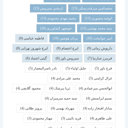
محمدامین میرفندرسکی
(13)
اردشیر سیروس
(13)
انوشه منصوری
(13)
محمد مهدی محمودی
(13)
سید محمد بهشتی
(12)
خوبچهر کشاورزی
(10)
امیر جوانبخت
(10)
یزدان هوشور
(10)
فاطمه عباسی
(9)
داریوش زمانی
(9)
ایرج اعتصام
(9)
ایرج شهروز تهرانی
(8)
فریبرز جبارنیا
(7)
سیروس باور
(6)
گیتی اعتماد
(6)
فرخ باور
(5)
جلیل اولیاء
(5)
نادر ناصرالمعمار
(5)
غزال کرامتی
(5)
محمد علی مرادی
(4)
ابوالحسن میرعمادی
(4)
ثریا بیرشک
(4)
محمود گلابچی
(4)
نسیم ایرانمنش
(4)
سید حمید میرمیران
(4)
ساناز افتخار زاده
(4)
مهرداد بهمنی
(4)
پرویز طلایی
(4)
علی طاهری
(4)
فرید نائینی
(3)
مهناز محمودی
(3)