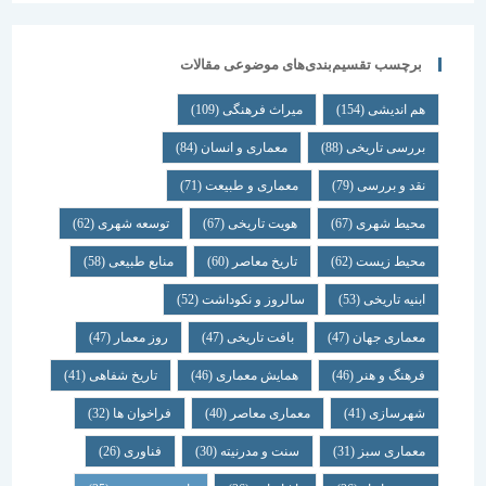
برچسب تقسیم‌بندی‌های موضوعی مقالات
هم اندیشی
(154)
میراث فرهنگی
(109)
بررسی تاریخی
(88)
معماری و انسان
(84)
نقد و بررسی
(79)
معماری و طبیعت
(71)
محیط شهری
(67)
هویت تاریخی
(67)
توسعه شهری
(62)
محیط زیست
(62)
تاریخ معاصر
(60)
منابع طبیعی
(58)
ابنیه تاریخی
(53)
سالروز و نکوداشت
(52)
معماری جهان
(47)
بافت تاریخی
(47)
روز معمار
(47)
فرهنگ و هنر
(46)
همایش معماری
(46)
تاریخ شفاهی
(41)
شهرسازی
(41)
معماری معاصر
(40)
فراخوان ها
(32)
معماری سبز
(31)
سنت و مدرنیته
(30)
فناوری
(26)