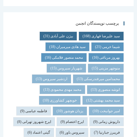
برچسب نویسندگان انجمن
سید علیرضا قهاری
(168)
بیژن علی آبادی
(31)
شیما خرمی
(21)
سید هادی میرمیران
(18)
بهروز مرباغی
(16)
محمد منصور فلامکی
(16)
منوچهر مزینی
(15)
شهریار سیروس
(15)
محمدامین میرفندرسکی
(13)
اردشیر سیروس
(13)
انوشه منصوری
(13)
محمد مهدی محمودی
(13)
سید محمد بهشتی
(12)
خوبچهر کشاورزی
(10)
امیر جوانبخت
(10)
یزدان هوشور
(10)
فاطمه عباسی
(9)
داریوش زمانی
(9)
ایرج اعتصام
(9)
ایرج شهروز تهرانی
(8)
فریبرز جبارنیا
(7)
سیروس باور
(6)
گیتی اعتماد
(6)