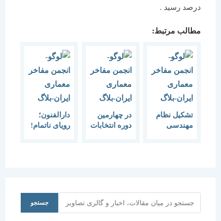
درصد رسید .
مطالب مرتبط:
تشکیل نظام
در چهارمین
دارالفنون؛
مهندسی
دوره انتخابات
رویای ناتمام!
معماری
نظام
مستقل
مهندسی
ساختمان
احمدی نژاد
مهندسان
ساختمان پای
صندوق رای
جستجو
جستجو
می رود