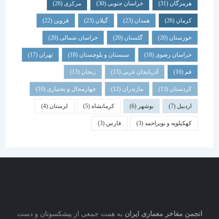
هرمزگان
(31)
خراسان جنوبی
(30)
مرکزی
(26)
کرمان
(26)
همدان
(23)
گیلان
(23)
قزوین
(22)
خوزستان
(20)
گلستان
(20)
خراسان شمالی
(20)
خراسان رضوی
(18)
سیستان و بلوچستان
(18)
تهران
(17)
قم
(16)
آذربایجان غربی
(15)
زنجان
(13)
کردستان
(13)
مازندران
(12)
چهارمحال و بختیاری
(10)
اردبیل
(7)
بوشهر
(6)
کرمانشاه
(5)
لرستان
(4)
کهکیلویه و بویراحمد
(3)
فارس
(3)
نجمن مفاخر معماری ایران
به همت جمعی از پیشکسوتان و دست