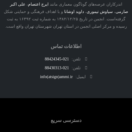
درکاران عرصه‌های گوناگون معماری مانند
ایرج اعتصام
،
علی اکبر
ی
،
سیاوش تیموری
،
داوید اوشانا
و با اهداف فرهنگی و حمایتی شکل
گرفته‌است. انجمن در تاریخ ۱۳۸۲/۱۲/۲۵ به شماره ثبت ۱۶۳۹۲ به ثبت
ه و مرکز اصلی انجمن در استان تهران شهرستان تهران واقع است.
اطلاعات تماس
تلفن:
021-88424345
تلفن:
021-88430313
ایمیل:
info(atsign)ammi.ir
دسترسی سریع