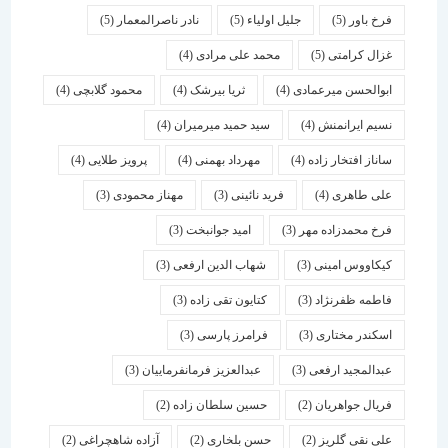
فرخ باور
(5)
جلیل اولیاء
(5)
نادر ناصرالمعمار
(5)
غزال کرامتی
(5)
محمد علی مرادی
(4)
ابوالحسن میرعمادی
(4)
ثریا بیرشک
(4)
محمود گلابچی
(4)
نسیم ایرانمنش
(4)
سید حمید میرمیران
(4)
ساناز افتخار زاده
(4)
مهرداد بهمنی
(4)
پرویز طلایی
(4)
علی طاهری
(4)
فرید نائینی
(3)
مهناز محمودی
(3)
فرخ محمدزاده مهر
(3)
امید جوانبخت
(3)
کیکاووس امینی
(3)
شهاب الدین ارفعی
(3)
فاطمه ظفرنژاد
(3)
کتایون تقی زاده
(3)
اسكندر مختاری
(3)
فرامرز پارسی
(3)
عبدالمجید ارفعی
(3)
عبدالعزیز فرمانفرماییان
(3)
فریال جواهریان
(2)
حسین سلطان زاده
(2)
علی نقی گلریز
(2)
حسن بلخاری
(2)
آزاده شاهچراغی
(2)