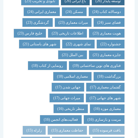
توسعه پایدار
(26)
باغ ایرانی
(26)
نابودی و تخریب
(25)
دوسالانه کتاب
(24)
مسکن
(24)
معماری ایرانی
(24)
فضای سبز
(24)
میراث معماری
(23)
گردشگری
(23)
هویت معماری
(23)
اطلاعات تاریخی
(23)
خلیج فارس
(23)
جشنواره
(22)
نمای شهری
(22)
شهر های باستانی
(21)
جایزه معماری
(21)
بین الملل
(21)
فناوری های نوین ساختمانی
(19)
رونمایی از کتاب
(18)
بزرگداشت
(18)
معماری اسلامی
(18)
گفتمان معماری
(17)
جهانی شدن
(17)
شهر های جهانی
(17)
میراث جهانی
(17)
معماری موزه
(16)
منظر تاریخی
(16)
مرمت و بازسازی
(16)
فعالیت‌های انجمن
(16)
بافت فرسوده
(15)
حفاظت معماری
(15)
زلزله
(15)