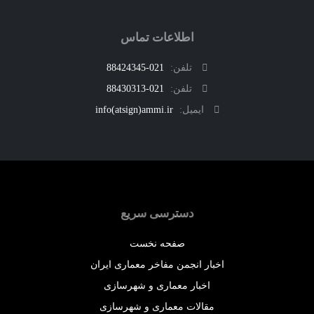
اطلاعات تماس
تلفن:
021-88424345
تلفن:
021-88430313
ایمیل:
info(atsign)ammi.ir
دسترسی سریع
صفحه نخست
اخبار انجمن مفاخر معماری ایران
اخبار معماری و شهرسازی
مقالات معماری و شهرسازی