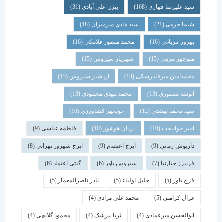
سید علیرضا قهاری
(168)
بیژن علی آبادی
(31)
شیما خرمی
(21)
سید هادی میرمیران
(18)
بهروز مرباغی
(16)
محمد منصور فلامکی
(16)
منوچهر مزینی
(15)
شهریار سیروس
(15)
محمدامین میرفندرسکی
(13)
اردشیر سیروس
(13)
انوشه منصوری
(13)
محمد مهدی محمودی
(13)
سید محمد بهشتی
(12)
خوبچهر کشاورزی
(10)
امیر جوانبخت
(10)
یزدان هوشور
(10)
فاطمه عباسی
(9)
داریوش زمانی
(9)
ایرج اعتصام
(9)
ایرج شهروز تهرانی
(8)
فریبرز جبارنیا
(7)
سیروس باور
(6)
گیتی اعتماد
(6)
فرخ باور
(5)
جلیل اولیاء
(5)
نادر ناصرالمعمار
(5)
غزال کرامتی
(5)
محمد علی مرادی
(4)
ابوالحسن میرعمادی
(4)
ثریا بیرشک
(4)
محمود گلابچی
(4)