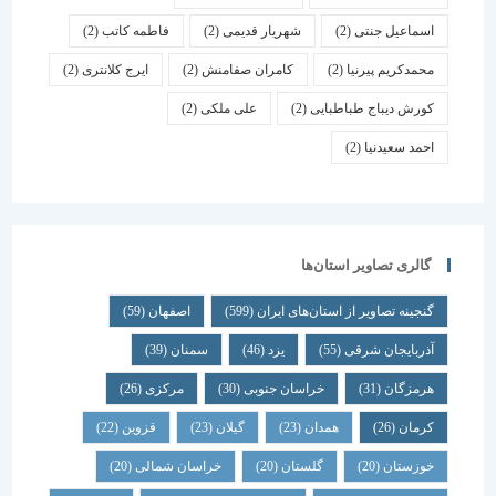
اسماعیل جنتی
(2)
شهریار قدیمی
(2)
فاطمه کاتب
(2)
محمدکریم پیرنیا
(2)
کامران صفامنش
(2)
ایرج کلانتری
(2)
کورش دیباج طباطبایی
(2)
علی ملکی
(2)
احمد سعیدنیا
(2)
گالری تصاویر استان‌ها
گنجینه تصاویر از استان‌های ایران
(599)
اصفهان
(59)
آذربایجان شرقی
(55)
یزد
(46)
سمنان
(39)
هرمزگان
(31)
خراسان جنوبی
(30)
مرکزی
(26)
کرمان
(26)
همدان
(23)
گیلان
(23)
قزوین
(22)
خوزستان
(20)
گلستان
(20)
خراسان شمالی
(20)