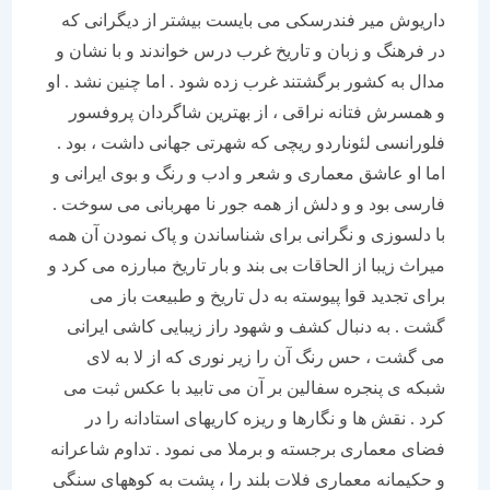
داریوش میر فندرسکی می بایست بیشتر از دیگرانی که
در فرهنگ و زبان و تاریخ غرب درس خواندند و با نشان و
مدال به کشور برگشتند غرب زده شود . اما چنین نشد . او
و همسرش فتانه نراقی ، از بهترین شاگردان پروفسور
فلورانسی لئوناردو ریچی که شهرتی جهانی داشت ، بود .
اما او عاشق معماری و شعر و ادب و رنگ و بوی ایرانی و
فارسی بود و و دلش از همه جور نا مهربانی می سوخت .
با دلسوزی و نگرانی برای شناساندن و پاک نمودن آن همه
میراث زیبا از الحاقات بی بند و بار تاریخ مبارزه می کرد و
برای تجدید قوا پیوسته به دل تاریخ و طبیعت باز می
گشت . به دنبال کشف و شهود راز زیبایی کاشی ایرانی
می گشت ، حس رنگ آن را زیر نوری که از لا به لای
شبکه ی پنجره سفالین بر آن می تابید با عکس ثبت می
کرد . نقش ها و نگارها و ریزه کاریهای استادانه را در
فضای معماری برجسته و برملا می نمود . تداوم شاعرانه
و حکیمانه معماری فلات بلند را ، پشت به کوههای سنگی