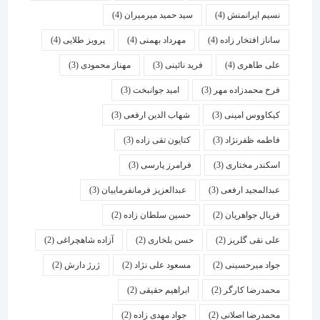
نسیم ایرانمنش
(4)
سید حمید میرمیران
(4)
ساناز افتخار زاده
(4)
مهرداد بهمنی
(4)
پرویز طلایی
(4)
علی طاهری
(4)
فرید نائینی
(3)
مهناز محمودی
(3)
فرخ محمدزاده مهر
(3)
امید جوانبخت
(3)
کیکاووس امینی
(3)
شهاب الدین ارفعی
(3)
فاطمه ظفرنژاد
(3)
کتایون تقی زاده
(3)
اسكندر مختاری
(3)
فرامرز پارسی
(3)
عبدالمجید ارفعی
(3)
عبدالعزیز فرمانفرماییان
(3)
فریال جواهریان
(2)
حسین سلطان زاده
(2)
علی نقی گلریز
(2)
حسن بلخاری
(2)
آزاده شاهچراغی
(2)
جواد میرحسینی
(2)
مسعود علی نژاد
(2)
ژرژ دارش
(2)
محمدرضا کارگر
(2)
ابراهیم حقیقی
(2)
محمدرضا اصلانی
(2)
جواد مهدی زاده
(2)