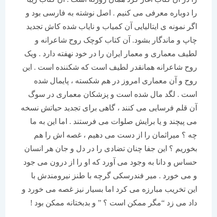
را دوباره معرفی می کنیم . اصل نوشته به فارسی بود و
اگر نمونه ی ایتالیایی آن کمیاب و نایاب شده کاش تجدید
چاپ و ماندگار بشود. آن کتاب کوچک روح شاعرانه و
لطیف معماری و معمار ایران را در خود نهفته دارد . ویک
روح شاعرانه همانقدر لطیف است که شکننده است . این
روح و آن معماری امروز در هم شکسته ، پایمال شده
است . لگد مال شده است و پزشکان معماری در سوگ
آن قلم فرسایی می کنند ، گاهی برای تجدید حیاتش نسخه
می پیچند و یا برایش صلوات می فرستند . اما این به ما
چه ؟ میراثمان را از دست می دهیم ، غصه اش را هم
بخوریم ؟ این جفا چنان تضادی را در دل و جان هر انسان
حساس و دانا به وجود می آورد که او را از درون می جود
و می خورد . میر فندرسکی گرچه با طنز نیرومندش با
این تخریب مبارزه می کرد اما بسیار نیز غصه می خورد و
داد می زد “مگر ممکن است ؟ ” و بدبختانه ممکن بود !