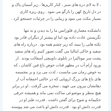
، لا به لای دره های سبز ، کنار کاریزها ، زیر آسمان پاک و
در دل تاریخ کهن را بازگو می نمود . روی ریزه کاری
بسیار مکث می نمود و زیبایی را در جزئیات جستجو کرد .
دانشکده معماری فلورانس ما را به دیدن و نه تنها
نگریستن عادت داده بود اما او بیشتر از دیگران قادر بود
نکته هایی را ببیند که زیر چشم همه بود . درباره راه های
سفید و خاکی ایتالیا می گفت تصور کنیم راه های سفید
پشت سر مونالیزا در تابلوی داوینچی آسفالت بودند . از
ورود آرام آب در مظهر قنات حوض باغ فین کاشان ، که
به حوض زمان می مانست ، لذت می برد و بر مجسمه
های باغ های بزرگ اروپایی که در حالتی احمقانه آب از
دهانشان بیرون می جهید ، سخره می گرفت . او در برابر
هیچ منظر و موضوعی ساکت نمی ماند و همیشه حرفی
حکیمانه و شوخ برای گفتن داشت . قدرت طنز او در
قدرت دانش او بود . قدرت دانش او باعث می شد پیوسته