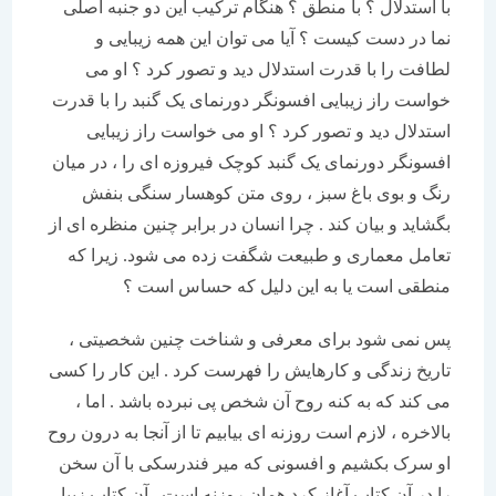
با استدلال ؟ با منطق ؟ هنگام ترکیب این دو جنبه اصلی
نما در دست کیست ؟ آیا می توان این همه زیبایی و
لطافت را با قدرت استدلال دید و تصور کرد ؟ او می
خواست راز زیبایی افسونگر دورنمای یک گنبد را با قدرت
استدلال دید و تصور کرد ؟ او می خواست راز زیبایی
افسونگر دورنمای یک گنبد کوچک فیروزه ای را ، در میان
رنگ و بوی باغ سبز ، روی متن کوهسار سنگی بنفش
بگشاید و بیان کند . چرا انسان در برابر چنین منظره ای از
تعامل معماری و طبیعت شگفت زده می شود. زیرا که
منطقی است یا به این دلیل که حساس است ؟
پس نمی شود برای معرفی و شناخت چنین شخصیتی ،
تاریخ زندگی و کارهایش را فهرست کرد . این کار را کسی
می کند که به کنه روح آن شخص پی نبرده باشد . اما ،
بالاخره ، لازم است روزنه ای بیابیم تا از آنجا به درون روح
او سرک بکشیم و افسونی که میر فندرسکی با آن سخن
را در آن کتاب آغاز کرد همان روزنه است . آن کتاب زیبا