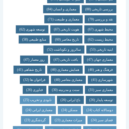
بررسی تاریخی
(88)
معماری و انسان
(84)
نقد و بررسی
(79)
معماری و طبیعت
(71)
محیط شهری
(67)
هویت تاریخی
(67)
توسعه شهری
(62)
محیط زیست
(62)
تاریخ معاصر
(60)
منابع طبیعی
(58)
ابنیه تاریخی
(53)
سالروز و نکوداشت
(52)
معماری جهان
(47)
بافت تاریخی
(47)
روز معمار
(47)
فرهنگ و هنر
(46)
همایش معماری
(46)
تاریخ شفاهی
(41)
شهرسازی
(41)
معماری معاصر
(40)
فراخوان ها
(32)
معماری سبز
(31)
سنت و مدرنیته
(30)
فناوری
(26)
توسعه پایدار
(26)
باغ ایرانی
(26)
نابودی و تخریب
(25)
دوسالانه کتاب
(24)
مسکن
(24)
معماری ایرانی
(24)
فضای سبز
(24)
میراث معماری
(23)
گردشگری
(23)