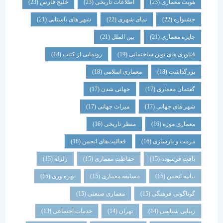
هویت معماری
(23)
اطلاعات تاریخی
(23)
خلیج فارس
(23)
جشنواره
(22)
نمای شهری
(22)
شهر های باستانی
(21)
جایزه معماری
(21)
بین الملل
(21)
فناوری های نوین ساختمانی
(19)
رونمایی از کتاب
(18)
بزرگداشت
(18)
معماری اسلامی
(18)
گفتمان معماری
(17)
جهانی شدن
(17)
شهر های جهانی
(17)
میراث جهانی
(17)
معماری موزه
(16)
منظر تاریخی
(16)
مرمت و بازسازی
(16)
فعالیت‌های انجمن
(16)
بافت فرسوده
(15)
حفاظت معماری
(15)
زلزله
(15)
بیانیه انجمن
(15)
مسابقه معماری
(15)
بهره وری
(15)
گوناگونی فرهنگی
(15)
معماری صنعتی
(15)
زیبایی شناسی
(14)
تهران
(14)
خدمات اجتماعی
(13)