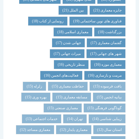
جایزه معماری
(21)
بین الملل
(21)
فناوری های نوین ساختمانی
(19)
رونمایی از کتاب
(18)
بزرگداشت
(18)
معماری اسلامی
(18)
گفتمان معماری
(17)
جهانی شدن
(17)
شهر های جهانی
(17)
میراث جهانی
(17)
معماری موزه
(16)
منظر تاریخی
(16)
مرمت و بازسازی
(16)
فعالیت‌های انجمن
(16)
بافت فرسوده
(15)
حفاظت معماری
(15)
زلزله
(15)
بیانیه انجمن
(15)
مسابقه معماری
(15)
بهره وری
(15)
گوناگونی فرهنگی
(15)
معماری صنعتی
(15)
زیبایی شناسی
(14)
تهران
(14)
خدمات اجتماعی
(13)
استان سال
(12)
معماری پایدار
(12)
معماری مساجد
(12)