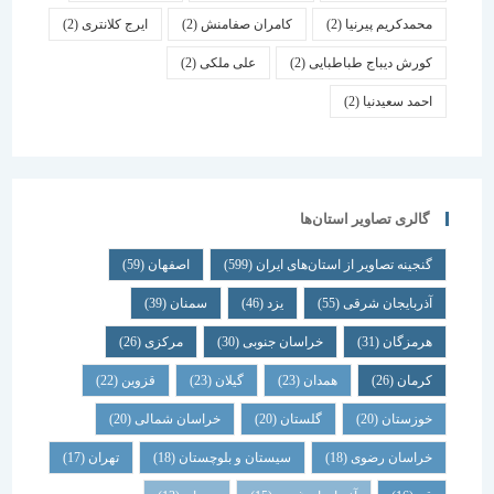
محمدکریم پیرنیا
(2)
کامران صفامنش
(2)
ایرج کلانتری
(2)
کورش دیباج طباطبایی
(2)
علی ملکی
(2)
احمد سعیدنیا
(2)
گالری تصاویر استان‌ها
گنجینه تصاویر از استان‌های ایران
(599)
اصفهان
(59)
آذربایجان شرقی
(55)
یزد
(46)
سمنان
(39)
هرمزگان
(31)
خراسان جنوبی
(30)
مرکزی
(26)
کرمان
(26)
همدان
(23)
گیلان
(23)
قزوین
(22)
خوزستان
(20)
گلستان
(20)
خراسان شمالی
(20)
خراسان رضوی
(18)
سیستان و بلوچستان
(18)
تهران
(17)