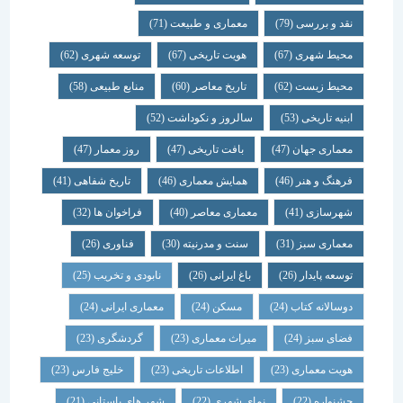
نقد و بررسی
(79)
معماری و طبیعت
(71)
محیط شهری
(67)
هویت تاریخی
(67)
توسعه شهری
(62)
محیط زیست
(62)
تاریخ معاصر
(60)
منابع طبیعی
(58)
ابنیه تاریخی
(53)
سالروز و نکوداشت
(52)
معماری جهان
(47)
بافت تاریخی
(47)
روز معمار
(47)
فرهنگ و هنر
(46)
همایش معماری
(46)
تاریخ شفاهی
(41)
شهرسازی
(41)
معماری معاصر
(40)
فراخوان ها
(32)
معماری سبز
(31)
سنت و مدرنیته
(30)
فناوری
(26)
توسعه پایدار
(26)
باغ ایرانی
(26)
نابودی و تخریب
(25)
دوسالانه کتاب
(24)
مسکن
(24)
معماری ایرانی
(24)
فضای سبز
(24)
میراث معماری
(23)
گردشگری
(23)
هویت معماری
(23)
اطلاعات تاریخی
(23)
خلیج فارس
(23)
جشنواره
(22)
نمای شهری
(22)
شهر های باستانی
(21)