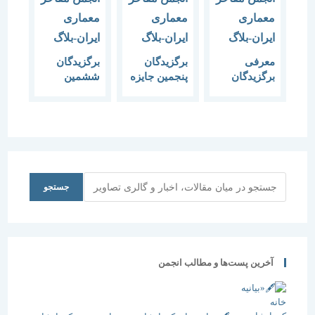
معرفی
برگزیدگان
برگزیدگان
برگزیدگان
پنجمین جایزه
ششمین
پنجمین دوره
معماری
جایزه
جایزه
میرمیران
معماری
معماری
شب گذشته
میرمیران
میرمیران
در تالار
بتهوون خانه
هنرمندان
ایران معرفی
جستجو
جستجو
شدند.
آخرین پست‌ها و مطالب انجمن