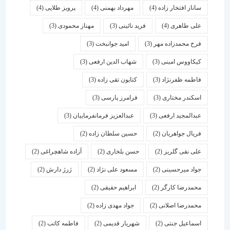
ساناز افتخار زاده
(4)
مهرداد بهمنی
(4)
پرویز طلایی
(4)
علی طاهری
(4)
فرید نائینی
(3)
مهناز محمودی
(3)
فرخ محمدزاده مهر
(3)
امید جوانبخت
(3)
کیکاووس امینی
(3)
شهاب الدین ارفعی
(3)
فاطمه ظفرنژاد
(3)
کتایون تقی زاده
(3)
اسكندر مختاری
(3)
فرامرز پارسی
(3)
عبدالمجید ارفعی
(3)
عبدالعزیز فرمانفرماییان
(3)
فریال جواهریان
(2)
حسین سلطان زاده
(2)
علی نقی گلریز
(2)
حسن بلخاری
(2)
آزاده شاهچراغی
(2)
جواد میرحسینی
(2)
مسعود علی نژاد
(2)
ژرژ دارش
(2)
محمدرضا کارگر
(2)
ابراهیم حقیقی
(2)
محمدرضا اصلانی
(2)
جواد مهدی زاده
(2)
اسماعیل جنتی
(2)
شهریار قدیمی
(2)
فاطمه کاتب
(2)