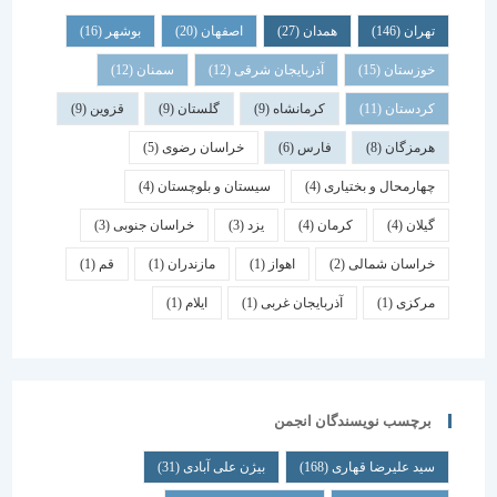
تهران
(146)
همدان
(27)
اصفهان
(20)
بوشهر
(16)
خوزستان
(15)
آذربایجان شرقی
(12)
سمنان
(12)
کردستان
(11)
کرمانشاه
(9)
گلستان
(9)
قزوین
(9)
هرمزگان
(8)
فارس
(6)
خراسان رضوی
(5)
چهارمحال و بختیاری
(4)
سیستان و بلوچستان
(4)
گیلان
(4)
کرمان
(4)
یزد
(3)
خراسان جنوبی
(3)
خراسان شمالی
(2)
اهواز
(1)
مازندران
(1)
قم
(1)
مرکزی
(1)
آذربایجان غربی
(1)
ایلام
(1)
برچسب نویسندگان انجمن
سید علیرضا قهاری
(168)
بیژن علی آبادی
(31)