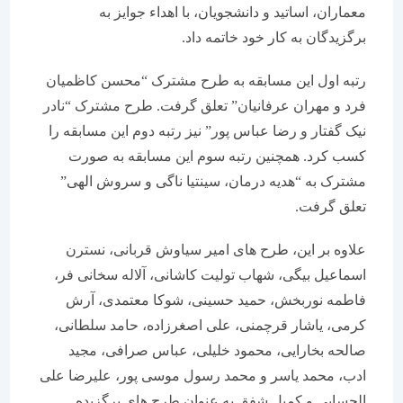
معماران، اساتید و دانشجویان، با اهداء جوایز به
برگزیدگان به کار خود خاتمه داد.
رتبه اول این مسابقه به طرح مشترک “محسن کاظمیان
فرد و مهران عرفانیان” تعلق گرفت. طرح مشترک “نادر
نیک گفتار و رضا عباس پور” نیز رتبه دوم این مسابقه را
کسب کرد. همچنین رتبه سوم این مسابقه به صورت
مشترک به “هدیه درمان، سینتیا ناگی و سروش الهی”
تعلق گرفت.
علاوه بر این، طرح های امیر سیاوش قربانی، نسترن
اسماعیل بیگی، شهاب تولیت کاشانی، آلاله سخانی فر،
فاطمه نوربخش، حمید حسینی، شوکا معتمدی، آرش
کرمی، یاشار قرچمنی، علی اصغرزاده، حامد سلطانی،
صالحه بخارایی، محمود خلیلی، عباس صرافی، مجید
ادب، محمد یاسر و محمد رسول موسی پور، علیرضا علی
الحسابی و کمیل شفق به عنوان طرح های برگزیده