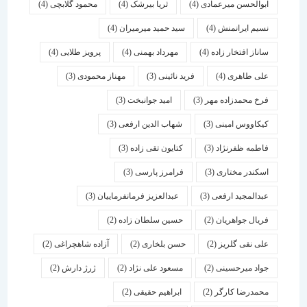
ابوالحسن میرعمادی
(4)
ثریا بیرشک
(4)
محمود گلابچی
(4)
نسیم ایرانمنش
(4)
سید حمید میرمیران
(4)
ساناز افتخار زاده
(4)
مهرداد بهمنی
(4)
پرویز طلایی
(4)
علی طاهری
(4)
فرید نائینی
(3)
مهناز محمودی
(3)
فرخ محمدزاده مهر
(3)
امید جوانبخت
(3)
کیکاووس امینی
(3)
شهاب الدین ارفعی
(3)
فاطمه ظفرنژاد
(3)
کتایون تقی زاده
(3)
اسكندر مختاری
(3)
فرامرز پارسی
(3)
عبدالمجید ارفعی
(3)
عبدالعزیز فرمانفرماییان
(3)
فریال جواهریان
(2)
حسین سلطان زاده
(2)
علی نقی گلریز
(2)
حسن بلخاری
(2)
آزاده شاهچراغی
(2)
جواد میرحسینی
(2)
مسعود علی نژاد
(2)
ژرژ دارش
(2)
محمدرضا کارگر
(2)
ابراهیم حقیقی
(2)