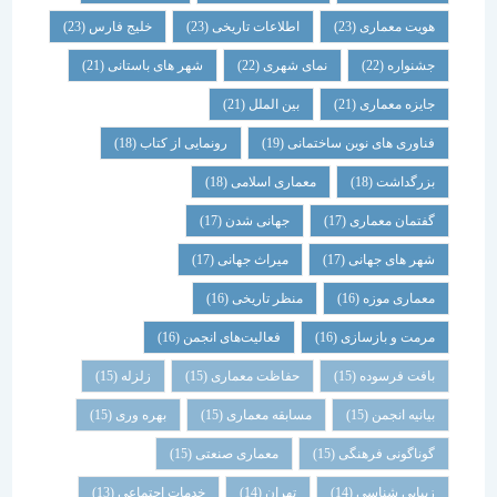
هویت معماری
(23)
اطلاعات تاریخی
(23)
خلیج فارس
(23)
جشنواره
(22)
نمای شهری
(22)
شهر های باستانی
(21)
جایزه معماری
(21)
بین الملل
(21)
فناوری های نوین ساختمانی
(19)
رونمایی از کتاب
(18)
بزرگداشت
(18)
معماری اسلامی
(18)
گفتمان معماری
(17)
جهانی شدن
(17)
شهر های جهانی
(17)
میراث جهانی
(17)
معماری موزه
(16)
منظر تاریخی
(16)
مرمت و بازسازی
(16)
فعالیت‌های انجمن
(16)
بافت فرسوده
(15)
حفاظت معماری
(15)
زلزله
(15)
بیانیه انجمن
(15)
مسابقه معماری
(15)
بهره وری
(15)
گوناگونی فرهنگی
(15)
معماری صنعتی
(15)
زیبایی شناسی
(14)
تهران
(14)
خدمات اجتماعی
(13)