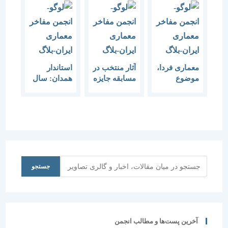
معماری فردا،
آثار منتخب در
استاندار
موضوع
مسابقه جایزه
همدان: سال
هفتمین
معماری
90 نقطه اوج
مسابقه
“میرمیران”
رسیدگی به
معماری
به چاپ می
هیئت‌های
میرمیران
رسد
ورزشی است
جستجو
جستجو
آخرین پست‌ها و مطالب انجمن