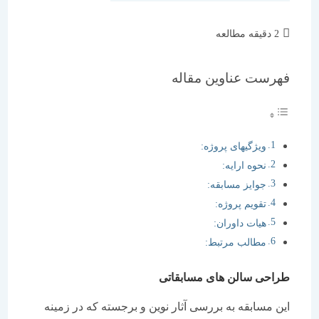
زمان
2 دقیقه مطالعه
مطالعه:
فهرست عناوین مقاله
ويژگي‏های پروژه:
نحوه ارايه:
جوايز مسابقه:
تقويم پروژه:
هيات داوران:
مطالب مرتبط:
طراحی سالن های مسابقاتی
اين مسابقه به بررسی آثار نوين و برجسته که در زمينه