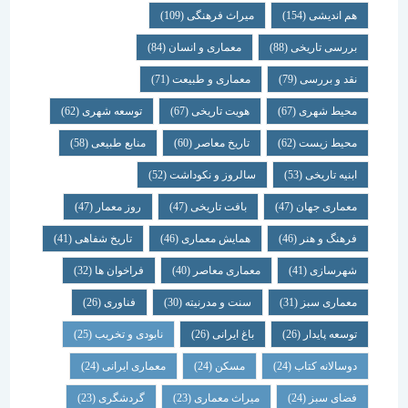
هم اندیشی
(154)
میراث فرهنگی
(109)
بررسی تاریخی
(88)
معماری و انسان
(84)
نقد و بررسی
(79)
معماری و طبیعت
(71)
محیط شهری
(67)
هویت تاریخی
(67)
توسعه شهری
(62)
محیط زیست
(62)
تاریخ معاصر
(60)
منابع طبیعی
(58)
ابنیه تاریخی
(53)
سالروز و نکوداشت
(52)
معماری جهان
(47)
بافت تاریخی
(47)
روز معمار
(47)
فرهنگ و هنر
(46)
همایش معماری
(46)
تاریخ شفاهی
(41)
شهرسازی
(41)
معماری معاصر
(40)
فراخوان ها
(32)
معماری سبز
(31)
سنت و مدرنیته
(30)
فناوری
(26)
توسعه پایدار
(26)
باغ ایرانی
(26)
نابودی و تخریب
(25)
دوسالانه کتاب
(24)
مسکن
(24)
معماری ایرانی
(24)
فضای سبز
(24)
میراث معماری
(23)
گردشگری
(23)