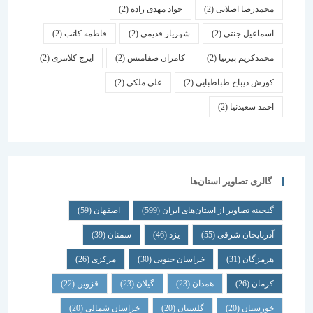
محمدرضا اصلانی
(2)
جواد مهدی زاده
(2)
اسماعیل جنتی
(2)
شهریار قدیمی
(2)
فاطمه کاتب
(2)
محمدکریم پیرنیا
(2)
کامران صفامنش
(2)
ایرج کلانتری
(2)
کورش دیباج طباطبایی
(2)
علی ملکی
(2)
احمد سعیدنیا
(2)
گالری تصاویر استان‌ها
گنجینه تصاویر از استان‌های ایران
(599)
اصفهان
(59)
آذربایجان شرقی
(55)
یزد
(46)
سمنان
(39)
هرمزگان
(31)
خراسان جنوبی
(30)
مرکزی
(26)
کرمان
(26)
همدان
(23)
گیلان
(23)
قزوین
(22)
خوزستان
(20)
گلستان
(20)
خراسان شمالی
(20)