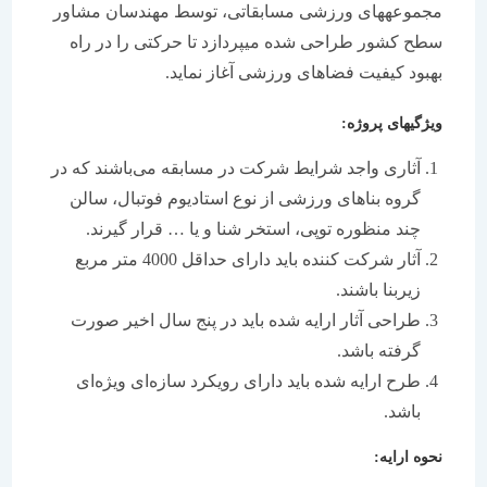
مجموعه‏های ورزشی مسابقاتی، توسط مهندسان مشاور
سطح کشور طراحی شده مي‏پردازد تا حرکتی را در راه
بهبود کيفيت فضاهای ورزشی آغاز نمايد.
ويژگي‏های پروژه:
آثاری واجد شرايط شرکت در مسابقه می‌باشند که در
گروه بناهای ورزشی از نوع استاديوم فوتبال، سالن
چند منظوره توپی، استخر شنا و يا … قرار گيرند.
آثار شرکت کننده بايد دارای حداقل 4000 متر مربع
زيربنا باشند.
طراحی آثار ارايه شده بايد در پنج سال اخير صورت
گرفته باشد.
طرح ارايه شده بايد دارای رويکرد سازه‌ای ويژه‌ای
باشد.
نحوه ارايه: