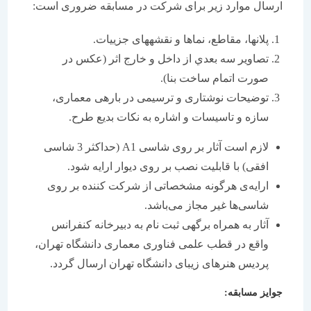
ارسال موارد زير برای شرکت در مسابقه ضروری است:
پلان‏ها، مقاطع، نما‏ها و نقشه‏های جزييات.
تصاوير سه بعدي‏ از داخل و خارج اثر (عکس در
صورت اتمام ساخت بنا).
توضيحات نوشتاری و ترسيمی در باره‏ی معماری،
سازه و تاسيسات و اشاره به نکات بديع طرح.
لازم است آثار بر روی شاسی A1 (حداکثر 3 شاسی
افقی) با قابليت نصب بر روی ديوار ارايه شود.
ارايه‌ی هرگونه مشخصاتی از شرکت کننده بر روی
شاسی‌ها غير مجاز می‌باشد.
آثار به همراه برگه‏ی ثبت نام به دبيرخانه کنفرانس
واقع در قطب علمی فناوری معماری دانشگاه تهران،
پرديس هنرهای زيبای دانشگاه تهران ارسال گردد.
جوايز مسابقه: