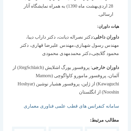
28 اردی‌بهشت ماه 1390) به همراه نمايشگاه آثار
ارسالی.
هيات داوران:
داوران داخلی
:دکتر نصراله ديانت، دکتر داراب ديبا،
مهندس رسول شهبازی،مهندس عليرضا قهاری، دکتر
محمود گلابچی،دکتر محمدمهدی محمودی
داوران خارجی
: پروفسور يورگ اشلايش (JörgSchlaich) از
آلمان، پروفسور مامورو کاواگوچی (Mamoru
Kawaguchi) از ژاپن، پروفسور هشيار نوشين (Hoshyar
Nooshin) از انگلستان
سامانه کنفرانس های قطب علمی فناوری معماری
مطالب مرتبط: