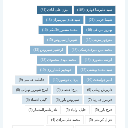
سید علیرضا قهاری
(168)
بیژن علی آبادی
(31)
شیما خرمی
(21)
سید هادی میرمیران
(18)
بهروز مرباغی
(16)
محمد منصور فلامکی
(16)
منوچهر مزینی
(15)
شهریار سیروس
(15)
محمدامین میرفندرسکی
(13)
اردشیر سیروس
(13)
انوشه منصوری
(13)
محمد مهدی محمودی
(13)
سید محمد بهشتی
(12)
خوبچهر کشاورزی
(10)
امیر جوانبخت
(10)
یزدان هوشور
(10)
فاطمه عباسی
(9)
داریوش زمانی
(9)
ایرج اعتصام
(9)
ایرج شهروز تهرانی
(8)
فریبرز جبارنیا
(7)
سیروس باور
(6)
گیتی اعتماد
(6)
فرخ باور
(5)
جلیل اولیاء
(5)
نادر ناصرالمعمار
(5)
غزال کرامتی
(5)
محمد علی مرادی
(4)