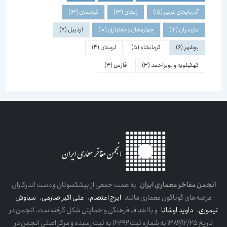
آذربایجان غربی
(15)
زنجان
(13)
کردستان
(13)
مازندران
(12)
چهارمحال و بختیاری
(10)
اردبیل
(7)
بوشهر
(6)
کرمانشاه
(5)
لرستان
(4)
کهکیلویه و بویراحمد
(3)
فارس
(3)
انجمن مفاخر معماری ایران
به همت جمعی از پیشکسوتان و دست اندرکاران
عرصه‌های گوناگون معماری مانند
ایرج اعتصام
،
علی اکبر صارمی
،
سیاوش
تیموری
،
داوید اوشانا
و با اهداف فرهنگی و حمایتی شکل گرفته‌است. انجمن در
تاریخ ۱۳۸۲/۱۲/۲۵ به شماره ثبت ۱۶۳۹۲ به ثبت رسیده و مرکز اصلی انجمن در