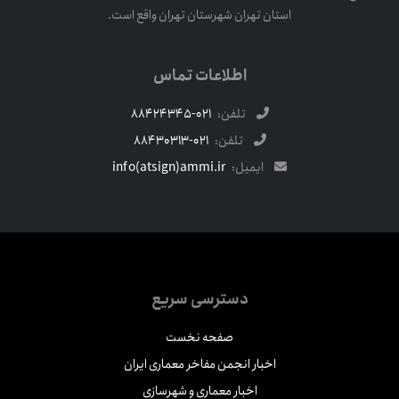
استان تهران شهرستان تهران واقع است.
اطلاعات تماس
تلفن:
021-88424345
تلفن:
021-88430313
ایمیل:
info(atsign)ammi.ir
دسترسی سریع
صفحه نخست
اخبار انجمن مفاخر معماری ایران
اخبار معماری و شهرسازی