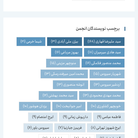
برچسب نویسندگان انجمن
سید علیرضا قهاری
(168)
بیژن علی آبادی
(31)
شیما خرمی
(21)
سید هادی میرمیران
(18)
بهروز مرباغی
(16)
محمد منصور فلامکی
(16)
منوچهر مزینی
(15)
شهریار سیروس
(15)
محمدامین میرفندرسکی
(13)
اردشیر سیروس
(13)
انوشه منصوری
(13)
محمد مهدی محمودی
(13)
سید محمد بهشتی
(12)
خوبچهر کشاورزی
(10)
امیر جوانبخت
(10)
یزدان هوشور
(10)
فاطمه عباسی
(9)
داریوش زمانی
(9)
ایرج اعتصام
(9)
ایرج شهروز تهرانی
(8)
فریبرز جبارنیا
(7)
سیروس باور
(6)