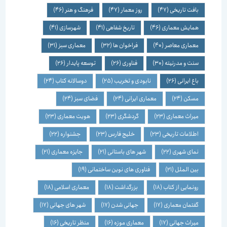
بافت تاریخی
(47)
روز معمار
(47)
فرهنگ و هنر
(46)
همایش معماری
(46)
تاریخ شفاهی
(41)
شهرسازی
(41)
معماری معاصر
(40)
فراخوان ها
(32)
معماری سبز
(31)
سنت و مدرنیته
(30)
فناوری
(26)
توسعه پایدار
(26)
باغ ایرانی
(26)
نابودی و تخریب
(25)
دوسالانه کتاب
(24)
مسکن
(24)
معماری ایرانی
(24)
فضای سبز
(24)
میراث معماری
(23)
گردشگری
(23)
هویت معماری
(23)
اطلاعات تاریخی
(23)
خلیج فارس
(23)
جشنواره
(22)
نمای شهری
(22)
شهر های باستانی
(21)
جایزه معماری
(21)
بین الملل
(21)
فناوری های نوین ساختمانی
(19)
رونمایی از کتاب
(18)
بزرگداشت
(18)
معماری اسلامی
(18)
گفتمان معماری
(17)
جهانی شدن
(17)
شهر های جهانی
(17)
میراث جهانی
(17)
معماری موزه
(16)
منظر تاریخی
(16)