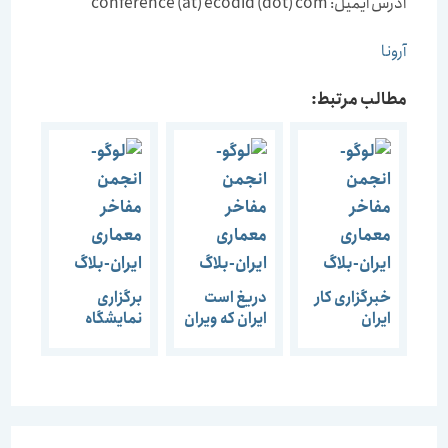
آدرس ایمیل: conference (at) ecodid (dot) com
آرونا
مطالب مرتبط:
خبرگزاری کار
دریغ است
برگزاری
ایران
ایران که ویران
نمایشگاه
بزرگداشت روز
شود، احتمال
معماری و
معمار و هفته
موافقت جهت
طراحی
معماری عضو
آبگیری سد
فنلاندی برای
انجمن مفاخر
سیوند تا چند
اولین بار در
معماری
روز آینده
ایران
ایران: