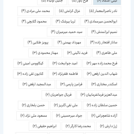
گیتی اعتماد
(6)
فرخ باور
(5)
جلیل اولیاء
(5)
نادر ناصرالمعمار
(5)
غزال کرامتی
(5)
محمد علی مرادی
(4)
ابوالحسن میرعمادی
(4)
ثریا بیرشک
(4)
محمود گلابچی
(4)
نسیم ایرانمنش
(4)
سید حمید میرمیران
(4)
ساناز افتخار زاده
(4)
مهرداد بهمنی
(4)
پرویز طلایی
(4)
علی طاهری
(4)
فرید نائینی
(3)
مهناز محمودی
(3)
فرخ محمدزاده مهر
(3)
امید جوانبخت
(3)
کیکاووس امینی
(3)
شهاب الدین ارفعی
(3)
فاطمه ظفرنژاد
(3)
کتایون تقی زاده
(3)
اسكندر مختاری
(3)
فرامرز پارسی
(3)
عبدالمجید ارفعی
(3)
عبدالعزیز فرمانفرماییان
(3)
فریال جواهریان
(2)
حسین سلطان زاده
(2)
علی نقی گلریز
(2)
حسن بلخاری
(2)
آزاده شاهچراغی
(2)
جواد میرحسینی
(2)
مسعود علی نژاد
(2)
ژرژ دارش
(2)
محمدرضا کارگر
(2)
ابراهیم حقیقی
(2)