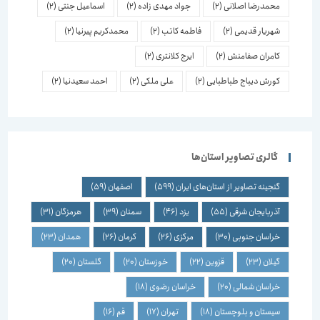
محمدرضا اصلانی
(2)
جواد مهدی زاده
(2)
اسماعیل جنتی
(2)
شهریار قدیمی
(2)
فاطمه کاتب
(2)
محمدکریم پیرنیا
(2)
کامران صفامنش
(2)
ایرج کلانتری
(2)
کورش دیباج طباطبایی
(2)
علی ملکی
(2)
احمد سعیدنیا
(2)
گالری تصاویر استان‌ها
گنجینه تصاویر از استان‌های ایران
(599)
اصفهان
(59)
آذربایجان شرقی
(55)
یزد
(46)
سمنان
(39)
هرمزگان
(31)
خراسان جنوبی
(30)
مرکزی
(26)
کرمان
(26)
همدان
(23)
گیلان
(23)
قزوین
(22)
خوزستان
(20)
گلستان
(20)
خراسان شمالی
(20)
خراسان رضوی
(18)
سیستان و بلوچستان
(18)
تهران
(17)
قم
(16)