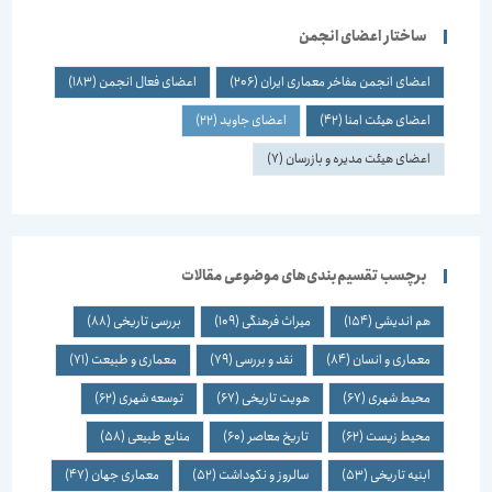
ساختار اعضای انجمن
اعضای انجمن مفاخر معماری ایران
(206)
اعضای فعال انجمن
(183)
اعضای هیئت امنا
(42)
اعضای جاوید
(22)
اعضای هیئت مدیره و بازرسان
(7)
برچسب تقسیم‌بندی‌های موضوعی مقالات
هم اندیشی
(154)
میراث فرهنگی
(109)
بررسی تاریخی
(88)
معماری و انسان
(84)
نقد و بررسی
(79)
معماری و طبیعت
(71)
محیط شهری
(67)
هویت تاریخی
(67)
توسعه شهری
(62)
محیط زیست
(62)
تاریخ معاصر
(60)
منابع طبیعی
(58)
ابنیه تاریخی
(53)
سالروز و نکوداشت
(52)
معماری جهان
(47)