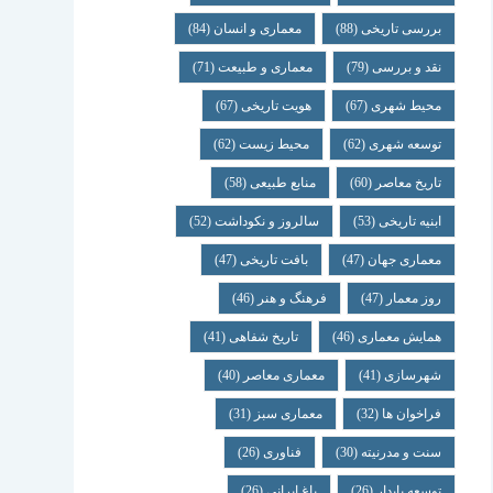
بررسی تاریخی
(88)
معماری و انسان
(84)
نقد و بررسی
(79)
معماری و طبیعت
(71)
محیط شهری
(67)
هویت تاریخی
(67)
توسعه شهری
(62)
محیط زیست
(62)
تاریخ معاصر
(60)
منابع طبیعی
(58)
ابنیه تاریخی
(53)
سالروز و نکوداشت
(52)
معماری جهان
(47)
بافت تاریخی
(47)
روز معمار
(47)
فرهنگ و هنر
(46)
همایش معماری
(46)
تاریخ شفاهی
(41)
شهرسازی
(41)
معماری معاصر
(40)
فراخوان ها
(32)
معماری سبز
(31)
سنت و مدرنیته
(30)
فناوری
(26)
توسعه پایدار
(26)
باغ ایرانی
(26)