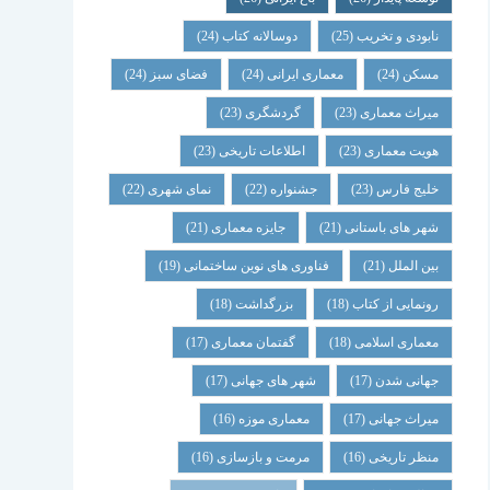
نابودی و تخریب
(25)
دوسالانه کتاب
(24)
مسکن
(24)
معماری ایرانی
(24)
فضای سبز
(24)
میراث معماری
(23)
گردشگری
(23)
هویت معماری
(23)
اطلاعات تاریخی
(23)
خلیج فارس
(23)
جشنواره
(22)
نمای شهری
(22)
شهر های باستانی
(21)
جایزه معماری
(21)
بین الملل
(21)
فناوری های نوین ساختمانی
(19)
رونمایی از کتاب
(18)
بزرگداشت
(18)
معماری اسلامی
(18)
گفتمان معماری
(17)
جهانی شدن
(17)
شهر های جهانی
(17)
میراث جهانی
(17)
معماری موزه
(16)
منظر تاریخی
(16)
مرمت و بازسازی
(16)