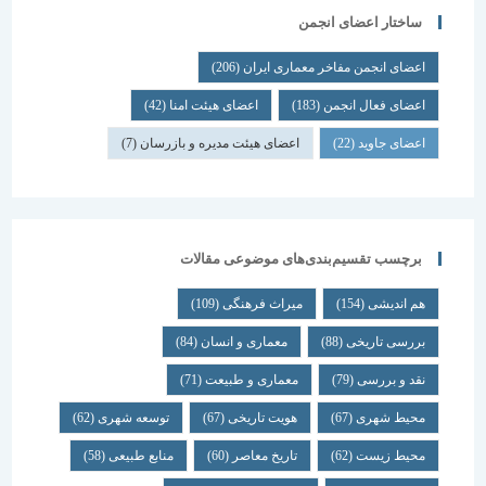
ساختار اعضای انجمن
اعضای انجمن مفاخر معماری ایران
(206)
اعضای فعال انجمن
(183)
اعضای هیئت امنا
(42)
اعضای جاوید
(22)
اعضای هیئت مدیره و بازرسان
(7)
برچسب تقسیم‌بندی‌های موضوعی مقالات
هم اندیشی
(154)
میراث فرهنگی
(109)
بررسی تاریخی
(88)
معماری و انسان
(84)
نقد و بررسی
(79)
معماری و طبیعت
(71)
محیط شهری
(67)
هویت تاریخی
(67)
توسعه شهری
(62)
محیط زیست
(62)
تاریخ معاصر
(60)
منابع طبیعی
(58)