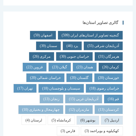
گالری تصاویر استان‌ها
گنجینه تصاویر از استان‌های ایران
(599)
اصفهان
(59)
آذربایجان شرقی
(55)
یزد
(46)
سمنان
(39)
هرمزگان
(31)
خراسان جنوبی
(30)
مرکزی
(26)
کرمان
(26)
همدان
(23)
گیلان
(23)
قزوین
(22)
خوزستان
(20)
گلستان
(20)
خراسان شمالی
(20)
خراسان رضوی
(18)
سیستان و بلوچستان
(18)
تهران
(17)
قم
(16)
آذربایجان غربی
(15)
زنجان
(13)
کردستان
(13)
مازندران
(12)
چهارمحال و بختیاری
(10)
اردبیل
(7)
بوشهر
(6)
کرمانشاه
(5)
لرستان
(4)
کهکیلویه و بویراحمد
(3)
فارس
(3)