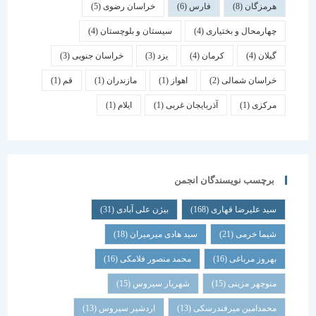
هرمزگان
(8)
فارس
(6)
خراسان رضوی
(5)
چهارمحال و بختیاری
(4)
سیستان و بلوچستان
(4)
گیلان
(4)
کرمان
(4)
یزد
(3)
خراسان جنوبی
(3)
خراسان شمالی
(2)
اهواز
(1)
مازندران
(1)
قم
(1)
مرکزی
(1)
آذربایجان غربی
(1)
ایلام
(1)
برچسب نویسندگان انجمن
سید علیرضا قهاری
(168)
بیژن علی آبادی
(31)
شیما خرمی
(21)
سید هادی میرمیران
(18)
بهروز مرباغی
(16)
محمد منصور فلامکی
(16)
منوچهر مزینی
(15)
شهریار سیروس
(15)
محمدامین میرفندرسکی
(13)
اردشیر سیروس
(13)