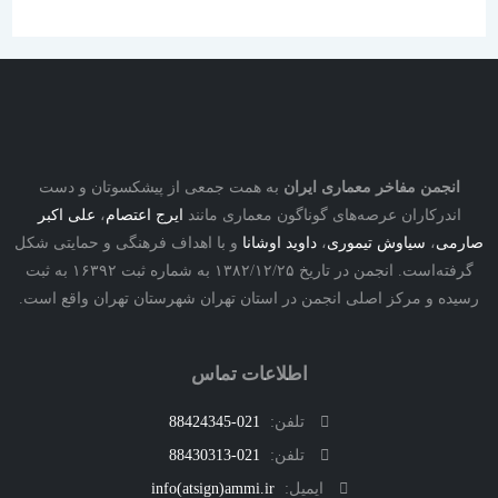
نجمن مفاخر معماری ایران
به همت جمعی از پیشکسوتان و دست
درکاران عرصه‌های گوناگون معماری مانند
ایرج اعتصام
،
علی اکبر
ی
،
سیاوش تیموری
،
داوید اوشانا
و با اهداف فرهنگی و حمایتی شکل
گرفته‌است. انجمن در تاریخ ۱۳۸۲/۱۲/۲۵ به شماره ثبت ۱۶۳۹۲ به ثبت
ه و مرکز اصلی انجمن در استان تهران شهرستان تهران واقع است.
اطلاعات تماس
تلفن:
021-88424345
تلفن:
021-88430313
ایمیل:
info(atsign)ammi.ir