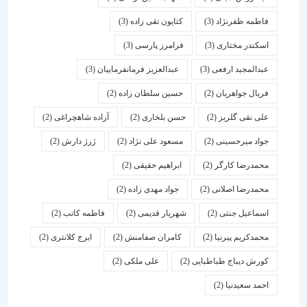
فاطمه ظفرنژاد
(3)
کتایون تقی زاده
(3)
اسكندر مختاری
(3)
فرامرز پارسی
(3)
عبدالمجید ارفعی
(3)
عبدالعزیز فرمانفرماییان
(3)
فریال جواهریان
(2)
حسین سلطان زاده
(2)
علی نقی گلریز
(2)
حسن بلخاری
(2)
آزاده شاهچراغی
(2)
جواد میرحسینی
(2)
مسعود علی نژاد
(2)
ژرژ دارش
(2)
محمدرضا کارگر
(2)
ابراهیم حقیقی
(2)
محمدرضا اصلانی
(2)
جواد مهدی زاده
(2)
اسماعیل جنتی
(2)
شهریار قدیمی
(2)
فاطمه کاتب
(2)
محمدکریم پیرنیا
(2)
کامران صفامنش
(2)
ایرج کلانتری
(2)
کورش دیباج طباطبایی
(2)
علی ملکی
(2)
احمد سعیدنیا
(2)