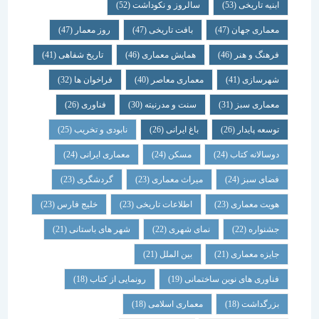
ابنیه تاریخی
(53)
سالروز و نکوداشت
(52)
معماری جهان
(47)
بافت تاریخی
(47)
روز معمار
(47)
فرهنگ و هنر
(46)
همایش معماری
(46)
تاریخ شفاهی
(41)
شهرسازی
(41)
معماری معاصر
(40)
فراخوان ها
(32)
معماری سبز
(31)
سنت و مدرنیته
(30)
فناوری
(26)
توسعه پایدار
(26)
باغ ایرانی
(26)
نابودی و تخریب
(25)
دوسالانه کتاب
(24)
مسکن
(24)
معماری ایرانی
(24)
فضای سبز
(24)
میراث معماری
(23)
گردشگری
(23)
هویت معماری
(23)
اطلاعات تاریخی
(23)
خلیج فارس
(23)
جشنواره
(22)
نمای شهری
(22)
شهر های باستانی
(21)
جایزه معماری
(21)
بین الملل
(21)
فناوری های نوین ساختمانی
(19)
رونمایی از کتاب
(18)
بزرگداشت
(18)
معماری اسلامی
(18)