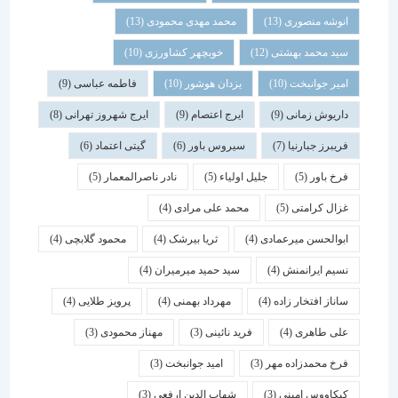
انوشه منصوری
(13)
محمد مهدی محمودی
(13)
سید محمد بهشتی
(12)
خوبچهر کشاورزی
(10)
امیر جوانبخت
(10)
یزدان هوشور
(10)
فاطمه عباسی
(9)
داریوش زمانی
(9)
ایرج اعتصام
(9)
ایرج شهروز تهرانی
(8)
فریبرز جبارنیا
(7)
سیروس باور
(6)
گیتی اعتماد
(6)
فرخ باور
(5)
جلیل اولیاء
(5)
نادر ناصرالمعمار
(5)
غزال کرامتی
(5)
محمد علی مرادی
(4)
ابوالحسن میرعمادی
(4)
ثریا بیرشک
(4)
محمود گلابچی
(4)
نسیم ایرانمنش
(4)
سید حمید میرمیران
(4)
ساناز افتخار زاده
(4)
مهرداد بهمنی
(4)
پرویز طلایی
(4)
علی طاهری
(4)
فرید نائینی
(3)
مهناز محمودی
(3)
فرخ محمدزاده مهر
(3)
امید جوانبخت
(3)
کیکاووس امینی
(3)
شهاب الدین ارفعی
(3)