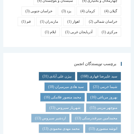
چهارمحال و بختیاری
(4)
سیستان و بلوچستان
(4)
گیلان
(4)
کرمان
(4)
یزد
(3)
خراسان جنوبی
(3)
خراسان شمالی
(2)
اهواز
(1)
مازندران
(1)
قم
(1)
مرکزی
(1)
آذربایجان غربی
(1)
ایلام
(1)
برچسب نویسندگان انجمن
سید علیرضا قهاری
(168)
بیژن علی آبادی
(31)
شیما خرمی
(21)
سید هادی میرمیران
(18)
بهروز مرباغی
(16)
محمد منصور فلامکی
(16)
منوچهر مزینی
(15)
شهریار سیروس
(15)
محمدامین میرفندرسکی
(13)
اردشیر سیروس
(13)
انوشه منصوری
(13)
محمد مهدی محمودی
(13)