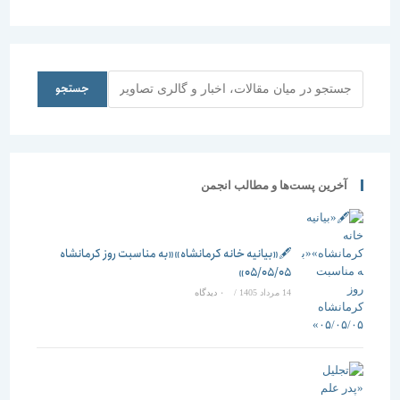
امیدی به
من ، ثبت شد
خشونت‌زا
به مناسبت
نبودن
ثبت جهانی
معماری
شهر یزد
جستجو
داشت
جستجو
آخرین پست‌ها و مطالب انجمن
🖋️«بیانیه خانه کرمانشاه»«به مناسبت روز کرمانشاه
۰۵/۰۵/۰۵»
14 مرداد 1405
/
۰ دیدگاه