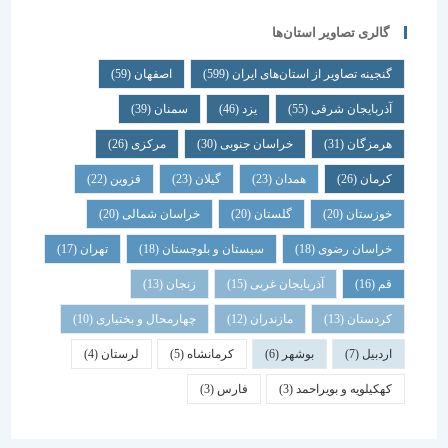
گالری تصاویر استان‌ها
گنجینه تصاویر از استان‌های ایران
(599)
اصفهان
(59)
آذربایجان شرقی
(55)
یزد
(46)
سمنان
(39)
هرمزگان
(31)
خراسان جنوبی
(30)
مرکزی
(26)
کرمان
(26)
همدان
(23)
گیلان
(23)
قزوین
(22)
خوزستان
(20)
گلستان
(20)
خراسان شمالی
(20)
خراسان رضوی
(18)
سیستان و بلوچستان
(18)
تهران
(17)
قم
(16)
آذربایجان غربی
(15)
زنجان
(13)
کردستان
(13)
مازندران
(12)
چهارمحال و بختیاری
(10)
اردبیل
(7)
بوشهر
(6)
کرمانشاه
(5)
لرستان
(4)
کهکیلویه و بویراحمد
(3)
فارس
(3)