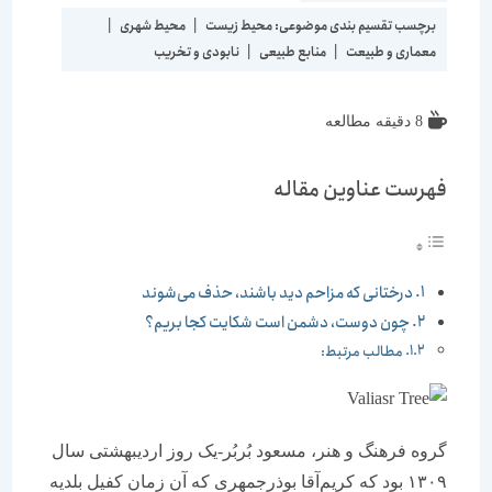
برچسب تقسیم بندی موضوعی:
محیط زیست
|
محیط شهری
|
معماری و طبیعت
|
منابع طبیعی
|
نابودی و تخریب
زمان
8 دقیقه مطالعه
مطالعه:
فهرست عناوین مقاله
درختانی که مزاحم دید باشند، حذف می‌شوند
چون دوست، دشمن است شکایت کجا بریم؟
مطالب مرتبط:
گروه فرهنگ و هنر، مسعود بُربُر-یک روز اردیبهشتی سال
۱۳۰۹ بود که کریم‌آقا بوذرجمهری که آن زمان کفیل بلدیه