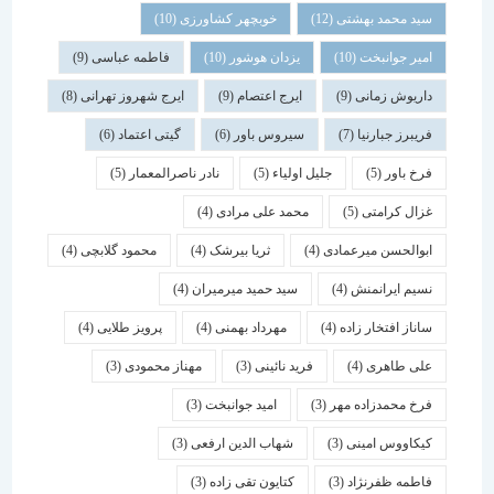
سید محمد بهشتی
(12)
خوبچهر کشاورزی
(10)
امیر جوانبخت
(10)
یزدان هوشور
(10)
فاطمه عباسی
(9)
داریوش زمانی
(9)
ایرج اعتصام
(9)
ایرج شهروز تهرانی
(8)
فریبرز جبارنیا
(7)
سیروس باور
(6)
گیتی اعتماد
(6)
فرخ باور
(5)
جلیل اولیاء
(5)
نادر ناصرالمعمار
(5)
غزال کرامتی
(5)
محمد علی مرادی
(4)
ابوالحسن میرعمادی
(4)
ثریا بیرشک
(4)
محمود گلابچی
(4)
نسیم ایرانمنش
(4)
سید حمید میرمیران
(4)
ساناز افتخار زاده
(4)
مهرداد بهمنی
(4)
پرویز طلایی
(4)
علی طاهری
(4)
فرید نائینی
(3)
مهناز محمودی
(3)
فرخ محمدزاده مهر
(3)
امید جوانبخت
(3)
کیکاووس امینی
(3)
شهاب الدین ارفعی
(3)
فاطمه ظفرنژاد
(3)
کتایون تقی زاده
(3)