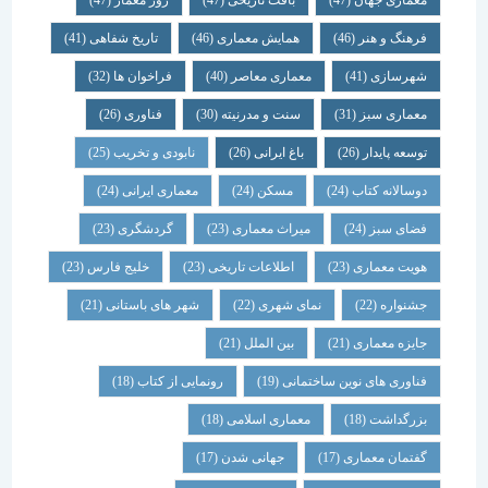
فرهنگ و هنر
(46)
همایش معماری
(46)
تاریخ شفاهی
(41)
شهرسازی
(41)
معماری معاصر
(40)
فراخوان ها
(32)
معماری سبز
(31)
سنت و مدرنیته
(30)
فناوری
(26)
توسعه پایدار
(26)
باغ ایرانی
(26)
نابودی و تخریب
(25)
دوسالانه کتاب
(24)
مسکن
(24)
معماری ایرانی
(24)
فضای سبز
(24)
میراث معماری
(23)
گردشگری
(23)
هویت معماری
(23)
اطلاعات تاریخی
(23)
خلیج فارس
(23)
جشنواره
(22)
نمای شهری
(22)
شهر های باستانی
(21)
جایزه معماری
(21)
بین الملل
(21)
فناوری های نوین ساختمانی
(19)
رونمایی از کتاب
(18)
بزرگداشت
(18)
معماری اسلامی
(18)
گفتمان معماری
(17)
جهانی شدن
(17)