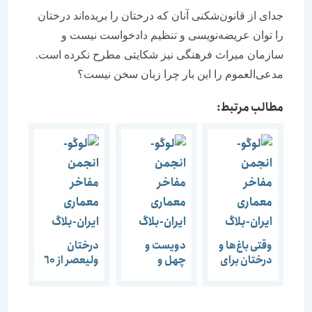
جدای از قانون‌شکنی آنان که درختان را بریده‌اند درختان
را توان عریضه‌نویسی و تنظیم دادخواست نیست و
سازمان میراث فرهنگی نیز شکایتی مطرح نکرده است.
مدعی‌العموم را این بار چرا زبان سخن نیست؟
مطالب مرتبط:
وقتی باغ‌ها و
دویست و
درختان
درختان برای
چهل و
وليعصر از ٦٠
شهر‌سازی
هشتمین
هزار اصله به
ویران می‌شود
گفتمان هنر و
٧ هزاراصله
نمی‌توان
معماری یزدِ
رسيده است.