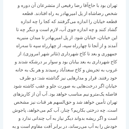
تهران بود با حاج‌آقا رضا رفیعی از متشرعان آن دوره و
شخص رضا‌شاه از پل امیربهادر به راه افتادند. قطعه
قطعه خیابان را اندازه می‌گرفتند که کجا را چه اندازه
گشاد کنند و چه اندازه جوی آب، لازم است و دیگر چه تا
این خیابان، خیابان شود. از پل امیربهادر تا میدان منیریه
آمدند و از آنجا تا چهارراه سپه، از چهارراه سپه تا سه‌راه
جمهوری و بعد تا کاخ شهرداری (تئاتر شهر امروزی). از
کاخ شهرداری به بعد بیابان بود و سوار بر درشکه شدند و
غروب به تجریش و کاخ سعدآباد رسیدند و هر یک به خانه
خود رفتند. قرار و مدارهایی نیز گذاشته شد: دو طرف
خیابان اگر درخت‌هایی به صورت جلو و عقب کاشته شود
فاصله یک‌مترو نیم مناسب خواهد بود. آب آن از کاریزهای
تهران تأمین خواهد شد و حق‌السهم هر قنات نیز مشخص
است. چه درختی بکاریم؟ چنار، آب کم می‌خواهد، پاجوش
است و اگر ریشه بدواند دیگر نیاز به آب چندانی ندارد و
خودش را به آب می‌رساند، در برابر آفت مقاوم است و به