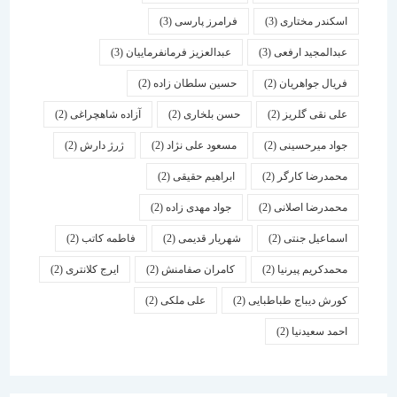
اسكندر مختاری
(3)
فرامرز پارسی
(3)
عبدالمجید ارفعی
(3)
عبدالعزیز فرمانفرماییان
(3)
فریال جواهریان
(2)
حسین سلطان زاده
(2)
علی نقی گلریز
(2)
حسن بلخاری
(2)
آزاده شاهچراغی
(2)
جواد میرحسینی
(2)
مسعود علی نژاد
(2)
ژرژ دارش
(2)
محمدرضا کارگر
(2)
ابراهیم حقیقی
(2)
محمدرضا اصلانی
(2)
جواد مهدی زاده
(2)
اسماعیل جنتی
(2)
شهریار قدیمی
(2)
فاطمه کاتب
(2)
محمدکریم پیرنیا
(2)
کامران صفامنش
(2)
ایرج کلانتری
(2)
کورش دیباج طباطبایی
(2)
علی ملکی
(2)
احمد سعیدنیا
(2)