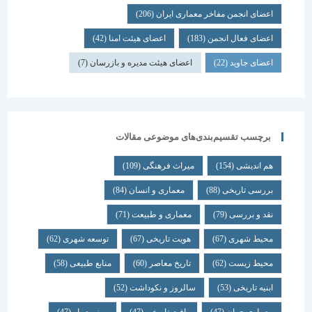
اعضای انجمن مفاخر معماری ایران
(206)
اعضای فعال انجمن
(183)
اعضای هیئت امنا
(42)
اعضای جاوید
(22)
اعضای هیئت مدیره و بازرسان
(7)
برچسب تقسیم‌بندی‌های موضوعی مقالات
هم اندیشی
(154)
میراث فرهنگی
(109)
بررسی تاریخی
(88)
معماری و انسان
(84)
نقد و بررسی
(79)
معماری و طبیعت
(71)
محیط شهری
(67)
هویت تاریخی
(67)
توسعه شهری
(62)
محیط زیست
(62)
تاریخ معاصر
(60)
منابع طبیعی
(58)
ابنیه تاریخی
(53)
سالروز و نکوداشت
(52)
معماری جهان
(47)
بافت تاریخی
(47)
روز معمار
(47)