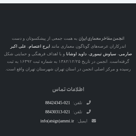
نجمن مفاخر معماری ایران
به همت جمعی از پیشکسوتان و دست
درکاران عرصه‌های گوناگون معماری مانند
ایرج اعتصام
،
علی اکبر
ی
،
سیاوش تیموری
،
داوید اوشانا
و با اهداف فرهنگی و حمایتی شکل
گرفته‌است. انجمن در تاریخ ۱۳۸۲/۱۲/۲۵ به شماره ثبت ۱۶۳۹۲ به ثبت
ه و مرکز اصلی انجمن در استان تهران شهرستان تهران واقع است.
اطلاعات تماس
تلفن:
021-88424345
تلفن:
021-88430313
ایمیل:
info(atsign)ammi.ir