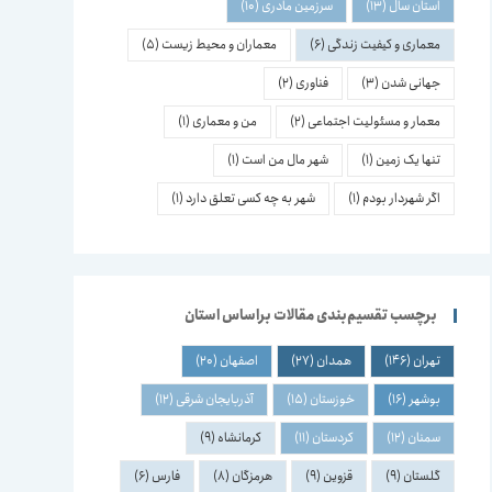
استان سال
(13)
سرزمین مادری
(10)
معماری و کیفیت زندگی
(6)
معماران و محیط زیست
(5)
جهانی شدن
(3)
فناوری
(2)
معمار و مسئولیت اجتماعی
(2)
من و معماری
(1)
تنها یک زمین
(1)
شهر مال من است
(1)
اگر شهردار بودم
(1)
شهر به چه کسی تعلق دارد
(1)
برچسب تقسیم‌بندی مقالات براساس استان
تهران
(146)
همدان
(27)
اصفهان
(20)
بوشهر
(16)
خوزستان
(15)
آذربایجان شرقی
(12)
سمنان
(12)
کردستان
(11)
کرمانشاه
(9)
گلستان
(9)
قزوین
(9)
هرمزگان
(8)
فارس
(6)