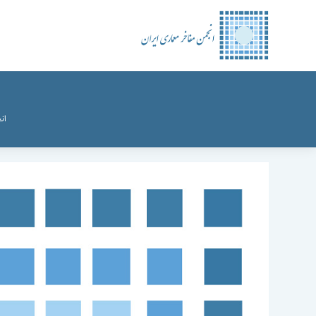
رش
ه
حتوا
ان