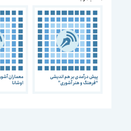
پیش درآمدی بر هم اندیشی
معماران آشوری
“فرهنگ و هنر آشوری”
اوشانا