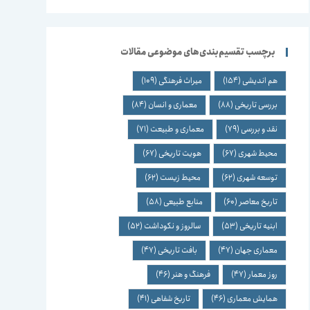
برچسب تقسیم‌بندی‌های موضوعی مقالات
هم اندیشی
(154)
میراث فرهنگی
(109)
بررسی تاریخی
(88)
معماری و انسان
(84)
نقد و بررسی
(79)
معماری و طبیعت
(71)
محیط شهری
(67)
هویت تاریخی
(67)
توسعه شهری
(62)
محیط زیست
(62)
تاریخ معاصر
(60)
منابع طبیعی
(58)
ابنیه تاریخی
(53)
سالروز و نکوداشت
(52)
معماری جهان
(47)
بافت تاریخی
(47)
روز معمار
(47)
فرهنگ و هنر
(46)
همایش معماری
(46)
تاریخ شفاهی
(41)