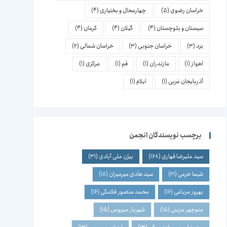
خراسان رضوی
(5)
چهارمحال و بختیاری
(4)
سیستان و بلوچستان
(4)
گیلان
(4)
کرمان
(4)
یزد
(3)
خراسان جنوبی
(3)
خراسان شمالی
(2)
اهواز
(1)
مازندران
(1)
قم
(1)
مرکزی
(1)
آذربایجان غربی
(1)
ایلام
(1)
برچسب نویسندگان انجمن
سید علیرضا قهاری
(168)
بیژن علی آبادی
(31)
شیما خرمی
(21)
سید هادی میرمیران
(18)
بهروز مرباغی
(16)
محمد منصور فلامکی
(16)
منوچهر مزینی
(15)
شهریار سیروس
(15)