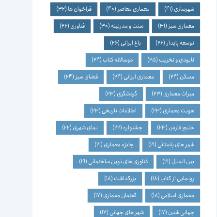
شهرسازی
(41)
معماری معاصر
(40)
فراخوان ها
(32)
معماری سبز
(31)
سنت و مدرنیته
(30)
فناوری
(26)
توسعه پایدار
(26)
باغ ایرانی
(26)
نابودی و تخریب
(25)
دوسالانه کتاب
(24)
مسکن
(24)
معماری ایرانی
(24)
فضای سبز
(24)
میراث معماری
(23)
گردشگری
(23)
هویت معماری
(23)
اطلاعات تاریخی
(23)
خلیج فارس
(23)
جشنواره
(22)
نمای شهری
(22)
شهر های باستانی
(21)
جایزه معماری
(21)
بین الملل
(21)
فناوری های نوین ساختمانی
(19)
رونمایی از کتاب
(18)
بزرگداشت
(18)
معماری اسلامی
(18)
گفتمان معماری
(17)
جهانی شدن
(17)
شهر های جهانی
(17)