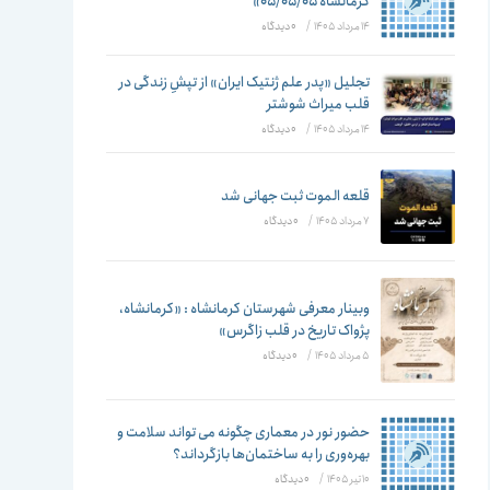
تغییر
کرمانشاه ۰۵/۰۵/۰۵»
14 مرداد 1405
/
۰ دیدگاه
تجلیل «پدر علم ژنتیک ایران» از تپشِ زندگی در
قلب میراث شوشتر
دهید
14 مرداد 1405
/
۰ دیدگاه
قلعه الموت ثبت جهانی شد
7 مرداد 1405
/
۰ دیدگاه
وبینار معرفی شهرستان کرمانشاه : «کرمانشاه،
پژواک تاریخ در قلب زاگرس»
5 مرداد 1405
/
۰ دیدگاه
حضور نور در معماری چگونه می تواند سلامت و
بهره‌وری را به ساختمان‌ها بازگرداند؟
10 تیر 1405
/
۰ دیدگاه