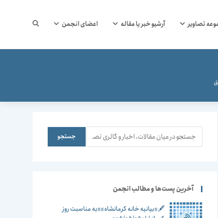
جستجوی
وعه تصاویر
آرشیو خبر یا مقاله
اعضای انجمن
وب
ق
سایت
جستجو
جستجو
را
آخرین پست‌ها و مطالب انجمن
🖋️«بیانیه خانه کرمانشاه»«به مناسبت روز