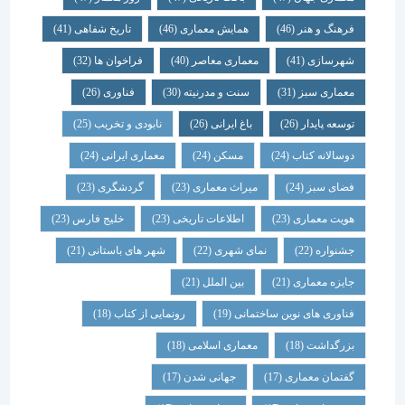
فرهنگ و هنر
(46)
همایش معماری
(46)
تاریخ شفاهی
(41)
شهرسازی
(41)
معماری معاصر
(40)
فراخوان ها
(32)
معماری سبز
(31)
سنت و مدرنیته
(30)
فناوری
(26)
توسعه پایدار
(26)
باغ ایرانی
(26)
نابودی و تخریب
(25)
دوسالانه کتاب
(24)
مسکن
(24)
معماری ایرانی
(24)
فضای سبز
(24)
میراث معماری
(23)
گردشگری
(23)
هویت معماری
(23)
اطلاعات تاریخی
(23)
خلیج فارس
(23)
جشنواره
(22)
نمای شهری
(22)
شهر های باستانی
(21)
جایزه معماری
(21)
بین الملل
(21)
فناوری های نوین ساختمانی
(19)
رونمایی از کتاب
(18)
بزرگداشت
(18)
معماری اسلامی
(18)
گفتمان معماری
(17)
جهانی شدن
(17)