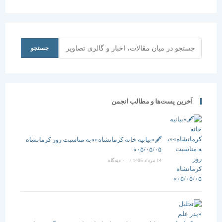
روز جهانی
هفته معماری
در کتابخانه
معماری و
عضو انجمن
دانشکده
اسکان بشر
مفاخر
حقوق و علوم
معماری
سیاسی
ایران:
دانشگاه
جستجو
جستجو
معماران، از
تهران بیانیه
ارائه طرح
ای صادر کرد.
های تکراری
غربی
خودداری کنند
آخرین پست‌ها و مطالب انجمن
معماری ایران
وضعیت
مطلوبی ندارد
🖋️«بیانیه خانه کرمانشاه»«به مناسبت روز کرمانشاه
۰۵/۰۵/۰۵»
14 مرداد 1405
/
۰ دیدگاه