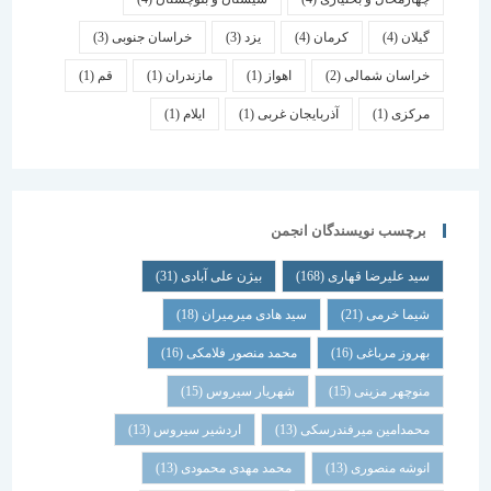
گیلان
(4)
کرمان
(4)
یزد
(3)
خراسان جنوبی
(3)
خراسان شمالی
(2)
اهواز
(1)
مازندران
(1)
قم
(1)
مرکزی
(1)
آذربایجان غربی
(1)
ایلام
(1)
برچسب نویسندگان انجمن
سید علیرضا قهاری
(168)
بیژن علی آبادی
(31)
شیما خرمی
(21)
سید هادی میرمیران
(18)
بهروز مرباغی
(16)
محمد منصور فلامکی
(16)
منوچهر مزینی
(15)
شهریار سیروس
(15)
محمدامین میرفندرسکی
(13)
اردشیر سیروس
(13)
انوشه منصوری
(13)
محمد مهدی محمودی
(13)