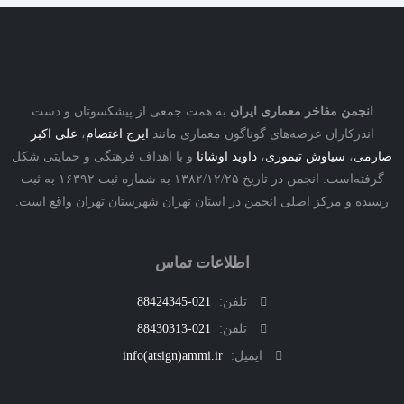
نجمن مفاخر معماری ایران
به همت جمعی از پیشکسوتان و دست
درکاران عرصه‌های گوناگون معماری مانند
ایرج اعتصام
،
علی اکبر
ی
،
سیاوش تیموری
،
داوید اوشانا
و با اهداف فرهنگی و حمایتی شکل
گرفته‌است. انجمن در تاریخ ۱۳۸۲/۱۲/۲۵ به شماره ثبت ۱۶۳۹۲ به ثبت
ه و مرکز اصلی انجمن در استان تهران شهرستان تهران واقع است.
اطلاعات تماس
تلفن:
021-88424345
تلفن:
021-88430313
ایمیل:
info(atsign)ammi.ir