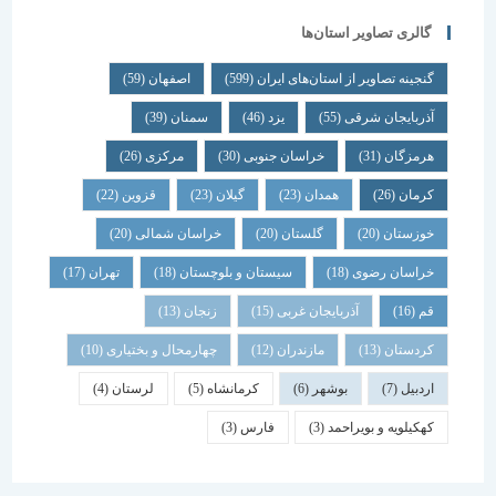
گالری تصاویر استان‌ها
گنجینه تصاویر از استان‌های ایران
(599)
اصفهان
(59)
آذربایجان شرقی
(55)
یزد
(46)
سمنان
(39)
هرمزگان
(31)
خراسان جنوبی
(30)
مرکزی
(26)
کرمان
(26)
همدان
(23)
گیلان
(23)
قزوین
(22)
خوزستان
(20)
گلستان
(20)
خراسان شمالی
(20)
خراسان رضوی
(18)
سیستان و بلوچستان
(18)
تهران
(17)
قم
(16)
آذربایجان غربی
(15)
زنجان
(13)
کردستان
(13)
مازندران
(12)
چهارمحال و بختیاری
(10)
اردبیل
(7)
بوشهر
(6)
کرمانشاه
(5)
لرستان
(4)
کهکیلویه و بویراحمد
(3)
فارس
(3)