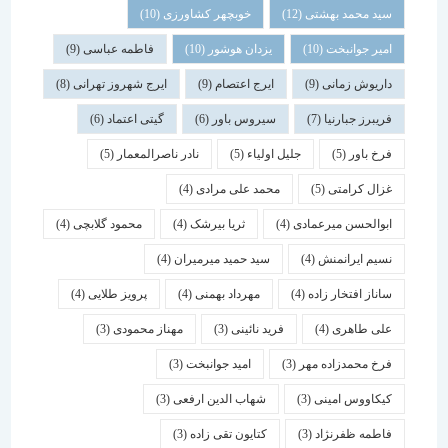
سید محمد بهشتی
(12)
خوبچهر کشاورزی
(10)
امیر جوانبخت
(10)
یزدان هوشور
(10)
فاطمه عباسی
(9)
داریوش زمانی
(9)
ایرج اعتصام
(9)
ایرج شهروز تهرانی
(8)
فریبرز جبارنیا
(7)
سیروس باور
(6)
گیتی اعتماد
(6)
فرخ باور
(5)
جلیل اولیاء
(5)
نادر ناصرالمعمار
(5)
غزال کرامتی
(5)
محمد علی مرادی
(4)
ابوالحسن میرعمادی
(4)
ثریا بیرشک
(4)
محمود گلابچی
(4)
نسیم ایرانمنش
(4)
سید حمید میرمیران
(4)
ساناز افتخار زاده
(4)
مهرداد بهمنی
(4)
پرویز طلایی
(4)
علی طاهری
(4)
فرید نائینی
(3)
مهناز محمودی
(3)
فرخ محمدزاده مهر
(3)
امید جوانبخت
(3)
کیکاووس امینی
(3)
شهاب الدین ارفعی
(3)
فاطمه ظفرنژاد
(3)
کتایون تقی زاده
(3)