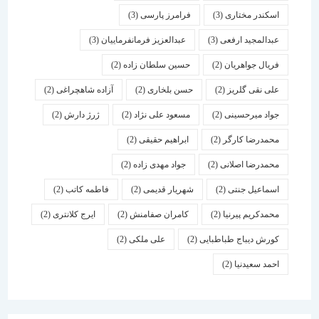
اسكندر مختاری
(3)
فرامرز پارسی
(3)
عبدالمجید ارفعی
(3)
عبدالعزیز فرمانفرماییان
(3)
فریال جواهریان
(2)
حسین سلطان زاده
(2)
علی نقی گلریز
(2)
حسن بلخاری
(2)
آزاده شاهچراغی
(2)
جواد میرحسینی
(2)
مسعود علی نژاد
(2)
ژرژ دارش
(2)
محمدرضا کارگر
(2)
ابراهیم حقیقی
(2)
محمدرضا اصلانی
(2)
جواد مهدی زاده
(2)
اسماعیل جنتی
(2)
شهریار قدیمی
(2)
فاطمه کاتب
(2)
محمدکریم پیرنیا
(2)
کامران صفامنش
(2)
ایرج کلانتری
(2)
کورش دیباج طباطبایی
(2)
علی ملکی
(2)
احمد سعیدنیا
(2)