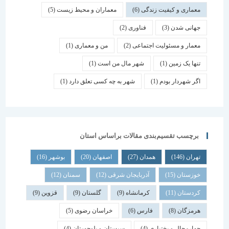
معماری و کیفیت زندگی
(6)
معماران و محیط زیست
(5)
جهانی شدن
(3)
فناوری
(2)
معمار و مسئولیت اجتماعی
(2)
من و معماری
(1)
تنها یک زمین
(1)
شهر مال من است
(1)
اگر شهردار بودم
(1)
شهر به چه کسی تعلق دارد
(1)
برچسب تقسیم‌بندی مقالات براساس استان
تهران
(146)
همدان
(27)
اصفهان
(20)
بوشهر
(16)
خوزستان
(15)
آذربایجان شرقی
(12)
سمنان
(12)
کردستان
(11)
کرمانشاه
(9)
گلستان
(9)
قزوین
(9)
هرمزگان
(8)
فارس
(6)
خراسان رضوی
(5)
چهارمحال و بختیاری
(4)
سیستان و بلوچستان
(4)