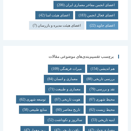
اعضای انجمن مفاخر معماری ایران
(206)
اعضای فعال انجمن
(183)
اعضای هیئت امنا
(42)
اعضای جاوید
(22)
اعضای هیئت مدیره و بازرسان
(7)
برچسب تقسیم‌بندی‌های موضوعی مقالات
هم اندیشی
(154)
میراث فرهنگی
(109)
بررسی تاریخی
(88)
معماری و انسان
(84)
نقد و بررسی
(79)
معماری و طبیعت
(71)
محیط شهری
(67)
هویت تاریخی
(67)
توسعه شهری
(62)
محیط زیست
(62)
تاریخ معاصر
(60)
منابع طبیعی
(58)
ابنیه تاریخی
(53)
سالروز و نکوداشت
(52)
معماری جهان
(47)
بافت تاریخی
(47)
روز معمار
(47)