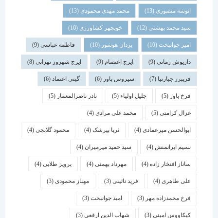
انوشه منصوری
(13)
محمد مهدی محمودی
(13)
سید محمد بهشتی
(12)
خوبچهر کشاورزی
(10)
امیر جوانبخت
(10)
یزدان هوشور
(10)
فاطمه عباسی
(9)
داریوش زمانی
(9)
ایرج اعتصام
(9)
ایرج شهروز تهرانی
(8)
فریبرز جبارنیا
(7)
سیروس باور
(6)
گیتی اعتماد
(6)
فرخ باور
(5)
جلیل اولیاء
(5)
نادر ناصرالمعمار
(5)
غزال کرامتی
(5)
محمد علی مرادی
(4)
ابوالحسن میرعمادی
(4)
ثریا بیرشک
(4)
محمود گلابچی
(4)
نسیم ایرانمنش
(4)
سید حمید میرمیران
(4)
ساناز افتخار زاده
(4)
مهرداد بهمنی
(4)
پرویز طلایی
(4)
علی طاهری
(4)
فرید نائینی
(3)
مهناز محمودی
(3)
فرخ محمدزاده مهر
(3)
امید جوانبخت
(3)
کیکاووس امینی
(3)
شهاب الدین ارفعی
(3)