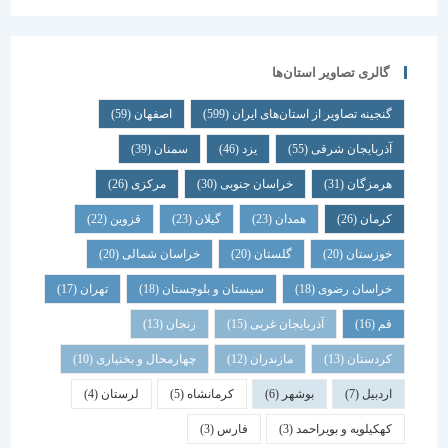
گالری تصاویر استان‌ها
گنجینه تصاویر از استان‌های ایران
(599)
اصفهان
(59)
آذربایجان شرقی
(55)
یزد
(46)
سمنان
(39)
هرمزگان
(31)
خراسان جنوبی
(30)
مرکزی
(26)
کرمان
(26)
همدان
(23)
گیلان
(23)
قزوین
(22)
خوزستان
(20)
گلستان
(20)
خراسان شمالی
(20)
خراسان رضوی
(18)
سیستان و بلوچستان
(18)
تهران
(17)
قم
(16)
آذربایجان غربی
(15)
زنجان
(13)
کردستان
(13)
مازندران
(12)
چهارمحال و بختیاری
(10)
اردبیل
(7)
بوشهر
(6)
کرمانشاه
(5)
لرستان
(4)
کهکیلویه و بویراحمد
(3)
فارس
(3)