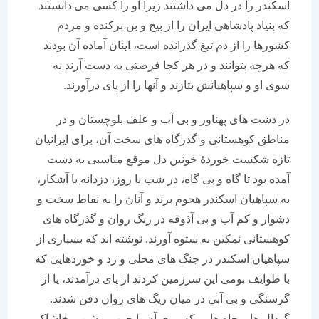
اسکندر را در دل می داشتند زیرا او را کسی می دانستند
که بنیاد پادشاهی ایران را از بیخ و بن برکنده و مردم
کشورها را از دم تیغ گذرانده است، اینان آماده آن بودند
که هرچه بتوانند و در هر کجا فرصتی به دست آرند به
سوی او و سپاهیانش بتازند و آنها را از پای درآورند.
در دشت های پهناور و بی آب و علف بلوچستان و در
مناطق کوهستانی و گذرگاه های سخت آن، برای ایرانیان
تازه شکست خوردۀ خونین دل موقع مناسبی به دست
آمده بود تا گاه و بی گاه، در شب یا روز، دزدانه یا آشکار،
به سپاهیان اسکندر هجوم برند و آنان را به نقاط سخت و
دشوار و کم آب و بی آذوقه در ریگ روان و گذرگاه های
کوهستانی نمکین به ستوه آورند. نوشته اند که بسیاری از
سپاهیان اسکندر در جنگ های محلی و زد و خوردهایی که
با طوایف بومی این سرزمین کردند از پای درآمدند، یا از
گرسنگی و بی آبی در میان ریگ های روان دفن شدند.
گودال ها و چاه هایی که روی آن با چوب و شن و خاشاک