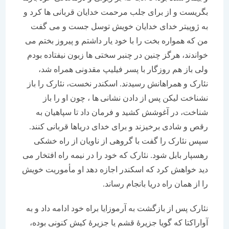
بگریست و از برای جلب مرحمت خدایان قربانی ها کرد و
به ژوپیتر خدای خدایان خویش توسل جست و می گفت
من که همواره بخت را با خود یار داشتم و پیروز بختم می
خواندند، هرگز چنین در چنبر سختی ها زبون نیفتاده بودم
ولی باز هم روزگار با پسر فیلیپ مقدونی همراه شد،
نئارک و همراهانش رسیدند. اسکندر نخست، نئارک را باز
نشناخت لیکن پس از دادن نشانی ها ، چون او را باز
شناخت، در آغوشش کشید و فرمان داد تا سپاهیان به
رقص و شادی برخیزند و برای خدای دریاها قربانی کنند.
سپس نئارک را گفت با گروهی از ناویان از راه خشکی
رهسپار بابل شود. نئارک که خود را در نیمه راه افتخار می
دید خواهش کرد که اسکندر اجازه دهد او مأموریت خویش
را از همان راه دریا بانجام رساند.
نئارک پس از بازگشت به آرموزایا براه خود ادامه داد و به
آواراکتا که گویا جزیرۀ قشم یا جزیرۀ کیش کنونی بوده،