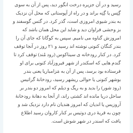
رسید و در آن جزیره درخت انگور دید، پس از آن به سوی
گِتِس یا گِتِه براند و در راه از آپوستانی که محل آن نزدیک
به بندر شیوی امروزی است، گذر کرد. در گتس گوسفند و
بز وحشی فراوان دید و شاید این محل همان باشد که
امروزش گناوه می نامیم. سپس به کوگانا که جای آن را
بندر کنگان کنونی نوشته اند رسید و ۲۱ روز در آنجا توقف
کرد. در کنار رودخانه ی سیناکوس (رود مُند) توقف کرد تا
گندم هایی که اسکندر از شهر فیروزآباد کنونی برای او
فرستاده بود برسد، پس از آن به مَزامباریا یعنی بندر
بوشهر کنونی یا حوالی ریشهر رسید، رودخانۀ گراتیس
(رود شور) را بدید و به ریگ و دیلم که امروز دو بندر بر
ساحل دریا مانده اند کشتی راند، از آنجا به دهانۀ رودخانۀ
آروزیس یا اندیان که امروز هندیان نام دارد نزدیک شد و
چون به قریۀ دری دوتیس بر کنار کاروان رسید اطلاع
یافت که اسندر در شهر شوش است.