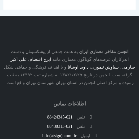
نجمن مفاخر معماری ایران
به همت جمعی از پیشکسوتان و دست
درکاران عرصه‌های گوناگون معماری مانند
ایرج اعتصام
،
علی اکبر
ی
،
سیاوش تیموری
،
داوید اوشانا
و با اهداف فرهنگی و حمایتی شکل
گرفته‌است. انجمن در تاریخ ۱۳۸۲/۱۲/۲۵ به شماره ثبت ۱۶۳۹۲ به ثبت
ه و مرکز اصلی انجمن در استان تهران شهرستان تهران واقع است.
اطلاعات تماس
تلفن:
021-88424345
تلفن:
021-88430313
ایمیل:
info(atsign)ammi.ir