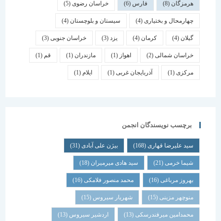
هرمزگان
(8)
فارس
(6)
خراسان رضوی
(5)
چهارمحال و بختیاری
(4)
سیستان و بلوچستان
(4)
گیلان
(4)
کرمان
(4)
یزد
(3)
خراسان جنوبی
(3)
خراسان شمالی
(2)
اهواز
(1)
مازندران
(1)
قم
(1)
مرکزی
(1)
آذربایجان غربی
(1)
ایلام
(1)
برچسب نویسندگان انجمن
سید علیرضا قهاری
(168)
بیژن علی آبادی
(31)
شیما خرمی
(21)
سید هادی میرمیران
(18)
بهروز مرباغی
(16)
محمد منصور فلامکی
(16)
منوچهر مزینی
(15)
شهریار سیروس
(15)
محمدامین میرفندرسکی
(13)
اردشیر سیروس
(13)