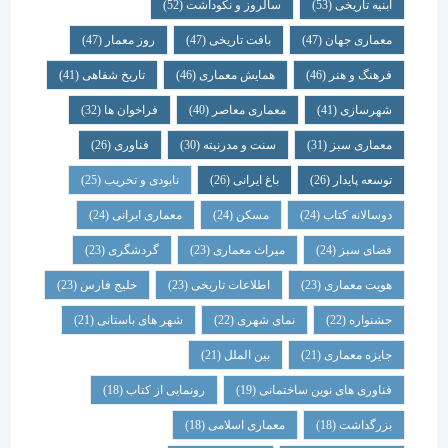
ابنیه تاریخی
(53)
سالروز و نکوداشت
(52)
معماری جهان
(47)
بافت تاریخی
(47)
روز معمار
(47)
فرهنگ و هنر
(46)
همایش معماری
(46)
تاریخ شفاهی
(41)
شهرسازی
(41)
معماری معاصر
(40)
فراخوان ها
(32)
معماری سبز
(31)
سنت و مدرنیته
(30)
فناوری
(26)
توسعه پایدار
(26)
باغ ایرانی
(26)
نابودی و تخریب
(25)
دوسالانه کتاب
(24)
مسکن
(24)
معماری ایرانی
(24)
فضای سبز
(24)
میراث معماری
(23)
گردشگری
(23)
هویت معماری
(23)
اطلاعات تاریخی
(23)
خلیج فارس
(23)
جشنواره
(22)
نمای شهری
(22)
شهر های باستانی
(21)
جایزه معماری
(21)
بین الملل
(21)
فناوری های نوین ساختمانی
(19)
رونمایی از کتاب
(18)
بزرگداشت
(18)
معماری اسلامی
(18)