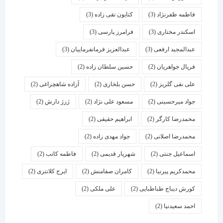
فاطمه ظفرنژاد
(3)
کتایون تقی زاده
(3)
اسكندر مختاری
(3)
فرامرز پارسی
(3)
عبدالمجید ارفعی
(3)
عبدالعزیز فرمانفرماییان
(3)
فریال جواهریان
(2)
حسین سلطان زاده
(2)
علی نقی گلریز
(2)
حسن بلخاری
(2)
آزاده شاهچراغی
(2)
جواد میرحسینی
(2)
مسعود علی نژاد
(2)
ژرژ دارش
(2)
محمدرضا کارگر
(2)
ابراهیم حقیقی
(2)
محمدرضا اصلانی
(2)
جواد مهدی زاده
(2)
اسماعیل جنتی
(2)
شهریار قدیمی
(2)
فاطمه کاتب
(2)
محمدکریم پیرنیا
(2)
کامران صفامنش
(2)
ایرج کلانتری
(2)
کورش دیباج طباطبایی
(2)
علی ملکی
(2)
احمد سعیدنیا
(2)