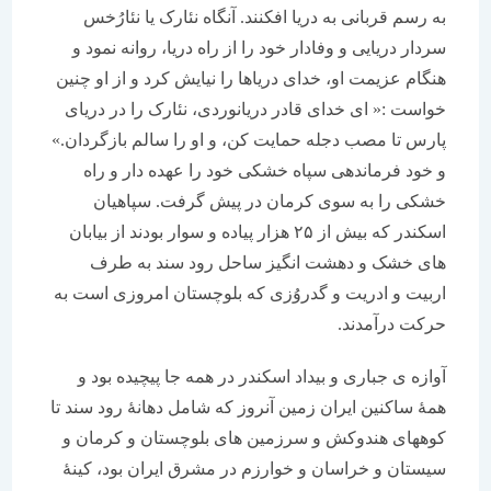
به رسم قربانی به دریا افکنند. آنگاه نئارک یا نئارُخس
سردار دریایی و وفادار خود را از راه دریا، روانه نمود و
هنگام عزیمت او، خدای دریاها را نیایش کرد و از او چنین
خواست :« ای خدای قادر دریانوردی، نئارک را در دریای
پارس تا مصب دجله حمایت کن، و او را سالم بازگردان.»
و خود فرماندهی سپاه خشکی خود را عهده دار و راه
خشکی را به سوی کرمان در پیش گرفت. سپاهیان
اسکندر که بیش از ۲۵ هزار پیاده و سوار بودند از بیابان
های خشک و دهشت انگیز ساحل رود سند به طرف
اربیت و ادریت و گدروُزی که بلوچستان امروزی است به
حرکت درآمدند.
آوازه ی جباری و بیداد اسکندر در همه جا پیچیده بود و
همۀ ساکنین ایران زمین آنروز که شامل دهانۀ رود سند تا
کوههای هندوکش و سرزمین های بلوچستان و کرمان و
سیستان و خراسان و خوارزم در مشرق ایران بود، کینۀ