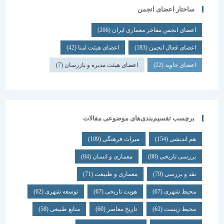
ساختار اعضای انجمن
اعضای انجمن مفاخر معماری ایران
(206)
اعضای فعال انجمن
(183)
اعضای هیئت امنا
(42)
اعضای جاوید
(22)
اعضای هیئت مدیره و بازرسان
(7)
برچسب تقسیم‌بندی‌های موضوعی مقالات
هم اندیشی
(154)
میراث فرهنگی
(109)
بررسی تاریخی
(88)
معماری و انسان
(84)
نقد و بررسی
(79)
معماری و طبیعت
(71)
محیط شهری
(67)
هویت تاریخی
(67)
توسعه شهری
(62)
محیط زیست
(62)
تاریخ معاصر
(60)
منابع طبیعی
(58)