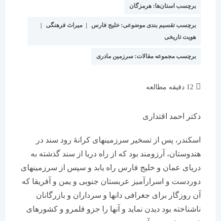
برچسب استان‌ها:
هرمزگان
برچسب تقسیم بندی موضوعی:
خلیج فارس
|
میراث فرهنگی
|
هویت تاریخی
برچسب مجموعه مقالات:
سرزمین مادری
زمان
12 دقیقه مطالعه
مطالعه:
دکتر احمد اقتداری
اسکندر، پس از تسخیر سرزمینهای کرانۀ رود سند در
هندوستان، آرزومند بود که از راه دریا از سند گذشته به
دریای عمان و خلیج فارس راه یابد و سپس از سرزمینهای
دوردست و اسرارآمیز عربستان جنوبی و یمن و آفریقا که
آن روزگار برای جغرافی دانها و سرداران و بازرگانان
ناشناخته بود دیدن نماید و آنها را جزو قلمرو و کشورهای