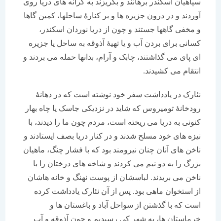
سپاهیان اسکندر برهانند و بگریزند به کرانه های دریا روی
آوردند و در درون جزیره ها و بر کنارۀ ساحلها، کمین گاها
و مخفی گاهها جستند و چون از دریا نوردان اسکندر،
کسانی برای بردن آب و یا تهیۀ آذوقه به ساحل یا جزیره
ای پای می گذاشتند، چابک و آرام، بدانها حمله می بردند و
انتقام می کشیدند.
نئارک در یادداشت سفر خود نوشته است که در دهانۀ
رودخانۀ تومیروس که شاید در نزدیکی جاسک یا چاه بهار
کنونی به دریا می ریخته است، مردم چون ما را دیدند، با
نیزه های خود مسلح شدند و در کنار دریا بصف ایستادند و
ناخن های آنان چنان نیرومند بود که با فشار چنگ، ماهیان
بزرگ را به دو نیم می کردند و شاخه های درختان را با
ناخن می بریدند. لباسشان از پوست نهنگ و خانه هاشان
از استخوان ماهی بود. پس از آن نئارک یادداشت کرده
است که با گذشتن از سواحل آباد و باغستان ها و
خرماستان ها، به شهر کی رسیدیم و چون آذوقه و آب