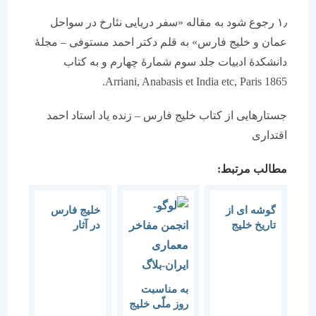
۱٫ رجوع شود به مقاله «سفر دریایی نئارخ در سواحل
عمان و خلیج فارس» به قلم دکتر احمد مستوفی – مجلۀ
دانشکدۀ ادبیات جلد سوم شمارۀ چهارم و به کتاب
Arriani, Anabasis et India etc, Paris 1865.
جستارهایی از کتاب خلیج فارس – زنده یاد استاد احمد
اقتداری
مطالب مرتبط:
گوشه ای از
خلیج فارس
تاریخ خلیج
در آثار
فارس
مورخان
باستان
به مناسبت
روز ملّی خلیج