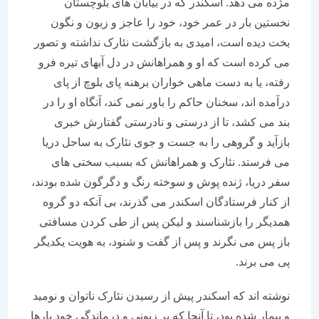
مژده می دهد. اسکندر که در بیابان های بلوچستان
نخستین بار در عمر خود، خود را عاجز و زبون و نگون
بخت دیده است، امیدی به بازگشت نئارک نداشته و تصور
می کرده است که او و همراهانش در دل آبهای تیره فرو
رفته، یا به دست ماهی خواران برهنه پای بلوچ از پای
درآمده اند، سخنان حاکم را باور نمی کند، آنگاه او را در
بند می کشد، تا از درستی و نادرستی گفتارش خبری
بازآید و گروهی را به جست و جوی نئارک به ساحل دریا
می فرستد. نئارک و همراهانش که بسبب سختی های
سفر دریا، ژنده پوش و سوخته رنگ و دگرگون شده بودند،
از کنار فرستادگان اسکندر می گذرند، بی آنکه دو گروه
همدیگر را بازشناسند و لیکن پس از طی کردن مسافتی
باز پس می نگرند و پس از گفت و شنود، به هویت یکدیگر
پی می برند.
نوشته اند که اسکندر پیش از رسیدن نئارک ناتوان و نومید
و بیمار شده بود، تا آنجا که بر زبونی و درماندگی خود بارها