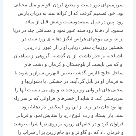
سرزمینهای دور دست و مطیع کردن اقوام و ملل مختلف
بود، خود تصمیم گرفت که از کرانۀ سند به دریای پارس
رود. پس در سال سیصدوبیست وشش قبل از میلاد
مسیح، از دهانۀ رود سند عبور نمود و مسافتی چند در دریا
براند، ولی موجهای هراس انگیز دهانه ی رود سند، در
نخستین روزهای سفر دریایی او را از عبور از دریایی
ناشناخته بر حذر داشت. از آن گذشته، گروهی از سپاهیان
او که می بایست از بلوچستان و کرمان و دشت های
ساحل خلیج فارس گذشته به بین النهرین سرازیر شوند تا
به فرمان او در بابل گردآیند، در خشکی، با دشواریها و
سختی های فراوانی روبرو شدند، و وی می بایست آنها را
سرپرستی کند، تا شاید از خطرهای فراوانی که بر سر راه
آنها بود جان بدر برند. از این رو، اسکندر، در دهانۀ رود
سند، باز ایستاد و رب النوع دریا را ستایش نمود و قربانی
فراوان کرد و در جامهای زرین، بر روی دریا شراب نوشید
و فرمان داد که دو گاو نر و دو جام زرین پر از شراب را