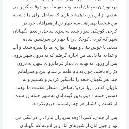
دریانوردان به پایان آمده بود به تهیۀ آب و آذوقه ناگزیر می
شدیم. از این رو، با همۀ خطری که ساحل برای ما داشت،
من شخصاً بهمراهی سه چهار تن از همراهان خود در
کرجی کوچکی سوار شده به سوی ساحل راندیم. نگهبانان
شهر که کرجی کوچکی را با چهار تن سرنشین ساده
دیدند، با خوش بینی و مهمان نوازی ما را پذیره شدند و آب
و غذا به ما دادند، من اجازه گرفتم که به درون شهر بروم،
پس از ورود، به بهانه ی دیدار فرمانروای شهر، به درون
دژ راه یافتم، چون به بام قلعه بر شدم، من و همراهانم
چند نفر نگهبان قلعه را غافلگیر کردیم و کشتیم و به
ناویان که در دریا، نزدیک ساحل، منتظر علامت ما بودند،
دستور حمله دادیم. بدین گونه آنان به شهر حمله ور شده،
از کشت و کشتار هر چه توانستند، دریغ نکردند.
پس از چندی، کمی آذوقه سربازان نئارک را در تنگی می
نهد و چون آنان از شهرهای آباد و پر آذوقه که نگهبانان