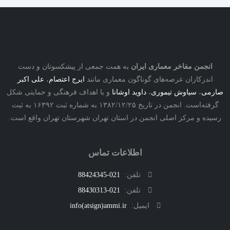
نجمن مفاخر معماری ایران
به همت جمعی از پیشکسوتان و دست
درکاران عرصه‌های گوناگون معماری مانند
ایرج اعتصام
،
علی اکبر
ی
،
سیاوش تیموری
،
داوید اوشانا
و با اهداف فرهنگی و حمایتی شکل
گرفته‌است. انجمن در تاریخ ۱۳۸۲/۱۲/۲۵ به شماره ثبت ۱۶۳۹۲ به ثبت
ه و مرکز اصلی انجمن در استان تهران شهرستان تهران واقع است.
اطلاعات تماس
تلفن:
021-88424345
تلفن:
021-88430313
ایمیل:
info(atsign)ammi.ir