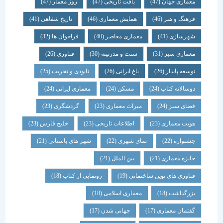
معماری جهان
(47)
بافت تاریخی
(47)
روز معمار
(47)
فرهنگ و هنر
(46)
همایش معماری
(46)
تاریخ شفاهی
(41)
شهرسازی
(41)
معماری معاصر
(40)
فراخوان ها
(32)
معماری سبز
(31)
سنت و مدرنیته
(30)
فناوری
(26)
توسعه پایدار
(26)
باغ ایرانی
(26)
نابودی و تخریب
(25)
دوسالانه کتاب
(24)
مسکن
(24)
معماری ایرانی
(24)
فضای سبز
(24)
میراث معماری
(23)
گردشگری
(23)
هویت معماری
(23)
اطلاعات تاریخی
(23)
خلیج فارس
(23)
جشنواره
(22)
نمای شهری
(22)
شهر های باستانی
(21)
جایزه معماری
(21)
بین الملل
(21)
فناوری های نوین ساختمانی
(19)
رونمایی از کتاب
(18)
بزرگداشت
(18)
معماری اسلامی
(18)
گفتمان معماری
(17)
جهانی شدن
(17)