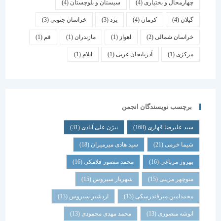
چهارمحال و بختیاری
(4)
سیستان و بلوچستان
(4)
گیلان
(4)
کرمان
(4)
یزد
(3)
خراسان جنوبی
(3)
خراسان شمالی
(2)
اهواز
(1)
مازندران
(1)
قم
(1)
مرکزی
(1)
آذربایجان غربی
(1)
ایلام
(1)
برچسب نویسندگان انجمن
سید علیرضا قهاری
(168)
بیژن علی آبادی
(31)
شیما خرمی
(21)
سید هادی میرمیران
(18)
بهروز مرباغی
(16)
محمد منصور فلامکی
(16)
منوچهر مزینی
(15)
شهریار سیروس
(15)
محمدامین میرفندرسکی
(13)
اردشیر سیروس
(13)
انوشه منصوری
(13)
محمد مهدی محمودی
(13)