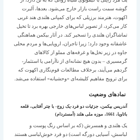
گوشه سمت راست بازار خارج می‌شود. بعدها، آلبرت
اکهوت، هنرمند برزیلی که برای کمپانی هلندی هند غربی
کار می‌کرد، از تصویر لباس‌های خارجی بهره برد تا تخیل
تماشاگران هلندی را تسخیر کند. در آثار بیکمن هماهنگی
عاشقانه وجود دارد؛ زیرا تاجران، اروپایی‌ها و مردم محلی
جاوه در زیر نخل‌ها و غرفه‌های مملو از کالاهای
گرمسیری – بدون هیچ نشانه‌ای از ناآرامی یا استثمار-
گردهم می‌آیند، برخلاف مطالعات قوم‌نگاری اکهوت که
برای ترویج مفاهیم کلیشه‌ای «وحشیانه» استفاده می‌شد.
نمادهای وضعیت
آندریس بیکمن، جزئیات دو فرد-یک زوج- با چتر آفتابی، قلعه
باتاویا، 1661، موزه ملی هلند (آمستردام)
یک هلندی و همسرش (که بر اساس رنگ پوست و
لباسش، آسیایی دورگه است) دو فرد خوش‌لباسی هستند