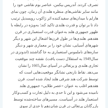
تصرف کردند. آندریس بیکمن، عناصر بوم نقاشی خود را
مانند سایر نقاشی‌های منظره هلندی آن زمان، چون نمای
هارلم با میدان‌های سفیدکننده اثر ژاکوب رویسدیل ترتیب
داد تا بر توان و قدرت هلندی تاکید کند؛ به‌ویژه در رابطه با
ظهور جمهوری هلند به‌عنوان قدرت استعماری در قرن
هفدهم. هلندی‌ها در طول قرن‌ها اشغال این شهر و دیگر
شهرهای آسیایی، نشان خود را بر معماری شهر و دیگر
سازه‌های ناملموس استعماری به جا گذاشتند (اندونزی در
سال1949 به استقلال دست یافت). نقشه چند موقعیت
تجاری هلندی و پرتغالی در آسیای سال1665 را نشان
می‌دهد. نقاط نارنجی نشانگر موقعیت‌هایی است که
توسط شرکت هند شرقی هلند ایجاد شده است. قرن
هفدهم اغلب به عنوان «عصر طلایی» جمهوری هلند
نامیده می‌شود و این تا حدی به دلیل تجارت و کسب‌وکار
استعمار هلند در آسیاست. مسیرهای ساخته‌شده توسط
بازرگانان پرتغالی در قرن شانزدهم تا حدی از سوی