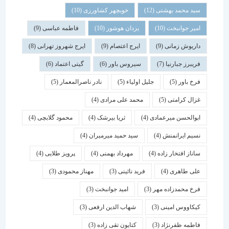
سید محمد بهشتی
(12)
خوبچهر کشاورزی
(10)
امیر جوانبخت
(10)
یزدان هوشور
(10)
فاطمه عباسی
(9)
داریوش زمانی
(9)
ایرج اعتصام
(9)
ایرج شهروز تهرانی
(8)
فریبرز جبارنیا
(7)
سیروس باور
(6)
گیتی اعتماد
(6)
فرخ باور
(5)
جلیل اولیاء
(5)
نادر ناصرالمعمار
(5)
غزال کرامتی
(5)
محمد علی مرادی
(4)
ابوالحسن میرعمادی
(4)
ثریا بیرشک
(4)
محمود گلابچی
(4)
نسیم ایرانمنش
(4)
سید حمید میرمیران
(4)
ساناز افتخار زاده
(4)
مهرداد بهمنی
(4)
پرویز طلایی
(4)
علی طاهری
(4)
فرید نائینی
(3)
مهناز محمودی
(3)
فرخ محمدزاده مهر
(3)
امید جوانبخت
(3)
کیکاووس امینی
(3)
شهاب الدین ارفعی
(3)
فاطمه ظفرنژاد
(3)
کتایون تقی زاده
(3)