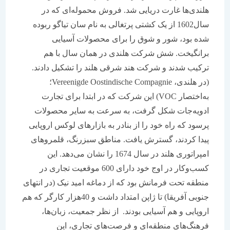
هلندی‌ها غارت دریایی شد. فروش محموله‌ای که در
سال1602 از یک کشتی پرتغالی به نام سان تیاگو ربوده
شده بود، شور و شوق را برای محصولات آسیایی
برانگیخت. شش شرکت هلندی در همان سال با هم
ترکیب شدند و شرکت هند شرقی هلند را تشکیل دادند.
(در هلندی، Vereenigde Oostindische Compagnie؛
به‌اختصار VOC) این شرکت که در ابتدا برای تجارت
ادویه‌جات شکل گرفت، به سرعت به سایر محصولات
پرسود که راه خود را از بنادر به بازارهای لوکس اروپایی
پیدا کردند، گسترش یافت. مناطق سبزرنگ، قلمروهای
امپراتوری هلند در سال 1674 را نشان می‌دهد. این
کسب‌وکار در اوج خود دارای 600 موقعیت تجاری در
منطقه تحت فرمانش بود که از دماغه امید نیک (در انتهای
جنوبی آفریقا) تا ژاپن امتداد داشت و 40هزار کارگر که هم
اروپایی و هم آسیایی بودند. از نظر جمعیت، زبان‌ها،
فرهنگ‌های منطقه‌ای و فرصت‌های تجاری، این