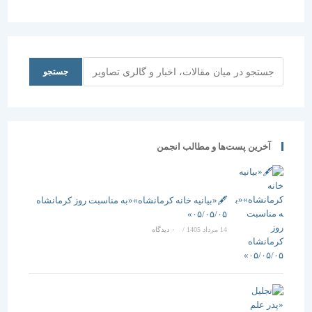
کتاب معماری
است
و شهرسازی
دکتر منوچهر
مزینی در
جستجو
سال های
جستجو
1389-1387
آخرین پست‌ها و مطالب انجمن
🖋️«بیانیه خانه کرمانشاه»«به مناسبت روز کرمانشاه
۰۵/۰۵/۰۵»
14 مرداد 1405
/
۰ دیدگاه