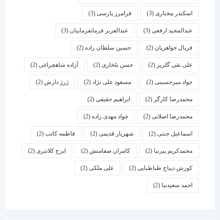
اسكندر مختاری
(3)
فرامرز پارسی
(3)
عبدالمجید ارفعی
(3)
عبدالعزیز فرمانفرماییان
(3)
فریال جواهریان
(2)
حسین سلطان زاده
(2)
علی نقی گلریز
(2)
حسن بلخاری
(2)
آزاده شاهچراغی
(2)
جواد میرحسینی
(2)
مسعود علی نژاد
(2)
ژرژ دارش
(2)
محمدرضا کارگر
(2)
ابراهیم حقیقی
(2)
محمدرضا اصلانی
(2)
جواد مهدی زاده
(2)
اسماعیل جنتی
(2)
شهریار قدیمی
(2)
فاطمه کاتب
(2)
محمدکریم پیرنیا
(2)
کامران صفامنش
(2)
ایرج کلانتری
(2)
کورش دیباج طباطبایی
(2)
علی ملکی
(2)
احمد سعیدنیا
(2)