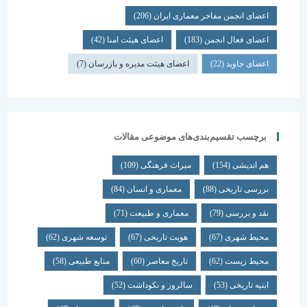
اعضای انجمن مفاخر معماری ایران
(206)
اعضای فعال انجمن
(183)
اعضای هیئت امنا
(42)
اعضای جاوید
(22)
اعضای هیئت مدیره و بازرسان
(7)
برچسب تقسیم‌بندی‌های موضوعی مقالات
هم اندیشی
(154)
میراث فرهنگی
(109)
بررسی تاریخی
(88)
معماری و انسان
(84)
نقد و بررسی
(79)
معماری و طبیعت
(71)
محیط شهری
(67)
هویت تاریخی
(67)
توسعه شهری
(62)
محیط زیست
(62)
تاریخ معاصر
(60)
منابع طبیعی
(58)
ابنیه تاریخی
(53)
سالروز و نکوداشت
(52)