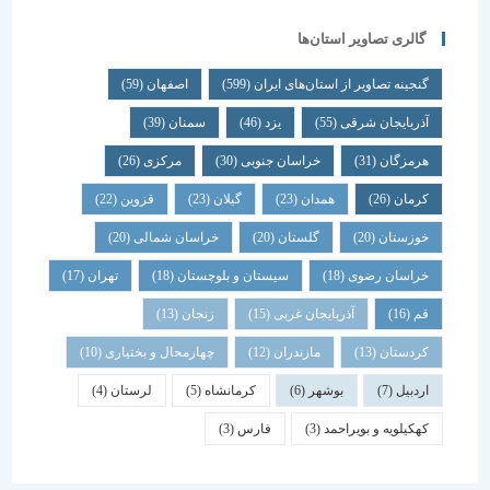
گالری تصاویر استان‌ها
گنجینه تصاویر از استان‌های ایران
(599)
اصفهان
(59)
آذربایجان شرقی
(55)
یزد
(46)
سمنان
(39)
هرمزگان
(31)
خراسان جنوبی
(30)
مرکزی
(26)
کرمان
(26)
همدان
(23)
گیلان
(23)
قزوین
(22)
خوزستان
(20)
گلستان
(20)
خراسان شمالی
(20)
خراسان رضوی
(18)
سیستان و بلوچستان
(18)
تهران
(17)
قم
(16)
آذربایجان غربی
(15)
زنجان
(13)
کردستان
(13)
مازندران
(12)
چهارمحال و بختیاری
(10)
اردبیل
(7)
بوشهر
(6)
کرمانشاه
(5)
لرستان
(4)
کهکیلویه و بویراحمد
(3)
فارس
(3)