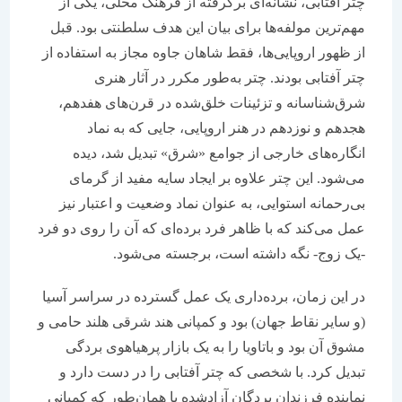
چتر آفتابی، نشانه‌ای برگرفته از فرهنگ محلی، یکی از
مهم‌ترین مولفه‌ها برای بیان این هدف سلطنتی بود. قبل
از ظهور اروپایی‌ها، فقط شاهان جاوه مجاز به استفاده از
چتر آفتابی بودند. چتر به‌طور مکرر در آثار هنری
شرق‌شناسانه و تزئینات خلق‌شده در قرن‌های هفدهم،
هجدهم و نوزدهم در هنر اروپایی، جایی که به نماد
انگاره‌های خارجی از جوامع «شرق» تبدیل شد، دیده
می‌شود. این چتر علاوه بر ایجاد سایه مفید از گرمای
بی‌رحمانه استوایی، به عنوان نماد وضعیت و اعتبار نیز
عمل می‌کند که با ظاهر فرد برده‌ای که آن را روی دو فرد
-یک زوج- نگه داشته است، برجسته می‌شود.
در این زمان، برده‌داری یک عمل گسترده در سراسر آسیا
(و سایر نقاط جهان) بود و کمپانی هند شرقی هلند حامی و
مشوق آن بود و باتاویا را به یک بازار پرهیاهوی بردگی
تبدیل کرد. با شخصی که چتر آفتابی را در دست دارد و
نماینده فرزندان بردگان آزادشده یا همان‌طور که کمپانی