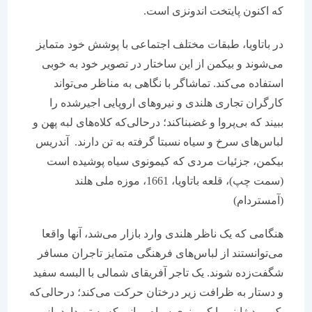
که اکنون پایتخت اندونزی است.
در باتاویا، طبقات مختلف اجتماعی با پوشش خود متمایز
می‌شوند و بیکمن از این ساختار در تصویر خود به خوبی
استفاده می‌کند. تماشاگر با نگاهی به مناظر می‌تواند
کارگران تجاری هلندی و نیروهای اروپایی اجیرشده را
ببیند که بی‌پروا و غضبناکند؛ درحالی‌که کلاه‌های لبه پهن و
لباس‌های سرخ و سیاه نسبتا گرفته به تن دارند. آندریس
بیکمن، جزئیات مردی که کیمونوی سیاه پوشیده است
(سمت چپ)، قلعه باتاویا، 1661، موزه ملی هلند
(آمستردام)
هنگامی که یک ناظر هلندی وارد بازار می‌شد، آنها واقعا
می‌توانستند از لباس‌های فرهنگی متمایز تاجران مسافر
شگفت‌زده شوند. یک تاجر آفریقای شمالی با البسه سفید
و دستار به ظرافت زیر درختان حرکت می‌کند؛ درحالی‌که
یک مرد ژاپنی با کیمونوی سیاه روانی که به تن دارد، از