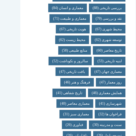
بررسی تاریخی
(88)
معماری و انسان
(84)
نقد و بررسی
(79)
معماری و طبیعت
(71)
محیط شهری
(67)
هویت تاریخی
(67)
توسعه شهری
(62)
محیط زیست
(62)
تاریخ معاصر
(60)
منابع طبیعی
(58)
ابنیه تاریخی
(53)
سالروز و نکوداشت
(52)
معماری جهان
(47)
بافت تاریخی
(47)
روز معمار
(47)
فرهنگ و هنر
(46)
همایش معماری
(46)
تاریخ شفاهی
(41)
شهرسازی
(41)
معماری معاصر
(40)
فراخوان ها
(32)
معماری سبز
(31)
سنت و مدرنیته
(30)
فناوری
(26)
توسعه پایدار
(26)
باغ ایرانی
(26)