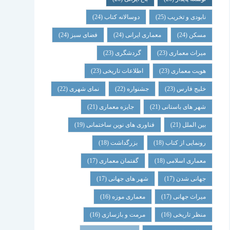
نابودی و تخریب
(25)
دوسالانه کتاب
(24)
مسکن
(24)
معماری ایرانی
(24)
فضای سبز
(24)
میراث معماری
(23)
گردشگری
(23)
هویت معماری
(23)
اطلاعات تاریخی
(23)
خلیج فارس
(23)
جشنواره
(22)
نمای شهری
(22)
شهر های باستانی
(21)
جایزه معماری
(21)
بین الملل
(21)
فناوری های نوین ساختمانی
(19)
رونمایی از کتاب
(18)
بزرگداشت
(18)
معماری اسلامی
(18)
گفتمان معماری
(17)
جهانی شدن
(17)
شهر های جهانی
(17)
میراث جهانی
(17)
معماری موزه
(16)
منظر تاریخی
(16)
مرمت و بازسازی
(16)