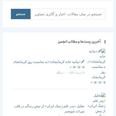
جستجو
جستجو
آخرین پست‌ها و مطالب انجمن
🖋️«بیانیه خانه کرمانشاه»«به مناسبت روز کرمانشاه
۰۵/۰۵/۰۵»
14 مرداد 1405
/
۰ دیدگاه
تجلیل «پدر علم ژنتیک ایران» از تپشِ زندگی در قلب
میراث شوشتر