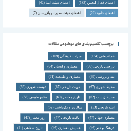
اعضای فعال انجمن
(183)
اعضای هیئت امنا
(42)
اعضای جاوید
(22)
اعضای هیئت مدیره و بازرسان
(7)
برچسب تقسیم‌بندی‌های موضوعی مقالات
هم اندیشی
(154)
میراث فرهنگی
(109)
بررسی تاریخی
(88)
معماری و انسان
(84)
نقد و بررسی
(79)
معماری و طبیعت
(71)
محیط شهری
(67)
هویت تاریخی
(67)
توسعه شهری
(62)
محیط زیست
(62)
تاریخ معاصر
(60)
منابع طبیعی
(58)
ابنیه تاریخی
(53)
سالروز و نکوداشت
(52)
معماری جهان
(47)
بافت تاریخی
(47)
روز معمار
(47)
فرهنگ و هنر
(46)
همایش معماری
(46)
تاریخ شفاهی
(41)