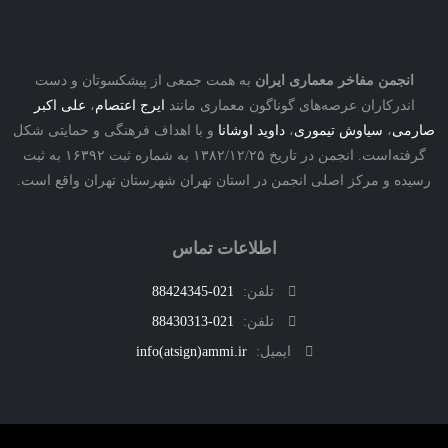
نجمن مفاخر معماری ایران
به همت جمعی از پیشکسوتان و دست
درکاران عرصه‌های گوناگون معماری مانند
ایرج اعتصام
،
علی اکبر
ی
،
سیاوش تیموری
،
داوید اوشانا
و با اهداف فرهنگی و حمایتی شکل
گرفته‌است. انجمن در تاریخ ۱۳۸۲/۱۲/۲۵ به شماره ثبت ۱۶۳۹۲ به ثبت
ه و مرکز اصلی انجمن در استان تهران شهرستان تهران واقع است.
اطلاعات تماس
تلفن:
021-88424345
تلفن:
021-88430313
ایمیل:
info(atsign)ammi.ir