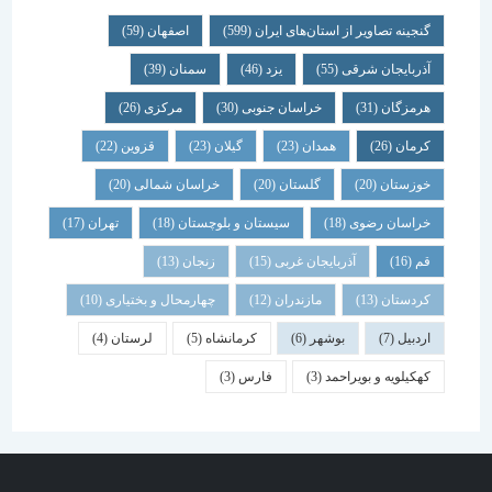
گنجینه تصاویر از استان‌های ایران
(599)
اصفهان
(59)
آذربایجان شرقی
(55)
یزد
(46)
سمنان
(39)
هرمزگان
(31)
خراسان جنوبی
(30)
مرکزی
(26)
کرمان
(26)
همدان
(23)
گیلان
(23)
قزوین
(22)
خوزستان
(20)
گلستان
(20)
خراسان شمالی
(20)
خراسان رضوی
(18)
سیستان و بلوچستان
(18)
تهران
(17)
قم
(16)
آذربایجان غربی
(15)
زنجان
(13)
کردستان
(13)
مازندران
(12)
چهارمحال و بختیاری
(10)
اردبیل
(7)
بوشهر
(6)
کرمانشاه
(5)
لرستان
(4)
کهکیلویه و بویراحمد
(3)
فارس
(3)