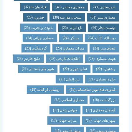
شهرسازی
(41)
معماری معاصر
(40)
فراخوان ها
(32)
معماری سبز
(31)
سنت و مدرنیته
(30)
فناوری
(26)
توسعه پایدار
(26)
باغ ایرانی
(26)
نابودی و تخریب
(25)
دوسالانه کتاب
(24)
مسکن
(24)
معماری ایرانی
(24)
فضای سبز
(24)
میراث معماری
(23)
گردشگری
(23)
هویت معماری
(23)
اطلاعات تاریخی
(23)
خلیج فارس
(23)
جشنواره
(22)
نمای شهری
(22)
شهر های باستانی
(21)
جایزه معماری
(21)
بین الملل
(21)
فناوری های نوین ساختمانی
(19)
رونمایی از کتاب
(18)
بزرگداشت
(18)
معماری اسلامی
(18)
گفتمان معماری
(17)
جهانی شدن
(17)
شهر های جهانی
(17)
میراث جهانی
(17)
معماری موزه
(16)
منظر تاریخی
(16)