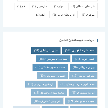
خراسان شمالی
(2)
اهواز
(1)
مازندران
(1)
قم
(1)
مرکزی
(1)
آذربایجان غربی
(1)
ایلام
(1)
برچسب نویسندگان انجمن
سید علیرضا قهاری
(168)
بیژن علی آبادی
(31)
شیما خرمی
(21)
سید هادی میرمیران
(18)
بهروز مرباغی
(16)
محمد منصور فلامکی
(16)
منوچهر مزینی
(15)
شهریار سیروس
(15)
محمدامین میرفندرسکی
(13)
اردشیر سیروس
(13)
انوشه منصوری
(13)
محمد مهدی محمودی
(13)
سید محمد بهشتی
(12)
خوبچهر کشاورزی
(10)