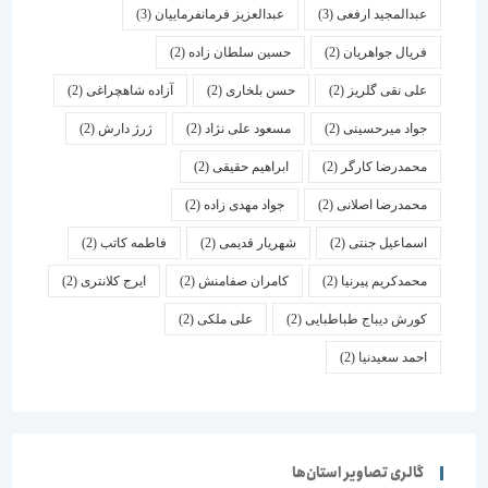
عبدالمجید ارفعی
(3)
عبدالعزیز فرمانفرماییان
(3)
فریال جواهریان
(2)
حسین سلطان زاده
(2)
علی نقی گلریز
(2)
حسن بلخاری
(2)
آزاده شاهچراغی
(2)
جواد میرحسینی
(2)
مسعود علی نژاد
(2)
ژرژ دارش
(2)
محمدرضا کارگر
(2)
ابراهیم حقیقی
(2)
محمدرضا اصلانی
(2)
جواد مهدی زاده
(2)
اسماعیل جنتی
(2)
شهریار قدیمی
(2)
فاطمه کاتب
(2)
محمدکریم پیرنیا
(2)
کامران صفامنش
(2)
ایرج کلانتری
(2)
کورش دیباج طباطبایی
(2)
علی ملکی
(2)
احمد سعیدنیا
(2)
گالری تصاویر استان‌ها