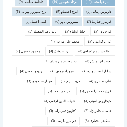
امیر جوانبخت
(10)
یزدان هوشور
(10)
فاطمه عباسی
(9)
داریوش زمانی
(9)
ایرج اعتصام
(9)
ایرج شهروز تهرانی
(8)
فریبرز جبارنیا
(7)
سیروس باور
(6)
گیتی اعتماد
(6)
فرخ باور
(5)
جلیل اولیاء
(5)
نادر ناصرالمعمار
(5)
غزال کرامتی
(5)
محمد علی مرادی
(4)
ابوالحسن میرعمادی
(4)
ثریا بیرشک
(4)
محمود گلابچی
(4)
نسیم ایرانمنش
(4)
سید حمید میرمیران
(4)
ساناز افتخار زاده
(4)
مهرداد بهمنی
(4)
پرویز طلایی
(4)
علی طاهری
(4)
فرید نائینی
(3)
مهناز محمودی
(3)
فرخ محمدزاده مهر
(3)
امید جوانبخت
(3)
کیکاووس امینی
(3)
شهاب الدین ارفعی
(3)
فاطمه ظفرنژاد
(3)
کتایون تقی زاده
(3)
اسكندر مختاری
(3)
فرامرز پارسی
(3)