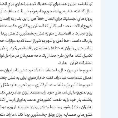
سال گذشته هند به بهانه تحريم‌ها، به‌رغم دريافت معافيت از ا
پروژه‌هاي لجستيك براي اتصال خط‌آهن از اين بندر به زاهدان
خروج ايالات‌متحده امريكا از افغانستان و واگذاري حكومت افغا
براي تجارت با افغانستان هم به شكل چشمگيري كاهش پيدا كرده
بازمانده است، خط آهن بوشهر به شيراز است كه به موازات خ
تكميل كند، اما اين طرح بعد از يك دهه همچنان در مراحل اول
مشاركت در آن ندارد.
اعمال شده است صادرات نفت خام از سوي ايران به شكل چشمگي
تحريم‌ها تاثير پذيرفته است. اثرگذاري سوم تحريم‌ها به شكل 
بيم تحريم‌ها بارنامه‌هاي خود را به مقصد ايران صادر نمي‌كن
‌باشند، بار خود را به مقصد كشورهاي همسايه ايران ارسال كنن
به ايران منتقل شود و مسووليت دور زدن تحريم‌ها از روي دو
كشورهاي همسايه ايران رونق چشمگيري پيدا كند. امارات متح