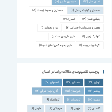
استان سال
(13)
سرزمین مادری
(10)
معماری و کیفیت زندگی
(6)
معماران و محیط زیست
(5)
جهانی شدن
(3)
فناوری
(2)
معمار و مسئولیت اجتماعی
(2)
من و معماری
(1)
تنها یک زمین
(1)
شهر مال من است
(1)
اگر شهردار بودم
(1)
شهر به چه کسی تعلق دارد
(1)
برچسب تقسیم‌بندی مقالات براساس استان
تهران
(146)
همدان
(27)
اصفهان
(20)
بوشهر
(16)
خوزستان
(15)
آذربایجان شرقی
(12)
سمنان
(12)
کردستان
(11)
کرمانشاه
(9)
گلستان
(9)
قزوین
(9)
هرمزگان
(8)
فارس
(6)