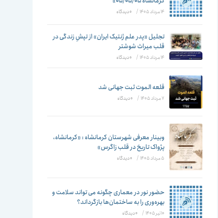
تغییر
کرمانشاه ۰۵/۰۵/۰۵»
14 مرداد 1405
/
۰ دیدگاه
تجلیل «پدر علم ژنتیک ایران» از تپشِ زندگی در
قلب میراث شوشتر
دهید
14 مرداد 1405
/
۰ دیدگاه
قلعه الموت ثبت جهانی شد
7 مرداد 1405
/
۰ دیدگاه
وبینار معرفی شهرستان کرمانشاه : «کرمانشاه،
پژواک تاریخ در قلب زاگرس»
5 مرداد 1405
/
۰ دیدگاه
حضور نور در معماری چگونه می تواند سلامت و
بهره‌وری را به ساختمان‌ها بازگرداند؟
10 تیر 1405
/
۰ دیدگاه