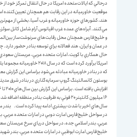
درحالي كه ايالات‌متحده امريكا در حال انتقال تمركز خود از 
موقعيت خاورميانه در اين رقابت هم همچنان تعيين‌كننده است
هند، كشورهاي حوزه خاورميانه و غرب آسيا، بخشي از مهم‌تر
مي‌كنند. آبراه‌هاي عمده غرب اقيانوس آرام شامل كانل سوئز
و خليج‌فارس همچنان محل رقابت‌هاي سرنوشت‌ساز بين‌المل
در عمان و ايران، هند فعالانه براي توسعه بنادر حضور دارد. چ
حال همكاري با كويت، امارات متحده عربي، عربستان سعودي،
امريكا برآورد كرده است كه در 
بوستون كانسالتينگ گروپ سرمايه‌گذاري در بنادر شرق مديت
افزايش يافته است. براساس اين گزارش بين سال‌هاي ۲۰۱۰ تا ۲۰۱۶، معادل
سال‌هاي اخير با شدت بيشتري ادامه پيدا كرده است. بندر 
در سواحل خليج‌فارس امارت دوبي در امارات متحده عربي، بن
عربي، بندر اسلامي جده، در سواحل درياي سرخ عربستان سعو
خليج‌فارس امارت ابوظبي در امارات متحده عربي، بندر شهيد 