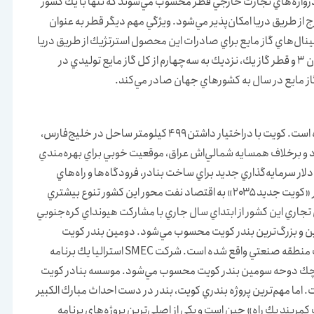
دروازه‌هاي تجارت خارجي قطر محسوب مي‌شوند كه تنها با يك كشور
 از طريق دريا امكان‌پذير مي‌شود. ويژگي مهم ديگر قطر به عنوان
يع (LNG) در جهان، ايجاد ترمينال‌هاي گاز مايع براي صادرات اين محصول استرتژيك از طريق دريا
است. براساس آمار، قطر در سه ترمينال راس لافان ۲، راس لافان ۳ و قطر گاز يك، نزديك به سه‌چهارم از كل گاز مايع توليدي در
كويت بازسازي تمامي بنادر خود را در سال‌هاي اخير آغاز كرده است. كويت با دراختيار داشتن ۴۹۹ كيلومتر ساحل در خليج‌فارس،
 و برخلاف همسايه شمالي‌اش عراق، موقعيت خوبي براي بهره‌مندي
ار سرمايه‌گذاري جديد براي ساخت بنادر، فرودگاه‌ها و راه‌هاي
جديد انجام داده است كه در قالب برنامه بلندمدت چشم‌اندار «كويت جديد ۲۰۳۵» به اقتصاد نفت محور اين كشور تنوع بيشتري
 تجاري اين كشور از ابتداي سال جاري با مشاركت هيونداي كره‌جنوبي
 قديمي‌ترين و بزرگ‌ترين بندر كويت محسوب مي‌شود. دومين بندر كويت
شعيبه است كه در ۴۵ كيلومتري جنوب پايتخت كويت و در يك منطقه صنعتي واقع شده است. شركت SMEC استراليا يك برنامه
 كوچك دوحه سومين بندر كويت محسوب مي‌شود. موسسه بنادر كويت
. اما مهم‌ترين پروژه بندري كويت، بندر در دست احداث مبارك الكبير
 كمربند يك راه» چين است و يكي از اصلي‌ترين پروژه‌هاي برنامه