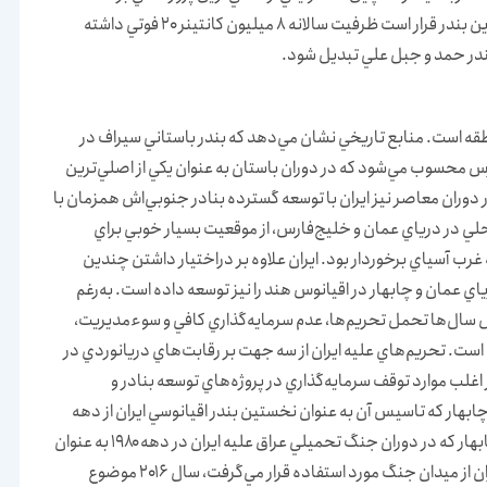
بلندمدت چشم‌انداز «كويت جديد ۲۰۳۵» محسوب مي‌شود. اين بندر قرار است ظرفيت سالانه ۸ ميليون كانتينر ۲۰ فوتي داشته
 بندر حمد و جبل علي تبديل شود.
نطقه است. منابع تاريخي نشان مي‌دهد كه بندر باستاني سيراف در
رس محسوب مي‌شود كه در دوران باستان به عنوان يكي از اصلي‌ترين
دوران معاصر نيز ايران با توسعه گسترده بنادر جنوبي‌اش همزمان با
حلي در درياي عمان و خليج‌فارس، از موقعيت بسيار خوبي براي
ب آسياي برخوردار بود. ايران علاوه بر دراختيار داشتن چندين
اي عمان و چابهار در اقيانوس هند را نيز توسعه داده است. به‌رغم
يل سال‌ها تحمل تحريم‌ها، عدم سرمايه‌گذاري كافي و سوءمديريت،
ست. تحريم‌هاي عليه ايران از سه جهت بر رقابت‌هاي دريانوردي در
اغلب موارد توقف سرمايه‌گذاري در پروژه‌هاي توسعه بنادر و
بهار كه تاسيس آن به عنوان نخستين بندر اقيانوسي ايران از دهه
۱۹۷۰ آغاز شده‌ بود، بارها با توقف و كندي مواجه شده است. چابهار كه در دوران جنگ تحميلي عراق عليه ايران در دهه ۱۹۸۰ به عنوان
يكي از بنادر غربي ايران براي دور كردن هاب تجارت خارجي ايران از ميدان جنگ مورد استفاده قرار مي‌گرفت، سال ۲۰۱۶ موضوع