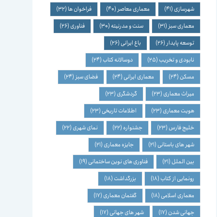
شهرسازی
(41)
معماری معاصر
(40)
فراخوان ها
(32)
معماری سبز
(31)
سنت و مدرنیته
(30)
فناوری
(26)
توسعه پایدار
(26)
باغ ایرانی
(26)
نابودی و تخریب
(25)
دوسالانه کتاب
(24)
مسکن
(24)
معماری ایرانی
(24)
فضای سبز
(24)
میراث معماری
(23)
گردشگری
(23)
هویت معماری
(23)
اطلاعات تاریخی
(23)
خلیج فارس
(23)
جشنواره
(22)
نمای شهری
(22)
شهر های باستانی
(21)
جایزه معماری
(21)
بین الملل
(21)
فناوری های نوین ساختمانی
(19)
رونمایی از کتاب
(18)
بزرگداشت
(18)
معماری اسلامی
(18)
گفتمان معماری
(17)
جهانی شدن
(17)
شهر های جهانی
(17)