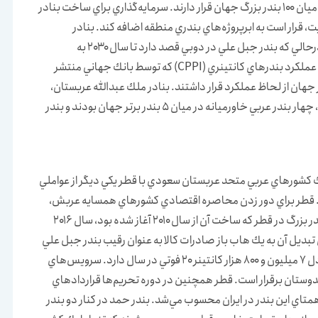
عمان با درياي عمان، از بزرگ‌ترين بنادر منطقه هستند كه در ميان ۱۰۰ بندر بزرگ جهان قرار دارند. سرمايه‌گذاري براي ساخت بنادر
يت، قرار است به ابرپروژه‌هاي بندري منطقه اضافه كند. بنادر
خاورميانه از لحاظ كيفيت هم در سطح جهان كم‌نظير است. در‌حالي كه بندر جبل علي در دوبي قصد دارد تا سال ۲۰۳۰ به
بزرگ‌ترين بندر كانتينري جهان تبديل شود، براساس شاخص عملكرد بندرهاي كانتينري (CPPI) كه توسط بانك جهاني منتشر
۲۰۲ چهار بندر خاورميانه در ميان ۵ بندر برتر جهان از لحاظ عملكرد قرار داشتند. بنادر ملك عبدالله عربستان،
صلاله در عمان، حمد در قطر و خليفه در امارات متحده عربي، چهار بندر عربي خاورميانه در ميان ۵ بندر برتر جهان بودند و بندر
تيك كشورهاي عربي متحد عربستان سعودي با قطر يكي ديگر از عواملي
رد. قطر براي دور زدن محاصره اقتصادي كشورهاي همسايه عربش،
ساخت و ساز در بندر حمد را سرعت بخشيد. فاز نخست اين بندر بزرگ در قطر كه ساخت آن از سال ۲۰۱۰ آغاز شده ‌بود، سال ۲۰۱۶
ه بزرگ اين بندر براي تبديل آن به يك هاب باز صادرات كالا به عنوان رقيب بندر جبل علي
امارات متحده عربي آغاز شد. فاز نهايي اين بندر ظرفيتي معادل ۷ ميليون و ۸۰۰ هزار كانتينر ۲۰ فوتي در سال دارد. سرويس‌هاي
وستان برقرار است. قطر همچنين در دوره تحريم‌ها قراردادهاي
 همتاي اين بندر در ايران محسوب مي‌شد. بندر حمد در كنار دو بندر