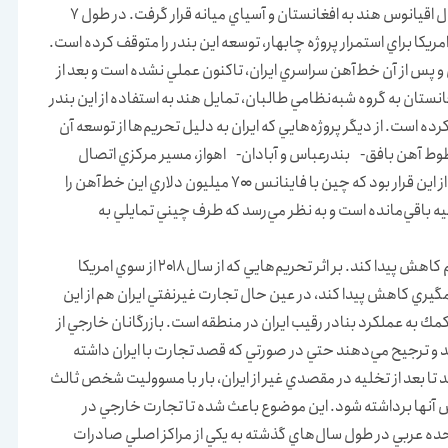
توافقنامه ايران و هند براي توسعه يك كريدور تجاري براي اتصال اقيانوس هند به افغانستان و آسياي ميانه قرار گرفت. در طول ۷
مريكا براي استمرار پروژه چابهار، توسعه اين بندر را متوقف كرده است.
 و پس از آن خط‌آهن سراسري ايران، تاكنون عملي نشده است و بعد از
نستان به گروه شبه‌نظامي طالبان، تمايل هند به استفاده از اين بندر
 است. از ديگر پروژه‌هايي كه ايران به دليل تحريم‌ها از توسعه آن
طوط آهن بافق- بندرعباس و آبادان- اهواز، مسير مركزي اتصال
بنادر جنوبي ايران به خط‌آهن سراسري را فراهم مي‌كرد. پيش از اين قرار بود كه چين با فاينانس ۷۰۰ ميليون دلاري اين خط‌آهن را
يه باقي‌مانده است و به نظر مي‌رسد كه طرف چيني تمايلي به
تحريم‌ها در عين حال باعث شده‌اند كه تردد در بنادر ايران هم كاهش پيدا كند. بر اثر تحريم‌هايي كه از سال ۲۰۱۸ از سوي امريكا
ري كاهش پيدا كند، در عين حال تجارت غيرنفتي ايران هم از اين
كمك به عملكرد بنادر رقيب ايران در منطقه است. بازرگانان خارجي از
ند و ترجيح مي‌دهند حتي در صورتي كه قصد تجارت با ايران داشته
د تا بعد از تخليه در مقصدي غير از ايران، بار با مسووليت شخص ثالث
ش آنها برداشته‌ شود. اين موضوع باعث شده تا تجارت خارجي در
ده عربي در طول سال‌هاي گذشته به يكي از مراكز اصلي صادرات