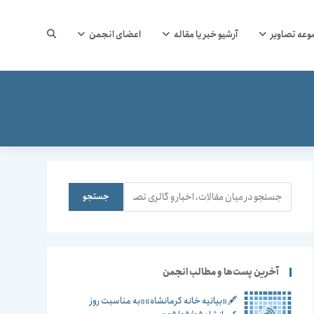
جستجوی
وعه تصاویر
آرشیو خبر یا مقاله
اعضای انجمن
وب
سایت
جستجو
جستجو
را
آخرین پست‌ها و مطالب انجمن
🖋️«بیانیه خانه کرمانشاه»«به مناسبت روز