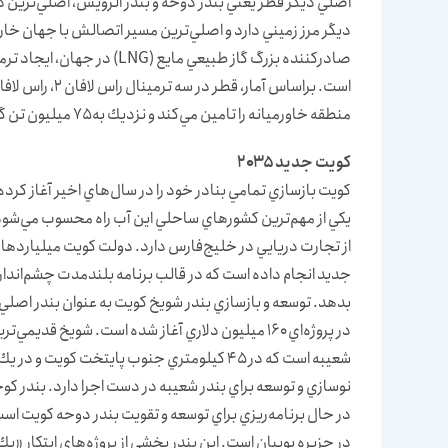
اصلي ديگر قطر يعني بندر دوحه و بندر الرويس، اصلي‌ترين 
ديگر مرز زميني دارد و اصلي‌ترين مسير اتصالش با جهان خارج
صادركننده بزرگ گاز طبيعي ما
منطقه خاورميانه را تامين مي‌كند و نزديك به ۷۵ ميليون تن گاز مايع در سال به كشورهاي جهان صادر مي‌كند.
كويت جديد ۲۰۳۵
يكي از مهم‌ترين كشورهاي ساحلي اين آب راه محسوب مي‌شود
از تجارت دريايي در خليج‌فارس دارد. دولت كويت ميلياردها دل
بدهد. توسعه و بازسازي بندر شويخ كويت به عنوان بندر اصلي
در پروژه‌اي ۱۶۰ ميليون دلاري آغاز شده است. شويخ
نوسازي و توسعه براي بندر شعيبه در دست اجرا دارد. بندر
در حال برنامه‌ريزي براي توسعه و تقويت بندر دوحه كويت است
در جزيره بوبيان است. اين بندر بخشي از پروژه‌هاي ابتكار «يك