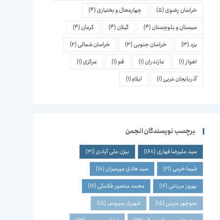
خراسان رضوی
(5)
چهارمحال و بختیاری
(4)
سیستان و بلوچستان
(4)
گیلان
(4)
کرمان
(4)
یزد
(3)
خراسان جنوبی
(3)
خراسان شمالی
(2)
اهواز
(1)
مازندران
(1)
قم
(1)
مرکزی
(1)
آذربایجان غربی
(1)
ایلام
(1)
برچسب نویسندگان انجمن
سید علیرضا قهاری
(168)
بیژن علی آبادی
(31)
شیما خرمی
(21)
سید هادی میرمیران
(18)
بهروز مرباغی
(16)
محمد منصور فلامکی
(16)
منوچهر مزینی
(15)
شهریار سیروس
(15)