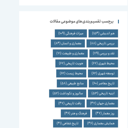
برچسب تقسیم‌بندی‌های موضوعی مقالات
هم اندیشی
(154)
میراث فرهنگی
(109)
بررسی تاریخی
(88)
معماری و انسان
(84)
نقد و بررسی
(79)
معماری و طبیعت
(71)
محیط شهری
(67)
هویت تاریخی
(67)
توسعه شهری
(62)
محیط زیست
(62)
تاریخ معاصر
(60)
منابع طبیعی
(58)
ابنیه تاریخی
(53)
سالروز و نکوداشت
(52)
معماری جهان
(47)
بافت تاریخی
(47)
روز معمار
(47)
فرهنگ و هنر
(46)
همایش معماری
(46)
تاریخ شفاهی
(41)