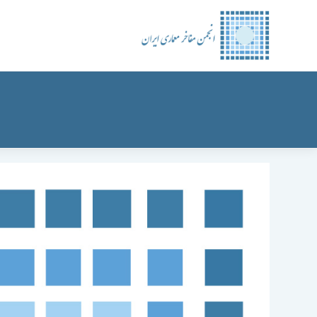
رش
ه
حتوا