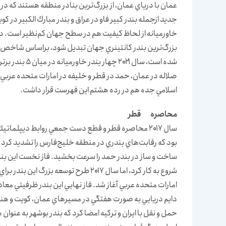
جديد ازجمله بندر كبير فاو در عراق و بندر مبارك الكبير در كو
شده است، سال ۱
اسلامي جده هم در رده هشتم اين فهرست قرار داشت.
محاصره قطر
سال ۲۰۱۷ محاصره قطر و قطع دست جمعي روابط ديپلما
بود كه رقابت‌هاي بندري در منطقه خليج‌فارس را تشديد ك
شروع به كار كرد، اما سال ۲۰۱۷ طرح توسع
دايم دريايي به صورت هفتگي در مسيرهاي عمان، كويت و هند
حمل و نقل با ايران و تركيه امضا كرد كه بندر بوشهر به عنوان