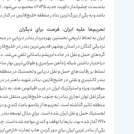
‌باشد و به يكي از بزرگ‌ترين بنادر منطقه خليج‌فارس در كنار
تحريم‌ها عليه ايران، فرصت براي ديگران
ايران به لحاظ تاريخي نخستين بهره‌بردار بنادر دريايي در م
نزديكي كنگان در استان بوشهر، قديمي‌ترين بندر در خليج‌فا
گره‌هاي حمل و نقل در جاده ابريشم باستاني تلقي مي‌شد. در 
دراختيار داشتن شبكه راه‌آهن سراسري و طولاني‌ترين نوار سا
تسلط بر رقابت‌هاي حمل و نقل دريايي و لجستيك در منطقه غر
بندر كانتينري و نفتي در خليج‌فارس، بنادر شهيد باهنر در دري
موقعيت ويژه و استراتژيك ايران در غرب اقيانوس هند، به دل
مركز ثقل توان تجاري بنادر به جنوب خليج‌فارس منتقل شده ا
منطقه تاثير گذاشته است. تحريم‌ها از يك‌سو باعث كندي و در 
لجستيك حمل و نقل ايران شده است. براي مثال توسعه بندر چا