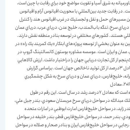
خاورميانه به شرق آسيا و تقويت مواضع خود براي رقابت با چين است،
. در رقابت جديد بين‌المللي با محوريت اقيانوس آرام و اقيانوس
ين مسيرهاي حمل و نقل و لجستيك در غرب اقيانوس هند را كنترل
، درياي سرخ، تنگه باب‌المندب، خليج عدن، درياي عرب، درياي عمان
لي هستند. كشورهاي مختلفي در توسعه بنادر منطقه نقش دارند.
ين به عنوان بخشي از توسعه پروژه‌هاي ابتكار «يك كمربند يك راه» در
 عمان و ايران است. موسسه مشاوره بوستون كانسالتينگ گروپ در
سال ۲۰۱۸ خاورميانه مجموعا يك‌پنجم از كل تجارت دريايي جهان را دراختيار داشت. ارزش كالاهايي
كه در بنادر خاورميانه مبادله مي‌شود براساس اين گزارش معادل ۳درصد از كل توليد ناخالص جهان است. براساس گزارش
رانه، خليج‌فارس، درياي عمان و درياي سرخ به شكل چشمگيري
۱۶ ميليون كانتينر ۲۰ فوتي به ظرفيت بنادر منطقه اضافه شده است كه معادل ۷درصد رشد در سال است. اين رقم در طول
ملك عبدالله در سواحل درياي سرخ عربستان سعودي، بندر جبل علي،
در زايد، در سواحل خليج‌فارس امارت ابوظبي در امارات متحده
دي، بندر حمد، در سواحل خليج‌فارس قطر، بندر خليفه در سواحل
رجايي در سواحل خليج‌فارس ايران و بنادر صحار و صلاله در سواحل