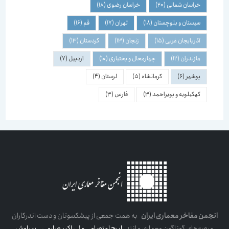
خراسان شمالی
(20)
خراسان رضوی
(18)
سیستان و بلوچستان
(18)
تهران
(17)
قم
(16)
آذربایجان غربی
(15)
زنجان
(13)
کردستان
(13)
مازندران
(12)
چهارمحال و بختیاری
(10)
اردبیل
(7)
بوشهر
(6)
کرمانشاه
(5)
لرستان
(4)
کهکیلویه و بویراحمد
(3)
فارس
(3)
انجمن مفاخر معماری ایران
به همت جمعی از پیشکسوتان و دست اندرکاران
عرصه‌های گوناگون معماری مانند
ایرج اعتصام
،
علی اکبر صارمی
،
سیاوش