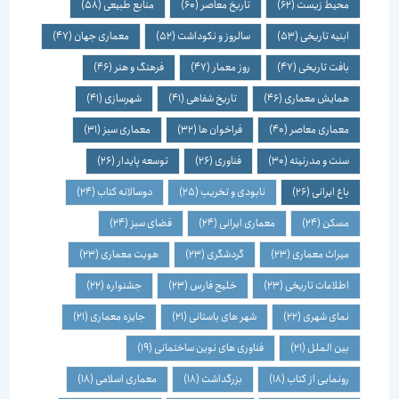
محیط زیست
(62)
تاریخ معاصر
(60)
منابع طبیعی
(58)
ابنیه تاریخی
(53)
سالروز و نکوداشت
(52)
معماری جهان
(47)
بافت تاریخی
(47)
روز معمار
(47)
فرهنگ و هنر
(46)
همایش معماری
(46)
تاریخ شفاهی
(41)
شهرسازی
(41)
معماری معاصر
(40)
فراخوان ها
(32)
معماری سبز
(31)
سنت و مدرنیته
(30)
فناوری
(26)
توسعه پایدار
(26)
باغ ایرانی
(26)
نابودی و تخریب
(25)
دوسالانه کتاب
(24)
مسکن
(24)
معماری ایرانی
(24)
فضای سبز
(24)
میراث معماری
(23)
گردشگری
(23)
هویت معماری
(23)
اطلاعات تاریخی
(23)
خلیج فارس
(23)
جشنواره
(22)
نمای شهری
(22)
شهر های باستانی
(21)
جایزه معماری
(21)
بین الملل
(21)
فناوری های نوین ساختمانی
(19)
رونمایی از کتاب
(18)
بزرگداشت
(18)
معماری اسلامی
(18)