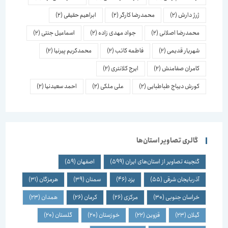
ژرژ دارش
(2)
محمدرضا کارگر
(2)
ابراهیم حقیقی
(2)
محمدرضا اصلانی
(2)
جواد مهدی زاده
(2)
اسماعیل جنتی
(2)
شهریار قدیمی
(2)
فاطمه کاتب
(2)
محمدکریم پیرنیا
(2)
کامران صفامنش
(2)
ایرج کلانتری
(2)
کورش دیباج طباطبایی
(2)
علی ملکی
(2)
احمد سعیدنیا
(2)
گالری تصاویر استان‌ها
گنجینه تصاویر از استان‌های ایران
(599)
اصفهان
(59)
آذربایجان شرقی
(55)
یزد
(46)
سمنان
(39)
هرمزگان
(31)
خراسان جنوبی
(30)
مرکزی
(26)
کرمان
(26)
همدان
(23)
گیلان
(23)
قزوین
(22)
خوزستان
(20)
گلستان
(20)