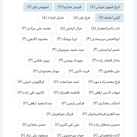
ایرج شهروز تهرانی
(8)
فریبرز جبارنیا
(7)
سیروس باور
(6)
گیتی اعتماد
(6)
فرخ باور
(5)
جلیل اولیاء
(5)
نادر ناصرالمعمار
(5)
غزال کرامتی
(5)
محمد علی مرادی
(4)
ابوالحسن میرعمادی
(4)
ثریا بیرشک
(4)
محمود گلابچی
(4)
نسیم ایرانمنش
(4)
سید حمید میرمیران
(4)
ساناز افتخار زاده
(4)
مهرداد بهمنی
(4)
پرویز طلایی
(4)
علی طاهری
(4)
فرید نائینی
(3)
مهناز محمودی
(3)
فرخ محمدزاده مهر
(3)
امید جوانبخت
(3)
کیکاووس امینی
(3)
شهاب الدین ارفعی
(3)
فاطمه ظفرنژاد
(3)
کتایون تقی زاده
(3)
اسكندر مختاری
(3)
فرامرز پارسی
(3)
عبدالمجید ارفعی
(3)
عبدالعزیز فرمانفرماییان
(3)
فریال جواهریان
(2)
حسین سلطان زاده
(2)
علی نقی گلریز
(2)
حسن بلخاری
(2)
آزاده شاهچراغی
(2)
جواد میرحسینی
(2)
مسعود علی نژاد
(2)