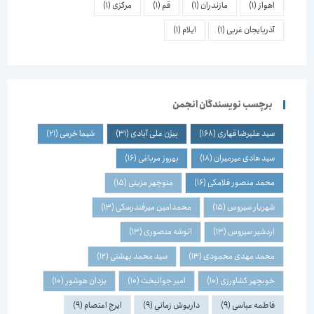
اهواز
(1)
مازندران
(1)
قم
(1)
مرکزی
(1)
آذربایجان غربی
(1)
ایلام
(1)
برچسب نویسندگان انجمن
سید علیرضا قهاری
(168)
بیژن علی آبادی
(31)
شیما خرمی
(21)
سید هادی میرمیران
(18)
بهروز مرباغی
(16)
محمد منصور فلامکی
(16)
منوچهر مزینی
(15)
شهریار سیروس
(15)
محمدامین میرفندرسکی
(13)
اردشیر سیروس
(13)
انوشه منصوری
(13)
محمد مهدی محمودی
(13)
سید محمد بهشتی
(12)
خوبچهر کشاورزی
(10)
امیر جوانبخت
(10)
یزدان هوشور
(10)
فاطمه عباسی
(9)
داریوش زمانی
(9)
ایرج اعتصام
(9)