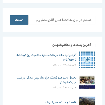
جستجو
جستجو
آخرین پست‌ها و مطالب انجمن
🖋️«بیانیه خانه کرمانشاه»«به مناسبت روز کرمانشاه
۰۵/۰۵/۰۵»
14 مرداد 1405
/
۰ دیدگاه
تجلیل «پدر علم ژنتیک ایران» از تپشِ زندگی در قلب
میراث شوشتر
14 مرداد 1405
/
۰ دیدگاه
قلعه الموت ثبت جهانی شد