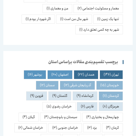
معمار و مسئولیت اجتماعی
(2)
من و معماری
(1)
تنها یک زمین
(1)
شهر مال من است
(1)
اگر شهردار بودم
(1)
شهر به چه کسی تعلق دارد
(1)
برچسب تقسیم‌بندی مقالات براساس استان
تهران
(146)
همدان
(27)
اصفهان
(20)
بوشهر
(16)
خوزستان
(15)
آذربایجان شرقی
(12)
سمنان
(12)
کردستان
(11)
کرمانشاه
(9)
گلستان
(9)
قزوین
(9)
هرمزگان
(8)
فارس
(6)
خراسان رضوی
(5)
چهارمحال و بختیاری
(4)
سیستان و بلوچستان
(4)
گیلان
(4)
کرمان
(4)
یزد
(3)
خراسان جنوبی
(3)
خراسان شمالی
(2)