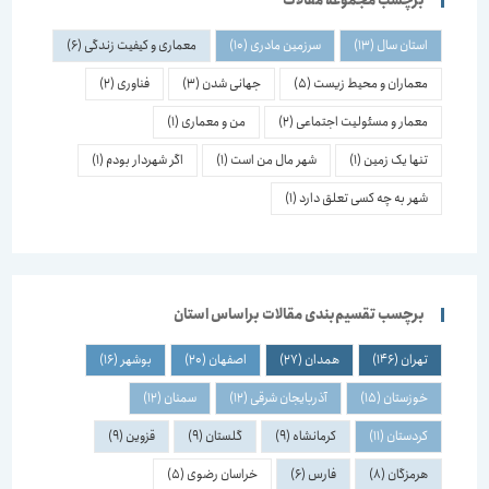
برچسب مجموعه مقالات
استان سال
(13)
سرزمین مادری
(10)
معماری و کیفیت زندگی
(6)
معماران و محیط زیست
(5)
جهانی شدن
(3)
فناوری
(2)
معمار و مسئولیت اجتماعی
(2)
من و معماری
(1)
تنها یک زمین
(1)
شهر مال من است
(1)
اگر شهردار بودم
(1)
شهر به چه کسی تعلق دارد
(1)
برچسب تقسیم‌بندی مقالات براساس استان
تهران
(146)
همدان
(27)
اصفهان
(20)
بوشهر
(16)
خوزستان
(15)
آذربایجان شرقی
(12)
سمنان
(12)
کردستان
(11)
کرمانشاه
(9)
گلستان
(9)
قزوین
(9)
هرمزگان
(8)
فارس
(6)
خراسان رضوی
(5)