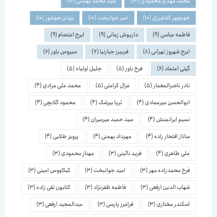
محمد مهدی محمودی
(13)
سید محمد بهشتی
(12)
خوبچهر کشاورزی
(10)
امیر جوانبخت
(10)
یزدان هوشور
(10)
فاطمه عباسی
(9)
داریوش زمانی
(9)
ایرج اعتصام
(9)
ایرج شهروز تهرانی
(8)
فریبرز جبارنیا
(7)
سیروس باور
(6)
گیتی اعتماد
(6)
فرخ باور
(5)
جلیل اولیاء
(5)
نادر ناصرالمعمار
(5)
غزال کرامتی
(5)
محمد علی مرادی
(4)
ابوالحسن میرعمادی
(4)
ثریا بیرشک
(4)
محمود گلابچی
(4)
نسیم ایرانمنش
(4)
سید حمید میرمیران
(4)
ساناز افتخار زاده
(4)
مهرداد بهمنی
(4)
پرویز طلایی
(4)
علی طاهری
(4)
فرید نائینی
(3)
مهناز محمودی
(3)
فرخ محمدزاده مهر
(3)
امید جوانبخت
(3)
کیکاووس امینی
(3)
شهاب الدین ارفعی
(3)
فاطمه ظفرنژاد
(3)
کتایون تقی زاده
(3)
اسكندر مختاری
(3)
فرامرز پارسی
(3)
عبدالمجید ارفعی
(3)