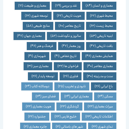
معماری و انسان
(84)
نقد و بررسی
(79)
معماری و طبیعت
(71)
محیط شهری
(67)
هویت تاریخی
(67)
توسعه شهری
(62)
محیط زیست
(62)
تاریخ معاصر
(60)
منابع طبیعی
(58)
ابنیه تاریخی
(53)
سالروز و نکوداشت
(52)
معماری جهان
(47)
بافت تاریخی
(47)
روز معمار
(47)
فرهنگ و هنر
(46)
همایش معماری
(46)
تاریخ شفاهی
(41)
شهرسازی
(41)
معماری معاصر
(40)
فراخوان ها
(32)
معماری سبز
(31)
سنت و مدرنیته
(30)
فناوری
(26)
توسعه پایدار
(26)
باغ ایرانی
(26)
نابودی و تخریب
(25)
دوسالانه کتاب
(24)
مسکن
(24)
معماری ایرانی
(24)
فضای سبز
(24)
میراث معماری
(23)
گردشگری
(23)
هویت معماری
(23)
اطلاعات تاریخی
(23)
خلیج فارس
(23)
جشنواره
(22)
نمای شهری
(22)
شهر های باستانی
(21)
جایزه معماری
(21)