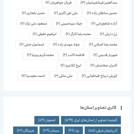
عبدالعزیز فرمانفرماییان
(3)
فریال جواهریان
(2)
حسین سلطان زاده
(2)
علی نقی گلریز
(2)
حسن بلخاری
(2)
آزاده شاهچراغی
(2)
جواد میرحسینی
(2)
مسعود علی نژاد
(2)
ژرژ دارش
(2)
محمدرضا کارگر
(2)
ابراهیم حقیقی
(2)
محمدرضا اصلانی
(2)
جواد مهدی زاده
(2)
اسماعیل جنتی
(2)
شهریار قدیمی
(2)
فاطمه کاتب
(2)
محمدکریم پیرنیا
(2)
کامران صفامنش
(2)
ایرج کلانتری
(2)
کورش دیباج طباطبایی
(2)
علی ملکی
(2)
احمد سعیدنیا
(2)
گالری تصاویر استان‌ها
گنجینه تصاویر از استان‌های ایران
(599)
اصفهان
(59)
آذربایجان شرقی
(55)
یزد
(46)
سمنان
(39)
هرمزگان
(31)