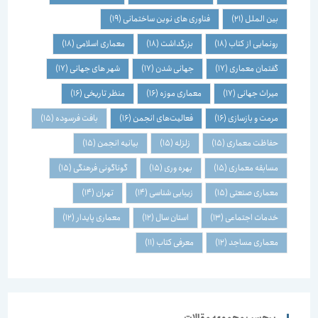
بین الملل
(21)
فناوری های نوین ساختمانی
(19)
رونمایی از کتاب
(18)
بزرگداشت
(18)
معماری اسلامی
(18)
گفتمان معماری
(17)
جهانی شدن
(17)
شهر های جهانی
(17)
میراث جهانی
(17)
معماری موزه
(16)
منظر تاریخی
(16)
مرمت و بازسازی
(16)
فعالیت‌های انجمن
(16)
بافت فرسوده
(15)
حفاظت معماری
(15)
زلزله
(15)
بیانیه انجمن
(15)
مسابقه معماری
(15)
بهره وری
(15)
گوناگونی فرهنگی
(15)
معماری صنعتی
(15)
زیبایی شناسی
(14)
تهران
(14)
خدمات اجتماعی
(13)
استان سال
(12)
معماری پایدار
(12)
معماری مساجد
(12)
معرفی کتاب
(11)