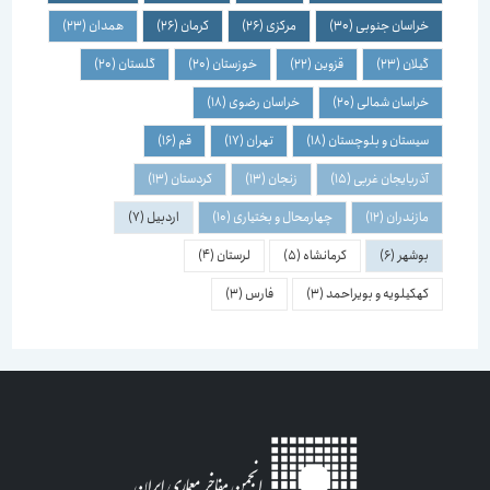
خراسان جنوبی
(30)
مرکزی
(26)
کرمان
(26)
همدان
(23)
گیلان
(23)
قزوین
(22)
خوزستان
(20)
گلستان
(20)
خراسان شمالی
(20)
خراسان رضوی
(18)
سیستان و بلوچستان
(18)
تهران
(17)
قم
(16)
آذربایجان غربی
(15)
زنجان
(13)
کردستان
(13)
مازندران
(12)
چهارمحال و بختیاری
(10)
اردبیل
(7)
بوشهر
(6)
کرمانشاه
(5)
لرستان
(4)
کهکیلویه و بویراحمد
(3)
فارس
(3)