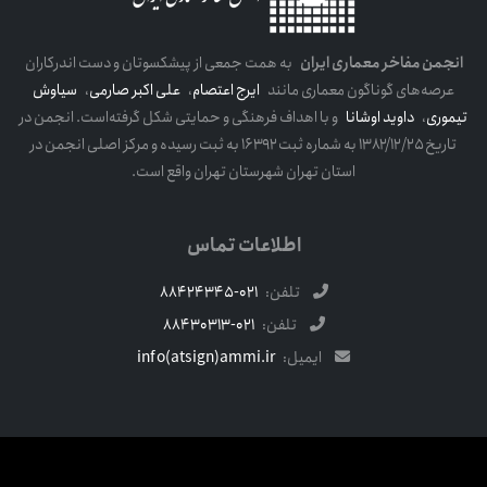
انجمن مفاخر معماری ایران
به همت جمعی از پیشکسوتان و دست اندرکاران
عرصه‌های گوناگون معماری مانند
ایرج اعتصام
،
علی اکبر صارمی
،
سیاوش
تیموری
،
داوید اوشانا
و با اهداف فرهنگی و حمایتی شکل گرفته‌است. انجمن در
تاریخ ۱۳۸۲/۱۲/۲۵ به شماره ثبت ۱۶۳۹۲ به ثبت رسیده و مرکز اصلی انجمن در
استان تهران شهرستان تهران واقع است.
اطلاعات تماس
تلفن:
021-88424345
تلفن:
021-88430313
ایمیل:
info(atsign)ammi.ir