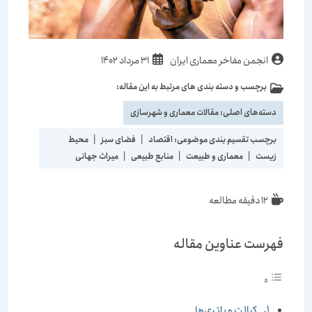
نویسندهٔ
نوشته
انجمن مفاخر معماری ایران
31 مرداد 1402
نوشته:
منتشر
برچسب و دسته بندی های مرتبط به این مقاله:
دسته‌
شده
نوشته:
است:
دسته‌های اصلی:
مقالات معماری و شهرسازی
برچسب تقسیم بندی موضوعی:
اقتصاد
|
فضای سبز
|
محیط
زیست
|
معماری و طبیعت
|
منابع طبیعی
|
میراث جهانی
زمان
12 دقیقه مطالعه
مطالعه:
فهرست عناوین مقاله
کبالت و باتری‌‌‌‌‌‌ها