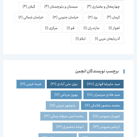
چهارمحال و بختیاری
(4)
سیستان و بلوچستان
(4)
گیلان
(4)
کرمان
(4)
یزد
(3)
خراسان جنوبی
(3)
خراسان شمالی
(2)
اهواز
(1)
مازندران
(1)
قم
(1)
مرکزی
(1)
آذربایجان غربی
(1)
ایلام
(1)
برچسب نویسندگان انجمن
سید علیرضا قهاری
(168)
بیژن علی آبادی
(31)
شیما خرمی
(21)
سید هادی میرمیران
(18)
بهروز مرباغی
(16)
محمد منصور فلامکی
(16)
منوچهر مزینی
(15)
شهریار سیروس
(15)
محمدامین میرفندرسکی
(13)
اردشیر سیروس
(13)
انوشه منصوری
(13)