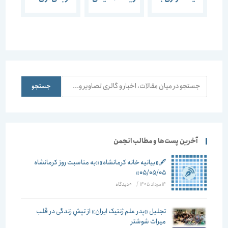
سود سیاره
امنیت ایران و
گرمایش
زمین است؟
منطقه را
جهانی
تهدید می‌کند
جستجو
جستجو
آخرین پست‌ها و مطالب انجمن
🖋️«بیانیه خانه کرمانشاه»«به مناسبت روز کرمانشاه
۰۵/۰۵/۰۵»
14 مرداد 1405
/
۰ دیدگاه
تجلیل «پدر علم ژنتیک ایران» از تپشِ زندگی در قلب
میراث شوشتر