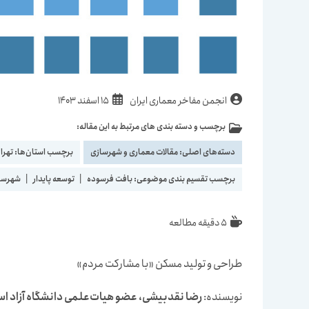
نویسندهٔ
نوشته
انجمن مفاخر معماری ایران
15 اسفند 1403
نوشته:
منتشر
برچسب و دسته بندی های مرتبط به این مقاله:
دسته‌
شده
نوشته:
است:
دسته‌های اصلی:
مقالات معماری و شهرسازی
برچسب استان‌ها:
تهرا
برچسب تقسیم بندی موضوعی:
بافت فرسوده
|
توسعه پایدار
|
شهرسا
زمان
5 دقیقه مطالعه
مطالعه:
طراحی و تولید مسکن «با مشارکت مردم»
نویسنده:
رضا نقدبیشی، عضو هیات‌علمی دانشگاه آزاد اس