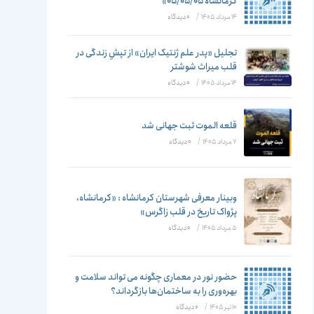
تغییر
کرمانشاه ۰۵/۰۵/۰۵»
14 مرداد 1405
/
۰ دیدگاه
تجلیل «پدر علم ژنتیک ایران» از تپشِ زندگی در
قلب میراث شوشتر
دهید
14 مرداد 1405
/
۰ دیدگاه
قلعه الموت ثبت جهانی شد
7 مرداد 1405
/
۰ دیدگاه
وبینار معرفی شهرستان کرمانشاه : «کرمانشاه،
پژواک تاریخ در قلب زاگرس»
5 مرداد 1405
/
۰ دیدگاه
حضور نور در معماری چگونه می تواند سلامت و
بهره‌وری را به ساختمان‌ها بازگرداند؟
10 تیر 1405
/
۰ دیدگاه