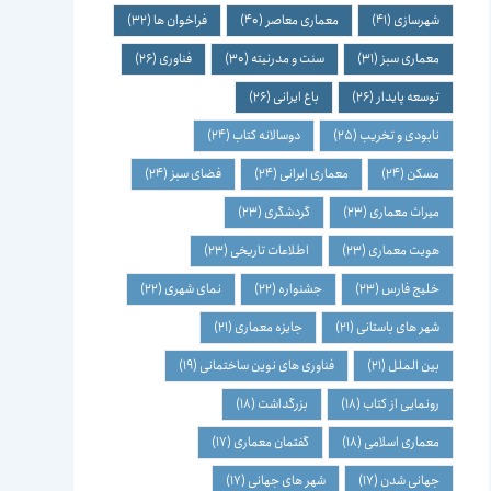
شهرسازی
(41)
معماری معاصر
(40)
فراخوان ها
(32)
معماری سبز
(31)
سنت و مدرنیته
(30)
فناوری
(26)
توسعه پایدار
(26)
باغ ایرانی
(26)
نابودی و تخریب
(25)
دوسالانه کتاب
(24)
مسکن
(24)
معماری ایرانی
(24)
فضای سبز
(24)
میراث معماری
(23)
گردشگری
(23)
هویت معماری
(23)
اطلاعات تاریخی
(23)
خلیج فارس
(23)
جشنواره
(22)
نمای شهری
(22)
شهر های باستانی
(21)
جایزه معماری
(21)
بین الملل
(21)
فناوری های نوین ساختمانی
(19)
رونمایی از کتاب
(18)
بزرگداشت
(18)
معماری اسلامی
(18)
گفتمان معماری
(17)
جهانی شدن
(17)
شهر های جهانی
(17)