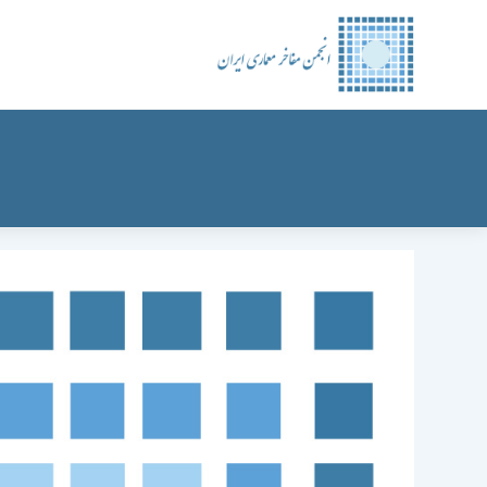
رش
ه
حتوا