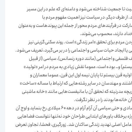
ت تا جمعیت شناخته می‌شود و دامنه‌ای که علم در این مسیر
رد. از طرف دیگر، در سیاست نیز اهمیت مفهوم مردم با
ارکت در فرآیندهای مردم محور از جمله این پیوندهاست و به‌عنوان
رخداد دارند، محسوب می‌شوند.
دن مردم برای تحقق «امر زندگی» است. روند سکنی‌گزینی نیز
 یا ایجاد حیات سیاسی و اجتماعی را در بر می‌گیرد، تعریف می‌شود.
 فلسفی و اجتماعی (مانند دوره رنسانس)، سیاسی (از قبیل
یستم) و… بوده است، عموما نقش زیادی به مردم در امر «تولید»
یه قرن بیستم تا پایان نیمه اول این قرن، عموما معماران و
داشتند و مهندسان در سایر رشته‌هایی که ارتباط با مساله «ساخت»
یچه مدرنیته که تحقق آن با مانیفست‌هایی مانند «خانه ماشینی
خانه‌ها بودند را در نظر نگرفت.
این «نادیده انگاری مردم» باعث شد تا تبعات اجتماعی و اقتصادی و حتی سیاسی آن آرام آرام در دهه‌ 60 میلادی رخ بنماید و اوج آن
Pruit) نمود پیدا کرد. این پروژه برخلاف باورهای ابتدایی طراحان خود نه‌تنها نتوانست فضاهایی
ه عامل اصلی تهدید زندگی ساکنان شد. زورگیری، فحشا، تجاوز، تعرض