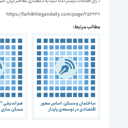
1. رای اطلاعات بیشتر نگاه کنید به 1) معماری معاصر ایران، امیر بانی مسعود؛ ۲) ساختمان‌سازی با مردم، حسن فتحی.
https://farhikhtegandaily.com/page/252637
مطالب مرتبط:
ساختمان و مسکن، اساس محور
هم اندیشی “تد
اقتصادی در توسعه‌ی پایدار
مسکن سازی و
فرسوده”