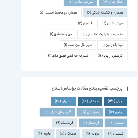
استان سال
(13)
سرزمین مادری
(10)
معماری و کیفیت زندگی
(6)
معماران و محیط زیست
(5)
جهانی شدن
(3)
فناوری
(2)
معمار و مسئولیت اجتماعی
(2)
من و معماری
(1)
تنها یک زمین
(1)
شهر مال من است
(1)
اگر شهردار بودم
(1)
شهر به چه کسی تعلق دارد
(1)
برچسب تقسیم‌بندی مقالات براساس استان
تهران
(146)
همدان
(27)
اصفهان
(20)
بوشهر
(16)
خوزستان
(15)
آذربایجان شرقی
(12)
سمنان
(12)
کردستان
(11)
کرمانشاه
(9)
گلستان
(9)
قزوین
(9)
هرمزگان
(8)
فارس
(6)