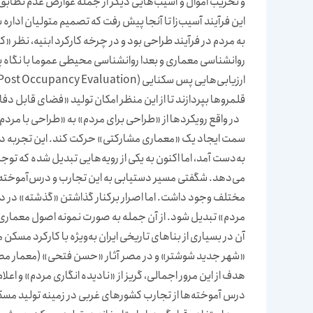
و تخریب اموال و آسیب‌هایی دیگر از جمله عوارض عدم تطابق 
این فرآیند آسیب‌زا تا آنجا پیش رفت که تصمیم متولیان اداره 
به مردم در فرآیند طراحی بود و در چرخه کارکرد ابنیه، نظر «کا
روانشناسی معماری و بعدا روانشناسی محیطی عموما با نگاه پ
قلمروها بپردازند تا از این منظر امکان تولید «فضای قابل دفاع
در واقع رویکردها از «طراحی برای مردم» به «طراحی با مردم» و 
سمت ایجاد یک «معماری مشارکتی» حرکت کند. این تجربه دنیای
به‌دست آمد، اما اکنون به یکی از رویه‌هایی تبدیل شده که توجه
می‌دهد. شگفتی مسیر دستیابی به این تجارب و درس‌آموخته‌ه
مختلف وجود داشت. اما اصرار برکنار گذاشتن «گذشته» در دورا
مردم» تبدیل شود. از آن جمله به صورت نمونه اصول معماری ایر
آن در بسیاری از بناهای تاریخی ایران به‌ویژه با کارکرد مسک
«شهر جدید شوشتر» و در مصر آثار «حسن فتحی» (معمار مصری)
هدف از این مرور اجمالی، گریز از «نادیده انگاری مردم» و 
درس آموخته‌ها از تجارب کشورهای غربی در زمینه تولید مسک