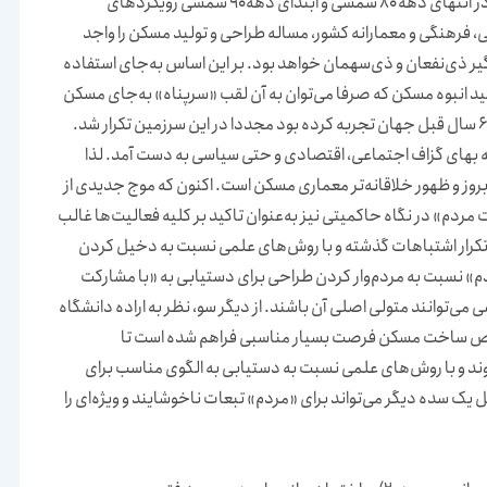
مورد استفاده قرار گیرد، اما متاسفانه در تولید مسکن به‌ویژه در انتهای دهه ۸۰ شمسی و ابتدای دهه ۹۰ شمسی رویکردهای
 فرهنگی و معمارانه کشور، مساله طراحی و تولید مسکن را واجد
یر ذی‌نفعان و ذی‌سهمان خواهد بود. بر این اساس به‌جای استفاده
ید انبوه مسکن که صرفا می‌توان به آن لقب «سرپناه» به‌جای مسکن
 به بهای گزاف اجتماعی، اقتصادی و حتی سیاسی به دست آمد. لذا
ای بروز و ظهور خلاقانه‌تر معماری مسکن است. اکنون که موج جدیدی از
مردم» در نگاه حاکمیتی نیز به‌عنوان تاکید بر کلیه فعالیت‌ها غالب
 تکرار اشتباهات گذشته و با روش‌های علمی نسبت به دخیل کردن
» نسبت به مردم‌وار کردن طراحی برای دستیابی به «با مشارکت
 می‌توانند متولی اصلی آن باشند. از دیگر سو، نظر به اراده دانشگاه
صوص ساخت مسکن فرصت بسیار مناسبی فراهم شده است تا
د و با روش‌های علمی نسبت به دستیابی به الگوی مناسب برای
یک سده دیگر می‌تواند برای «مردم» تبعات ناخوشایند و ویژه‌ای را