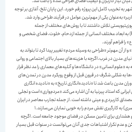
میان نیاز کاربران و کیفیت فضای طراحی شده را باعث شد.
شهر به تخریب کامل این پروژه رقم خورد. این پایان تلخ، آغازی بر توجه
ربر» به‌عنوان یکی از مهم‌ترین عوامل در فرآیند طراحی وارد شد.
وزیتیویستی تلاش داشتند تا با روش‌های مختلف از جمله
ارزیابی‌هایی پس سکنایی (Post Occupancy Evaluation) به ابعاد مختلف انسانی از جمله ازدحام، خلوت، فضای شخصی و
» را فراهم آورند.
از آن مهم‌تر «طراحی به وسیله مردم» تغییر پیدا کرد تا بتواند به
 مدرن در غرب، اگرچه با هزینه‌های بسیار بالای اجتماعی و روانی
 به «علوم انسانی» در دانشگاه‌ها و آتلیه‌های معماری را مد نظر قرار
ا به شکلی شگرف در قرون قبل از وقوع رویکرد مدرن در تمدن‌های
ن مدرن باعث شد تا «نادیده‌انگاری تاریخ» به «نادیده انگاری
انی که استاد پیرنیا به آن اشاره می‌کند «مردم‌واری» است و تجلی
ن مصداق کاربردی و عینی داشته است. از جمله تجارب معاصر در ایران
 به کارگیری نقش مردم را به خوبی نمایان می‌سازند.۱
اعلام هشداری برای تامین مسکن در فضای موجود جامعه است. اگرچه
ن و عدم تکرار اشتباهات جدی آنان می‌توانست در سنوات قبل بسیار