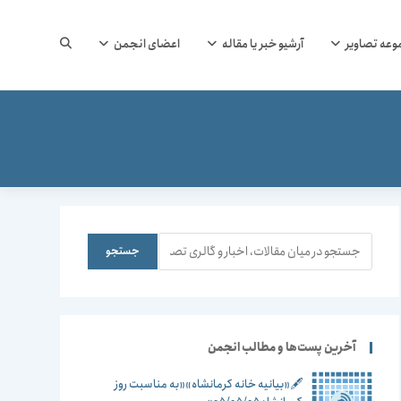
جستجوی
وعه تصاویر
آرشیو خبر یا مقاله
اعضای انجمن
وب
سایت
جستجو
جستجو
را
آخرین پست‌ها و مطالب انجمن
🖋️«بیانیه خانه کرمانشاه»«به مناسبت روز