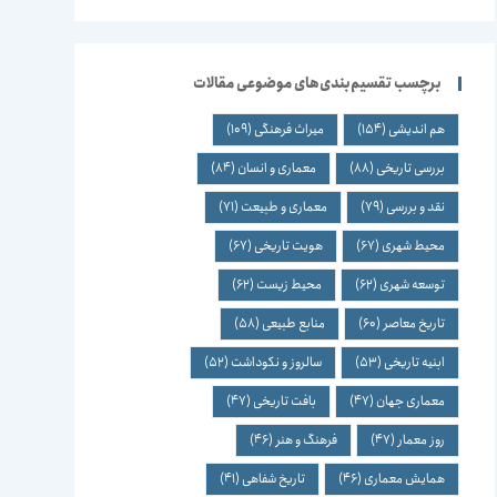
برچسب تقسیم‌بندی‌های موضوعی مقالات
هم اندیشی
(154)
میراث فرهنگی
(109)
بررسی تاریخی
(88)
معماری و انسان
(84)
نقد و بررسی
(79)
معماری و طبیعت
(71)
محیط شهری
(67)
هویت تاریخی
(67)
توسعه شهری
(62)
محیط زیست
(62)
تاریخ معاصر
(60)
منابع طبیعی
(58)
ابنیه تاریخی
(53)
سالروز و نکوداشت
(52)
معماری جهان
(47)
بافت تاریخی
(47)
روز معمار
(47)
فرهنگ و هنر
(46)
همایش معماری
(46)
تاریخ شفاهی
(41)