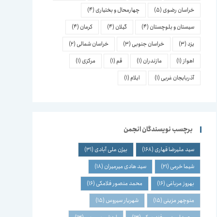
خراسان رضوی
(5)
چهارمحال و بختیاری
(4)
سیستان و بلوچستان
(4)
گیلان
(4)
کرمان
(4)
یزد
(3)
خراسان جنوبی
(3)
خراسان شمالی
(2)
اهواز
(1)
مازندران
(1)
قم
(1)
مرکزی
(1)
آذربایجان غربی
(1)
ایلام
(1)
برچسب نویسندگان انجمن
سید علیرضا قهاری
(168)
بیژن علی آبادی
(31)
شیما خرمی
(21)
سید هادی میرمیران
(18)
بهروز مرباغی
(16)
محمد منصور فلامکی
(16)
منوچهر مزینی
(15)
شهریار سیروس
(15)