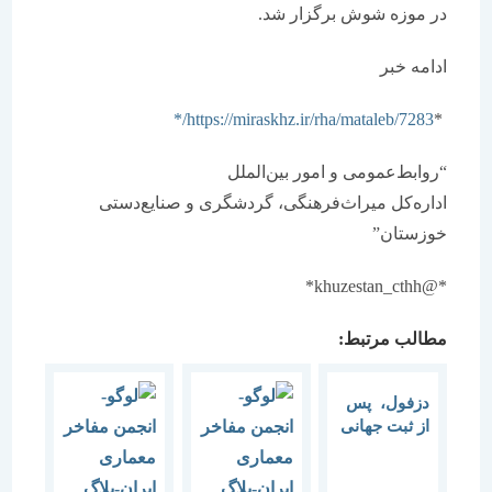
در موزه شوش برگزار شد.
ادامه خبر
https://miraskhz.ir/rha/mataleb/7283/*
*
“روابط‌عمومی و امور بین‌الملل
اداره‌کل میراث‌فرهنگی، گردشگری و صنایع‌دستی
خوزستان”
*@khuzestan_cthh*
مطالب مرتبط:
دزفول، ‏‏‌ پس
از ثبت جهانی