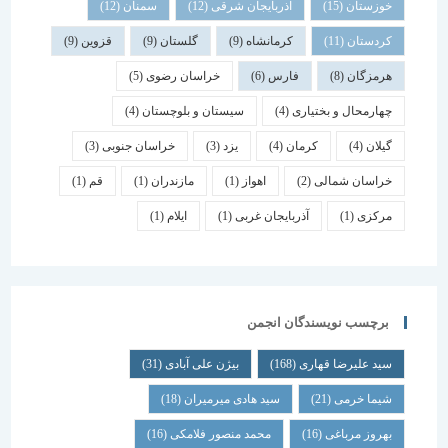
خوزستان
(15)
آذربایجان شرقی
(12)
سمنان
(12)
کردستان
(11)
کرمانشاه
(9)
گلستان
(9)
قزوین
(9)
هرمزگان
(8)
فارس
(6)
خراسان رضوی
(5)
چهارمحال و بختیاری
(4)
سیستان و بلوچستان
(4)
گیلان
(4)
کرمان
(4)
یزد
(3)
خراسان جنوبی
(3)
خراسان شمالی
(2)
اهواز
(1)
مازندران
(1)
قم
(1)
مرکزی
(1)
آذربایجان غربی
(1)
ایلام
(1)
برچسب نویسندگان انجمن
سید علیرضا قهاری
(168)
بیژن علی آبادی
(31)
شیما خرمی
(21)
سید هادی میرمیران
(18)
بهروز مرباغی
(16)
محمد منصور فلامکی
(16)