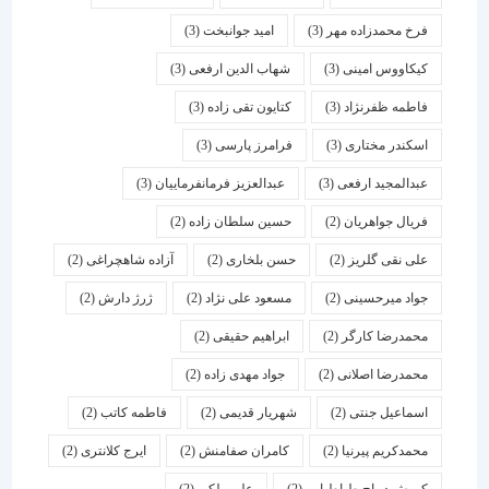
فرخ محمدزاده مهر
(3)
امید جوانبخت
(3)
کیکاووس امینی
(3)
شهاب الدین ارفعی
(3)
فاطمه ظفرنژاد
(3)
کتایون تقی زاده
(3)
اسكندر مختاری
(3)
فرامرز پارسی
(3)
عبدالمجید ارفعی
(3)
عبدالعزیز فرمانفرماییان
(3)
فریال جواهریان
(2)
حسین سلطان زاده
(2)
علی نقی گلریز
(2)
حسن بلخاری
(2)
آزاده شاهچراغی
(2)
جواد میرحسینی
(2)
مسعود علی نژاد
(2)
ژرژ دارش
(2)
محمدرضا کارگر
(2)
ابراهیم حقیقی
(2)
محمدرضا اصلانی
(2)
جواد مهدی زاده
(2)
اسماعیل جنتی
(2)
شهریار قدیمی
(2)
فاطمه کاتب
(2)
محمدکریم پیرنیا
(2)
کامران صفامنش
(2)
ایرج کلانتری
(2)