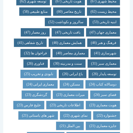
محیط شهری
(67)
هویت تاریخی
(67)
توسعه شهری
(62)
محیط زیست
(62)
تاریخ معاصر
(60)
منابع طبیعی
(58)
ابنیه تاریخی
(53)
سالروز و نکوداشت
(52)
معماری جهان
(47)
بافت تاریخی
(47)
روز معمار
(47)
فرهنگ و هنر
(46)
همایش معماری
(46)
تاریخ شفاهی
(41)
شهرسازی
(41)
معماری معاصر
(40)
فراخوان ها
(32)
معماری سبز
(31)
سنت و مدرنیته
(30)
فناوری
(26)
توسعه پایدار
(26)
باغ ایرانی
(26)
نابودی و تخریب
(25)
دوسالانه کتاب
(24)
مسکن
(24)
معماری ایرانی
(24)
فضای سبز
(24)
میراث معماری
(23)
گردشگری
(23)
هویت معماری
(23)
اطلاعات تاریخی
(23)
خلیج فارس
(23)
جشنواره
(22)
نمای شهری
(22)
شهر های باستانی
(21)
جایزه معماری
(21)
بین الملل
(21)