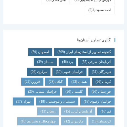
کورش دیباج طباطبایی
(2)
علی ملکی
(2)
احمد سعیدنیا
(2)
گالری تصاویر استان‌ها
گنجینه تصاویر از استان‌های ایران
(599)
اصفهان
(59)
آذربایجان شرقی
(55)
یزد
(46)
سمنان
(39)
هرمزگان
(31)
خراسان جنوبی
(30)
مرکزی
(26)
کرمان
(26)
همدان
(23)
گیلان
(23)
قزوین
(22)
خوزستان
(20)
گلستان
(20)
خراسان شمالی
(20)
خراسان رضوی
(18)
سیستان و بلوچستان
(18)
تهران
(17)
قم
(16)
آذربایجان غربی
(15)
زنجان
(13)
کردستان
(13)
مازندران
(12)
چهارمحال و بختیاری
(10)