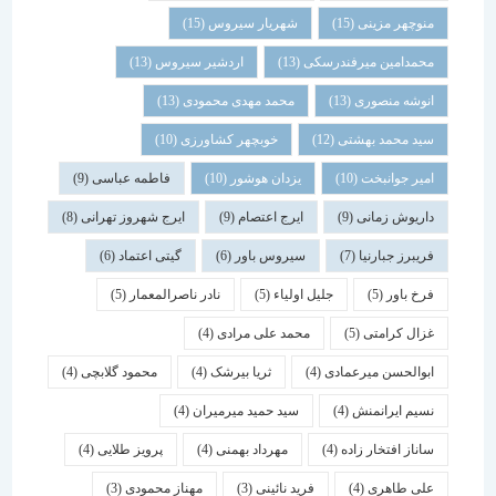
منوچهر مزینی
(15)
شهریار سیروس
(15)
محمدامین میرفندرسکی
(13)
اردشیر سیروس
(13)
انوشه منصوری
(13)
محمد مهدی محمودی
(13)
سید محمد بهشتی
(12)
خوبچهر کشاورزی
(10)
امیر جوانبخت
(10)
یزدان هوشور
(10)
فاطمه عباسی
(9)
داریوش زمانی
(9)
ایرج اعتصام
(9)
ایرج شهروز تهرانی
(8)
فریبرز جبارنیا
(7)
سیروس باور
(6)
گیتی اعتماد
(6)
فرخ باور
(5)
جلیل اولیاء
(5)
نادر ناصرالمعمار
(5)
غزال کرامتی
(5)
محمد علی مرادی
(4)
ابوالحسن میرعمادی
(4)
ثریا بیرشک
(4)
محمود گلابچی
(4)
نسیم ایرانمنش
(4)
سید حمید میرمیران
(4)
ساناز افتخار زاده
(4)
مهرداد بهمنی
(4)
پرویز طلایی
(4)
علی طاهری
(4)
فرید نائینی
(3)
مهناز محمودی
(3)