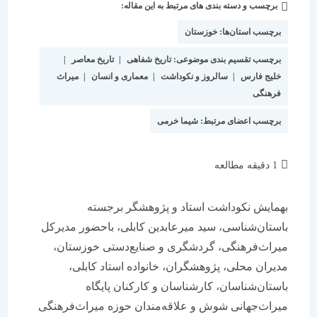
برچسب و دسته بندی های مرتبط به این مقاله:
دسته‌
شده
نوشته:
است:
برچسب استان‌ها:
خوزستان
برچسب تقسیم بندی موضوعی:
تاریخ شفاهی
|
تاریخ معاصر
|
خلیج فارس
|
سالروز و نکوداشت
|
معماری و انسان
|
میراث
فرهنگی
برچسب اعضای مرتبط:
شیما خرمی
زمان
1 دقیقه مطالعه
مطالعه:
بهمایش نکوداشت استاد و پژوهشگر برجسته
باستان‌شناسی، سید میرعابدین کابلی، باحضور مدیرکل
میراث‌فرهنگی، گردشگری و صنایع‌دستی خوزستان،
مدیران محلی، پژوهشگران، خانواده استاد کابلی،
باستان‌شناسان، کارشناسان و کارکنان پایگاه
میراث‌جهانی شوش و علاقه‌مندان حوزه میراث‌فرهنگی