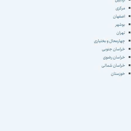
اردبیل
مرکزی
اصفهان
بوشهر
تهران
چهارمحال و بختیاری
خراسان جنوبی
خراسان رضوی
خراسان شمالی
خوزستان
زنجان
سمنان
سیستان و بلوچستان
فارس
قزوین
قم