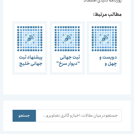
روزنامه دنیای اقتصاد
مطالب مرتبط:
دویست و
ثبت جهانی
پیشنهاد ثبت
چهل و
“دیوار سرخ”
جهانی خلیج
هشتمین
بعد از حریم
فارس به
گفتمان هنر و
سازی
یونسکو ارائه
معماری یزدِ
شد
من ، ثبت شد
به مناسبت
ثبت جهانی
شهر یزد
جستجو
جستجو