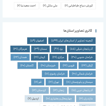
کورش دیباج طباطبایی
(2)
علی ملکی
(2)
احمد سعیدنیا
(2)
گالری تصاویر استان‌ها
گنجینه تصاویر از استان‌های ایران
(599)
اصفهان
(59)
آذربایجان شرقی
(55)
یزد
(46)
سمنان
(39)
هرمزگان
(31)
خراسان جنوبی
(30)
مرکزی
(26)
کرمان
(26)
همدان
(23)
گیلان
(23)
قزوین
(22)
خوزستان
(20)
گلستان
(20)
خراسان شمالی
(20)
خراسان رضوی
(18)
سیستان و بلوچستان
(18)
تهران
(17)
قم
(16)
آذربایجان غربی
(15)
زنجان
(13)
کردستان
(13)
مازندران
(12)
چهارمحال و بختیاری
(10)
اردبیل
(7)