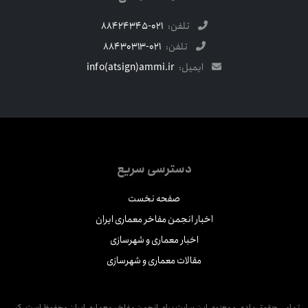
تلفن:
021-88424345
تلفن:
021-88430313
ایمیل:
info(atsign)ammi.ir
دسترسی سریع
صفحه نخست
اخبار انجمن مفاخر معماری ایران
اخبار معماری و شهرسازی
مقالات معماری و شهرسازی
مامی حقوق مادی و معنوی این سایت برای انجمن مفاخر معماری ایران محفوظ است. کپی