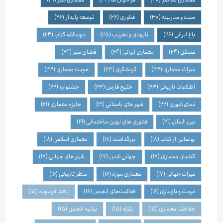
سنت و مدرنیته
(30)
فناوری
(26)
توسعه پایدار
(26)
باغ ایرانی
(26)
نابودی و تخریب
(25)
دوسالانه کتاب
(24)
مسکن
(24)
معماری ایرانی
(24)
فضای سبز
(24)
میراث معماری
(23)
گردشگری
(23)
هویت معماری
(23)
اطلاعات تاریخی
(23)
خلیج فارس
(23)
جشنواره
(22)
نمای شهری
(22)
شهر های باستانی
(21)
جایزه معماری
(21)
بین الملل
(21)
فناوری های نوین ساختمانی
(19)
رونمایی از کتاب
(18)
بزرگداشت
(18)
معماری اسلامی
(18)
گفتمان معماری
(17)
جهانی شدن
(17)
شهر های جهانی
(17)
میراث جهانی
(17)
معماری موزه
(16)
منظر تاریخی
(16)
مرمت و بازسازی
(16)
فعالیت‌های انجمن
(16)
بافت فرسوده
(15)
حفاظت معماری
(15)
زلزله
(15)
بیانیه انجمن
(15)