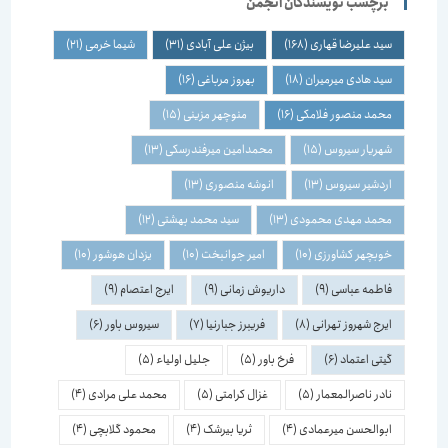
برچسب نویسندگان انجمن
سید علیرضا قهاری
(168)
بیژن علی آبادی
(31)
شیما خرمی
(21)
سید هادی میرمیران
(18)
بهروز مرباغی
(16)
محمد منصور فلامکی
(16)
منوچهر مزینی
(15)
شهریار سیروس
(15)
محمدامین میرفندرسکی
(13)
اردشیر سیروس
(13)
انوشه منصوری
(13)
محمد مهدی محمودی
(13)
سید محمد بهشتی
(12)
خوبچهر کشاورزی
(10)
امیر جوانبخت
(10)
یزدان هوشور
(10)
فاطمه عباسی
(9)
داریوش زمانی
(9)
ایرج اعتصام
(9)
ایرج شهروز تهرانی
(8)
فریبرز جبارنیا
(7)
سیروس باور
(6)
گیتی اعتماد
(6)
فرخ باور
(5)
جلیل اولیاء
(5)
نادر ناصرالمعمار
(5)
غزال کرامتی
(5)
محمد علی مرادی
(4)
ابوالحسن میرعمادی
(4)
ثریا بیرشک
(4)
محمود گلابچی
(4)