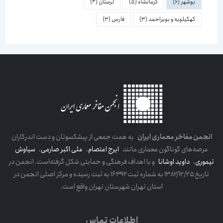
بوشهر
(6)
کرمانشاه
(5)
لرستان
(4)
کهکیلویه و بویراحمد
(3)
فارس
(3)
انجمن مفاخر معماری ایران
به همت جمعی از پیشکسوتان و دست اندرکاران
عرصه‌های گوناگون معماری مانند
ایرج اعتصام
،
علی اکبر صارمی
،
سیاوش
تیموری
،
داوید اوشانا
و با اهداف فرهنگی و حمایتی شکل گرفته‌است. انجمن در
تاریخ ۱۳۸۲/۱۲/۲۵ به شماره ثبت ۱۶۳۹۲ به ثبت رسیده و مرکز اصلی انجمن در
استان تهران شهرستان تهران واقع است.
اطلاعات تماس