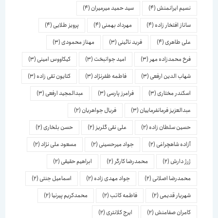
نسیم ایرانمنش
(4)
سید حمید میرمیران
(4)
ساناز افتخار زاده
(4)
مهرداد بهمنی
(4)
پرویز طلایی
(4)
علی طاهری
(4)
فرید نائینی
(3)
مهناز محمودی
(3)
فرخ محمدزاده مهر
(3)
امید جوانبخت
(3)
کیکاووس امینی
(3)
شهاب الدین ارفعی
(3)
فاطمه ظفرنژاد
(3)
کتایون تقی زاده
(3)
اسكندر مختاری
(3)
فرامرز پارسی
(3)
عبدالمجید ارفعی
(3)
عبدالعزیز فرمانفرماییان
(3)
فریال جواهریان
(2)
حسین سلطان زاده
(2)
علی نقی گلریز
(2)
حسن بلخاری
(2)
آزاده شاهچراغی
(2)
جواد میرحسینی
(2)
مسعود علی نژاد
(2)
ژرژ دارش
(2)
محمدرضا کارگر
(2)
ابراهیم حقیقی
(2)
محمدرضا اصلانی
(2)
جواد مهدی زاده
(2)
اسماعیل جنتی
(2)
شهریار قدیمی
(2)
فاطمه کاتب
(2)
محمدکریم پیرنیا
(2)
کامران صفامنش
(2)
ایرج کلانتری
(2)