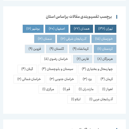
برچسب تقسیم‌بندی مقالات براساس استان
تهران
(146)
همدان
(27)
اصفهان
(20)
بوشهر
(16)
خوزستان
(15)
آذربایجان شرقی
(12)
سمنان
(12)
کردستان
(11)
کرمانشاه
(9)
گلستان
(9)
قزوین
(9)
هرمزگان
(8)
فارس
(6)
خراسان رضوی
(5)
چهارمحال و بختیاری
(4)
سیستان و بلوچستان
(4)
گیلان
(4)
کرمان
(4)
یزد
(3)
خراسان جنوبی
(3)
خراسان شمالی
(2)
اهواز
(1)
مازندران
(1)
قم
(1)
مرکزی
(1)
آذربایجان غربی
(1)
ایلام
(1)