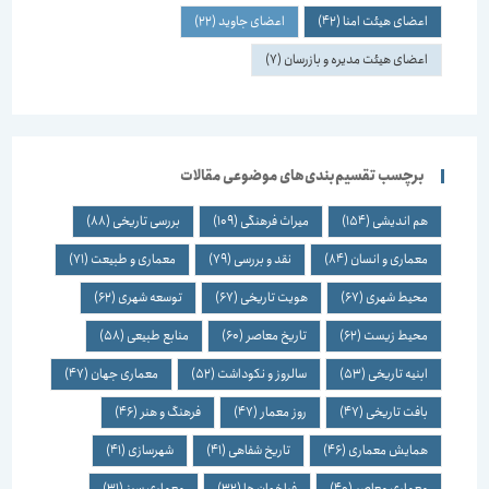
اعضای هیئت امنا
(42)
اعضای جاوید
(22)
اعضای هیئت مدیره و بازرسان
(7)
برچسب تقسیم‌بندی‌های موضوعی مقالات
هم اندیشی
(154)
میراث فرهنگی
(109)
بررسی تاریخی
(88)
معماری و انسان
(84)
نقد و بررسی
(79)
معماری و طبیعت
(71)
محیط شهری
(67)
هویت تاریخی
(67)
توسعه شهری
(62)
محیط زیست
(62)
تاریخ معاصر
(60)
منابع طبیعی
(58)
ابنیه تاریخی
(53)
سالروز و نکوداشت
(52)
معماری جهان
(47)
بافت تاریخی
(47)
روز معمار
(47)
فرهنگ و هنر
(46)
همایش معماری
(46)
تاریخ شفاهی
(41)
شهرسازی
(41)
معماری معاصر
(40)
فراخوان ها
(32)
معماری سبز
(31)