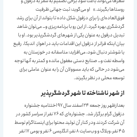
شعرها می‌تواند باعث شود برخی تصمیم به سفر به دزفول و
روستاها بگیرند.» او می‌گوید: ثبت جهانی ظرفیت
فوق‌‌‌العاده‌‌‌ای را برای دزفول شکل داده تا بتواند از آن برای رشد
گردشگری بهره گیرد. از این رو با برنامه‌‌‌ریزی و… می‌توان شاهد
تبدیل درفول به عنوان یکی از شهرهای گردشگرپذیر بود. او با
بیان اینکه فراتر از دزفول این اقدامات باید در اهواز، ‌‌‌ اندیکا، ‌‌‌ رفیع
یا شوشتر دنبال شود، می‌افزاید: متاسفانه در خوزستان به
واسطه نفت و… صنایع دستی مغفول مانده و کمتر به آنها توجه
می‌شود در حالی که باید مسوولان آن را به عنوان ‌‌‌ عاملی برای
توسعه محلی در نظر بگیرند.
از شهر ناشناخته تا شهر گردشگرپذیر
بعدازظهر روز جمعه ۲۴ اسفند سال ۹۷ اختتامیه جشنواره
دزفول گرام برگزار شد. جشنواره‌ای که ۷۶ نفر از سراسر کشور در
آن شرکت کردند ودر کنار آن تولید محتوا برای اینستاگرام توسط
۴۵ نفر، وبلاگ و وب‌سایت ۸ نفر، انگلیسی ۶ نفر و بومی ۱۷ نفر