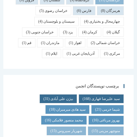
هرمزگان
(8)
فارس
(6)
خراسان رضوی
(5)
چهارمحال و بختیاری
(4)
سیستان و بلوچستان
(4)
گیلان
(4)
کرمان
(4)
یزد
(3)
خراسان جنوبی
(3)
خراسان شمالی
(2)
اهواز
(1)
مازندران
(1)
قم
(1)
مرکزی
(1)
آذربایجان غربی
(1)
ایلام
(1)
برچسب نویسندگان انجمن
سید علیرضا قهاری
(168)
بیژن علی آبادی
(31)
شیما خرمی
(21)
سید هادی میرمیران
(18)
بهروز مرباغی
(16)
محمد منصور فلامکی
(16)
منوچهر مزینی
(15)
شهریار سیروس
(15)