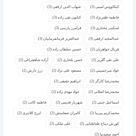
کیکاووس امینی
(3)
شهاب الدین ارفعی
(3)
فاطمه ظفرنژاد
(3)
کتایون تقی زاده
(3)
اسكندر مختاری
(3)
فرامرز پارسی
(3)
عبدالمجید ارفعی
(3)
عبدالعزیز فرمانفرماییان
(3)
فریال جواهریان
(2)
حسین سلطان زاده
(2)
علی نقی گلریز
(2)
حسن بلخاری
(2)
آزاده شاهچراغی
(2)
جواد میرحسینی
(2)
مسعود علی نژاد
(2)
ژرژ دارش
(2)
محمدرضا کارگر
(2)
ابراهیم حقیقی
(2)
محمدرضا اصلانی
(2)
جواد مهدی زاده
(2)
اسماعیل جنتی
(2)
شهریار قدیمی
(2)
فاطمه کاتب
(2)
محمدکریم پیرنیا
(2)
کامران صفامنش
(2)
ایرج کلانتری
(2)
کورش دیباج طباطبایی
(2)
علی ملکی
(2)
احمد سعیدنیا
(2)