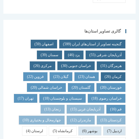
گالری تصاویر استان‌ها
گنجینه تصاویر از استان‌های ایران
(599)
اصفهان
(59)
آذربایجان شرقی
(55)
یزد
(46)
سمنان
(39)
هرمزگان
(31)
خراسان جنوبی
(30)
مرکزی
(26)
کرمان
(26)
همدان
(23)
گیلان
(23)
قزوین
(22)
خوزستان
(20)
گلستان
(20)
خراسان شمالی
(20)
خراسان رضوی
(18)
سیستان و بلوچستان
(18)
تهران
(17)
قم
(16)
آذربایجان غربی
(15)
زنجان
(13)
کردستان
(13)
مازندران
(12)
چهارمحال و بختیاری
(10)
اردبیل
(7)
بوشهر
(6)
کرمانشاه
(5)
لرستان
(4)