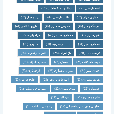
ابنیه تاریخی
(53)
سالروز و نکوداشت
(52)
معماری جهان
(47)
بافت تاریخی
(47)
روز معمار
(47)
فرهنگ و هنر
(46)
همایش معماری
(46)
تاریخ شفاهی
(41)
شهرسازی
(41)
معماری معاصر
(40)
فراخوان ها
(32)
معماری سبز
(31)
سنت و مدرنیته
(30)
فناوری
(26)
توسعه پایدار
(26)
باغ ایرانی
(26)
نابودی و تخریب
(25)
دوسالانه کتاب
(24)
مسکن
(24)
معماری ایرانی
(24)
فضای سبز
(24)
میراث معماری
(23)
گردشگری
(23)
هویت معماری
(23)
اطلاعات تاریخی
(23)
خلیج فارس
(23)
جشنواره
(22)
نمای شهری
(22)
شهر های باستانی
(21)
جایزه معماری
(21)
بین الملل
(21)
فناوری های نوین ساختمانی
(19)
رونمایی از کتاب
(18)