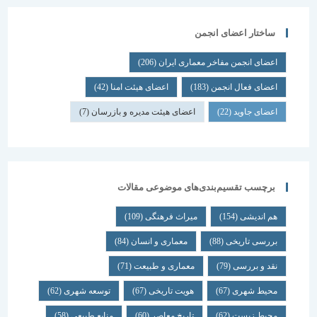
ساختار اعضای انجمن
اعضای انجمن مفاخر معماری ایران
(206)
اعضای فعال انجمن
(183)
اعضای هیئت امنا
(42)
اعضای جاوید
(22)
اعضای هیئت مدیره و بازرسان
(7)
برچسب تقسیم‌بندی‌های موضوعی مقالات
هم اندیشی
(154)
میراث فرهنگی
(109)
بررسی تاریخی
(88)
معماری و انسان
(84)
نقد و بررسی
(79)
معماری و طبیعت
(71)
محیط شهری
(67)
هویت تاریخی
(67)
توسعه شهری
(62)
محیط زیست
(62)
تاریخ معاصر
(60)
منابع طبیعی
(58)