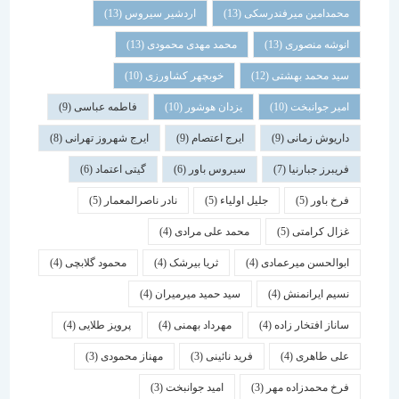
محمدامین میرفندرسکی
(13)
اردشیر سیروس
(13)
انوشه منصوری
(13)
محمد مهدی محمودی
(13)
سید محمد بهشتی
(12)
خوبچهر کشاورزی
(10)
امیر جوانبخت
(10)
یزدان هوشور
(10)
فاطمه عباسی
(9)
داریوش زمانی
(9)
ایرج اعتصام
(9)
ایرج شهروز تهرانی
(8)
فریبرز جبارنیا
(7)
سیروس باور
(6)
گیتی اعتماد
(6)
فرخ باور
(5)
جلیل اولیاء
(5)
نادر ناصرالمعمار
(5)
غزال کرامتی
(5)
محمد علی مرادی
(4)
ابوالحسن میرعمادی
(4)
ثریا بیرشک
(4)
محمود گلابچی
(4)
نسیم ایرانمنش
(4)
سید حمید میرمیران
(4)
ساناز افتخار زاده
(4)
مهرداد بهمنی
(4)
پرویز طلایی
(4)
علی طاهری
(4)
فرید نائینی
(3)
مهناز محمودی
(3)
فرخ محمدزاده مهر
(3)
امید جوانبخت
(3)