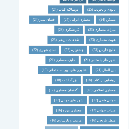
نابودی و تخریب
(25)
دوسالانه کتاب
(24)
مسکن
(24)
معماری ایرانی
(24)
فضای سبز
(24)
میراث معماری
(23)
گردشگری
(23)
هویت معماری
(23)
اطلاعات تاریخی
(23)
خلیج فارس
(23)
جشنواره
(22)
نمای شهری
(22)
شهر های باستانی
(21)
جایزه معماری
(21)
بین الملل
(21)
فناوری های نوین ساختمانی
(19)
رونمایی از کتاب
(18)
بزرگداشت
(18)
معماری اسلامی
(18)
گفتمان معماری
(17)
جهانی شدن
(17)
شهر های جهانی
(17)
میراث جهانی
(17)
معماری موزه
(16)
منظر تاریخی
(16)
مرمت و بازسازی
(16)