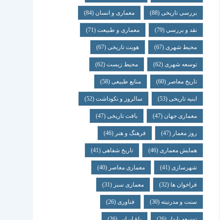
بررسی تاریخی
(88)
معماری و انسان
(84)
نقد و بررسی
(79)
معماری و طبیعت
(71)
محیط شهری
(67)
هویت تاریخی
(67)
توسعه شهری
(62)
محیط زیست
(62)
تاریخ معاصر
(60)
منابع طبیعی
(58)
ابنیه تاریخی
(53)
سالروز و نکوداشت
(52)
معماری جهان
(47)
بافت تاریخی
(47)
روز معمار
(47)
فرهنگ و هنر
(46)
همایش معماری
(46)
تاریخ شفاهی
(41)
شهرسازی
(41)
معماری معاصر
(40)
فراخوان ها
(32)
معماری سبز
(31)
سنت و مدرنیته
(30)
فناوری
(26)
توسعه پایدار
(26)
باغ ایرانی
(26)