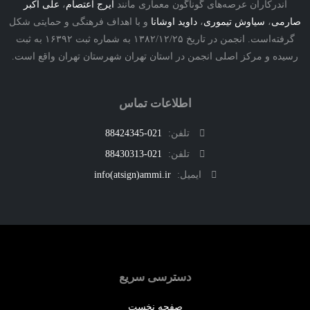
درکاران عرصه‌های گوناگون معماری مانند
ایرج اعتصام
،
علی اکبر
ی
،
سیاوش تیموری
،
داوید اوشانا
و با اهداف فرهنگی و حمایتی شکل
گرفته‌است. انجمن در تاریخ ۱۳۸۲/۱۲/۲۵ به شماره ثبت ۱۶۳۹۲ به ثبت
ه و مرکز اصلی انجمن در استان تهران شهرستان تهران واقع است.
اطلاعات تماس
تلفن:
021-88424345
تلفن:
021-88430313
ایمیل:
info(atsign)ammi.ir
دسترسی سریع
صفحه نخست