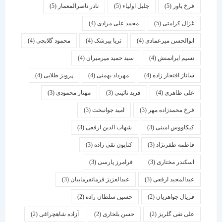
فرخ باور
(5)
جلیل اولیاء
(5)
نادر ناصرالمعمار
(5)
غزال کرامتی
(5)
محمد علی مرادی
(4)
ابوالحسن میرعمادی
(4)
ثریا بیرشک
(4)
محمود گلابچی
(4)
نسیم ایرانمنش
(4)
سید حمید میرمیران
(4)
ساناز افتخار زاده
(4)
مهرداد بهمنی
(4)
پرویز طلایی
(4)
علی طاهری
(4)
فرید نائینی
(3)
مهناز محمودی
(3)
فرخ محمدزاده مهر
(3)
امید جوانبخت
(3)
کیکاووس امینی
(3)
شهاب الدین ارفعی
(3)
فاطمه ظفرنژاد
(3)
کتایون تقی زاده
(3)
اسكندر مختاری
(3)
فرامرز پارسی
(3)
عبدالمجید ارفعی
(3)
عبدالعزیز فرمانفرماییان
(3)
فریال جواهریان
(2)
حسین سلطان زاده
(2)
علی نقی گلریز
(2)
حسن بلخاری
(2)
آزاده شاهچراغی
(2)