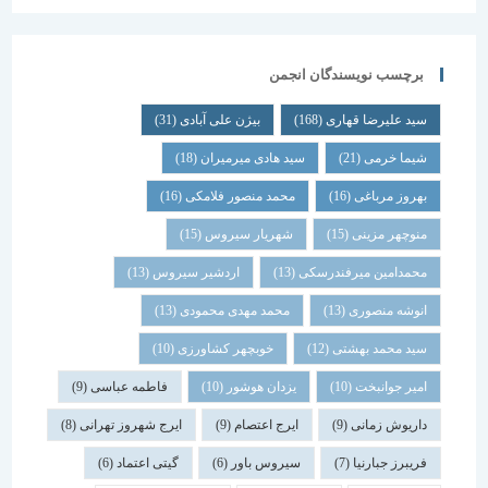
برچسب نویسندگان انجمن
سید علیرضا قهاری
(168)
بیژن علی آبادی
(31)
شیما خرمی
(21)
سید هادی میرمیران
(18)
بهروز مرباغی
(16)
محمد منصور فلامکی
(16)
منوچهر مزینی
(15)
شهریار سیروس
(15)
محمدامین میرفندرسکی
(13)
اردشیر سیروس
(13)
انوشه منصوری
(13)
محمد مهدی محمودی
(13)
سید محمد بهشتی
(12)
خوبچهر کشاورزی
(10)
امیر جوانبخت
(10)
یزدان هوشور
(10)
فاطمه عباسی
(9)
داریوش زمانی
(9)
ایرج اعتصام
(9)
ایرج شهروز تهرانی
(8)
فریبرز جبارنیا
(7)
سیروس باور
(6)
گیتی اعتماد
(6)