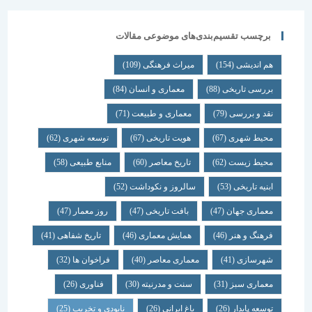
برچسب تقسیم‌بندی‌های موضوعی مقالات
هم اندیشی
(154)
میراث فرهنگی
(109)
بررسی تاریخی
(88)
معماری و انسان
(84)
نقد و بررسی
(79)
معماری و طبیعت
(71)
محیط شهری
(67)
هویت تاریخی
(67)
توسعه شهری
(62)
محیط زیست
(62)
تاریخ معاصر
(60)
منابع طبیعی
(58)
ابنیه تاریخی
(53)
سالروز و نکوداشت
(52)
معماری جهان
(47)
بافت تاریخی
(47)
روز معمار
(47)
فرهنگ و هنر
(46)
همایش معماری
(46)
تاریخ شفاهی
(41)
شهرسازی
(41)
معماری معاصر
(40)
فراخوان ها
(32)
معماری سبز
(31)
سنت و مدرنیته
(30)
فناوری
(26)
توسعه پایدار
(26)
باغ ایرانی
(26)
نابودی و تخریب
(25)