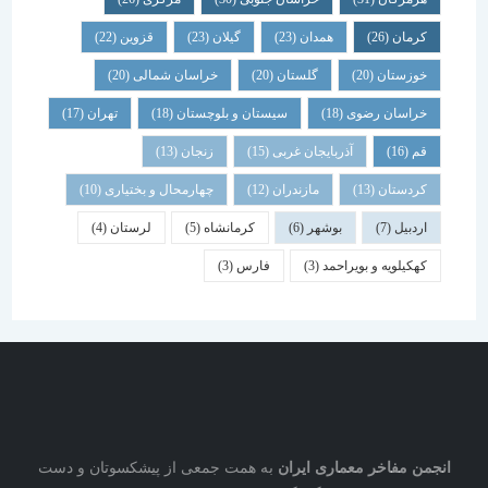
کرمان
(26)
همدان
(23)
گیلان
(23)
قزوین
(22)
خوزستان
(20)
گلستان
(20)
خراسان شمالی
(20)
خراسان رضوی
(18)
سیستان و بلوچستان
(18)
تهران
(17)
قم
(16)
آذربایجان غربی
(15)
زنجان
(13)
کردستان
(13)
مازندران
(12)
چهارمحال و بختیاری
(10)
اردبیل
(7)
بوشهر
(6)
کرمانشاه
(5)
لرستان
(4)
کهکیلویه و بویراحمد
(3)
فارس
(3)
نجمن مفاخر معماری ایران
به همت جمعی از پیشکسوتان و دست