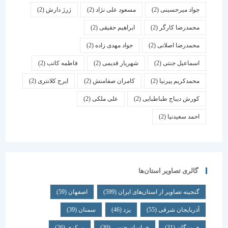
جواد میرحسینی
(2)
مسعود علی نژاد
(2)
ژرژ دارش
(2)
محمدرضا کارگر
(2)
ابراهیم حقیقی
(2)
محمدرضا اصلانی
(2)
جواد مهدی زاده
(2)
اسماعیل جنتی
(2)
شهریار قدیمی
(2)
فاطمه کاتب
(2)
محمدکریم پیرنیا
(2)
کامران صفامنش
(2)
ایرج کلانتری
(2)
کورش دیباج طباطبایی
(2)
علی ملکی
(2)
احمد سعیدنیا
(2)
گالری تصاویر استان‌ها
گنجینه تصاویر از استان‌های ایران
(599)
اصفهان
(59)
آذربایجان شرقی
(55)
یزد
(46)
سمنان
(39)
هرمزگان
(31)
خراسان جنوبی
(30)
مرکزی
(26)