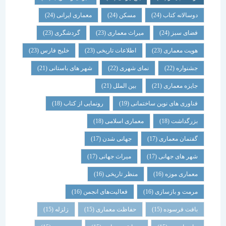
دوسالانه کتاب
(24)
مسکن
(24)
معماری ایرانی
(24)
فضای سبز
(24)
میراث معماری
(23)
گردشگری
(23)
هویت معماری
(23)
اطلاعات تاریخی
(23)
خلیج فارس
(23)
جشنواره
(22)
نمای شهری
(22)
شهر های باستانی
(21)
جایزه معماری
(21)
بین الملل
(21)
فناوری های نوین ساختمانی
(19)
رونمایی از کتاب
(18)
بزرگداشت
(18)
معماری اسلامی
(18)
گفتمان معماری
(17)
جهانی شدن
(17)
شهر های جهانی
(17)
میراث جهانی
(17)
معماری موزه
(16)
منظر تاریخی
(16)
مرمت و بازسازی
(16)
فعالیت‌های انجمن
(16)
بافت فرسوده
(15)
حفاظت معماری
(15)
زلزله
(15)