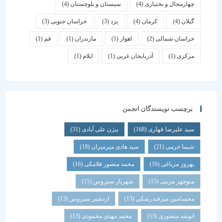
چهارمحال و بختیاری
(4)
سیستان و بلوچستان
(4)
گیلان
(4)
کرمان
(4)
یزد
(3)
خراسان جنوبی
(3)
خراسان شمالی
(2)
اهواز
(1)
مازندران
(1)
قم
(1)
مرکزی
(1)
آذربایجان غربی
(1)
ایلام
(1)
برچسب نویسندگان انجمن
سید علیرضا قهاری
(168)
بیژن علی آبادی
(31)
شیما خرمی
(21)
سید هادی میرمیران
(18)
بهروز مرباغی
(16)
محمد منصور فلامکی
(16)
منوچهر مزینی
(15)
شهریار سیروس
(15)
محمدامین میرفندرسکی
(13)
اردشیر سیروس
(13)
انوشه منصوری
(13)
محمد مهدی محمودی
(13)