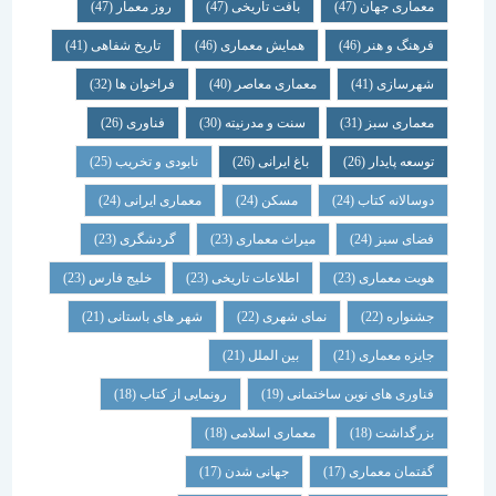
معماری جهان
(47)
بافت تاریخی
(47)
روز معمار
(47)
فرهنگ و هنر
(46)
همایش معماری
(46)
تاریخ شفاهی
(41)
شهرسازی
(41)
معماری معاصر
(40)
فراخوان ها
(32)
معماری سبز
(31)
سنت و مدرنیته
(30)
فناوری
(26)
توسعه پایدار
(26)
باغ ایرانی
(26)
نابودی و تخریب
(25)
دوسالانه کتاب
(24)
مسکن
(24)
معماری ایرانی
(24)
فضای سبز
(24)
میراث معماری
(23)
گردشگری
(23)
هویت معماری
(23)
اطلاعات تاریخی
(23)
خلیج فارس
(23)
جشنواره
(22)
نمای شهری
(22)
شهر های باستانی
(21)
جایزه معماری
(21)
بین الملل
(21)
فناوری های نوین ساختمانی
(19)
رونمایی از کتاب
(18)
بزرگداشت
(18)
معماری اسلامی
(18)
گفتمان معماری
(17)
جهانی شدن
(17)