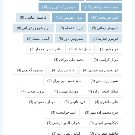
سید محمد بهشتی
(12)
خوبچهر کشاورزی
(10)
امیر جوانبخت
(10)
یزدان هوشور
(10)
فاطمه عباسی
(9)
داریوش زمانی
(9)
ایرج اعتصام
(9)
ایرج شهروز تهرانی
(8)
فریبرز جبارنیا
(7)
سیروس باور
(6)
گیتی اعتماد
(6)
فرخ باور
(5)
جلیل اولیاء
(5)
نادر ناصرالمعمار
(5)
غزال کرامتی
(5)
محمد علی مرادی
(4)
ابوالحسن میرعمادی
(4)
ثریا بیرشک
(4)
محمود گلابچی
(4)
نسیم ایرانمنش
(4)
سید حمید میرمیران
(4)
ساناز افتخار زاده
(4)
مهرداد بهمنی
(4)
پرویز طلایی
(4)
علی طاهری
(4)
فرید نائینی
(3)
مهناز محمودی
(3)
فرخ محمدزاده مهر
(3)
امید جوانبخت
(3)
کیکاووس امینی
(3)
شهاب الدین ارفعی
(3)
فاطمه ظفرنژاد
(3)
کتایون تقی زاده
(3)