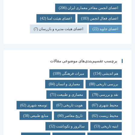
اعضای انجمن مفاخر معماری ایران
(206)
اعضای فعال انجمن
(183)
اعضای هیئت امنا
(42)
اعضای جاوید
(22)
اعضای هیئت مدیره و بازرسان
(7)
برچسب تقسیم‌بندی‌های موضوعی مقالات
هم اندیشی
(154)
میراث فرهنگی
(109)
بررسی تاریخی
(88)
معماری و انسان
(84)
نقد و بررسی
(79)
معماری و طبیعت
(71)
محیط شهری
(67)
هویت تاریخی
(67)
توسعه شهری
(62)
محیط زیست
(62)
تاریخ معاصر
(60)
منابع طبیعی
(58)
ابنیه تاریخی
(53)
سالروز و نکوداشت
(52)