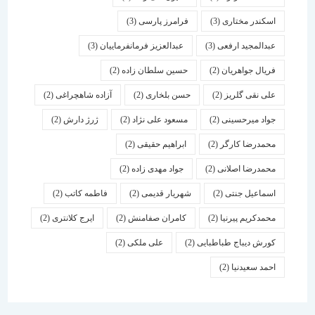
اسكندر مختاری
(3)
فرامرز پارسی
(3)
عبدالمجید ارفعی
(3)
عبدالعزیز فرمانفرماییان
(3)
فریال جواهریان
(2)
حسین سلطان زاده
(2)
علی نقی گلریز
(2)
حسن بلخاری
(2)
آزاده شاهچراغی
(2)
جواد میرحسینی
(2)
مسعود علی نژاد
(2)
ژرژ دارش
(2)
محمدرضا کارگر
(2)
ابراهیم حقیقی
(2)
محمدرضا اصلانی
(2)
جواد مهدی زاده
(2)
اسماعیل جنتی
(2)
شهریار قدیمی
(2)
فاطمه کاتب
(2)
محمدکریم پیرنیا
(2)
کامران صفامنش
(2)
ایرج کلانتری
(2)
کورش دیباج طباطبایی
(2)
علی ملکی
(2)
احمد سعیدنیا
(2)