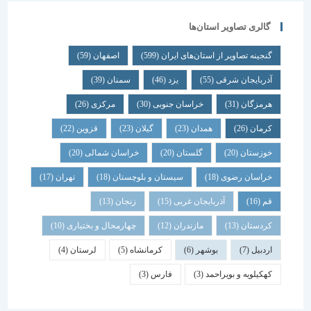
گالری تصاویر استان‌ها
گنجینه تصاویر از استان‌های ایران
(599)
اصفهان
(59)
آذربایجان شرقی
(55)
یزد
(46)
سمنان
(39)
هرمزگان
(31)
خراسان جنوبی
(30)
مرکزی
(26)
کرمان
(26)
همدان
(23)
گیلان
(23)
قزوین
(22)
خوزستان
(20)
گلستان
(20)
خراسان شمالی
(20)
خراسان رضوی
(18)
سیستان و بلوچستان
(18)
تهران
(17)
قم
(16)
آذربایجان غربی
(15)
زنجان
(13)
کردستان
(13)
مازندران
(12)
چهارمحال و بختیاری
(10)
اردبیل
(7)
بوشهر
(6)
کرمانشاه
(5)
لرستان
(4)
کهکیلویه و بویراحمد
(3)
فارس
(3)