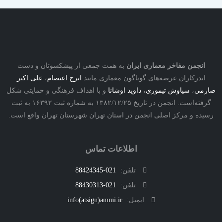
نجمن مفاخر معماری ایران
به همت جمعی از پیشکسوتان و دست
درکاران عرصه‌های گوناگون معماری مانند
ایرج اعتصام
،
علی اکبر
ی
،
سیاوش تیموری
،
داوید اوشانا
و با اهداف فرهنگی و حمایتی شکل
گرفته‌است. انجمن در تاریخ ۱۳۸۲/۱۲/۲۵ به شماره ثبت ۱۶۳۹۲ به ثبت
ه و مرکز اصلی انجمن در استان تهران شهرستان تهران واقع است.
اطلاعات تماس
تلفن:
021-88424345
تلفن:
021-88430313
ایمیل:
info(atsign)ammi.ir