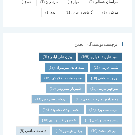
خراسان شمالی
(2)
اهواز
(1)
مازندران
(1)
قم
(1)
مرکزی
(1)
آذربایجان غربی
(1)
ایلام
(1)
برچسب نویسندگان انجمن
سید علیرضا قهاری
(168)
بیژن علی آبادی
(31)
شیما خرمی
(21)
سید هادی میرمیران
(18)
بهروز مرباغی
(16)
محمد منصور فلامکی
(16)
منوچهر مزینی
(15)
شهریار سیروس
(15)
محمدامین میرفندرسکی
(13)
اردشیر سیروس
(13)
انوشه منصوری
(13)
محمد مهدی محمودی
(13)
سید محمد بهشتی
(12)
خوبچهر کشاورزی
(10)
امیر جوانبخت
(10)
یزدان هوشور
(10)
فاطمه عباسی
(9)