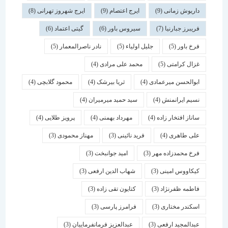
داریوش زمانی
(9)
ایرج اعتصام
(9)
ایرج شهروز تهرانی
(8)
فریبرز جبارنیا
(7)
سیروس باور
(6)
گیتی اعتماد
(6)
فرخ باور
(5)
جلیل اولیاء
(5)
نادر ناصرالمعمار
(5)
غزال کرامتی
(5)
محمد علی مرادی
(4)
ابوالحسن میرعمادی
(4)
ثریا بیرشک
(4)
محمود گلابچی
(4)
نسیم ایرانمنش
(4)
سید حمید میرمیران
(4)
ساناز افتخار زاده
(4)
مهرداد بهمنی
(4)
پرویز طلایی
(4)
علی طاهری
(4)
فرید نائینی
(3)
مهناز محمودی
(3)
فرخ محمدزاده مهر
(3)
امید جوانبخت
(3)
کیکاووس امینی
(3)
شهاب الدین ارفعی
(3)
فاطمه ظفرنژاد
(3)
کتایون تقی زاده
(3)
اسكندر مختاری
(3)
فرامرز پارسی
(3)
عبدالمجید ارفعی
(3)
عبدالعزیز فرمانفرماییان
(3)