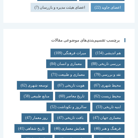
اعضای جاوید
(22)
اعضای هیئت مدیره و بازرسان
(7)
برچسب تقسیم‌بندی‌های موضوعی مقالات
هم اندیشی
(154)
میراث فرهنگی
(109)
بررسی تاریخی
(88)
معماری و انسان
(84)
نقد و بررسی
(79)
معماری و طبیعت
(71)
محیط شهری
(67)
هویت تاریخی
(67)
توسعه شهری
(62)
محیط زیست
(62)
تاریخ معاصر
(60)
منابع طبیعی
(58)
ابنیه تاریخی
(53)
سالروز و نکوداشت
(52)
معماری جهان
(47)
بافت تاریخی
(47)
روز معمار
(47)
فرهنگ و هنر
(46)
همایش معماری
(46)
تاریخ شفاهی
(41)