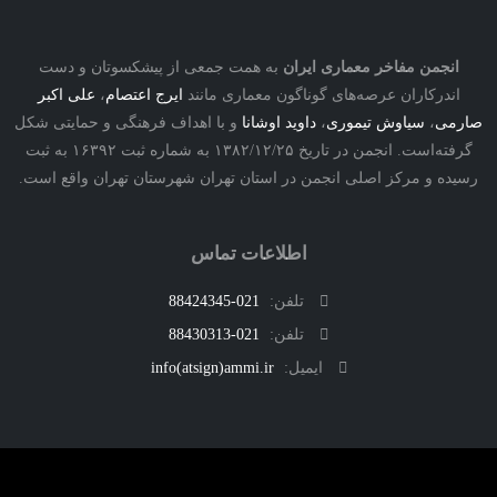
نجمن مفاخر معماری ایران
به همت جمعی از پیشکسوتان و دست
درکاران عرصه‌های گوناگون معماری مانند
ایرج اعتصام
،
علی اکبر
ی
،
سیاوش تیموری
،
داوید اوشانا
و با اهداف فرهنگی و حمایتی شکل
گرفته‌است. انجمن در تاریخ ۱۳۸۲/۱۲/۲۵ به شماره ثبت ۱۶۳۹۲ به ثبت
ه و مرکز اصلی انجمن در استان تهران شهرستان تهران واقع است.
اطلاعات تماس
تلفن:
021-88424345
تلفن:
021-88430313
ایمیل:
info(atsign)ammi.ir