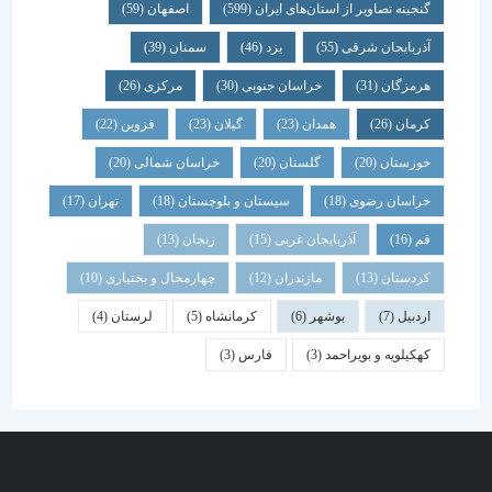
گنجینه تصاویر از استان‌های ایران
(599)
اصفهان
(59)
آذربایجان شرقی
(55)
یزد
(46)
سمنان
(39)
هرمزگان
(31)
خراسان جنوبی
(30)
مرکزی
(26)
کرمان
(26)
همدان
(23)
گیلان
(23)
قزوین
(22)
خوزستان
(20)
گلستان
(20)
خراسان شمالی
(20)
خراسان رضوی
(18)
سیستان و بلوچستان
(18)
تهران
(17)
قم
(16)
آذربایجان غربی
(15)
زنجان
(13)
کردستان
(13)
مازندران
(12)
چهارمحال و بختیاری
(10)
اردبیل
(7)
بوشهر
(6)
کرمانشاه
(5)
لرستان
(4)
کهکیلویه و بویراحمد
(3)
فارس
(3)