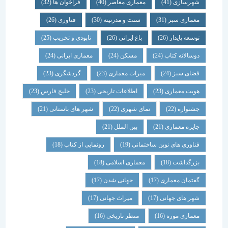
شهرسازی
(41)
معماری معاصر
(40)
فراخوان ها
(32)
معماری سبز
(31)
سنت و مدرنیته
(30)
فناوری
(26)
توسعه پایدار
(26)
باغ ایرانی
(26)
نابودی و تخریب
(25)
دوسالانه کتاب
(24)
مسکن
(24)
معماری ایرانی
(24)
فضای سبز
(24)
میراث معماری
(23)
گردشگری
(23)
هویت معماری
(23)
اطلاعات تاریخی
(23)
خلیج فارس
(23)
جشنواره
(22)
نمای شهری
(22)
شهر های باستانی
(21)
جایزه معماری
(21)
بین الملل
(21)
فناوری های نوین ساختمانی
(19)
رونمایی از کتاب
(18)
بزرگداشت
(18)
معماری اسلامی
(18)
گفتمان معماری
(17)
جهانی شدن
(17)
شهر های جهانی
(17)
میراث جهانی
(17)
معماری موزه
(16)
منظر تاریخی
(16)