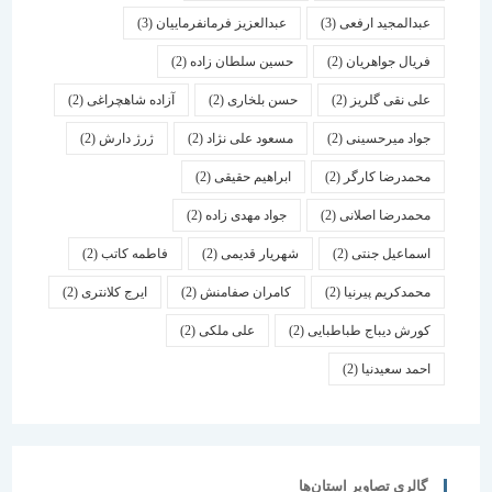
عبدالمجید ارفعی
(3)
عبدالعزیز فرمانفرماییان
(3)
فریال جواهریان
(2)
حسین سلطان زاده
(2)
علی نقی گلریز
(2)
حسن بلخاری
(2)
آزاده شاهچراغی
(2)
جواد میرحسینی
(2)
مسعود علی نژاد
(2)
ژرژ دارش
(2)
محمدرضا کارگر
(2)
ابراهیم حقیقی
(2)
محمدرضا اصلانی
(2)
جواد مهدی زاده
(2)
اسماعیل جنتی
(2)
شهریار قدیمی
(2)
فاطمه کاتب
(2)
محمدکریم پیرنیا
(2)
کامران صفامنش
(2)
ایرج کلانتری
(2)
کورش دیباج طباطبایی
(2)
علی ملکی
(2)
احمد سعیدنیا
(2)
گالری تصاویر استان‌ها