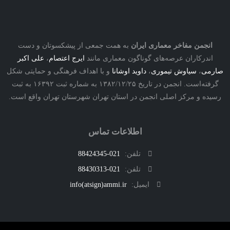
نجمن مفاخر معماری ایران
به همت جمعی از پیشکسوتان و دست
درکاران عرصه‌های گوناگون معماری مانند
ایرج اعتصام
،
علی اکبر
ی
،
سیاوش تیموری
،
داوید اوشانا
و با اهداف فرهنگی و حمایتی شکل
گرفته‌است. انجمن در تاریخ ۱۳۸۲/۱۲/۲۵ به شماره ثبت ۱۶۳۹۲ به ثبت
ه و مرکز اصلی انجمن در استان تهران شهرستان تهران واقع است.
اطلاعات تماس
تلفن:
021-88424345
تلفن:
021-88430313
ایمیل:
info(atsign)ammi.ir