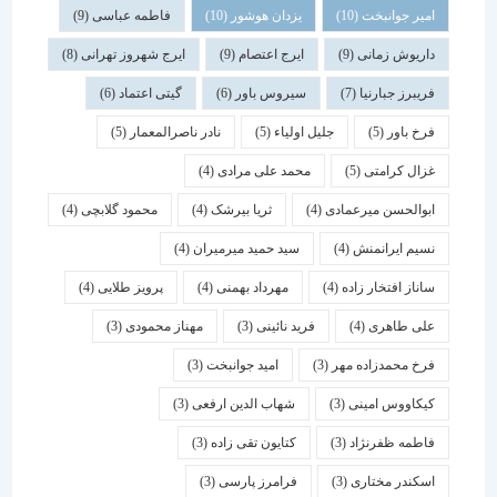
امیر جوانبخت
(10)
یزدان هوشور
(10)
فاطمه عباسی
(9)
داریوش زمانی
(9)
ایرج اعتصام
(9)
ایرج شهروز تهرانی
(8)
فریبرز جبارنیا
(7)
سیروس باور
(6)
گیتی اعتماد
(6)
فرخ باور
(5)
جلیل اولیاء
(5)
نادر ناصرالمعمار
(5)
غزال کرامتی
(5)
محمد علی مرادی
(4)
ابوالحسن میرعمادی
(4)
ثریا بیرشک
(4)
محمود گلابچی
(4)
نسیم ایرانمنش
(4)
سید حمید میرمیران
(4)
ساناز افتخار زاده
(4)
مهرداد بهمنی
(4)
پرویز طلایی
(4)
علی طاهری
(4)
فرید نائینی
(3)
مهناز محمودی
(3)
فرخ محمدزاده مهر
(3)
امید جوانبخت
(3)
کیکاووس امینی
(3)
شهاب الدین ارفعی
(3)
فاطمه ظفرنژاد
(3)
کتایون تقی زاده
(3)
اسكندر مختاری
(3)
فرامرز پارسی
(3)