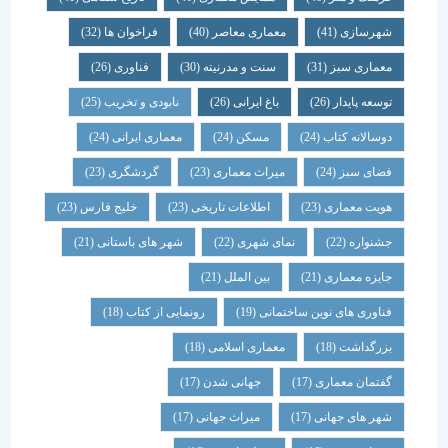
شهرسازی
(41)
معماری معاصر
(40)
فراخوان ها
(32)
معماری سبز
(31)
سنت و مدرنیته
(30)
فناوری
(26)
توسعه پایدار
(26)
باغ ایرانی
(26)
نابودی و تخریب
(25)
دوسالانه کتاب
(24)
مسکن
(24)
معماری ایرانی
(24)
فضای سبز
(24)
میراث معماری
(23)
گردشگری
(23)
هویت معماری
(23)
اطلاعات تاریخی
(23)
خلیج فارس
(23)
جشنواره
(22)
نمای شهری
(22)
شهر های باستانی
(21)
جایزه معماری
(21)
بین الملل
(21)
فناوری های نوین ساختمانی
(19)
رونمایی از کتاب
(18)
بزرگداشت
(18)
معماری اسلامی
(18)
گفتمان معماری
(17)
جهانی شدن
(17)
شهر های جهانی
(17)
میراث جهانی
(17)