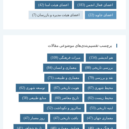
اعضای فعال انجمن
(183)
اعضای هیئت امنا
(42)
اعضای جاوید
(22)
اعضای هیئت مدیره و بازرسان
(7)
برچسب تقسیم‌بندی‌های موضوعی مقالات
هم اندیشی
(154)
میراث فرهنگی
(109)
بررسی تاریخی
(88)
معماری و انسان
(84)
نقد و بررسی
(79)
معماری و طبیعت
(71)
محیط شهری
(67)
هویت تاریخی
(67)
توسعه شهری
(62)
محیط زیست
(62)
تاریخ معاصر
(60)
منابع طبیعی
(58)
ابنیه تاریخی
(53)
سالروز و نکوداشت
(52)
معماری جهان
(47)
بافت تاریخی
(47)
روز معمار
(47)
فرهنگ و هنر
(46)
همایش معماری
(46)
تاریخ شفاهی
(41)