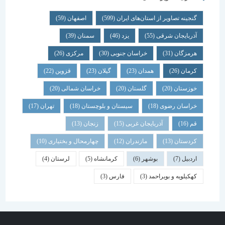
گنجینه تصاویر از استان‌های ایران
(599)
اصفهان
(59)
آذربایجان شرقی
(55)
یزد
(46)
سمنان
(39)
هرمزگان
(31)
خراسان جنوبی
(30)
مرکزی
(26)
کرمان
(26)
همدان
(23)
گیلان
(23)
قزوین
(22)
خوزستان
(20)
گلستان
(20)
خراسان شمالی
(20)
خراسان رضوی
(18)
سیستان و بلوچستان
(18)
تهران
(17)
قم
(16)
آذربایجان غربی
(15)
زنجان
(13)
کردستان
(13)
مازندران
(12)
چهارمحال و بختیاری
(10)
اردبیل
(7)
بوشهر
(6)
کرمانشاه
(5)
لرستان
(4)
کهکیلویه و بویراحمد
(3)
فارس
(3)