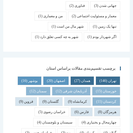
جهانی شدن
(3)
فناوری
(2)
معمار و مسئولیت اجتماعی
(2)
من و معماری
(1)
تنها یک زمین
(1)
شهر مال من است
(1)
اگر شهردار بودم
(1)
شهر به چه کسی تعلق دارد
(1)
برچسب تقسیم‌بندی مقالات براساس استان
تهران
(146)
همدان
(27)
اصفهان
(20)
بوشهر
(16)
خوزستان
(15)
آذربایجان شرقی
(12)
سمنان
(12)
کردستان
(11)
کرمانشاه
(9)
گلستان
(9)
قزوین
(9)
هرمزگان
(8)
فارس
(6)
خراسان رضوی
(5)
چهارمحال و بختیاری
(4)
سیستان و بلوچستان
(4)
گیلان
(4)
کرمان
(4)
یزد
(3)
خراسان جنوبی
(3)