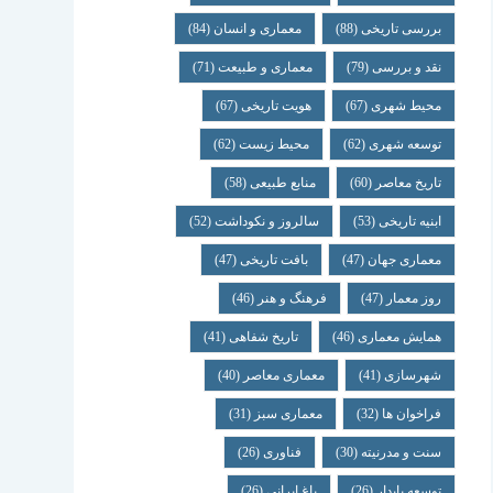
بررسی تاریخی
(88)
معماری و انسان
(84)
نقد و بررسی
(79)
معماری و طبیعت
(71)
محیط شهری
(67)
هویت تاریخی
(67)
توسعه شهری
(62)
محیط زیست
(62)
تاریخ معاصر
(60)
منابع طبیعی
(58)
ابنیه تاریخی
(53)
سالروز و نکوداشت
(52)
معماری جهان
(47)
بافت تاریخی
(47)
روز معمار
(47)
فرهنگ و هنر
(46)
همایش معماری
(46)
تاریخ شفاهی
(41)
شهرسازی
(41)
معماری معاصر
(40)
فراخوان ها
(32)
معماری سبز
(31)
سنت و مدرنیته
(30)
فناوری
(26)
توسعه پایدار
(26)
باغ ایرانی
(26)