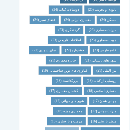
نابودی و تخریب
(25)
دوسالانه کتاب
(24)
مسکن
(24)
معماری ایرانی
(24)
فضای سبز
(24)
میراث معماری
(23)
گردشگری
(23)
هویت معماری
(23)
اطلاعات تاریخی
(23)
خلیج فارس
(23)
جشنواره
(22)
نمای شهری
(22)
شهر های باستانی
(21)
جایزه معماری
(21)
بین الملل
(21)
فناوری های نوین ساختمانی
(19)
رونمایی از کتاب
(18)
بزرگداشت
(18)
معماری اسلامی
(18)
گفتمان معماری
(17)
جهانی شدن
(17)
شهر های جهانی
(17)
میراث جهانی
(17)
معماری موزه
(16)
منظر تاریخی
(16)
مرمت و بازسازی
(16)