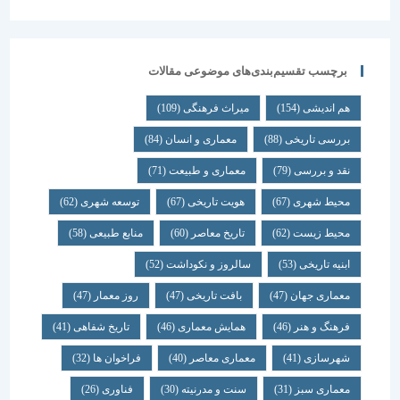
برچسب تقسیم‌بندی‌های موضوعی مقالات
هم اندیشی
(154)
میراث فرهنگی
(109)
بررسی تاریخی
(88)
معماری و انسان
(84)
نقد و بررسی
(79)
معماری و طبیعت
(71)
محیط شهری
(67)
هویت تاریخی
(67)
توسعه شهری
(62)
محیط زیست
(62)
تاریخ معاصر
(60)
منابع طبیعی
(58)
ابنیه تاریخی
(53)
سالروز و نکوداشت
(52)
معماری جهان
(47)
بافت تاریخی
(47)
روز معمار
(47)
فرهنگ و هنر
(46)
همایش معماری
(46)
تاریخ شفاهی
(41)
شهرسازی
(41)
معماری معاصر
(40)
فراخوان ها
(32)
معماری سبز
(31)
سنت و مدرنیته
(30)
فناوری
(26)