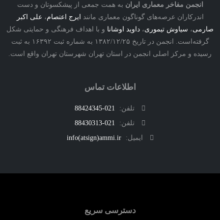
نجمن مفاخر معماری ایران
به همت جمعی از پیشکسوتان و دست
درکاران عرصه‌های گوناگون معماری مانند
ایرج اعتصام
،
علی اکبر
ی
،
سیاوش تیموری
،
داوید اوشانا
و با اهداف فرهنگی و حمایتی شکل
گرفته‌است. انجمن در تاریخ ۱۳۸۲/۱۲/۲۵ به شماره ثبت ۱۶۳۹۲ به ثبت
ه و مرکز اصلی انجمن در استان تهران شهرستان تهران واقع است.
اطلاعات تماس
تلفن:
021-88424345
تلفن:
021-88430313
ایمیل:
info(atsign)ammi.ir
دسترسی سریع