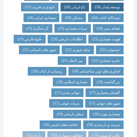
توسعه پایدار
(26)
باغ ایرانی
(26)
نابودی و تخریب
(25)
دوسالانه کتاب
(24)
مسکن
(24)
معماری ایرانی
(24)
فضای سبز
(24)
میراث معماری
(23)
گردشگری
(23)
هویت معماری
(23)
اطلاعات تاریخی
(23)
خلیج فارس
(23)
جشنواره
(22)
نمای شهری
(22)
شهر های باستانی
(21)
جایزه معماری
(21)
بین الملل
(21)
فناوری های نوین ساختمانی
(19)
رونمایی از کتاب
(18)
بزرگداشت
(18)
معماری اسلامی
(18)
گفتمان معماری
(17)
جهانی شدن
(17)
شهر های جهانی
(17)
میراث جهانی
(17)
معماری موزه
(16)
منظر تاریخی
(16)
مرمت و بازسازی
(16)
فعالیت‌های انجمن
(16)
بافت فرسوده
(15)
حفاظت معماری
(15)
زلزله
(15)