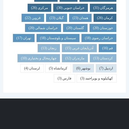
هرمزگان
(31)
خراسان جنوبی
(30)
مرکزی
(26)
کرمان
(26)
همدان
(23)
گیلان
(23)
قزوین
(22)
خوزستان
(20)
گلستان
(20)
خراسان شمالی
(20)
خراسان رضوی
(18)
سیستان و بلوچستان
(18)
تهران
(17)
قم
(16)
آذربایجان غربی
(15)
زنجان
(13)
کردستان
(13)
مازندران
(12)
چهارمحال و بختیاری
(10)
اردبیل
(7)
بوشهر
(6)
کرمانشاه
(5)
لرستان
(4)
کهکیلویه و بویراحمد
(3)
فارس
(3)