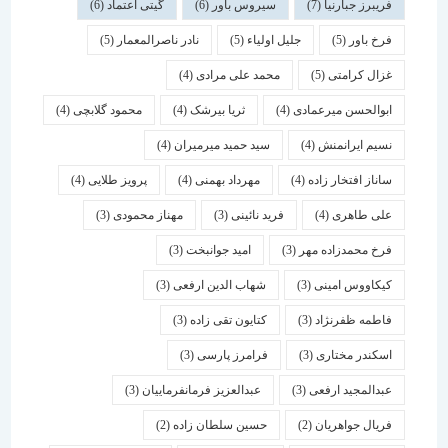
فریبرز جبارنیا
(7)
سیروس باور
(6)
گیتی اعتماد
(6)
فرخ باور
(5)
جلیل اولیاء
(5)
نادر ناصرالمعمار
(5)
غزال کرامتی
(5)
محمد علی مرادی
(4)
ابوالحسن میرعمادی
(4)
ثریا بیرشک
(4)
محمود گلابچی
(4)
نسیم ایرانمنش
(4)
سید حمید میرمیران
(4)
ساناز افتخار زاده
(4)
مهرداد بهمنی
(4)
پرویز طلایی
(4)
علی طاهری
(4)
فرید نائینی
(3)
مهناز محمودی
(3)
فرخ محمدزاده مهر
(3)
امید جوانبخت
(3)
کیکاووس امینی
(3)
شهاب الدین ارفعی
(3)
فاطمه ظفرنژاد
(3)
کتایون تقی زاده
(3)
اسكندر مختاری
(3)
فرامرز پارسی
(3)
عبدالمجید ارفعی
(3)
عبدالعزیز فرمانفرماییان
(3)
فریال جواهریان
(2)
حسین سلطان زاده
(2)