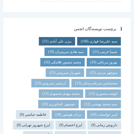
برچسب نویسندگان انجمن
سید علیرضا قهاری
(168)
بیژن علی آبادی
(31)
شیما خرمی
(21)
سید هادی میرمیران
(18)
بهروز مرباغی
(16)
محمد منصور فلامکی
(16)
منوچهر مزینی
(15)
شهریار سیروس
(15)
محمدامین میرفندرسکی
(13)
اردشیر سیروس
(13)
انوشه منصوری
(13)
محمد مهدی محمودی
(13)
سید محمد بهشتی
(12)
خوبچهر کشاورزی
(10)
امیر جوانبخت
(10)
یزدان هوشور
(10)
فاطمه عباسی
(9)
داریوش زمانی
(9)
ایرج اعتصام
(9)
ایرج شهروز تهرانی
(8)