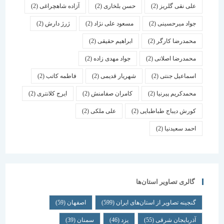
علی نقی گلریز
(2)
حسن بلخاری
(2)
آزاده شاهچراغی
(2)
جواد میرحسینی
(2)
مسعود علی نژاد
(2)
ژرژ دارش
(2)
محمدرضا کارگر
(2)
ابراهیم حقیقی
(2)
محمدرضا اصلانی
(2)
جواد مهدی زاده
(2)
اسماعیل جنتی
(2)
شهریار قدیمی
(2)
فاطمه کاتب
(2)
محمدکریم پیرنیا
(2)
کامران صفامنش
(2)
ایرج کلانتری
(2)
کورش دیباج طباطبایی
(2)
علی ملکی
(2)
احمد سعیدنیا
(2)
گالری تصاویر استان‌ها
گنجینه تصاویر از استان‌های ایران
(599)
اصفهان
(59)
آذربایجان شرقی
(55)
یزد
(46)
سمنان
(39)